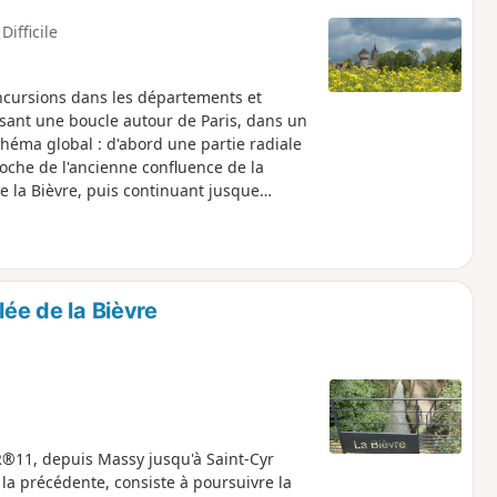
Difficile
incursions dans les départements et
isant une boucle autour de Paris, dans un
héma global : d'abord une partie radiale
roche de l'ancienne confluence de la
 de la Bièvre, puis continuant jusque
ient une boucle faisant le tour de l’Île-de-
ines. L'itinéraire traverse de belles
ive, des Parcs Naturels Régionaux et
veilles architecturales.
lée de la Bièvre
R®11, depuis Massy jusqu'à Saint-Cyr
e la précédente, consiste à poursuivre la