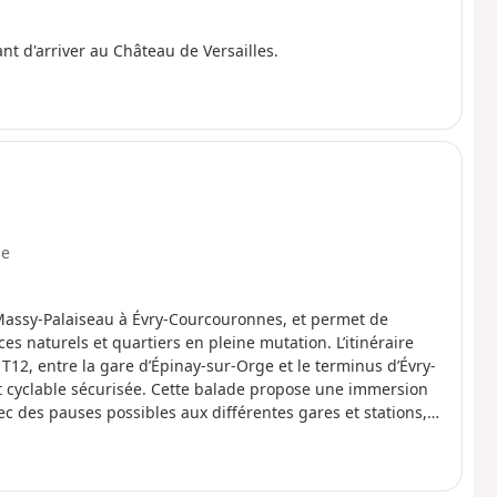
nt d'arriver au Château de Versailles.
e
t Massy-Palaiseau à Évry-Courcouronnes, et permet de
s naturels et quartiers en pleine mutation. L’itinéraire
2, entre la gare d’Épinay-sur-Orge et le terminus d’Évry-
t cyclable sécurisée. Cette balade propose une immersion
vec des pauses possibles aux différentes gares et stations,
ces verts.