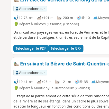
Visorandonneur
12,78 km
+191 m
-200 m
4h 10
Moyen
Départ à Bièvres (Essonne) (Essonne)
Un circuit aux paysages variés, en forêt de Verrières et le 
et de verdure à quelques kilomètres seulement de la Capit
Télécharger le PDF
Télécharger le GPX
En suivant la Bièvre de Saint-Quentin-
Visorandonneur
19,41 km
+26 m
-121 m
5h 35
Moyenn
Départ à Montigny-le-Bretonneux (Yvelines)
Il s'agit de la partie amont de cette série de trois randon
de la rivière et de ses étangs, dans un cadre le plus sou
adapter la longueur en fonction des conditions ou des env