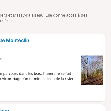
o
a
i
m
tiers et Massy-Palaiseau. Elle donne accès à des
p
rrières.
 de Montéclin
e
arcours dans les bois, l'itinéraire se fait
Victor Hugo. On termine le long de la rivière
ièvre