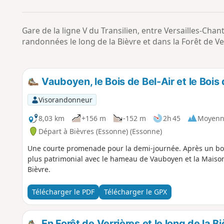
Gare de la ligne V du Transilien, entre Versailles-Chan
randonnées le long de la Bièvre et dans la Forêt de Ve
Vauboyen, le Bois de Bel-Air et le Bois
Visorandonneur
8,03 km
+156 m
-152 m
2h 45
Moyenn
Départ à Bièvres (Essonne) (Essonne)
Une courte promenade pour la demi-journée. Après un bon p
plus patrimonial avec le hameau de Vauboyen et la Maison 
Bièvre.
Télécharger le PDF
Télécharger le GPX
En Forêt de Verrières et le long de la B