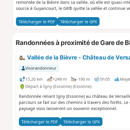
remontée de la Bièvre dans sa vallée, où elle est quasi-inté
source à Guyancourt, le GR® quitte la vallée et continue ve
Télécharger le PDF
Télécharger le GPX
Randonnées à proximité de Gare de B
Vallée de la Bièvre - Château de Versa
Visorandonneur
15,20 km
+249 m
-190 m
5h 05
Moy
Départ à Igny (Essonne) (Essonne)
Randonnée reliant Igny (Essonne) au château de Versailles
parcours se fait sur des chemins à travers des forêts. Le 
paysage vous laisseront un souvenir exceptionnel.
Télécharger le PDF
Télécharger le GPX