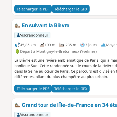
Télécharger le PDF
Télécharger le GPX
En suivant la Bièvre
Visorandonneur
45,85 km
+99 m
-235 m
3 jours
Moye
Départ à Montigny-le-Bretonneux (Yvelines)
La Bièvre est une rivière emblématique de Paris, qui a mar
banlieue Sud. Cette randonnée suit le cours de la rivière
dans la Seine au cœur de Paris. Ce parcours est divisé en 
différentes, allant du plus champêtre au plus urbain.
Télécharger le PDF
Télécharger le GPX
Grand tour de l'Île-de-France en 34 ét
Visorandonneur