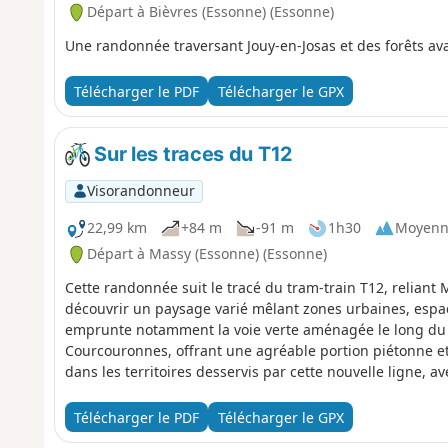
Départ à Bièvres (Essonne) (Essonne)
Une randonnée traversant Jouy-en-Josas et des forêts ava
Télécharger le PDF
Télécharger le GPX
Sur les traces du T12
Visorandonneur
22,99 km
+84 m
-91 m
1h30
Moyenn
Départ à Massy (Essonne) (Essonne)
Cette randonnée suit le tracé du tram-train T12, relian
découvrir un paysage varié mêlant zones urbaines, espace
emprunte notamment la voie verte aménagée le long du T1
Courcouronnes, offrant une agréable portion piétonne e
dans les territoires desservis par cette nouvelle ligne, a
pour profiter pleinement du patrimoine local et des espa
Télécharger le PDF
Télécharger le GPX