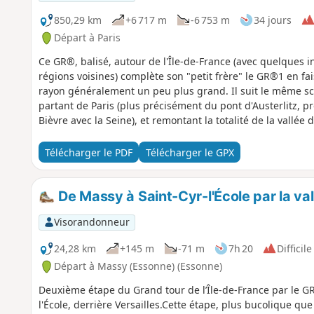
850,29 km
+6 717 m
-6 753 m
34 jours
Départ à Paris
Ce GR®, balisé, autour de l'Île-de-France (avec quelques 
régions voisines) complète son "petit frère" le GR®1 en fa
rayon généralement un peu plus grand. Il suit le même sc
partant de Paris (plus précisément du pont d'Austerlitz, p
Bièvre avec la Seine), et remontant la totalité de la vallée
Villiers-Saint-Frédéric, dans les Yvelines. De là, part et rev
France, au voisinage de ses frontières avec les régions vois
Télécharger le PDF
Télécharger le GPX
régions, bien souvent, préservées de l’urbanisation intens
autres zones naturelles préservées, et croise quelques mer
De Massy à Saint-Cyr-l'École par la val
Visorandonneur
24,28 km
+145 m
-71 m
7h 20
Difficile
Départ à Massy (Essonne) (Essonne)
Deuxième étape du Grand tour de l’Île-de-France par le G
l'École, derrière Versailles.Cette étape, plus bucolique qu