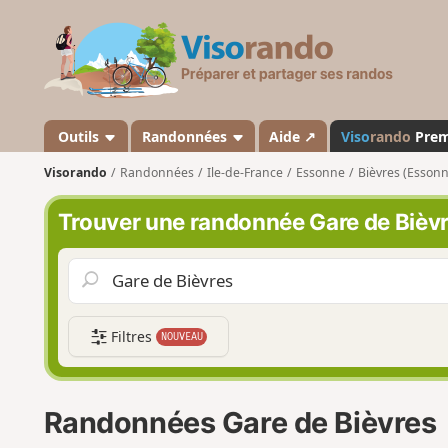
V
i
s
o
r
a
Outils
Randonnées
Aide ↗
Viso
rando
Pre
n
Visorando
Randonnées
Ile-de-France
Essonne
Bièvres (Essonn
d
o
Trouver une randonnée Gare de Bièv
Filtres
NOUVEAU
Randonnées Gare de Bièvres