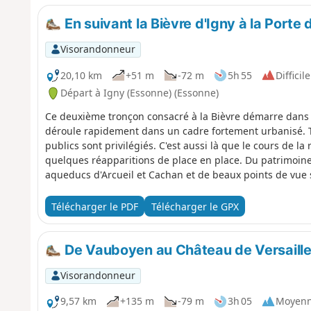
En suivant la Bièvre d'Igny à la Porte d
Visorandonneur
20,10 km
+51 m
-72 m
5h 55
Difficile
Départ à Igny (Essonne) (Essonne)
Ce deuxième tronçon consacré à la Bièvre démarre dans
déroule rapidement dans un cadre fortement urbanisé. Tou
publics sont privilégiés. C'est aussi là que le cours de la
quelques réapparitions de place en place. Du patrimoin
aqueducs d'Arcueil et Cachan et de beaux points de vue s
parcours.
Télécharger le PDF
Télécharger le GPX
De Vauboyen au Château de Versaill
Visorandonneur
9,57 km
+135 m
-79 m
3h 05
Moyen