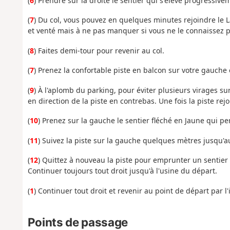
(
6
) Prendre sur la droite le sentier qui s'élève progressiv
(
7
) Du col, vous pouvez en quelques minutes rejoindre le
et venté mais à ne pas manquer si vous ne le connaissez p
(
8
) Faites demi-tour pour revenir au col.
(
7
) Prenez la confortable piste en balcon sur votre gauche
(
9
) À l'aplomb du parking, pour éviter plusieurs virages su
en direction de la piste en contrebas. Une fois la piste rejo
(
10
) Prenez sur la gauche le sentier fléché en Jaune qui pe
(
11
) Suivez la piste sur la gauche quelques mètres jusqu'a
(
12
) Quittez à nouveau la piste pour emprunter un sentier 
Continuer toujours tout droit jusqu'à l'usine du départ.
(
1
) Continuer tout droit et revenir au point de départ par l'it
Points de passage