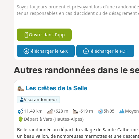
Soyez toujours prudent et prévoyant lors d'une randonnée. 
tenus responsables en cas d'accident ou de désagrément q
Ouvrir dans l'app
Télécharger le GPX
Télécharger le PDF
Autres randonnées dans le s
Les crêtes de la Selle
Visorandonneur
11,49 km
+628 m
-619 m
5h 05
Moyen
Départ à Vars (Hautes-Alpes)
Belle randonnée au départ du village de Sainte-Catherine. 
un beau vallon, de nombreuses marmottes et une descente