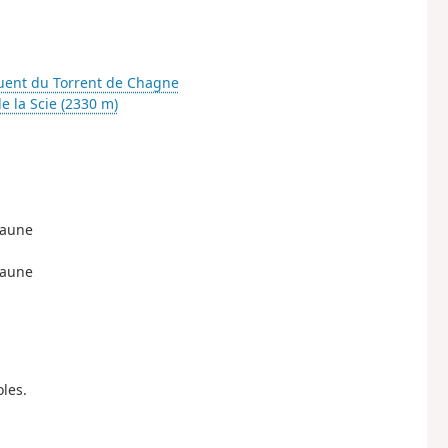
fluent du Torrent de Chagne
de la Scie (2330 m)
 Jaune
 Jaune
oles.