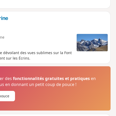
rine
ne
 dévoilant des vues sublimes sur la Font
t sur les Écrins.
ser des
fonctionnalités gratuites et pratiques
en
s en donnant un petit coup de pouce !
pouce