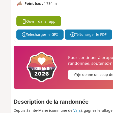
Point bas :
1 784 m
Ouvrir dans l'app
Télécharger le GPX
Télécharger le PDF
Pour continuer à prop
randonnée, soutenez-no
Je donne un coup d
Description de la randonnée
Depuis Sainte-Marie (commune de
Vars
), gagnez le villag