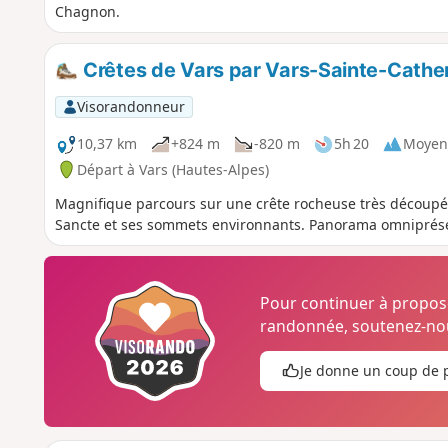
Chagnon.
Crêtes de Vars par Vars-Sainte-Cathe
Visorandonneur
10,37 km
+824 m
-820 m
5h 20
Moyen
Départ à Vars (Hautes-Alpes)
Magnifique parcours sur une crête rocheuse très découpée
Sancte et ses sommets environnants. Panorama omniprésen
Pour continuer à propo
randonnée, soutenez-nou
Je donne un coup de 