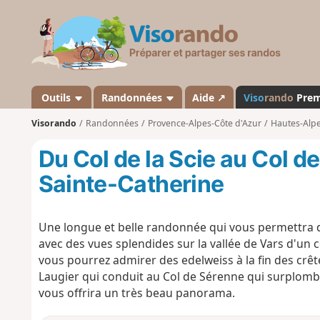
V
i
s
o
r
a
Outils
Randonnées
Aide ↗
Viso
rando
Pre
n
Visorando
Randonnées
Provence-Alpes-Côte d'Azur
Hautes-Alp
d
o
Du Col de la Scie au Col d
Sainte-Catherine
Une longue et belle randonnée qui vous permettra d
avec des vues splendides sur la vallée de Vars d'un cô
vous pourrez admirer des edelweiss à la fin des crê
Laugier qui conduit au Col de Sérenne qui surplombe 
vous offrira un très beau panorama.