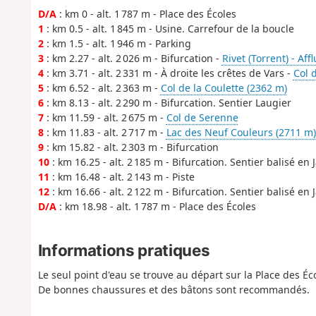
D/A
: km 0 - alt. 1 787 m - Place des Écoles
1
: km 0.5 - alt. 1 845 m - Usine. Carrefour de la boucle
2
: km 1.5 - alt. 1 946 m - Parking
3
: km 2.27 - alt. 2 026 m - Bifurcation -
Rivet (Torrent) - Af
4
: km 3.71 - alt. 2 331 m - À droite les crêtes de Vars -
Col 
5
: km 6.52 - alt. 2 363 m -
Col de la Coulette (2362 m)
6
: km 8.13 - alt. 2 290 m - Bifurcation. Sentier Laugier
7
: km 11.59 - alt. 2 675 m -
Col de Serenne
8
: km 11.83 - alt. 2 717 m -
Lac des Neuf Couleurs (2711 m)
9
: km 15.82 - alt. 2 303 m - Bifurcation
10
: km 16.25 - alt. 2 185 m - Bifurcation. Sentier balisé en
11
: km 16.48 - alt. 2 143 m - Piste
12
: km 16.66 - alt. 2 122 m - Bifurcation. Sentier balisé en
D/A
: km 18.98 - alt. 1 787 m - Place des Écoles
Informations pratiques
Le seul point d'eau se trouve au départ sur la Place des Éc
De bonnes chaussures et des bâtons sont recommandés.