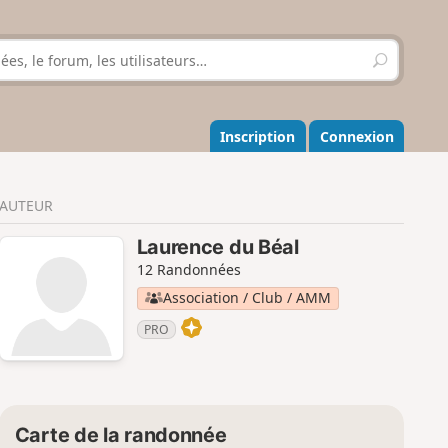
R
e
c
h
e
Inscription
Connexion
r
c
h
AUTEUR
e
r
Laurence du Béal
12 Randonnées
Association / Club / AMM
PRO
Carte de la randonnée