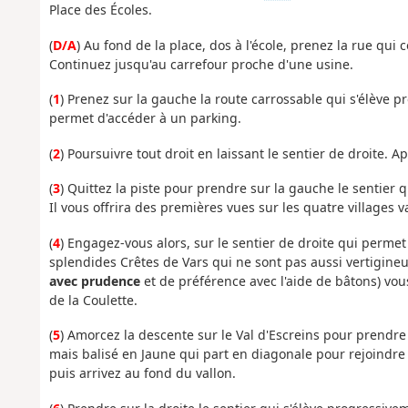
Place des Écoles.
(
D/A
) Au fond de la place, dos à l'école, prenez la rue qu
Continuez jusqu'au carrefour proche d'une usine.
(
1
) Prenez sur la gauche la route carrossable qui s'élève p
permet d'accéder à un parking.
(
2
) Poursuivre tout droit en laissant le sentier de droite. A
(
3
) Quittez la piste pour prendre sur la gauche le sentier q
Il vous offrira des premières vues sur les quatre villages 
(
4
) Engagez-vous alors, sur le sentier de droite qui permet
splendides Crêtes de Vars qui ne sont pas aussi vertigineu
avec prudence
et de préférence avec l'aide de bâtons) vo
de la Coulette.
(
5
) Amorcez la descente sur le Val d'Escreins pour prendre
mais balisé en Jaune qui part en diagonale pour rejoindre l
puis arrivez au fond du vallon.