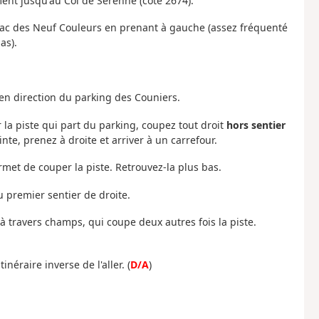
ement jusqu'au Col de Sérenne (cote 2674).
 Lac des Neuf Couleurs en prenant à gauche (assez fréquenté
as).
 en direction du parking des Couniers.
r la piste qui part du parking, coupez tout droit
hors sentier
inte, prenez à droite et arriver à un carrefour.
rmet de couper la piste. Retrouvez-la plus bas.
u premier sentier de droite.
à travers champs, qui coupe deux autres fois la piste.
inéraire inverse de l'aller. (
D/A
)