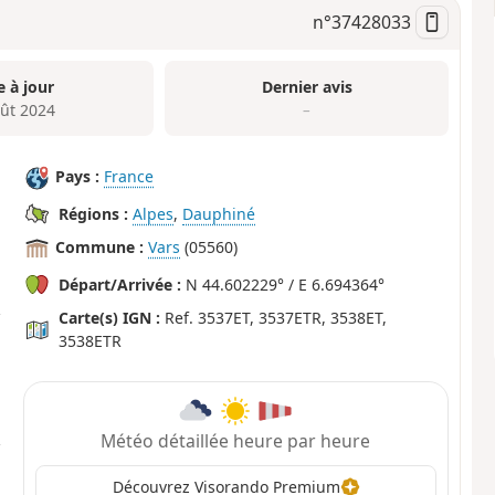
n°
37428033
e à jour
Dernier avis
oût 2024
–
Pays :
France
Régions :
Alpes
,
Dauphiné
Commune :
Vars
(05560)
Départ/Arrivée :
N 44.602229° / E 6.694364°
Carte(s) IGN :
Ref. 3537ET, 3537ETR, 3538ET,
3538ETR
Météo détaillée heure par heure
Découvrez Visorando Premium