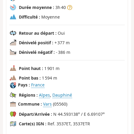
Durée moyenne :
3h 40
Difficulté :
Moyenne
Retour au départ :
Oui
Dénivelé positif :
+ 377 m
Dénivelé négatif :
- 386 m
Point haut :
1 901 m
Point bas :
1 594 m
Pays :
France
Régions :
Alpes
,
Dauphiné
Commune :
Vars
(05560)
Départ/Arrivée :
N 44.593138° / E 6.69107°
Carte(s) IGN :
Ref. 3537ET, 3537ETR