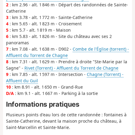
2
: km 2.96 - alt. 1 846 m - Départ des randonnées de Sainte-
Catherine
3
: km 3.78 - alt. 1 772 m - Sainte-Catherine
4
: km 5.65 - alt. 1 823 m - Croisement
5
: km 5.7 - alt. 1 819 m - Maison
6
: km 5.83 - alt. 1 826 m - Site du château avec ses 2
panoramas
7
: km 7.08 - alt. 1 638 m - D902 -
Combe de l'Église (torrent) -
Affluent du Torrent de Chagne
8
: km 7.31 - alt. 1 629 m - Prendre à droite "Ste-Marie par la
Sagne" -
Rivet (Torrent) - Affluent du Torrent de Chagne
9
: km 7.85 - alt. 1 597 m - Intersection -
Chagne (Torrent) -
Affluent du Guil
10
: km 8.91 - alt. 1 650 m - Grand-Rue
D/A
: km 9.1 - alt. 1 667 m - Parking à la sortie
Informations pratiques
Plusieurs points d'eau lors de cette randonnée : fontaines à
Sainte-Catherine, devant la maison proche du château, à
Saint-Marcellin et Sainte-Marie.