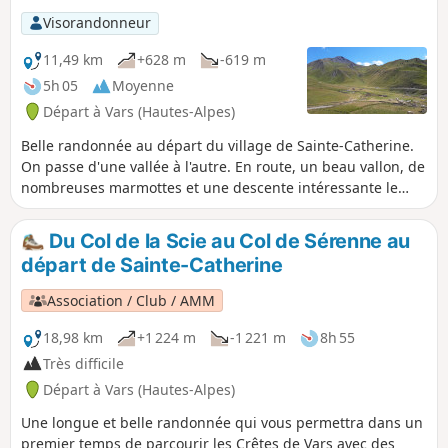
Visorandonneur
11,49 km
+628 m
-619 m
5h 05
Moyenne
Départ à Vars (Hautes-Alpes)
Belle randonnée au départ du village de Sainte-Catherine.
On passe d'une vallée à l'autre. En route, un beau vallon, de
nombreuses marmottes et une descente intéressante le
long du torrent de Chagnon.
Du Col de la Scie au Col de Sérenne au
départ de Sainte-Catherine
Association / Club / AMM
18,98 km
+1 224 m
-1 221 m
8h 55
Très difficile
Départ à Vars (Hautes-Alpes)
Une longue et belle randonnée qui vous permettra dans un
premier temps de parcourir les Crêtes de Vars avec des