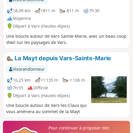
18,09 km
+811 m
-811 m
7h 30
Moyenne
Départ à Vars (Hautes-Alpes)
Une boucle autour de Vars-Sainte-Marie, avec un beau coup
d’œil sur les paysages de Vars.
La Mayt depuis Vars-Sainte-Marie
Visorandonneur
16,25 km
+1 135 m
-1 136 m
7h 55
Difficile
Départ à Vars (Hautes-Alpes)
Une boucle autour de Vars-les-Claux qui
vous amènera au sommet de la Mayt
Pour continuer à proposer des