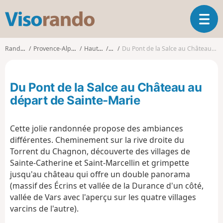
V
O
i
u
s
v
o
Randonnées
Provence-Alpes-Côte d'Azur
Hautes-Alpes
Vars
Du Pont de la Salce au Château au départ de Sainte-Marie
r
r
i
a
r
n
Du Pont de la Salce au Château au
l
d
a
départ de Sainte-Marie
o
n
a
Cette jolie randonnée propose des ambiances
v
i
différentes. Cheminement sur la rive droite du
g
Torrent du Chagnon, découverte des villages de
a
Sainte-Catherine et Saint-Marcellin et grimpette
t
jusqu'au château qui offre un double panorama
i
(massif des Écrins et vallée de la Durance d'un côté,
o
vallée de Vars avec l'aperçu sur les quatre villages
n
varcins de l'autre).