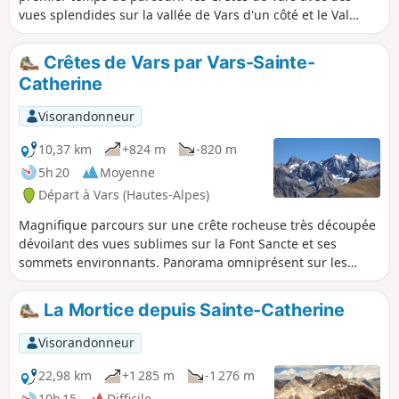
vues splendides sur la vallée de Vars d'un côté et le Val
d'Escreins de l'autre. En ouvrant les yeux, vous pourrez
admirer des edelweiss à la fin des crêtes. Dans un second
Crêtes de Vars par Vars-Sainte-
temps, vous rejoindrez le Vallon de Laugier qui conduit au
Catherine
Col de Sérenne qui surplombe le Val d'Escreins. Le retour
par un sentier en balcon vous offrira un très beau
Visorandonneur
panorama.
10,37 km
+824 m
-820 m
5h 20
Moyenne
Départ à Vars (Hautes-Alpes)
Magnifique parcours sur une crête rocheuse très découpée
dévoilant des vues sublimes sur la Font Sancte et ses
sommets environnants. Panorama omniprésent sur les
Écrins.
La Mortice depuis Sainte-Catherine
Visorandonneur
22,98 km
+1 285 m
-1 276 m
10h 15
Difficile