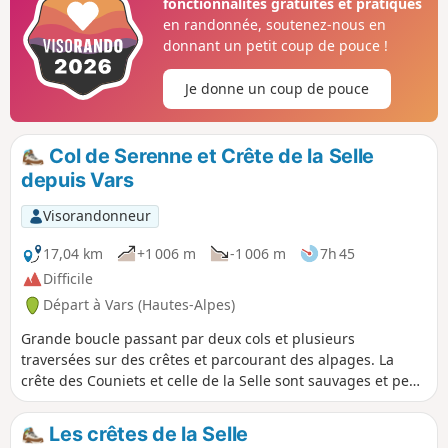
fonctionnalités gratuites et pratiques
en randonnée, soutenez-nous en
donnant un petit coup de pouce !
Je donne un coup de pouce
Col de Serenne et Crête de la Selle
depuis Vars
Visorandonneur
17,04 km
+1 006 m
-1 006 m
7h 45
Difficile
Départ à Vars (Hautes-Alpes)
Grande boucle passant par deux cols et plusieurs
traversées sur des crêtes et parcourant des alpages. La
crête des Couniets et celle de la Selle sont sauvages et peu
parcourues. Vue magnifique sur les montagnes autour.
Les crêtes de la Selle