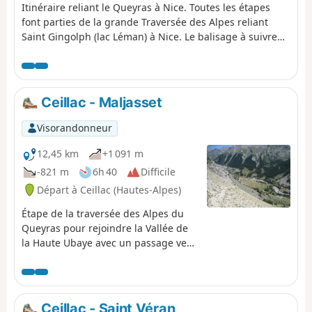
Itinéraire reliant le Queyras à Nice. Toutes les étapes
font parties de la grande Traversée des Alpes reliant
Saint Gingolph (lac Léman) à Nice. Le balisage à suivre
est le GR®5. Ce balisage est parfait et permet de
randonner en admirant les différents paysages sans
toujours être concentré sur une carte IGN. Les régions
traversées sont le Queyras, la Haute Ubaye, le
Ceillac - Maljasset
Mercantour, la Haute Tinée, la Vésubie et l'arrière Pays
Niçois.
Visorandonneur
12,45 km
+1 091 m
-821 m
6h 40
Difficile
Départ à Ceillac (Hautes-Alpes)
Étape de la traversée des Alpes du
Queyras pour rejoindre la Vallée de
la Haute Ubaye avec un passage vers
le Lac Sainte-Anne et le Col Girardin.
Ceillac - Saint Véran