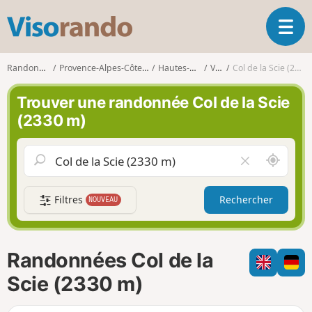
V
O
i
u
s
v
o
Randonnées
Provence-Alpes-Côte d'Azur
Hautes-Alpes
Vars
Col de la Scie (2330 m)
r
r
i
a
Trouver une randonnée Col de la Scie
r
n
(2330 m)
l
d
a
o
n
A
V
a
u
i
v
t
d
i
Filtres
Rechercher
NOUVEAU
o
e
g
u
r
a
r
l
t
d
e
i
Randonnées Col de la
e
c
o
m
h
Scie (2330 m)
n
o
a
i
m