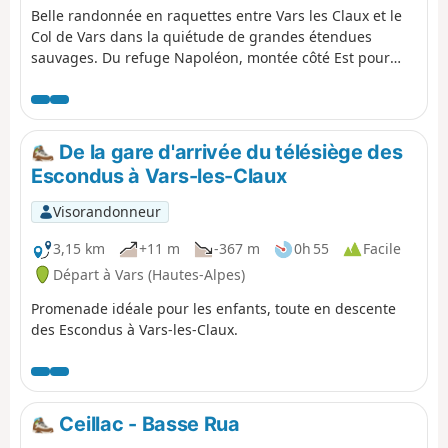
Belle randonnée en raquettes entre Vars les Claux et le
Col de Vars dans la quiétude de grandes étendues
sauvages. Du refuge Napoléon, montée côté Est pour
contourner la Combe Rollande puis passage par le Lac
de Pra Gela et le Col de Vars. Ensuite, nouvelle montée
côté Ouest à la Cabane de l'Écuelle et redescente sur
Vars les Claux.
De la gare d'arrivée du télésiège des
Escondus à Vars-les-Claux
Visorandonneur
3,15 km
+11 m
-367 m
0h 55
Facile
Départ à Vars (Hautes-Alpes)
Promenade idéale pour les enfants, toute en descente
des Escondus à Vars-les-Claux.
Ceillac - Basse Rua