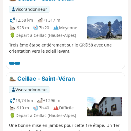
Visorandonneur
12,58 km
+1 317 m
-928 m
7h 20
Moyenne
Départ à Ceillac (Hautes-Alpes)
Troisième étape entièrement sur le GR®58 avec une
orientation vers le soleil levant.
Ceillac - Saint-Véran
Visorandonneur
13,74 km
+1 296 m
-910 m
7h 40
Difficile
Départ à Ceillac (Hautes-Alpes)
Une bonne mise en jambes pour cette 1re étape. Un 1er