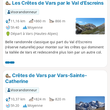
Les Crêtes de Vars par le Val d'Escreins
p
Visorandonneur
11,16 km
+860 m
-866 m
5h 40
Moyenne
Départ à Vars (Hautes-Alpes)
Belle randonnée classique qui part du Val d'Escreins
(réserve naturelle) pour monter sur les crêtes qui dominent
la Vallée de Vars et redescendre plus loin par un autre col.
Crêtes de Vars par Vars-Sainte-
Catherine
Visorandonneur
10,37 km
+824 m
-820 m
5h 20
Moyenne