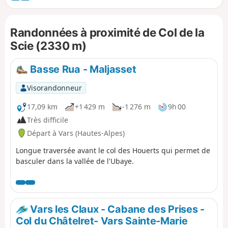
temps, vous rejoindrez le Vallon de Laugier qui conduit au
Col de Sérenne qui surplombe le Val d'Escreins. Le retour
Randonnées à proximité de Col de la
par un sentier en balcon vous offrira un très beau
panorama.
Scie (2330 m)
Basse Rua - Maljasset
Visorandonneur
17,09 km
+1 429 m
-1 276 m
9h 00
Très difficile
Départ à Vars (Hautes-Alpes)
Longue traversée avant le col des Houerts qui permet de
basculer dans la vallée de l'Ubaye.
Vars les Claux - Cabane des Prises -
Col du Châtelret- Vars Sainte-Marie