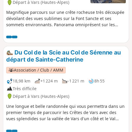
Départ à Vars (Hautes-Alpes)
Magnifique parcours sur une crête rocheuse très découpée
dévoilant des vues sublimes sur la Font Sancte et ses
sommets environnants. Panorama omniprésent sur les
Écrins.
Du Col de la Scie au Col de Sérenne au
départ de Sainte-Catherine
Association / Club / AMM
18,98 km
+1 224 m
-1 221 m
8h 55
Très difficile
Départ à Vars (Hautes-Alpes)
Une longue et belle randonnée qui vous permettra dans un
premier temps de parcourir les Crêtes de Vars avec des
vues splendides sur la vallée de Vars d'un côté et le Val
d'Escreins de l'autre. En ouvrant les yeux, vous pourrez
admirer des edelweiss à la fin des crêtes. Dans un second