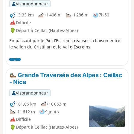
Visorandonneur
13,33 km
+1 406 m
-1 286 m
7h 50
Difficile
Départ à Ceillac (Hautes-Alpes)
En passant par le Pic d'Escreins réaliser la liaison entre
le vallon du Cristillan et le Val d'Escreins.
Grande Traversée des Alpes : Ceillac
- Nice
Visorandonneur
181,06 km
+10 063 m
-11 612 m
9 jours
Difficile
Départ à Ceillac (Hautes-Alpes)