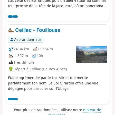
col, celui des Estronques puis un aller-retour au sommet
tout proche de la Tête de la Jacquette, où un panorama
exceptionnel vous attend sur les Pics de la Font Sancte,
l'Aiguille de Chambeyron, le Bric de Rubren, le Peouvou
et au Nord, le Grand Glaiza et le Rochebrune.
Ceillac - Fouillouse
Visorandonneur
24,34 km
+1 564 m
-1 307 m
10h
Très difficile
Départ à Ceillac (Hautes-Alpes)
Étape agrémentée par le Lac Miroir qui mérite
parfaitement son nom. Le Col Girardin offre une vue
dégagée pour basculer sur l'Ubaye
Pour plus de randonnées, utilisez notre
moteur de