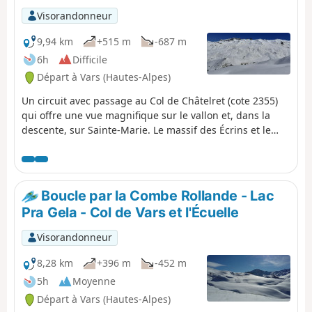
Visorandonneur
9,94 km
+515 m
-687 m
6h
Difficile
Départ à Vars (Hautes-Alpes)
Un circuit avec passage au Col de Châtelret (cote 2355)
qui offre une vue magnifique sur le vallon et, dans la
descente, sur Sainte-Marie. Le massif des Écrins et le
Pelvoux sont en arrière-plan.
Boucle par la Combe Rollande - Lac
Pra Gela - Col de Vars et l'Écuelle
Visorandonneur
8,28 km
+396 m
-452 m
5h
Moyenne
Départ à Vars (Hautes-Alpes)