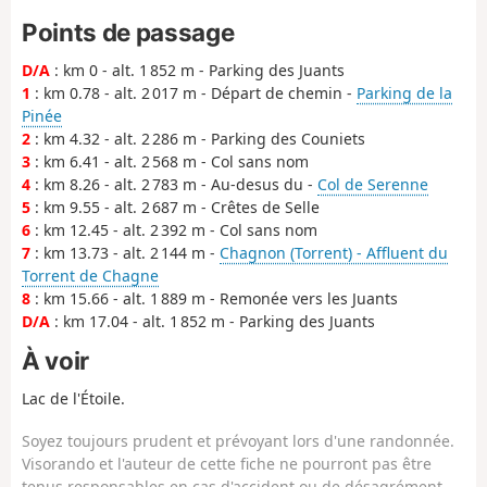
Points de passage
D/A
: km 0 - alt. 1 852 m - Parking des Juants
1
: km 0.78 - alt. 2 017 m - Départ de chemin -
Parking de la
Pinée
2
: km 4.32 - alt. 2 286 m - Parking des Couniets
3
: km 6.41 - alt. 2 568 m - Col sans nom
4
: km 8.26 - alt. 2 783 m - Au-desus du -
Col de Serenne
5
: km 9.55 - alt. 2 687 m - Crêtes de Selle
6
: km 12.45 - alt. 2 392 m - Col sans nom
7
: km 13.73 - alt. 2 144 m -
Chagnon (Torrent) - Affluent du
Torrent de Chagne
8
: km 15.66 - alt. 1 889 m - Remonée vers les Juants
D/A
: km 17.04 - alt. 1 852 m - Parking des Juants
À voir
Lac de l'Étoile.
Soyez toujours prudent et prévoyant lors d'une randonnée.
Visorando et l'auteur de cette fiche ne pourront pas être
tenus responsables en cas d'accident ou de désagrément