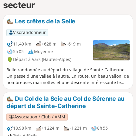
secteur
Les crêtes de la Selle
Visorandonneur
11,49 km
+628 m
-619 m
5h 05
Moyenne
Départ à Vars (Hautes-Alpes)
Belle randonnée au départ du village de Sainte-Catherine.
On passe d'une vallée à l'autre. En route, un beau vallon, de
nombreuses marmottes et une descente intéressante le
long du torrent de Chagnon.
Du Col de la Scie au Col de Sérenne au
départ de Sainte-Catherine
Association / Club / AMM
18,98 km
+1 224 m
-1 221 m
8h 55
Très difficile