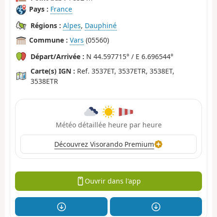
Pays :
France
Régions :
Alpes
,
Dauphiné
Commune :
Vars
(05560)
Départ/Arrivée :
N 44.597715° / E 6.696544°
Carte(s) IGN :
Ref. 3537ET, 3537ETR, 3538ET,
3538ETR
Météo détaillée heure par heure
Découvrez Visorando Premium
Ouvrir dans l'app