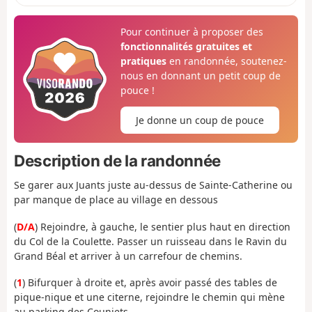
Pour continuer à proposer des
fonctionnalités gratuites et
pratiques
en randonnée, soutenez-
nous en donnant un petit coup de
pouce !
Je donne un coup de pouce
Description de la randonnée
Se garer aux Juants juste au-dessus de Sainte-Catherine ou
par manque de place au village en dessous
(
D/A
) Rejoindre, à gauche, le sentier plus haut en direction
du Col de la Coulette. Passer un ruisseau dans le Ravin du
Grand Béal et arriver à un carrefour de chemins.
(
1
) Bifurquer à droite et, après avoir passé des tables de
pique-nique et une citerne, rejoindre le chemin qui mène
au parking des Couniets.