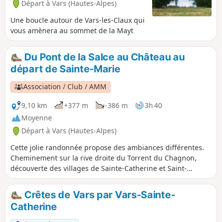
Départ à Vars (Hautes-Alpes)
Une boucle autour de Vars-les-Claux qui
vous amènera au sommet de la Mayt
Du Pont de la Salce au Château au
départ de Sainte-Marie
Association / Club / AMM
9,10 km
+377 m
-386 m
3h 40
Moyenne
Départ à Vars (Hautes-Alpes)
Cette jolie randonnée propose des ambiances différentes.
Cheminement sur la rive droite du Torrent du Chagnon,
découverte des villages de Sainte-Catherine et Saint-
Marcellin et grimpette jusqu'au château qui offre un double
panorama (massif des Écrins et vallée de la Durance d'un
Crêtes de Vars par Vars-Sainte-
côté, vallée de Vars avec l'aperçu sur les quatre villages
Catherine
varcins de l'autre).