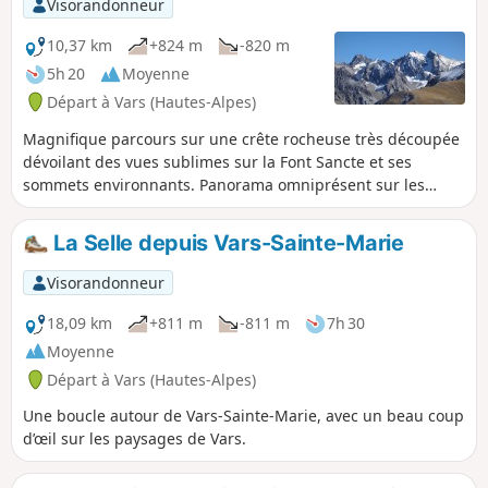
Visorandonneur
10,37 km
+824 m
-820 m
5h 20
Moyenne
Départ à Vars (Hautes-Alpes)
Magnifique parcours sur une crête rocheuse très découpée
dévoilant des vues sublimes sur la Font Sancte et ses
sommets environnants. Panorama omniprésent sur les
Écrins.
La Selle depuis Vars-Sainte-Marie
Visorandonneur
18,09 km
+811 m
-811 m
7h 30
Moyenne
Départ à Vars (Hautes-Alpes)
Une boucle autour de Vars-Sainte-Marie, avec un beau coup
d’œil sur les paysages de Vars.