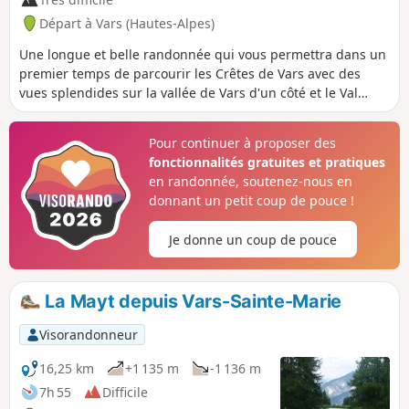
Départ à Vars (Hautes-Alpes)
Une longue et belle randonnée qui vous permettra dans un
premier temps de parcourir les Crêtes de Vars avec des
vues splendides sur la vallée de Vars d'un côté et le Val
d'Escreins de l'autre. En ouvrant les yeux, vous pourrez
admirer des edelweiss à la fin des crêtes. Dans un second
Pour continuer à proposer des
temps, vous rejoindrez le Vallon de Laugier qui conduit au
fonctionnalités gratuites et pratiques
Col de Sérenne qui surplombe le Val d'Escreins. Le retour
en randonnée, soutenez-nous en
par un sentier en balcon vous offrira un très beau
donnant un petit coup de pouce !
panorama.
Je donne un coup de pouce
La Mayt depuis Vars-Sainte-Marie
Visorandonneur
16,25 km
+1 135 m
-1 136 m
7h 55
Difficile