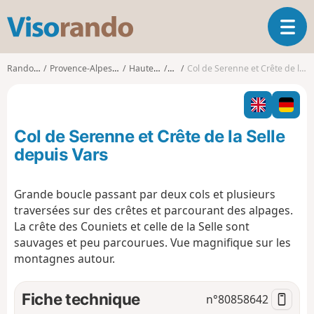
V
O
i
u
s
v
o
Randonnées
Provence-Alpes-Côte d'Azur
Hautes-Alpes
Vars
Col de Serenne et Crête de la Selle depuis Vars
r
r
i
a
r
n
l
d
Col de Serenne et Crête de la Selle
a
o
n
depuis Vars
a
v
Grande boucle passant par deux cols et plusieurs
i
traversées sur des crêtes et parcourant des alpages.
g
a
La crête des Couniets et celle de la Selle sont
t
sauvages et peu parcourues. Vue magnifique sur les
i
montagnes autour.
o
n
Fiche technique
n°
80858642