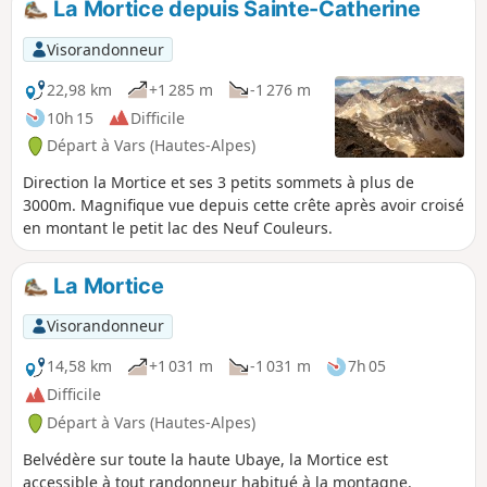
La Mortice depuis Sainte-Catherine
Visorandonneur
22,98 km
+1 285 m
-1 276 m
10h 15
Difficile
Départ à Vars (Hautes-Alpes)
Direction la Mortice et ses 3 petits sommets à plus de
3000m. Magnifique vue depuis cette crête après avoir croisé
en montant le petit lac des Neuf Couleurs.
La Mortice
Visorandonneur
14,58 km
+1 031 m
-1 031 m
7h 05
Difficile
Départ à Vars (Hautes-Alpes)
Belvédère sur toute la haute Ubaye, la Mortice est
accessible à tout randonneur habitué à la montagne.