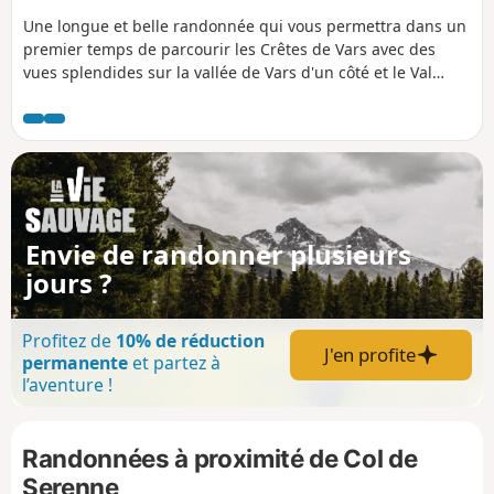
Une longue et belle randonnée qui vous permettra dans un
premier temps de parcourir les Crêtes de Vars avec des
vues splendides sur la vallée de Vars d'un côté et le Val
d'Escreins de l'autre. En ouvrant les yeux, vous pourrez
admirer des edelweiss à la fin des crêtes. Dans un second
temps, vous rejoindrez le Vallon de Laugier qui conduit au
Col de Sérenne qui surplombe le Val d'Escreins. Le retour
par un sentier en balcon vous offrira un très beau
panorama.
Envie de randonner plusieurs
jours ?
Profitez de
10% de réduction
J'en profite
permanente
et partez à
l’aventure !
Randonnées à proximité de Col de
Serenne