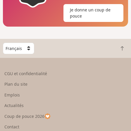
Je donne un coup de
pouce
C
R
h
e
o
t
i
o
s
CGU et confidentialité
u
i
r
s
Plan du site
e
s
n
e
Emplois
h
z
Actualités
a
u
u
n
Coup de pouce 2026
t
p
a
Contact