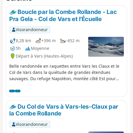
Boucle par la Combe Rollande - Lac
Pra Gela - Col de Vars et l'Écuelle
Visorandonneur
8,28 km
+396 m
-452 m
5h
Moyenne
Départ à Vars (Hautes-Alpes)
Belle randonnée en raquettes entre Vars les Claux et le
Col de Vars dans la quiétude de grandes étendues
sauvages. Du refuge Napoléon, montée côté Est pour
contourner la Combe Rollande puis passage par le Lac
de Pra Gela et le Col de Vars. Ensuite, nouvelle montée
côté Ouest à la Cabane de l'Écuelle et redescente sur
Vars les Claux.
Du Col de Vars à Vars-les-Claux par
la Combe Rollande
Visorandonneur