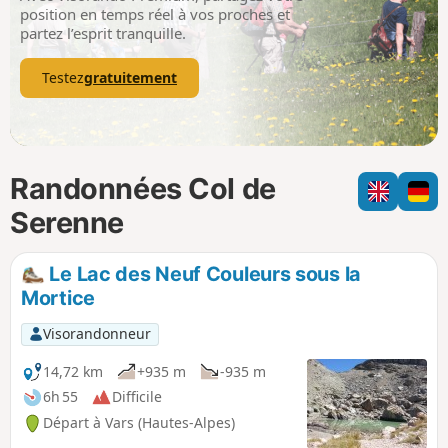
p
position en temps réel à vos proches et
partez l’esprit tranquille.
Testez
gratuitement
Randonnées Col de
Serenne
Le Lac des Neuf Couleurs sous la
Mortice
Visorandonneur
14,72 km
+935 m
-935 m
6h 55
Difficile
Départ à Vars (Hautes-Alpes)