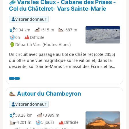
Vars les Claux - Cabane des Prises -
Col du Châtelret- Vars Sainte-Marie
Visorandonneur
9,94 km
+515 m
-687 m
6h
Difficile
Départ à Vars (Hautes-Alpes)
Un circuit avec passage au Col de Châtelret (cote 2355)
qui offre une vue magnifique sur le vallon et, dans la
descente, sur Sainte-Marie. Le massif des Écrins et le
Pelvoux sont en arrière-plan.
Autour du Chambeyron
Visorandonneur
58,28 km
+3 999 m
-4 201 m
5 jours
Difficile