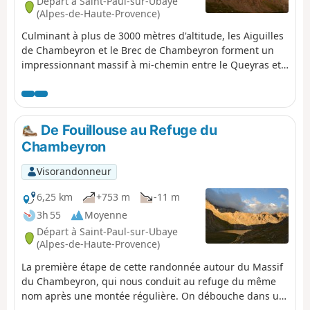
Départ à Saint-Paul-sur-Ubaye
(Alpes-de-Haute-Provence)
Culminant à plus de 3000 mètres d'altitude, les Aiguilles
de Chambeyron et le Brec de Chambeyron forment un
impressionnant massif à mi-chemin entre le Queyras et
le Mercantour. La randonnée décrite ici propose un
parcours sans difficulté technique avec des cols à plus
de 2700m et un sommet à plus de 3000m. Le cadre est
de toute beauté et on est le plus souvent dans une
De Fouillouse au Refuge du
ambiance de haute montagne.
Chambeyron
Visorandonneur
6,25 km
+753 m
-11 m
3h 55
Moyenne
Départ à Saint-Paul-sur-Ubaye
(Alpes-de-Haute-Provence)
La première étape de cette randonnée autour du Massif
du Chambeyron, qui nous conduit au refuge du même
nom après une montée régulière. On débouche dans un