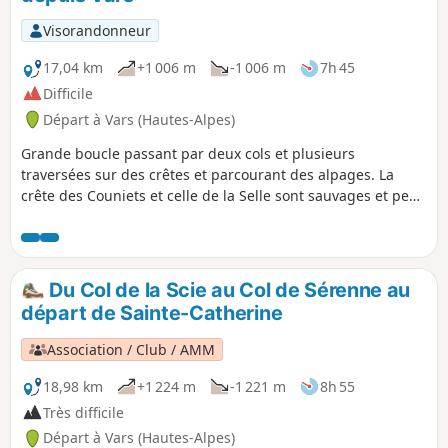
Visorandonneur
17,04 km
+1 006 m
-1 006 m
7h 45
Difficile
Départ à Vars (Hautes-Alpes)
Grande boucle passant par deux cols et plusieurs
traversées sur des crêtes et parcourant des alpages. La
crête des Couniets et celle de la Selle sont sauvages et peu
parcourues. Vue magnifique sur les montagnes autour.
Du Col de la Scie au Col de Sérenne au
départ de Sainte-Catherine
Association / Club / AMM
18,98 km
+1 224 m
-1 221 m
8h 55
Très difficile
Départ à Vars (Hautes-Alpes)