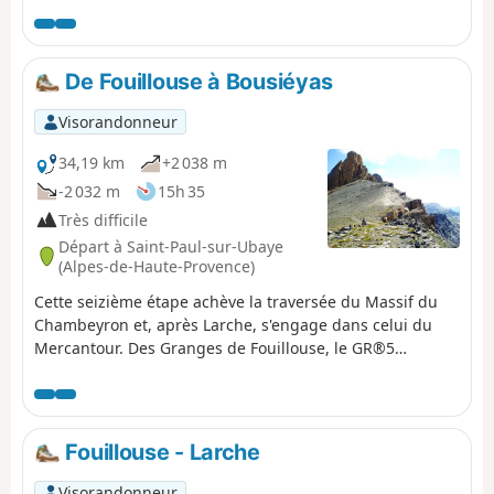
superbe cadre, au pied du Brec de Chambeyron.
De Fouillouse à Bousiéyas
Visorandonneur
34,19 km
+2 038 m
-2 032 m
15h 35
Très difficile
Départ à Saint-Paul-sur-Ubaye
(Alpes-de-Haute-Provence)
Cette seizième étape achève la traversée du Massif du
Chambeyron et, après Larche, s'engage dans celui du
Mercantour. Des Granges de Fouillouse, le GR®5
remonte le Riou de Fouillouse pour passer aux ruines du
Fort de Plate Lombarde puis, par le vallon de Plate
Lombarde, atteint le col du Vallonnet. Il descend ensuite
au Lac du Vallonnet Inférieur où il s'oriente plein Sud
Fouillouse - Larche
pour rejoindre une ancienne route militaire qui s'élève
vers les baraquements de Viraysse. De là, le GR®5
Visorandonneur