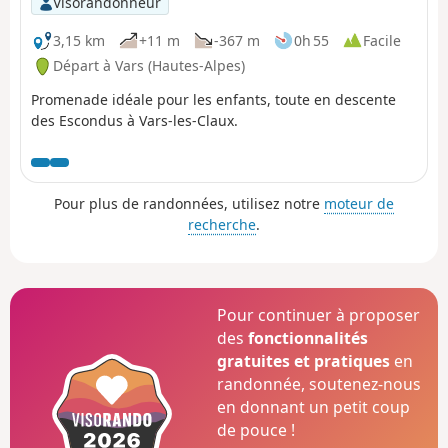
Visorandonneur
3,15 km
+11 m
-367 m
0h 55
Facile
Départ à Vars (Hautes-Alpes)
Promenade idéale pour les enfants, toute en descente
des Escondus à Vars-les-Claux.
Pour plus de randonnées, utilisez notre
moteur de
recherche
.
Pour continuer à proposer
des
fonctionnalités
gratuites et pratiques
en
randonnée, soutenez-nous
en donnant un petit coup
de pouce !