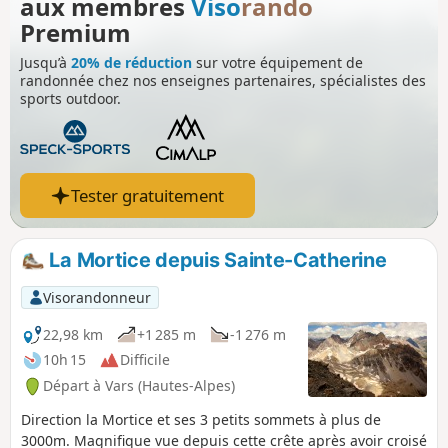
aux membres
Viso
rando
Premium
Jusqu’à
20% de réduction
sur votre équipement de
randonnée chez nos enseignes partenaires, spécialistes des
sports outdoor.
Tester gratuitement
La Mortice depuis Sainte-Catherine
Visorandonneur
22,98 km
+1 285 m
-1 276 m
10h 15
Difficile
Départ à Vars (Hautes-Alpes)
Direction la Mortice et ses 3 petits sommets à plus de
3000m. Magnifique vue depuis cette crête après avoir croisé