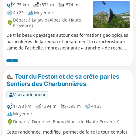
9,75 km
+571 m
-574 m
4h 25
Moyenne
Départ à La Javie (Alpes-de-Haute-
Provence)
De très beaux paysages autour des formations géologiques
particulières de la région et notamment la caractéristique
Lame de Facibelle, impressionnante « tranche » de roche. Le
parcours est balisé Jaune.
Tour du Feston et de sa crête par les
Sentiers des Charbonnières
Visorandonneur
11,98 km
+394 m
-395 m
4h 35
Moyenne
Départ à Digne-les-Bains (Alpes-de-Haute-Provence)
Cette randonnée, modifiée, permet de faire le tour complet