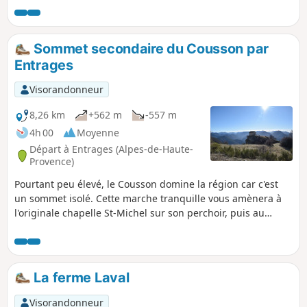
Sommet secondaire du Cousson par
Entrages
Visorandonneur
8,26 km
+562 m
-557 m
4h 00
Moyenne
Départ à Entrages (Alpes-de-Haute-
Provence)
Pourtant peu élevé, le Cousson domine la région car c'est
un sommet isolé. Cette marche tranquille vous amènera à
l'originale chapelle St-Michel sur son perchoir, puis au
sommet sud avec sa vue étonnante. Cette marche est d'un
excellent rapport qualité de la vue / difficulté de la montée !
Idéale en famile. Il faut compter de 3h à 3h30 de marche,
pas plus. Il n'y a pas de surprise.
La ferme Laval
Visorandonneur