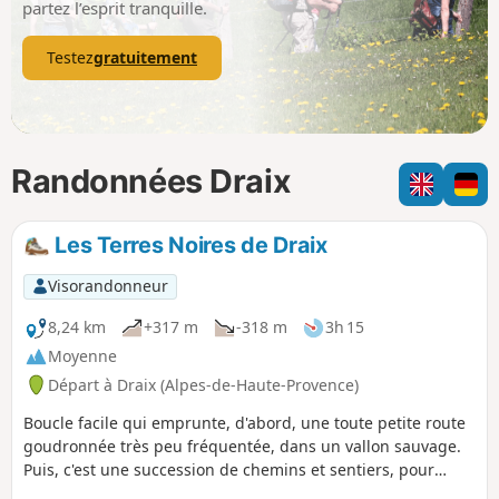
partez l’esprit tranquille.
Testez
gratuitement
Randonnées Draix
Les Terres Noires de Draix
Visorandonneur
8,24 km
+317 m
-318 m
3h 15
Moyenne
Départ à Draix (Alpes-de-Haute-Provence)
Boucle facile qui emprunte, d'abord, une toute petite route
goudronnée très peu fréquentée, dans un vallon sauvage.
Puis, c'est une succession de chemins et sentiers, pour
terminer par un petit tronçon sur une toute petite route.