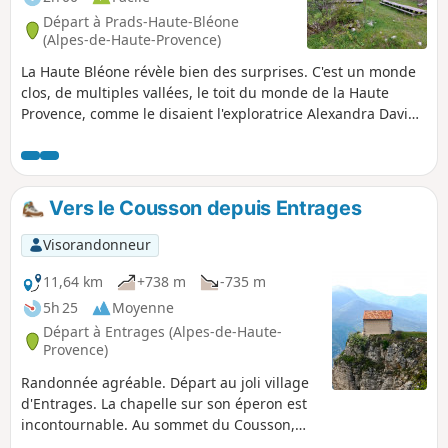
Départ à Prads-Haute-Bléone
(Alpes-de-Haute-Provence)
La Haute Bléone révèle bien des surprises. C'est un monde
clos, de multiples vallées, le toit du monde de la Haute
Provence, comme le disaient l'exploratrice Alexandra David
Neel et l'écrivain Pierre Magnan. Voici une balade
tranquille, pour découvrir la vallée de Tercier, suspendue
au-dessus de falaises et d'une cascade, close entre deux
hautes chaînes de montagnes et le cirque de Vachières. Cet
Vers le Cousson depuis Entrages
itinéraire en parcourt le fond, jusqu'au site de l'ancienne
abbaye de Faillefeu, en suivant l'agréable torrent de l'Aune.
Visorandonneur
11,64 km
+738 m
-735 m
5h 25
Moyenne
Départ à Entrages (Alpes-de-Haute-
Provence)
Randonnée agréable. Départ au joli village
d'Entrages. La chapelle sur son éperon est
incontournable. Au sommet du Cousson,
très beau panorama à 360 °.