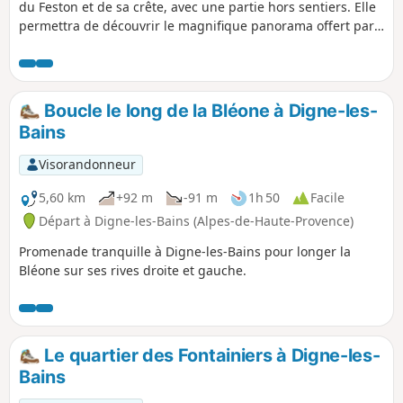
du Feston et de sa crête, avec une partie hors sentiers. Elle
permettra de découvrir le magnifique panorama offert par
toute la Barre des Dourbes. La pause repas devant un
panorama aussi somptueux ne demande qu'à se prolonger.
Une alternative avec navette permet de faire un détour aux
ruines du Château de la Reine Jeanne et à la Chapelle Saint-
Boucle le long de la Bléone à Digne-les-
Pons GPS ou/et maîtrise de la lecture de carte fortement
Bains
souhaitable.
Visorandonneur
5,60 km
+92 m
-91 m
1h 50
Facile
Départ à Digne-les-Bains (Alpes-de-Haute-Provence)
Promenade tranquille à Digne-les-Bains pour longer la
Bléone sur ses rives droite et gauche.
Le quartier des Fontainiers à Digne-les-
Bains