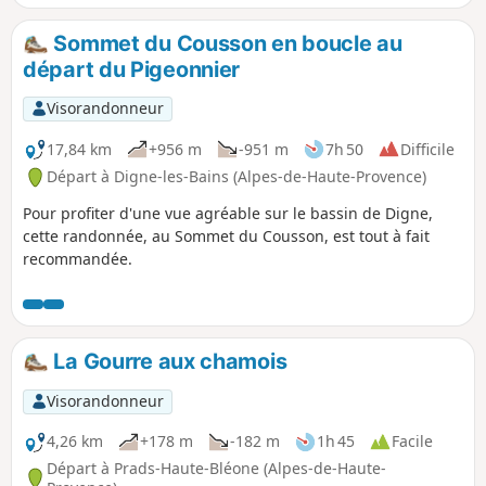
prairies pâturées à l'automne et au printemps et quelques
ruches, un village aux tuiles romanes restauré par ses
Sommet du Cousson en boucle au
habitants actuels et une chapelle restaurée grâce à la
départ du Pigeonnier
Fondation du Patrimoine.
Visorandonneur
17,84 km
+956 m
-951 m
7h 50
Difficile
Départ à Digne-les-Bains (Alpes-de-Haute-Provence)
Pour profiter d'une vue agréable sur le bassin de Digne,
cette randonnée, au Sommet du Cousson, est tout à fait
recommandée.
La Gourre aux chamois
Visorandonneur
4,26 km
+178 m
-182 m
1h 45
Facile
Départ à Prads-Haute-Bléone (Alpes-de-Haute-