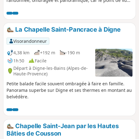
randonnée, ombragée et panoramique, car le point de vue
du sommet est magnifique. Retour par la vallée du Galèbre.
La Chapelle Saint-Pancrace à Digne
Visorandonneur
4,38 km
+192 m
-190 m
1h 50
Facile
Départ à Digne-les-Bains (Alpes-de-
Haute-Provence)
Petite balade facile souvent ombragée à faire en famille.
Panorama superbe sur Digne et ses thermes en montant au
belvédère.
Chapelle Saint-Jean par les Hautes
Bâties de Cousson