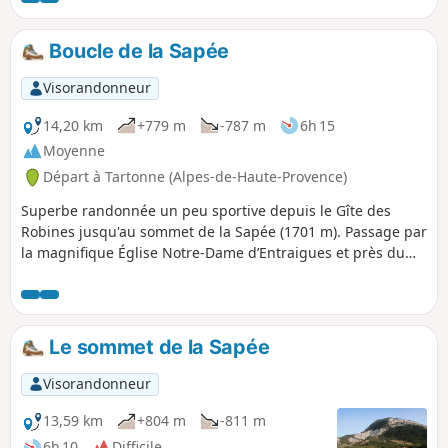
Boucle de la Sapée
Visorandonneur
14,20 km
+779 m
-787 m
6h 15
Moyenne
Départ à Tartonne (Alpes-de-Haute-Provence)
Superbe randonnée un peu sportive depuis le Gîte des
Robines jusqu'au sommet de la Sapée (1701 m). Passage par
la magnifique Église Notre-Dame d’Entraigues et près du
puits salé de Tartonne. Superbes points de vue sur la Vallée
de l'Asse. Dense forêt de conifères à la montée et de feuillus
à la descente.Application Visorando fortement conseillée.
Le sommet de la Sapée
Visorandonneur
13,59 km
+804 m
-811 m
6h 10
Difficile