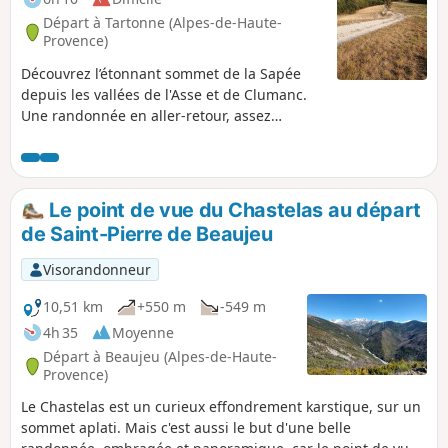
Départ à Tartonne (Alpes-de-Haute-
Provence)
Découvrez l’étonnant sommet de la Sapée
depuis les vallées de l'Asse et de Clumanc.
Une randonnée en aller-retour, assez
sportive au vu du dénivelé, en grande partie
en forêt. De superbes points de vue sur la
vallée.
Le point de vue du Chastelas au départ
de Saint-Pierre de Beaujeu
Visorandonneur
10,51 km
+550 m
-549 m
4h 35
Moyenne
Départ à Beaujeu (Alpes-de-Haute-
Provence)
Le Chastelas est un curieux effondrement karstique, sur un
sommet aplati. Mais c'est aussi le but d'une belle