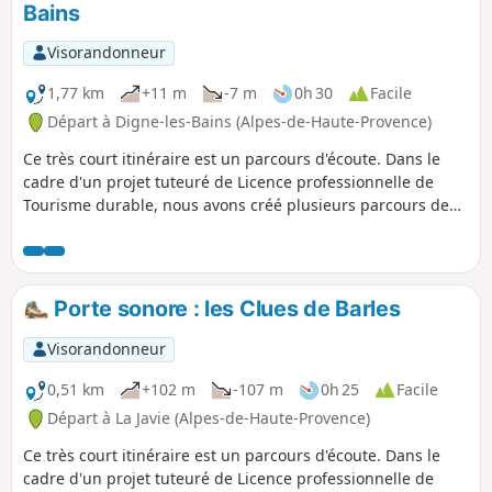
Bains
Visorandonneur
1,77 km
+11 m
-7 m
0h 30
Facile
Départ à Digne-les-Bains (Alpes-de-Haute-Provence)
Ce très court itinéraire est un parcours d'écoute. Dans le
cadre d'un projet tuteuré de Licence professionnelle de
Tourisme durable, nous avons créé plusieurs parcours de
ce type. Celui-ci a pour but de découvrir un des quartiers
dits calmes de la ville.
Porte sonore : les Clues de Barles
Visorandonneur
0,51 km
+102 m
-107 m
0h 25
Facile
Départ à La Javie (Alpes-de-Haute-Provence)
Ce très court itinéraire est un parcours d'écoute. Dans le
cadre d'un projet tuteuré de Licence professionnelle de