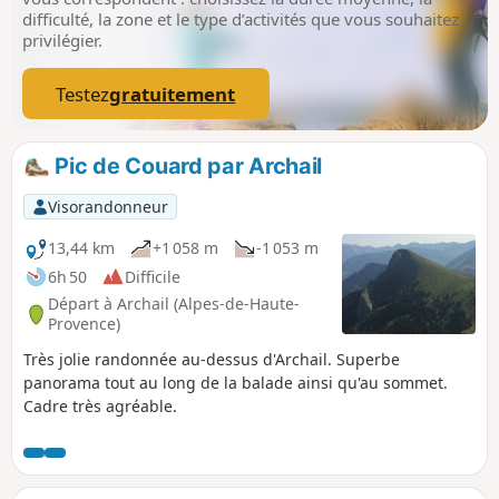
difficulté, la zone et le type d’activités que vous souhaitez
privilégier.
Testez
gratuitement
Pic de Couard par Archail
Visorandonneur
13,44 km
+1 058 m
-1 053 m
6h 50
Difficile
Départ à Archail (Alpes-de-Haute-
Provence)
Très jolie randonnée au-dessus d'Archail. Superbe
panorama tout au long de la balade ainsi qu'au sommet.
Cadre très agréable.