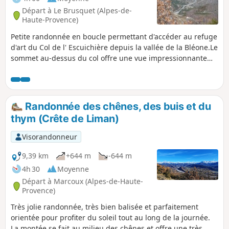
Départ à Le Brusquet (Alpes-de-
Haute-Provence)
Petite randonnée en boucle permettant d'accéder au refuge
d'art du Col de l' Escuichière depuis la vallée de la Bléone.Le
sommet au-dessus du col offre une vue impressionnante
vers la vallée du Bès.
Randonnée des chênes, des buis et du
thym (Crête de Liman)
Visorandonneur
9,39 km
+644 m
-644 m
4h 30
Moyenne
Départ à Marcoux (Alpes-de-Haute-
Provence)
Très jolie randonnée, très bien balisée et parfaitement
orientée pour profiter du soleil tout au long de la journée.
La montée se fait au milieu des chênes et offre une très