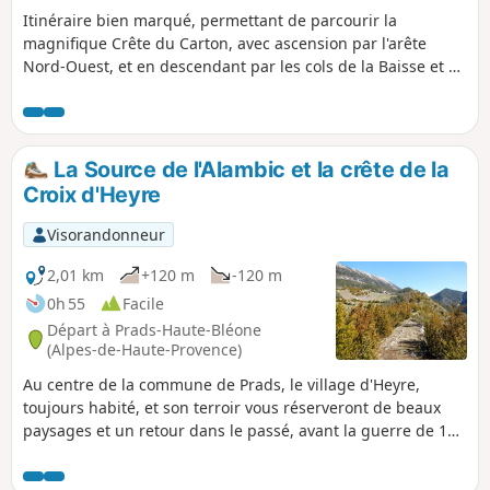
Commence ensuite une montée régulière
Itinéraire bien marqué, permettant de parcourir la
constante sans obstacles.
magnifique Crête du Carton, avec ascension par l'arête
Nord-Ouest, et en descendant par les cols de la Baisse et de
la Colle.
La Source de l'Alambic et la crête de la
Croix d'Heyre
Visorandonneur
2,01 km
+120 m
-120 m
0h 55
Facile
Départ à Prads-Haute-Bléone
(Alpes-de-Haute-Provence)
Au centre de la commune de Prads, le village d'Heyre,
toujours habité, et son terroir vous réserveront de beaux
paysages et un retour dans le passé, avant la guerre de 14,
quand la montagne était densément peuplée. Ici on
cultivait le blé, on distillait la lavande fine. Restent des