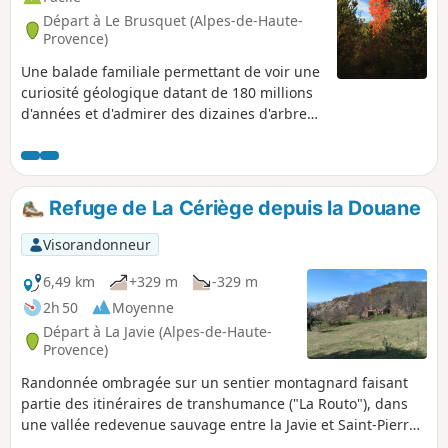
Départ à Le Brusquet (Alpes-de-Haute-
Provence)
Une balade familiale permettant de voir une
curiosité géologique datant de 180 millions
d'années et d'admirer des dizaines d'arbres
centenaires d'espèces variées.
Refuge de La Cériège depuis la Douane
Visorandonneur
6,49 km
+329 m
-329 m
2h 50
Moyenne
Départ à La Javie (Alpes-de-Haute-
Provence)
Randonnée ombragée sur un sentier montagnard faisant
partie des itinéraires de transhumance ("La Routo"), dans
une vallée redevenue sauvage entre la Javie et Saint-Pierre
de Beaujeu. Traversée de milieux boisés variés à la