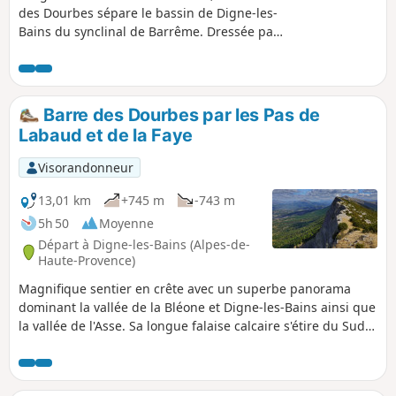
des Dourbes sépare le bassin de Digne-les-
Bains du synclinal de Barrême. Dressée par
étages sur une vingtaine de Kilomètres, avec
pour point culminant le Pic de Couar, à
quelques 1988m d’altitude.
Barre des Dourbes par les Pas de
Labaud et de la Faye
Visorandonneur
13,01 km
+745 m
-743 m
5h 50
Moyenne
Départ à Digne-les-Bains (Alpes-de-
Haute-Provence)
Magnifique sentier en crête avec un superbe panorama
dominant la vallée de la Bléone et Digne-les-Bains ainsi que
la vallée de l'Asse. Sa longue falaise calcaire s'étire du Sud
au Nord sur près de dix sept kilomètres avec, à son
extrémité Nord le Pic de Couard (1988m).