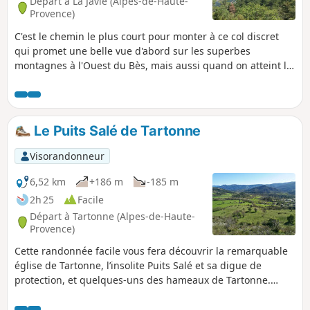
Départ à La Javie (Alpes-de-Haute-
Provence)
C'est le chemin le plus court pour monter à ce col discret
qui promet une belle vue d'abord sur les superbes
montagnes à l'Ouest du Bès, mais aussi quand on atteint le
col, avec la vue sur le Cheval Blanc, le Couard et le Cucuyon
à l'Est.
Le Puits Salé de Tartonne
Visorandonneur
6,52 km
+186 m
-185 m
2h 25
Facile
Départ à Tartonne (Alpes-de-Haute-
Provence)
Cette randonnée facile vous fera découvrir la remarquable
église de Tartonne, l’insolite Puits Salé et sa digue de
protection, et quelques-uns des hameaux de Tartonne.
Superbes points de vue sur la vallée de l'Asse et de
Clumanc.