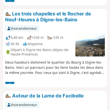
Une pause au sommet de l'Andran (alt. 1218 m) est
impérative car elle permet de profiter d'un 360°
exceptionnel.
Les trois chapelles et le Rocher de
Neuf-Heures à Digne-les-Bains
Visorandonneur
6,86 km
+536 m
-535 m
3h 30
Moyenne
Départ à Digne-les-Bains (Alpes-de-
Haute-Provence)
Deux hauteurs dominent le quartier du Bourg à Digne-les-
Bains. Voici un parcours pour les faire toutes les deux dans
la même journée. Pour ceux qui sont à Digne, c'est agréable
de démarrer directement depuis la ville.
Autour de la Lame de Facibelle
Visorandonneur