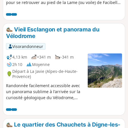
pour se retrouver au pied de la Lame (ou voile) de Facibelle :
une merveille de finesse. Mais aussi pour remonter le
temps avec l'ancien ermitage orthodoxe Saint-Jean du
Désert, sans oublier les hameaux et villages abandonnés
comme Tanaron et Pudoyer
Vieil Esclangon et panorama du
Vélodrome
Visorandonneur
4,13 km
+341 m
-341 m
2h 10
Moyenne
Départ à La Javie (Alpes-de-Haute-
Provence)
Randonnée facilement accessible avec
un panorama sublime à l'arrivée sur la
curiosité géologique du Vélodrome,
mais aussi la Lame de Facibelle et les
Gorges du Bés. Parcours très agréable
au milieu d'une végétation variée.
Le quartier des Chauchets à Digne-les-