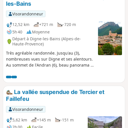
les-Bains
touche pittoresque et authentique à cette journée
inoubliable.
Visorandonneur
12,52 km
+721 m
-720 m
5h 40
Moyenne
Départ à Digne-les-Bains (Alpes-de-
Haute-Provence)
Très agréable randonnée. Jusqu'au (3),
nombreuses vues sur Digne et ses alentours.
Au sommet de l'Andran (6), beau panorama à
360°. Au retour, très beau passage avant
Courbons.
La vallée suspendue de Tercier et
Faillefeu
Visorandonneur
5,62 km
+145 m
-151 m
2h 00
Facile