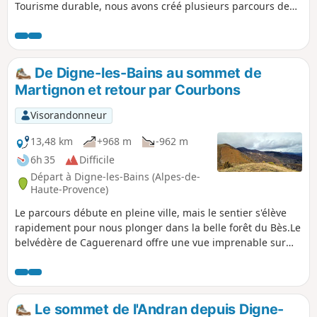
Tourisme durable, nous avons créé plusieurs parcours de
ce type. Celui-ci a pour but de découvrir l'environnement
sonore spécial des Clues de Barles. Bonne écoute!
De Digne-les-Bains au sommet de
Martignon et retour par Courbons
Visorandonneur
13,48 km
+968 m
-962 m
6h 35
Difficile
Départ à Digne-les-Bains (Alpes-de-
Haute-Provence)
Le parcours débute en pleine ville, mais le sentier s'élève
rapidement pour nous plonger dans la belle forêt du Bès.Le
belvédère de Caguerenard offre une vue imprenable sur
l'antique cité romaine de Dinia (Digne les Bains), tandis
qu'au sommet de Martignon, une vue panoramique à 360°
s'étend sur les massifs environnants, un véritable spectacle
naturel. Pour conclure cette belle aventure, le retour
Le sommet de l'Andran depuis Digne-
traverse le charmant village de Courbons, ajoutant une