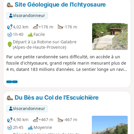
Site Géologique de l'Ichtyosaure
Visorandonneur
4,02 km
+176 m
-176 m
1h 40
Facile
Départ à La Robine-sur-Galabre
(Alpes-de-Haute-Provence)
Par une petite randonnée sans difficulté, on accède à un
fossile d'ichtyosaure, grand reptile marin mesurant plus de
4 m, datant 183 millions d'années. Le sentier longe un ravin
plutôt frais avant de s'élever dans un versant boisé de
chênes pubescents puis de hêtres, jusqu'au Col du Jas. Le
site archéologique se situe 200 m après le col.
Du Bès au Col de l'Escuichière
Visorandonneur
4,90 km
+467 m
-467 m
2h 45
Moyenne