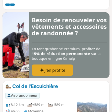
rencontre d’une nature fascinante (au printemps :
orchidées dont ophrys bourdon), visite d’un hameau,
aujourd’hui inhabité, avec un refuge spartiate mais toujours
Besoin de renouveler vos
ouvert.
vêtements et accessoires
de randonnée ?
En tant qu’abonné Premium, profitez de
15% de réduction permanente
sur la
boutique en ligne Cimalp
J'en profite
Col de l'Escuichière
Visorandonneur
8,12 km
+589 m
-589 m
4h 00
Moyenne