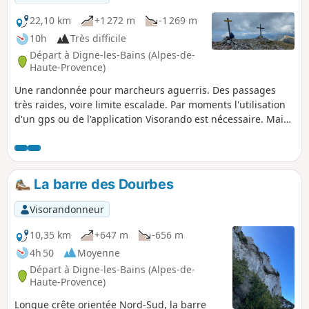
22,10 km
+1 272 m
-1 269 m
10h
Très difficile
Départ à Digne-les-Bains (Alpes-de-
Haute-Provence)
Une randonnée pour marcheurs aguerris. Des passages
très raides, voire limite escalade. Par moments l'utilisation
d'un gps ou de l'application Visorando est nécessaire. Mais
une super randonnée avec des paysages extraordinaires !
Randonnée longue avec un dénivelé important.
La barre des Dourbes
Visorandonneur
10,35 km
+647 m
-656 m
4h 50
Moyenne
Départ à Digne-les-Bains (Alpes-de-
Haute-Provence)
Longue crête orientée Nord-Sud, la barre