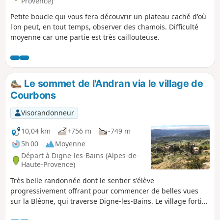
Provence)
Petite boucle qui vous fera découvrir un plateau caché d'où
l'on peut, en tout temps, observer des chamois. Difficulté
moyenne car une partie est très caillouteuse.
Le sommet de l'Andran via le village de
Courbons
Visorandonneur
10,04 km
+756 m
-749 m
5h 00
Moyenne
Départ à Digne-les-Bains (Alpes-de-
Haute-Provence)
Très belle randonnée dont le sentier s'élève
progressivement offrant pour commencer de belles vues
sur la Bléone, qui traverse Digne-les-Bains. Le village fortifié
de Courbons arbore fièrement sont patrimoine médiéval.