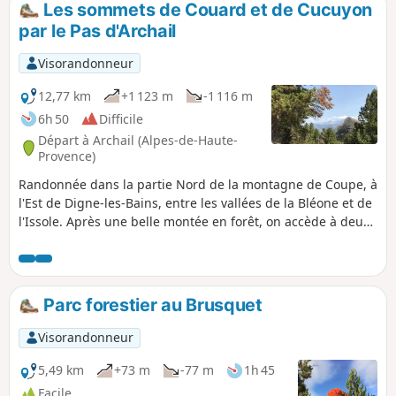
Les sommets de Couard et de Cucuyon
par le Pas d'Archail
Visorandonneur
12,77 km
+1 123 m
-1 116 m
6h 50
Difficile
Départ à Archail (Alpes-de-Haute-
Provence)
Randonnée dans la partie Nord de la montagne de Coupe, à
l'Est de Digne-les-Bains, entre les vallées de la Bléone et de
l'Issole. Après une belle montée en forêt, on accède à deux
sommets qui approchent les 2000m et qui offrent un
superbe panorama. Le départ se fait à Archail, petit village
à 13 km de Digne-les-Bains auquel on accède par une
route, déjà magnifique, qui longe le torrent du Bouinenc.
Parc forestier au Brusquet
Visorandonneur
5,49 km
+73 m
-77 m
1h 45
Facile