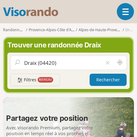
V
O
i
u
s
v
o
Randonnées
Provence-Alpes-Côte d'Azur
Alpes-de-Haute-Provence
Draix
r
r
i
a
Trouver une randonnée Draix
r
n
l
d
a
o
A
V
n
u
i
a
t
d
v
Filtres
Rechercher
NOUVEAU
o
e
i
u
r
g
r
l
a
d
e
t
e
c
i
m
h
Partagez votre position
o
o
a
n
i
m
Avec Visorando Premium, partagez votre
p
position en temps réel à vos proches et