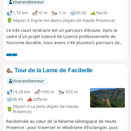
Visorandonneur
1,79 km
+5 m
-1 m
0h 30
Facile
Départ à Digne-les-Bains (Alpes-de-Haute-Provence)
Ce très court itinéraire est un parcours d'écoute. Dans le
cadre d'un projet tuteuré de Licence professionnelle de
Tourisme durable, nous avons créé plusieurs parcours de
ce type. Celui-ci a pour but de découvrir un des quartiers
dits calmes de la ville.
Tour de la Lame de Facibelle
Visorandonneur
14,28 km
+930 m
-933 m
6h 45
Difficile
Départ à La Javie (Alpes-de-Haute-
Provence)
Randonnée au cœur de la Réserve Géologique de Haute
Provence : pour traverser le vélodrome d’Esclangon, puis