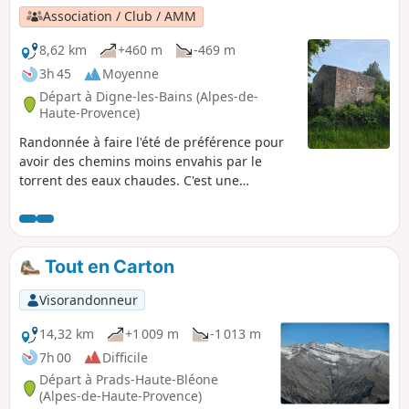
Association / Club / AMM
8,62 km
+460 m
-469 m
3h 45
Moyenne
Départ à Digne-les-Bains (Alpes-de-
Haute-Provence)
Randonnée à faire l'été de préférence pour
avoir des chemins moins envahis par le
torrent des eaux chaudes. C'est une
randonnée très facile à parcourir sur des
sentiers très bien aménagés avec pour
difficultés une descente qui peut en effrayer
plus d'un. Et quelques parties vertigineuses.
Tout en Carton
Pour les personnes ayant peur du vide,
s'abstenir de faire cette randonnée. Le début
Visorandonneur
de la randonnée est un peu envahi par une
végétation sauvage qui prend un peu le
14,32 km
+1 009 m
-1 013 m
dessus. Les chemins sont par endroits
7h 00
Difficile
recouverts d'eau pendant quelques mètres
Départ à Prads-Haute-Bléone
puis le chemin réapparaît juste après.
(Alpes-de-Haute-Provence)