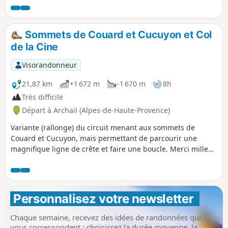
Des points d'intérêt jalonnent ce parcours, avec une vue
grandiose sur des sommets.
Sommets de Couard et Cucuyon et Col
de la Cine
Visorandonneur
21,87 km
+1 672 m
-1 670 m
8h
Très difficile
Départ à Archail (Alpes-de-Haute-Provence)
Variante (rallonge) du circuit menant aux sommets de
Couard et Cucuyon, mais permettant de parcourir une
magnifique ligne de crête et faire une boucle. Merci mille
fois au randonneur croisé à la descente du sommet de
Couard qui m'a fait cette brillante suggestion.
Personnalisez votre newsletter 
Chaque semaine, recevez des idées de randonnées qui
vous correspondent : choisissez la durée moyenne, la