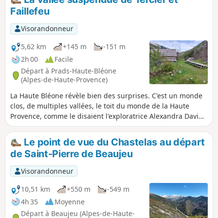
Faillefeu
Visorandonneur
5,62 km
+145 m
-151 m
2h 00
Facile
Départ à Prads-Haute-Bléone
(Alpes-de-Haute-Provence)
La Haute Bléone révèle bien des surprises. C'est un monde
clos, de multiples vallées, le toit du monde de la Haute
Provence, comme le disaient l'exploratrice Alexandra David
Neel et l'écrivain Pierre Magnan. Voici une balade
tranquille, pour découvrir la vallée de Tercier, suspendue
Le point de vue du Chastelas au départ
au-dessus de falaises et d'une cascade, close entre deux
de Saint-Pierre de Beaujeu
hautes chaînes de montagnes et le cirque de Vachières. Cet
itinéraire en parcourt le fond, jusqu'au site de l'ancienne
Visorandonneur
abbaye de Faillefeu, en suivant l'agréable torrent de l'Aune.
10,51 km
+550 m
-549 m
4h 35
Moyenne
Départ à Beaujeu (Alpes-de-Haute-