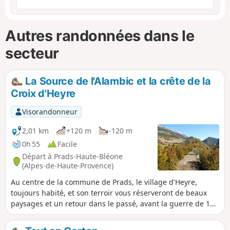
Autres randonnées dans le
secteur
La Source de l'Alambic et la crête de la
Croix d'Heyre
Visorandonneur
2,01 km
+120 m
-120 m
0h 55
Facile
Départ à Prads-Haute-Bléone
(Alpes-de-Haute-Provence)
Au centre de la commune de Prads, le village d'Heyre,
toujours habité, et son terroir vous réserveront de beaux
paysages et un retour dans le passé, avant la guerre de 14,
quand la montagne était densément peuplée. Ici on
cultivait le blé, on distillait la lavande fine. Restent des