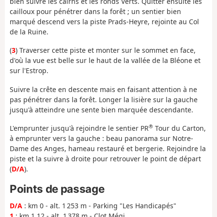
bien suivre les cairns et les ronds Verts. Quitter ensuite les
cailloux pour pénétrer dans la forêt ; un sentier bien
marqué descend vers la piste Prads-Heyre, rejointe au Col
de la Ruine.
(
3
) Traverser cette piste et monter sur le sommet en face,
d'où la vue est belle sur le haut de la vallée de la Bléone et
sur l'Estrop.
Suivre la crête en descente mais en faisant attention à ne
pas pénétrer dans la forêt. Longer la lisière sur la gauche
jusqu'à atteindre une sente bien marquée descendante.
®
L'emprunter jusqu'à rejoindre le sentier PR
Tour du Carton,
à emprunter vers la gauche : beau panorama sur Notre-
Dame des Anges, hameau restauré et bergerie. Rejoindre la
piste et la suivre à droite pour retrouver le point de départ
(
D/A
).
Points de passage
D/A
: km 0 - alt. 1 253 m - Parking "Les Handicapés"
1
: km 1.12 - alt. 1 378 m - Clot Mégi