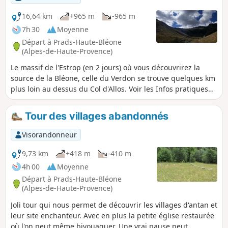
ouvert.
16,64 km
+965 m
-965 m
7h 30
Moyenne
Départ à Prads-Haute-Bléone
(Alpes-de-Haute-Provence)
Le massif de l'Estrop (en 2 jours) où vous découvrirez la
source de la Bléone, celle du Verdon se trouve quelques km
plus loin au dessus du Col d'Allos. Voir les Infos pratiques
pour accéder à la randonnée vers le sommet de l'Estrop.
Tour des villages abandonnés
Visorandonneur
9,73 km
+418 m
-410 m
4h 00
Moyenne
Départ à Prads-Haute-Bléone
(Alpes-de-Haute-Provence)
Joli tour qui nous permet de découvrir les villages d'antan et
leur site enchanteur. Avec en plus la petite église restaurée
où l'on peut même bivouaquer. Une vrai pause peut