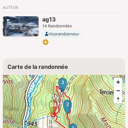
AUTEUR
ag13
14 Randonnées
Visorandonneur
Carte de la randonnée
3
2