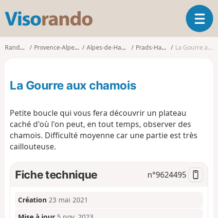
V
O
i
u
s
v
o
Randonnées
Provence-Alpes-Côte d'Azur
Alpes-de-Haute-Provence
Prads-Haute-Bléone
La Gourre aux chamois
r
r
i
a
r
n
La Gourre aux chamois
l
d
a
o
n
Petite boucle qui vous fera découvrir un plateau
a
caché d'où l'on peut, en tout temps, observer des
v
chamois. Difficulté moyenne car une partie est très
i
g
caillouteuse.
a
t
Fiche technique
n°
9624495
i
o
n
Création
23 mai 2021
Mise à jour
5 nov. 2023