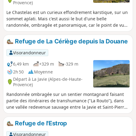
Provence)
Le Chastelas est un curieux effondrement karstique, sur un
sommet aplati. Mais c'est aussi le but d'une belle
randonnée, ombragée et panoramique, car le point de vue
du sommet est magnifique. Retour par la vallée du Galèbre.
Refuge de La Cériège depuis la Douane
Visorandonneur
6,49 km
+329 m
-329 m
2h 50
Moyenne
Départ à La Javie (Alpes-de-Haute-
Provence)
Randonnée ombragée sur un sentier montagnard faisant
partie des itinéraires de transhumance ("La Routo"), dans
une vallée redevenue sauvage entre la Javie et Saint-Pierre
de Beaujeu. Traversée de milieux boisés variés à la
rencontre d’une nature fascinante (au printemps :
Refuge de l'Estrop
orchidées dont ophrys bourdon), visite d’un hameau,
aujourd’hui inhabité, avec un refuge spartiate mais toujours
Visorandonneur