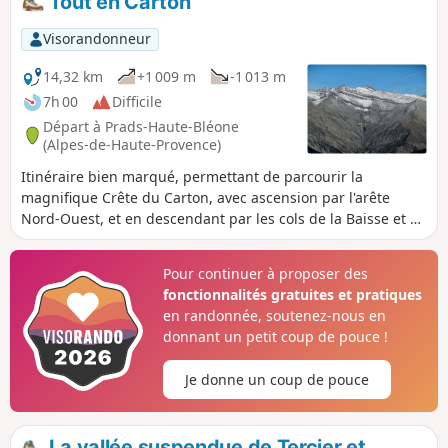
Tout en Carton
prairies pâturées à l'automne et au printemps et quelques
ruches, un village aux tuiles romanes restauré par ses
Visorandonneur
habitants actuels et une chapelle restaurée grâce à la
Fondation du Patrimoine.
14,32 km
+1 009 m
-1 013 m
7h 00
Difficile
Départ à Prads-Haute-Bléone
(Alpes-de-Haute-Provence)
Itinéraire bien marqué, permettant de parcourir la
magnifique Crête du Carton, avec ascension par l'arête
Nord-Ouest, et en descendant par les cols de la Baisse et de
la Colle.
Pour continuer à proposer des
fonctionnalités gratuites et pratiques
en randonnée, soutenez-nous en
donnant un petit coup de pouce !
Je donne un coup de pouce
La vallée suspendue de Tercier et