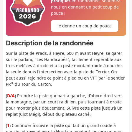
pratiques
en randonnée, soutenez-
nous en donnant un petit coup de
pouce !
Je donne un coup de pouce
Description de la randonnée
Sur la piste de Prads, à Heyre, 500 m avant Heyre, se garer
sur le parking "Les Handicapés", facilement repérable aux
trois mélèzes à droite et à la piste montant raide à gauche,
la seule depuis l'intersection avec la piste de Tercier. On
peut aussi rejoindre ce point à pied ou en VTT par le sentier
®
PR
du Tour du Carton.
(
D/A
) Prendre la piste qui part à gauche, d'abord droit vers
la montagne, par un court raidillon, puis tournant à droite
pour monter plus doucement. Suivre cette piste jusqu'à un
replat (Clot Mégi), début du plateau caché.
(
1
) Continuer à suivre la piste qui fait un grand coude à
gauche et revient vers le Nord en montant, encore un peu,