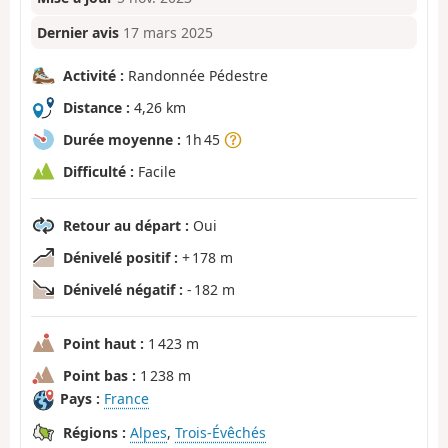
Dernier avis
17 mars 2025
Activité :
Randonnée Pédestre
Distance :
4,26 km
Durée moyenne :
1h 45
Difficulté :
Facile
Retour au départ :
Oui
Dénivelé positif :
+ 178 m
Dénivelé négatif :
- 182 m
Point haut :
1 423 m
Point bas :
1 238 m
Pays :
France
Régions :
Alpes
,
Trois-Évêchés