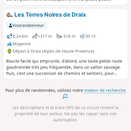
s'envisager!
Les Terres Noires de Draix
Visorandonneur
8,24 km
+317 m
-318 m
3h 15
Moyenne
Départ à Draix (Alpes-de-Haute-Provence)
Boucle facile qui emprunte, d'abord, une toute petite route
goudronnée très peu fréquentée, dans un vallon sauvage.
Puis, c'est une succession de chemins et sentiers, pour
terminer par un petit tronçon sur une toute petite route.
Des points d'intérêt jalonnent ce parcours, avec une vue
Pour plus de randonnées, utilisez notre
moteur de recherche
grandiose sur des sommets.
.
Les descriptions et la trace GPS de ce circuit restent la
propriété de leur auteur. Ne pas les copier sans son
autorisation.