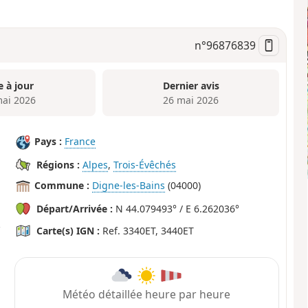
n°
96876839
e à jour
Dernier avis
mai 2026
26 mai 2026
Pays :
France
Régions :
Alpes
,
Trois-Évêchés
Commune :
Digne-les-Bains
(04000)
Départ/Arrivée :
N 44.079493° / E 6.262036°
Carte(s) IGN :
Ref. 3340ET, 3440ET
Météo détaillée heure par heure