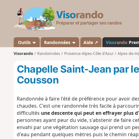
V
i
s
o
r
a
Outils
Randonnées
Aide ↗
Viso
rando
Pre
n
Visorando
Randonnées
Provence-Alpes-Côte d'Azur
Alpes-de-H
d
o
Chapelle Saint-Jean par l
Cousson
Randonnée à faire l'été de préférence pour avoir de
chaudes. C'est une randonnée très facile à parcouri
difficultés
une descente qui peut en effrayer plus d
personnes ayant peur du vide, s'abstenir de faire c
envahi par une végétation sauvage qui prend un peu
d'eau pendant quelques mètres puis le chemin réa