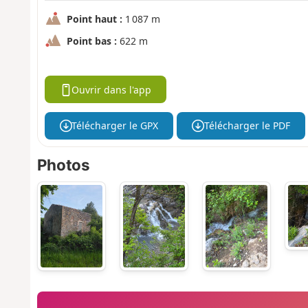
Point haut :
1 087 m
Point bas :
622 m
Ouvrir dans l'app
Télécharger le GPX
Télécharger le PDF
Photos