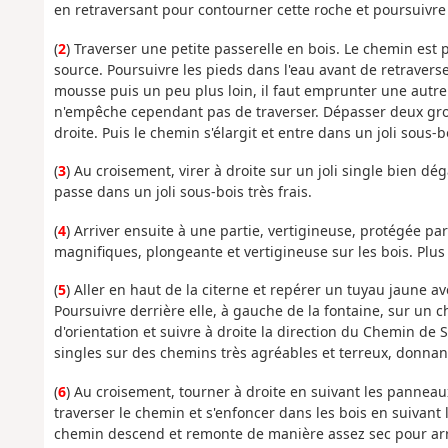
en retraversant pour contourner cette roche et poursuivre
(
2
) Traverser une petite passerelle en bois. Le chemin est
source. Poursuivre les pieds dans l'eau avant de retraverse
mousse puis un peu plus loin, il faut emprunter une autre
n'empêche cependant pas de traverser. Dépasser deux gros
droite. Puis le chemin s'élargit et entre dans un joli sous-b
(
3
) Au croisement, virer à droite sur un joli single bien dé
passe dans un joli sous-bois très frais.
(
4
) Arriver ensuite à une partie, vertigineuse, protégée par
magnifiques, plongeante et vertigineuse sur les bois. Plus 
(
5
) Aller en haut de la citerne et repérer un tuyau jaune a
Poursuivre derrière elle, à gauche de la fontaine, sur un 
d'orientation et suivre à droite la direction du Chemin de 
singles sur des chemins très agréables et terreux, donnant
(
6
) Au croisement, tourner à droite en suivant les panneaux 
traverser le chemin et s'enfoncer dans les bois en suivant l
chemin descend et remonte de manière assez sec pour arriv