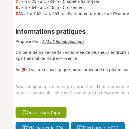
7
: km 6.25 - alt. 783 m - Chapelle Saint-Jean
8
: km 7.64 - alt. 626 m - Croisement
D/A
: km 8.62 - alt. 653 m - Parking en bordure de l'Avenu
Informations pratiques
Proposé Par :
A.M.I.S Rando Aubagne
On peut démarrer cette randonnée de plusieurs endroits di
Spa thermal de Haute-Provence
Au (
5
) il y a un espace pique-nique aménagé en pleine natu
Soyez toujours prudent et prévoyant lors d'une randonnée. 
tenus responsables en cas d'accident ou de désagrément q
Ouvrir dans l'app
Télécharger le GPX
Télécharger le PDF