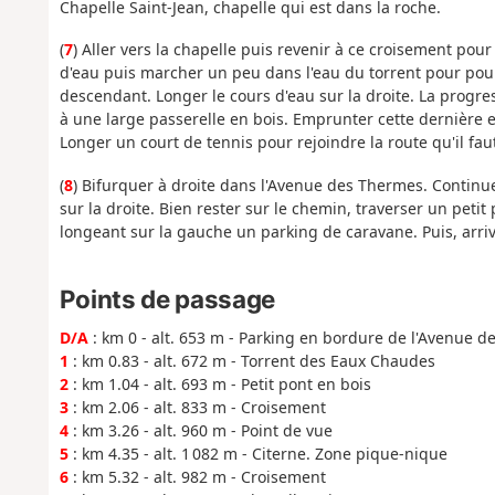
Chapelle Saint-Jean, chapelle qui est dans la roche.
(
7
) Aller vers la chapelle puis revenir à ce croisement pou
d'eau puis marcher un peu dans l'eau du torrent pour pours
descendant. Longer le cours d'eau sur la droite. La progress
à une large passerelle en bois. Emprunter cette dernière e
Longer un court de tennis pour rejoindre la route qu'il fau
(
8
) Bifurquer à droite dans l'Avenue des Thermes. Continuer e
sur la droite. Bien rester sur le chemin, traverser un petit 
longeant sur la gauche un parking de caravane. Puis, arriv
Points de passage
D/A
: km 0 - alt. 653 m - Parking en bordure de l'Avenue d
1
: km 0.83 - alt. 672 m - Torrent des Eaux Chaudes
2
: km 1.04 - alt. 693 m - Petit pont en bois
3
: km 2.06 - alt. 833 m - Croisement
4
: km 3.26 - alt. 960 m - Point de vue
5
: km 4.35 - alt. 1 082 m - Citerne. Zone pique-nique
6
: km 5.32 - alt. 982 m - Croisement