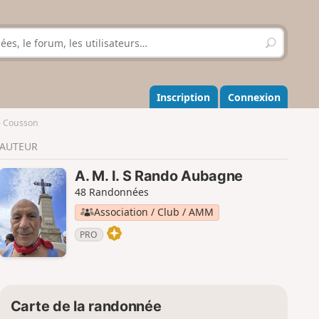
R
e
c
h
e
Inscription
Connexion
r
c
de Cousson
h
AUTEUR
e
r
A. M. I. S Rando Aubagne
48 Randonnées
Association / Club / AMM
PRO
Carte de la randonnée