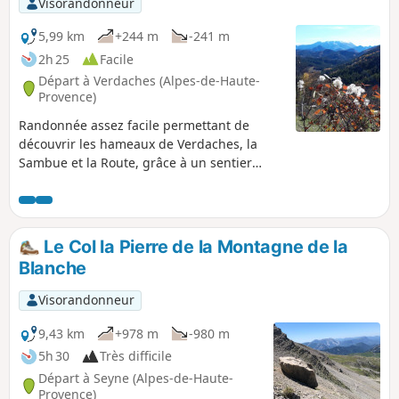
Visorandonneur
5,99 km
+244 m
-241 m
2h 25
Facile
Départ à Verdaches (Alpes-de-Haute-
Provence)
Randonnée assez facile permettant de
découvrir les hameaux de Verdaches, la
Sambue et la Route, grâce à un sentier
paisible. Vous y trouverez de jolis
panoramas sur le Blayeul, en suivant un joli
circuit varié entre fermes, pâturages et
forêt.
Le Col la Pierre de la Montagne de la
Blanche
Visorandonneur
9,43 km
+978 m
-980 m
5h 30
Très difficile
Départ à Seyne (Alpes-de-Haute-
Provence)