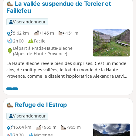
La vallée suspendue de Tercier et
p
Faillefeu
Visorandonneur
5,62 km
+145 m
-151 m
2h 00
Facile
Départ à Prads-Haute-Bléone
(Alpes-de-Haute-Provence)
La Haute Bléone révèle bien des surprises. C'est un monde
clos, de multiples vallées, le toit du monde de la Haute
Provence, comme le disaient l'exploratrice Alexandra David
Neel et l'écrivain Pierre Magnan. Voici une balade
tranquille, pour découvrir la vallée de Tercier, suspendue
au-dessus de falaises et d'une cascade, close entre deux
hautes chaînes de montagnes et le cirque de Vachières. Cet
Refuge de l'Estrop
itinéraire en parcourt le fond, jusqu'au site de l'ancienne
abbaye de Faillefeu, en suivant l'agréable torrent de l'Aune.
Visorandonneur
16,64 km
+965 m
-965 m
7h 30
Moyenne