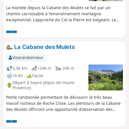
La montée depuis la Cabane des Mulets se fait par un
chemin carrossable à l'environnement montagne
exceptionnel. L'approche du Col la Pierre est exigeant. Le
retour s'effectue loin des sentiers classiques : d'abord une
descente en zone herbeuse entre deux pierriers, puis le
large alpage jusqu'à la Cabane des Mulets.
La Cabane des Mulets
Visorandonneur
3,36 km
+248 m
-248 m
1h 40
Facile
Départ à Seyne (Alpes-de-Haute-
Provence)
Petite randonnée permettant de découvrir le très beau
massif rocheux de Roche Close. Les alentours de la Cabane
des Mulets offriront une opportunité d'observation des
marmottes.