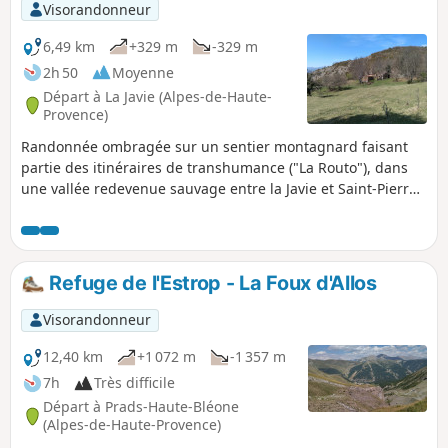
Visorandonneur
6,49 km
+329 m
-329 m
2h 50
Moyenne
Départ à La Javie (Alpes-de-Haute-
Provence)
Randonnée ombragée sur un sentier montagnard faisant
partie des itinéraires de transhumance ("La Routo"), dans
une vallée redevenue sauvage entre la Javie et Saint-Pierre
de Beaujeu. Traversée de milieux boisés variés à la
rencontre d’une nature fascinante (au printemps :
orchidées dont ophrys bourdon), visite d’un hameau,
aujourd’hui inhabité, avec un refuge spartiate mais toujours
Refuge de l'Estrop - La Foux d'Allos
ouvert.
Visorandonneur
12,40 km
+1 072 m
-1 357 m
7h
Très difficile
Départ à Prads-Haute-Bléone
(Alpes-de-Haute-Provence)