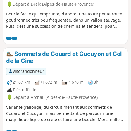
Départ à Draix (Alpes-de-Haute-Provence)
Boucle facile qui emprunte, d'abord, une toute petite route
goudronnée très peu fréquentée, dans un vallon sauvage.
Puis, c'est une succession de chemins et sentiers, pour
terminer par un petit tronçon sur une toute petite route.
Des points d'intérêt jalonnent ce parcours, avec une vue
grandiose sur des sommets.
Sommets de Couard et Cucuyon et Col
de la Cine
Visorandonneur
21,87 km
+1 672 m
-1 670 m
8h
Très difficile
Départ à Archail (Alpes-de-Haute-Provence)
Variante (rallonge) du circuit menant aux sommets de
Couard et Cucuyon, mais permettant de parcourir une
magnifique ligne de crête et faire une boucle. Merci mille
fois au randonneur croisé à la descente du sommet de