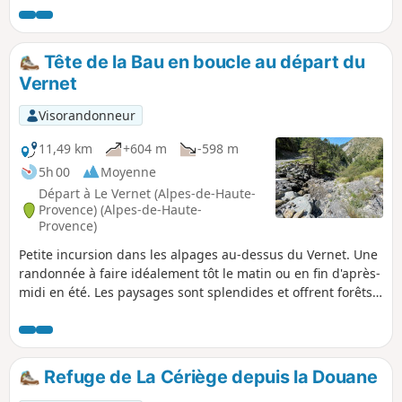
Tête de la Bau en boucle au départ du
Vernet
Visorandonneur
11,49 km
+604 m
-598 m
5h 00
Moyenne
Départ à Le Vernet (Alpes-de-Haute-
Provence) (Alpes-de-Haute-
Provence)
Petite incursion dans les alpages au-dessus du Vernet. Une
randonnée à faire idéalement tôt le matin ou en fin d'après-
midi en été. Les paysages sont splendides et offrent forêts,
rivières et alpages. Pas de difficultés particulières.
Attention, portion hors sentier, GPS utile.
Refuge de La Cériège depuis la Douane