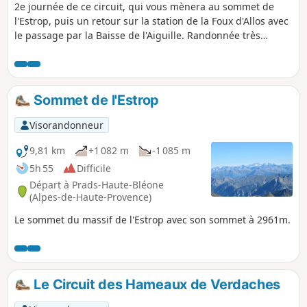
2e journée de ce circuit, qui vous mènera au sommet de
l'Estrop, puis un retour sur la station de la Foux d'Allos avec
le passage par la Baisse de l'Aiguille. Randonnée très
technique, avec des pierriers important et aériens. Le
panorama au sommet est fantastique sur l'ensemble de la
Chaîne du Champsaur, des Écrins, du Queyras, et le
Mercantour. Vous croiserez sans aucun doute chamois,
Sommet de l'Estrop
bouquetins et marmottes. Cette étape demande un pied
sûr.
Visorandonneur
9,81 km
+1 082 m
-1 085 m
5h 55
Difficile
Départ à Prads-Haute-Bléone
(Alpes-de-Haute-Provence)
Le sommet du massif de l'Estrop avec son sommet à 2961m.
Le Circuit des Hameaux de Verdaches