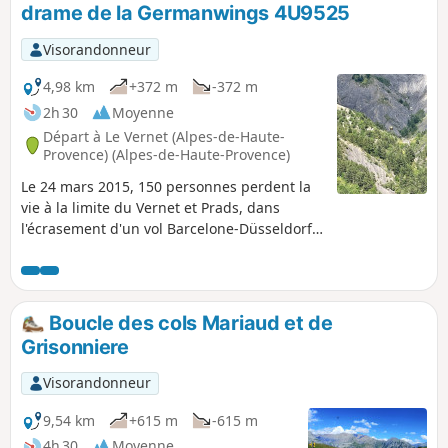
drame de la Germanwings 4U9525
Visorandonneur
4,98 km
+372 m
-372 m
2h 30
Moyenne
Départ à Le Vernet (Alpes-de-Haute-
Provence) (Alpes-de-Haute-Provence)
Le 24 mars 2015, 150 personnes perdent la
vie à la limite du Vernet et Prads, dans
l'écrasement d'un vol Barcelone-Düsseldorf.
Cette marche de mémoire ou de pèlerinage,
vous conduira à proximité du lieu de la
catastrophe, où vous pourrez vous recueillir
en contemplant le mémorial qui a été placé
Boucle des cols Mariaud et de
à l'endroit même de l'impact.
Grisonniere
Visorandonneur
9,54 km
+615 m
-615 m
4h 30
Moyenne