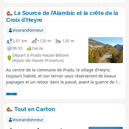
La Source de l'Alambic et la crête de la
Croix d'Heyre
Visorandonneur
2,01 km
+120 m
-120 m
0h 55
Facile
Départ à Prads-Haute-Bléone
(Alpes-de-Haute-Provence)
Au centre de la commune de Prads, le village d'Heyre,
toujours habité, et son terroir vous réserveront de beaux
paysages et un retour dans le passé, avant la guerre de 14,
quand la montagne était densément peuplée. Ici on
cultivait le blé, on distillait la lavande fine. Restent des
prairies pâturées à l'automne et au printemps et quelques
ruches, un village aux tuiles romanes restauré par ses
Tout en Carton
habitants actuels et une chapelle restaurée grâce à la
Fondation du Patrimoine.
Visorandonneur