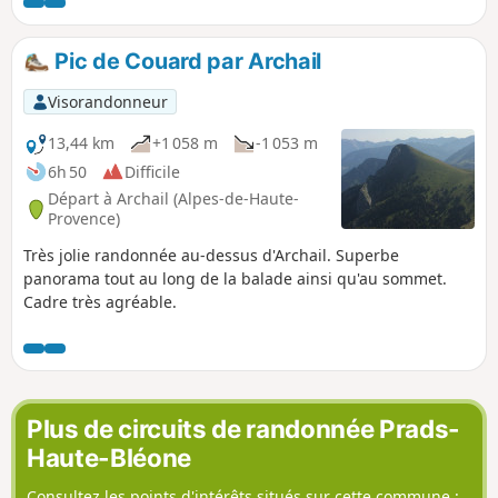
Couard qui m'a fait cette brillante suggestion.
Pic de Couard par Archail
Visorandonneur
13,44 km
+1 058 m
-1 053 m
6h 50
Difficile
Départ à Archail (Alpes-de-Haute-
Provence)
Très jolie randonnée au-dessus d'Archail. Superbe
panorama tout au long de la balade ainsi qu'au sommet.
Cadre très agréable.
Plus de circuits de randonnée Prads-
Haute-Bléone
Consultez les points d'intérêts situés sur cette commune :