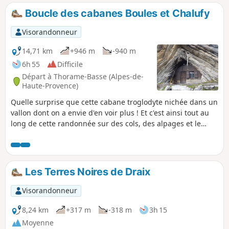
Boucle des cabanes Boules et Chalufy
Visorandonneur
14,71 km
+946 m
-940 m
6h 55
Difficile
Départ à Thorame-Basse (Alpes-de-
Haute-Provence)
Quelle surprise que cette cabane troglodyte nichée dans un
vallon dont on a envie d'en voir plus ! Et c'est ainsi tout au
long de cette randonnée sur des cols, des alpages et le
sympathique village de la Valette, typique de ces vallées
basses alpines.
Les Terres Noires de Draix
Visorandonneur
8,24 km
+317 m
-318 m
3h 15
Moyenne