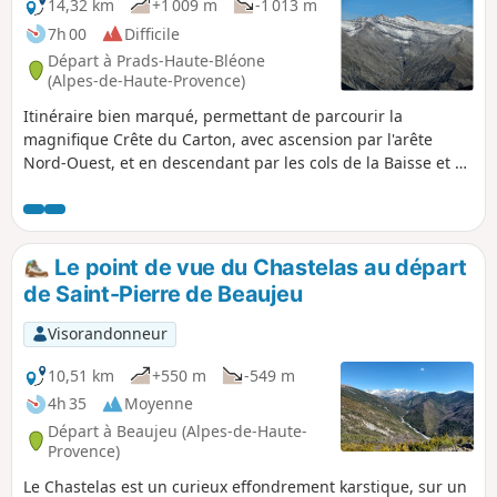
14,32 km
+1 009 m
-1 013 m
7h 00
Difficile
Départ à Prads-Haute-Bléone
(Alpes-de-Haute-Provence)
Itinéraire bien marqué, permettant de parcourir la
magnifique Crête du Carton, avec ascension par l'arête
Nord-Ouest, et en descendant par les cols de la Baisse et de
la Colle.
Le point de vue du Chastelas au départ
de Saint-Pierre de Beaujeu
Visorandonneur
10,51 km
+550 m
-549 m
4h 35
Moyenne
Départ à Beaujeu (Alpes-de-Haute-
Provence)
Le Chastelas est un curieux effondrement karstique, sur un