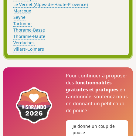
Le Vernet (Alpes-de-Haute-Provence)
Marcoux
Seyne
Tartonne
Thorame-Basse
Thorame-Haute
Verdaches
Villars-Colmars
Pour continuer à proposer
des
fonctionnalités
gratuites et pratiques
en
randonnée, soutenez-nous
en donnant un petit coup
de pouce !
Je donne un coup de
pouce