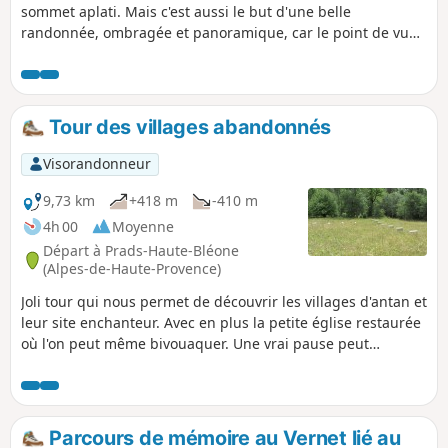
sommet aplati. Mais c'est aussi le but d'une belle
randonnée, ombragée et panoramique, car le point de vue
du sommet est magnifique. Retour par la vallée du Galèbre.
Tour des villages abandonnés
Visorandonneur
9,73 km
+418 m
-410 m
4h 00
Moyenne
Départ à Prads-Haute-Bléone
(Alpes-de-Haute-Provence)
Joli tour qui nous permet de découvrir les villages d'antan et
leur site enchanteur. Avec en plus la petite église restaurée
où l'on peut même bivouaquer. Une vrai pause peut
s'envisager!
Parcours de mémoire au Vernet lié au