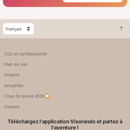
C
R
h
e
o
t
i
o
s
CGU et confidentialité
u
i
r
s
Plan du site
e
s
n
e
Emplois
h
z
Actualités
a
u
u
n
Coup de pouce 2026
t
p
a
Contact
y
s
Téléchargez l'application Visorando et partez à
l'aventure !