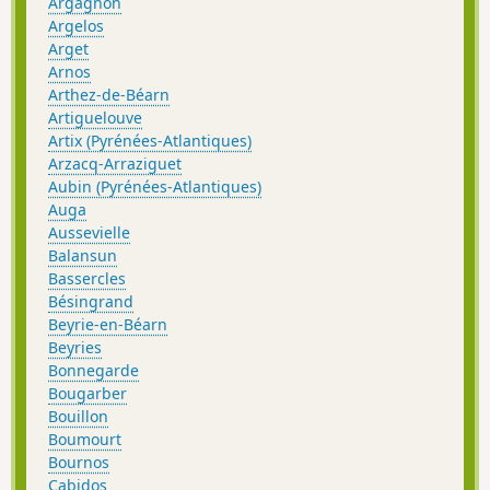
Argagnon
Argelos
Arget
Arnos
Arthez-de-Béarn
Artiguelouve
Artix (Pyrénées-Atlantiques)
Arzacq-Arraziguet
Aubin (Pyrénées-Atlantiques)
Auga
Aussevielle
Balansun
Bassercles
Bésingrand
Beyrie-en-Béarn
Beyries
Bonnegarde
Bougarber
Bouillon
Boumourt
Bournos
Cabidos