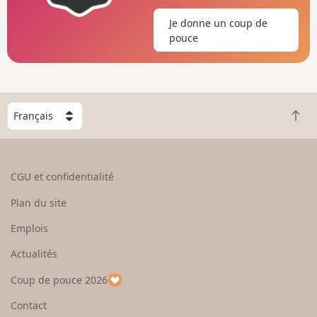
Je donne un coup de
pouce
C
R
h
e
o
t
i
o
s
CGU et confidentialité
u
i
r
s
Plan du site
e
s
n
e
Emplois
h
z
Actualités
a
u
u
n
Coup de pouce 2026
t
p
a
Contact
y