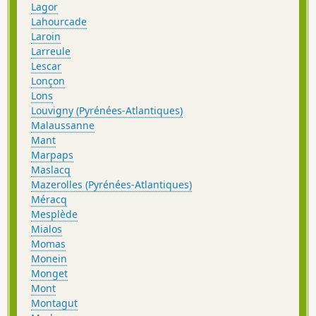
Lagor
Lahourcade
Laroin
Larreule
Lescar
Lonçon
Lons
Louvigny (Pyrénées-Atlantiques)
Malaussanne
Mant
Marpaps
Maslacq
Mazerolles (Pyrénées-Atlantiques)
Méracq
Mesplède
Mialos
Momas
Monein
Monget
Mont
Montagut