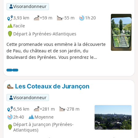
Visorandonneur
3,93 km
+59 m
-55 m
1h 20
Facile
Départ à Pyrénées-Atlantiques
Cette promenade vous emmène à la découverte
de Pau, du château et de son jardin, du
Boulevard des Pyrénées. Vous prendrez le
funiculaire, et passerez par le quartier
historique de la Monnaie au pied du château.
Ce parcours emprunte majoritairement des
chemins piétons agréables, et ne traverse la
Les Coteaux de Jurançon
route qu'à une seule reprise. Vous pourrez vous
garer, facilement et gratuitement, au niveau du
Visorandonneur
point de départ.
6,56 km
+281 m
-278 m
2h 40
Moyenne
Départ à Jurançon (Pyrénées-
Atlantiques)