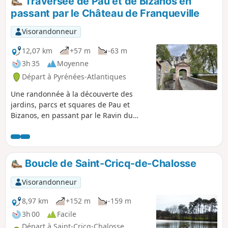
Traversée de Pau et de Bizanos en
passant par le Château de Franqueville
Visorandonneur
12,07 km
+57 m
-63 m
3h 35
Moyenne
Départ à Pyrénées-Atlantiques
Une randonnée à la découverte des
jardins, parcs et squares de Pau et
Bizanos, en passant par le Ravin du
Hédas, le Château de Pau, le Stade
d'Eaux Vives et les hauteurs du Château
de Franqueville ; le long du Gave de
Pau, les ruisseaux de l'Ousse, des
Boucle de Saint-Cricq-de-Chalosse
Bouries et l'Ariou Merdé ; avec des
perspectives magnifiques sur les
Visorandonneur
Côteaux de Jurançon, les Pyrénées,
depuis le Château de Pau jusqu'aux
8,97 km
+152 m
-159 m
hauteurs du Château de Franqueville.
3h 00
Facile
Départ à Saint-Cricq-Chalosse