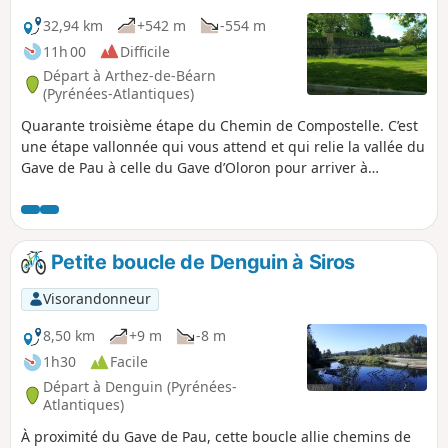
32,94 km
+542 m
-554 m
11h 00
Difficile
Départ à Arthez-de-Béarn
(Pyrénées-Atlantiques)
Quarante troisième étape du Chemin de Compostelle. C’est
une étape vallonnée qui vous attend et qui relie la vallée du
Gave de Pau à celle du Gave d’Oloron pour arriver à
Navarrenx, petit village du Béarn qui saura vous séduire
par ses terres arrosées par le Gave d'Oloron, et ses
affluents, le Saleys, le Laus, l'Arroder et le Lucq. Navarrenx
est labellisé "Plus beaux villages de France".
Petite boucle de Denguin à Siros
Visorandonneur
8,50 km
+9 m
-8 m
1h30
Facile
Départ à Denguin (Pyrénées-
Atlantiques)
À proximité du Gave de Pau, cette boucle allie chemins de