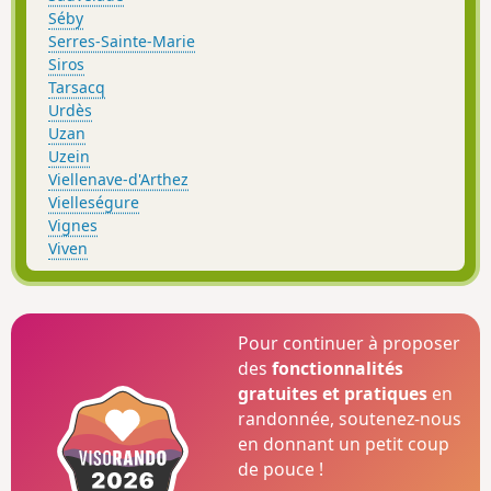
Séby
Serres-Sainte-Marie
Siros
Tarsacq
Urdès
Uzan
Uzein
Viellenave-d'Arthez
Vielleségure
Vignes
Viven
Pour continuer à proposer
des
fonctionnalités
gratuites et pratiques
en
randonnée, soutenez-nous
en donnant un petit coup
de pouce !