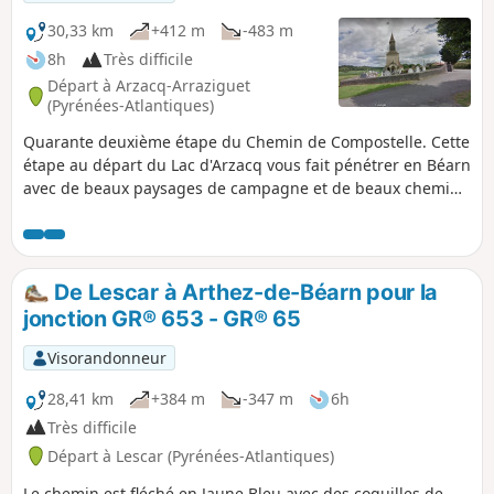
30,33 km
+412 m
-483 m
8h
Très difficile
Départ à Arzacq-Arraziguet
(Pyrénées-Atlantiques)
Quarante deuxième étape du Chemin de Compostelle. Cette
étape au départ du Lac d'Arzacq vous fait pénétrer en Béarn
avec de beaux paysages de campagne et de beaux chemins
en balcon entre la vallée du Luy et les gaves du Béarn.
De Lescar à Arthez-de-Béarn pour la
jonction GR® 653 - GR® 65
Visorandonneur
28,41 km
+384 m
-347 m
6h
Très difficile
Départ à Lescar (Pyrénées-Atlantiques)
Le chemin est fléché en Jaune Bleu avec des coquilles de