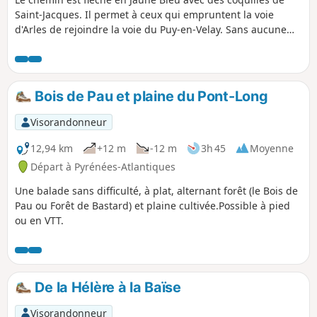
Saint-Jacques. Il permet à ceux qui empruntent la voie
d'Arles de rejoindre la voie du Puy-en-Velay. Sans aucune
difficulté particulière il reste une bonne étape (28,5 km)
entre les deux villes étapes.
Bois de Pau et plaine du Pont-Long
Visorandonneur
12,94 km
+12 m
-12 m
3h 45
Moyenne
Départ à Pyrénées-Atlantiques
Une balade sans difficulté, à plat, alternant forêt (le Bois de
Pau ou Forêt de Bastard) et plaine cultivée.Possible à pied
ou en VTT.
De la Hélère à la Baïse
Visorandonneur