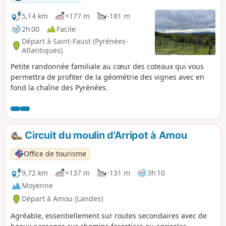
5,14 km
+177 m
-181 m
2h 00
Facile
Départ à Saint-Faust (Pyrénées-
Atlantiques)
Petite randonnée familiale au cœur des coteaux qui vous
permettra de profiter de la géométrie des vignes avec en
fond la chaîne des Pyrénées.
Circuit du moulin d'Arripot à Amou
Office de tourisme
9,72 km
+137 m
-131 m
3h 10
Moyenne
Départ à Amou (Landes)
Agréable, essentiellement sur routes secondaires avec de