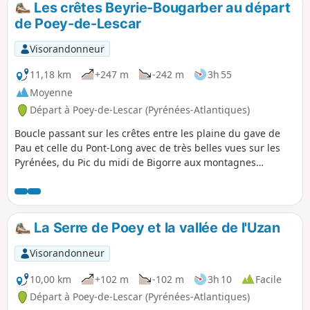
en Miey de Béarn". Les panneaux et le balisage (trait Jaune)
Les crêtes Beyrie-Bougarber au départ
sont en place durant une bonne moitié du parcours mais
de Poey-de-Lescar
ensuite c'est plus aléatoire.
Visorandonneur
11,18 km
+247 m
-242 m
3h 55
Moyenne
Départ à Poey-de-Lescar (Pyrénées-Atlantiques)
Boucle passant sur les crêtes entre les plaine du gave de
Pau et celle du Pont-Long avec de très belles vues sur les
Pyrénées, du Pic du midi de Bigorre aux montagnes
basques et sur la plaine du Pont-Long de Momas à Serres-
Castet.
La Serre de Poey et la vallée de l'Uzan
Visorandonneur
10,00 km
+102 m
-102 m
3h 10
Facile
Départ à Poey-de-Lescar (Pyrénées-Atlantiques)