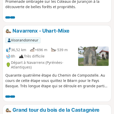
Promenade ombragée sur les Coteaux de Jurançon à la
découverte de belles forêts et propriétés.
Navarrenx - Uhart-Mixe
Visorandonneur
36,52 km
+696 m
-539 m
8h
Très difficile
Départ à Navarrenx (Pyrénées-
Atlantiques)
Quarante quatrième étape du Chemin de Compostelle. Au
cours de cette étape vous quittez le Béarn pour le Pays
Basque. Très longue étape qui se déroule en grande partie
sur des routes départementales et des chemins à travers
bois. Compte tenu que vous ne traversez pas de gros
village, il est donc préférable de prévoir le ravitaillement au
départ.
Grand tour du bois de la Castagnère