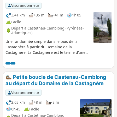
Visorandonneur
3,41 km
+35 m
-41 m
1h 05
Facile
Départ à Castetnau-Camblong (Pyrénées-
Atlantiques)
Une randonnée simple dans le bois de la
Castagnère à partir du Domaine de la
Castagnère. La Castagnère est le terme d’une
poêle à marrons, à châtaignes. Vous en
conclurez que ce bois est essentiellement
composé de marronniers, de châtaigners, mais
pas que…
Petite boucle de Castenau-Camblong
au départ du Domaine de la Castagnère
Visorandonneur
2,63 km
+8 m
-8 m
0h 45
Facile
Départ à Castetnau-Camblong