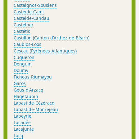
Castaignos-Souslens
Casteide-Cami
Casteide-Candau
Castelner
Castétis
Castillon (Canton d'Arthez-de-Béarn)
Caubios-Loos
Cescau (Pyrénées-Atlantiques)
Cuqueron
Denguin
Doumy
Fichous-Riumayou
Garos
Géus-d'Arzacq
Hagetaubin
Labastide-Cézéracq
Labastide-Monréjeau
Labeyrie
Lacadée
Lacajunte
Lacq