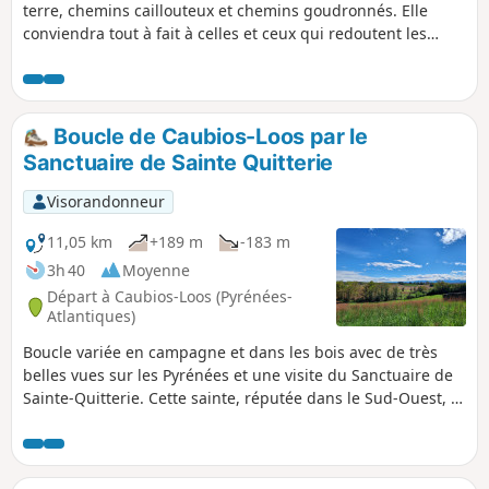
terre, chemins caillouteux et chemins goudronnés. Elle
conviendra tout à fait à celles et ceux qui redoutent les
côtes.
Boucle de Caubios-Loos par le
Sanctuaire de Sainte Quitterie
Visorandonneur
11,05 km
+189 m
-183 m
3h 40
Moyenne
Départ à Caubios-Loos (Pyrénées-
Atlantiques)
Boucle variée en campagne et dans les bois avec de très
belles vues sur les Pyrénées et une visite du Sanctuaire de
Sainte-Quitterie. Cette sainte, réputée dans le Sud-Ouest, a
donné son nom à de nombreuses sources et fontaines
réputées miraculeuses. Cette boucle suit essentiellement le
parcours n°9 du vieux livret "32 promenades et randonnées