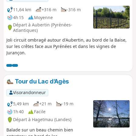
11,64 km
+316 m
-316 m
4h 15
Moyenne
Départ à Aubertin (Pyrénées-
Atlantiques)
Joli circuit ombragé autour d'Aubertin, au bord de la Baïse,
sur les crêtes face aux Pyrénées et dans les vignes de
Jurançon.
Tour du Lac d'Agès
Visorandonneur
5,49 km
+21 m
-19 m
1h 40
Facile
Départ à Hagetmau (Landes)
Balade sur un beau chemin bien