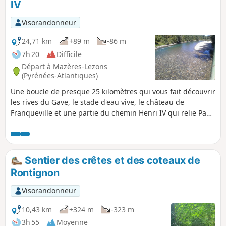
IV
Visorandonneur
24,71 km
+89 m
-86 m
7h 20
Difficile
Départ à Mazères-Lezons
(Pyrénées-Atlantiques)
Une boucle de presque 25 kilomètres qui vous fait découvrir
les rives du Gave, le stade d'eau vive, le château de
Franqueville et une partie du chemin Henri IV qui relie Pau
à Lourdes. Vous rentrerez ensuite par Assat et la rive
gauche du gave jusqu'à votre point de départ.
Sentier des crêtes et des coteaux de
Rontignon
Visorandonneur
10,43 km
+324 m
-323 m
3h 55
Moyenne