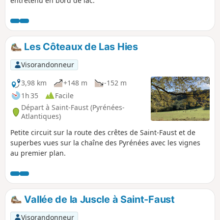
entretenu en bord de lac.
Les Côteaux de Las Hies
Visorandonneur
3,98 km
+148 m
-152 m
1h 35
Facile
Départ à Saint-Faust (Pyrénées-
Atlantiques)
Petite circuit sur la route des crêtes de Saint-Faust et de
superbes vues sur la chaîne des Pyrénées avec les vignes
au premier plan.
Vallée de la Juscle à Saint-Faust
Visorandonneur