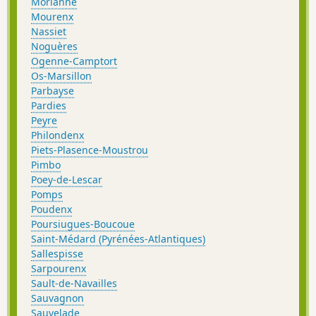
Morlanne
Mourenx
Nassiet
Noguères
Ogenne-Camptort
Os-Marsillon
Parbayse
Pardies
Peyre
Philondenx
Piets-Plasence-Moustrou
Pimbo
Poey-de-Lescar
Pomps
Poudenx
Poursiugues-Boucoue
Saint-Médard (Pyrénées-Atlantiques)
Sallespisse
Sarpourenx
Sault-de-Navailles
Sauvagnon
Sauvelade