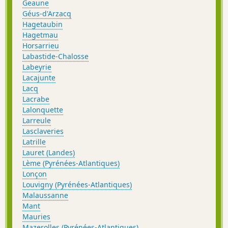
Geaune
Géus-d'Arzacq
Hagetaubin
Hagetmau
Horsarrieu
Labastide-Chalosse
Labeyrie
Lacajunte
Lacq
Lacrabe
Lalonquette
Larreule
Lasclaveries
Latrille
Lauret (Landes)
Lème (Pyrénées-Atlantiques)
Lonçon
Louvigny (Pyrénées-Atlantiques)
Malaussanne
Mant
Mauries
Mazerolles (Pyrénées-Atlantiques)