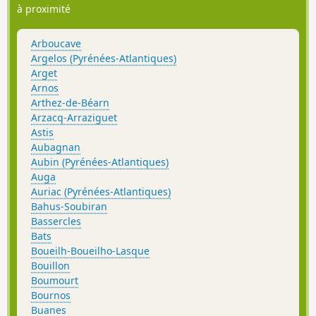
à proximité
Arboucave
Argelos (Pyrénées-Atlantiques)
Arget
Arnos
Arthez-de-Béarn
Arzacq-Arraziguet
Astis
Aubagnan
Aubin (Pyrénées-Atlantiques)
Auga
Auriac (Pyrénées-Atlantiques)
Bahus-Soubiran
Bassercles
Bats
Boueilh-Boueilho-Lasque
Bouillon
Boumourt
Bournos
Buanes