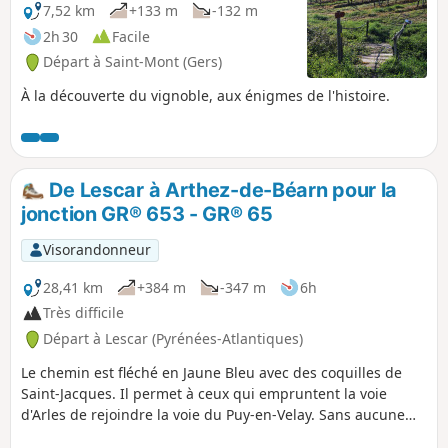
7,52 km
+133 m
-132 m
2h 30
Facile
Départ à Saint-Mont (Gers)
À la découverte du vignoble, aux énigmes de l'histoire.
De Lescar à Arthez-de-Béarn pour la
jonction GR® 653 - GR® 65
Visorandonneur
28,41 km
+384 m
-347 m
6h
Très difficile
Départ à Lescar (Pyrénées-Atlantiques)
Le chemin est fléché en Jaune Bleu avec des coquilles de
Saint-Jacques. Il permet à ceux qui empruntent la voie
d'Arles de rejoindre la voie du Puy-en-Velay. Sans aucune
difficulté particulière il reste une bonne étape (28,5 km)