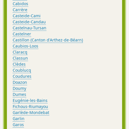
Cabidos
Carrère
Casteide-Cami
Casteide-Candau
Castelnau-Tursan
Castelner
Castillon (Canton d'Arthez-de-Béarn)
Caubios-Loos
Claracq
Classun
Clèdes
Coublucq
Coudures
Doazon
Doumy
Dumes
Eugénie-les-Bains
Fichous-Riumayou
Garlède-Mondebat
Garlin
Garos