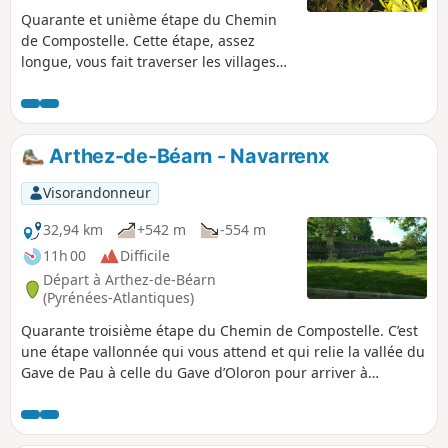
Quarante et unième étape du Chemin
de Compostelle. Cette étape, assez
longue, vous fait traverser les villages
de Sensacq puis Pimbo avant d'entrer
dans les Pyrénées-Atlantiques. Ce
département reçoit tous les chemins
vers Compostelle. Vous allez profiter des
Arthez-de-Béarn - Navarrenx
paysages des Landes et en fonction de
la visibilité, vous aurez de très belles
Visorandonneur
vues sur le Tursan et les Pyrénées.
32,94 km
+542 m
-554 m
11h 00
Difficile
Départ à Arthez-de-Béarn
(Pyrénées-Atlantiques)
Quarante troisième étape du Chemin de Compostelle. C’est
une étape vallonnée qui vous attend et qui relie la vallée du
Gave de Pau à celle du Gave d’Oloron pour arriver à
Navarrenx, petit village du Béarn qui saura vous séduire
par ses terres arrosées par le Gave d'Oloron, et ses
affluents, le Saleys, le Laus, l'Arroder et le Lucq. Navarrenx