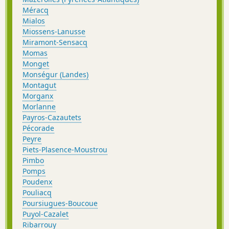
Méracq
Mialos
Miossens-Lanusse
Miramont-Sensacq
Momas
Monget
Monségur (Landes)
Montagut
Morganx
Morlanne
Payros-Cazautets
Pécorade
Peyre
Piets-Plasence-Moustrou
Pimbo
Pomps
Poudenx
Pouliacq
Poursiugues-Boucoue
Puyol-Cazalet
Ribarrouy