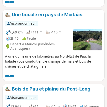
entre les deux villes étapes.
Une boucle en pays de Morlaàs
Visorandonneur
6,69 km
+111 m
-110 m
2h 15
Facile
Départ à Maucor (Pyrénées-
Atlantiques)
À une quinzaine de kilomètres au Nord-Est de Pau, la
balade vous conduit entre champs de maïs et bois de
chênes et de châtaigniers.
Bois de Pau et plaine du Pont-Long
Visorandonneur
12,94 km
+12 m
-12 m
3h 45
Moyenne