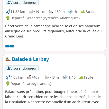
Visorandonneur
11,82 km
+191 m
-189 m
1h
Facile
Départ à Gerderest (Pyrénées-Atlantiques)
Découverte de la campagne béarnaise et de ses hameaux,
ainsi que de ses produits régionaux, autour de la vallée du
Grand Lées.
Balade à Larbey
Visorandonneur
4,05 km
+46 m
-43 m
1h 15
Facile
Départ à Larbey (Landes)
Balade sans prétention, pour bouger 1 heure. Idéal pour
laisser courir son chien entre les champs de maïs, hors de
la circulation. Rencontre éventuelle d'un agriculteur avec
lequel échanger quelques mots !