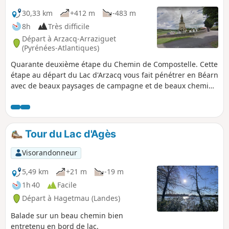
30,33 km
+412 m
-483 m
8h
Très difficile
Départ à Arzacq-Arraziguet
(Pyrénées-Atlantiques)
Quarante deuxième étape du Chemin de Compostelle. Cette
étape au départ du Lac d'Arzacq vous fait pénétrer en Béarn
avec de beaux paysages de campagne et de beaux chemins
en balcon entre la vallée du Luy et les gaves du Béarn.
Tour du Lac d'Agès
Visorandonneur
5,49 km
+21 m
-19 m
1h 40
Facile
Départ à Hagetmau (Landes)
Balade sur un beau chemin bien
entretenu en bord de lac.