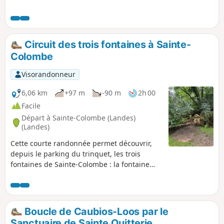
Circuit des trois fontaines à Sainte-
Colombe
Visorandonneur
6,06 km
+97 m
-90 m
2h 00
Facile
Départ à Sainte-Colombe (Landes)
(Landes)
Cette courte randonnée permet découvrir,
depuis le parking du trinquet, les trois
fontaines de Sainte-Colombe : la fontaine
des Huguenots, puis du Téoulé et enfin celle
de la Hounrède. Attention : circuit fermé du
1er octobre au 30 novembre (chasse).
Boucle de Caubios-Loos par le
Sanctuaire de Sainte Quitterie