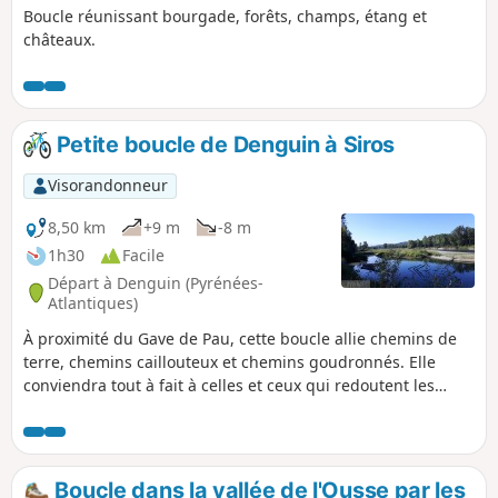
Boucle réunissant bourgade, forêts, champs, étang et
châteaux.
Petite boucle de Denguin à Siros
Visorandonneur
8,50 km
+9 m
-8 m
1h30
Facile
Départ à Denguin (Pyrénées-
Atlantiques)
À proximité du Gave de Pau, cette boucle allie chemins de
terre, chemins caillouteux et chemins goudronnés. Elle
conviendra tout à fait à celles et ceux qui redoutent les
côtes.
Boucle dans la vallée de l'Ousse par les