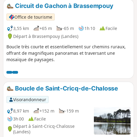
est labellisé "Plus beaux villages de France".
Circuit de Gachon à Brassempouy
Office de tourisme
3,55 km
+65 m
-65 m
1h 10
Facile
Départ à Brassempouy (Landes)
Boucle très courte et essentiellement sur chemins ruraux,
offrant de magnifiques panoramas et traversant une
mosaïque de paysages.
Boucle de Saint-Cricq-de-Chalosse
Visorandonneur
8,97 km
+152 m
-159 m
3h 00
Facile
Départ à Saint-Cricq-Chalosse
(Landes)