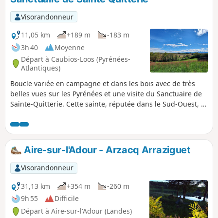
Visorandonneur
11,05 km
+189 m
-183 m
3h 40
Moyenne
Départ à Caubios-Loos (Pyrénées-
Atlantiques)
Boucle variée en campagne et dans les bois avec de très
belles vues sur les Pyrénées et une visite du Sanctuaire de
Sainte-Quitterie. Cette sainte, réputée dans le Sud-Ouest, a
donné son nom à de nombreuses sources et fontaines
réputées miraculeuses. Cette boucle suit essentiellement le
parcours n°9 du vieux livret "32 promenades et randonnées
en Miey de Béarn". Les panneaux et le balisage (trait Jaune)
Aire-sur-l'Adour - Arzacq Arraziguet
sont en place durant une bonne moitié du parcours mais
ensuite c'est plus aléatoire.
Visorandonneur
31,13 km
+354 m
-260 m
9h 55
Difficile
Départ à Aire-sur-l'Adour (Landes)