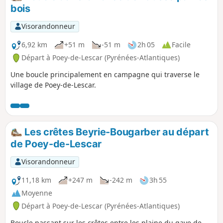
bois
Visorandonneur
6,92 km
+51 m
-51 m
2h 05
Facile
Départ à Poey-de-Lescar (Pyrénées-Atlantiques)
Une boucle principalement en campagne qui traverse le
village de Poey-de-Lescar.
Les crêtes Beyrie-Bougarber au départ
de Poey-de-Lescar
Visorandonneur
11,18 km
+247 m
-242 m
3h 55
Moyenne
Départ à Poey-de-Lescar (Pyrénées-Atlantiques)
Boucle passant sur les crêtes entre les plaine du gave de