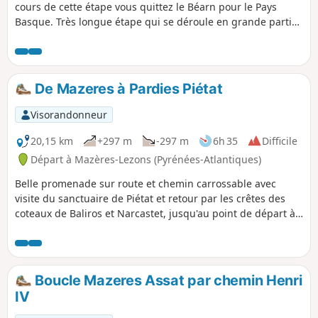
cours de cette étape vous quittez le Béarn pour le Pays
Basque. Très longue étape qui se déroule en grande partie
sur des routes départementales et des chemins à travers
bois. Compte tenu que vous ne traversez pas de gros
village, il est donc préférable de prévoir le ravitaillement au
départ.
De Mazeres à Pardies Piétat
Visorandonneur
20,15 km
+297 m
-297 m
6h 35
Difficile
Départ à Mazères-Lezons (Pyrénées-Atlantiques)
Belle promenade sur route et chemin carrossable avec
visite du sanctuaire de Piétat et retour par les crêtes des
coteaux de Baliros et Narcastet, jusqu'au point de départ à
Mazères.
Boucle Mazeres Assat par chemin Henri
IV