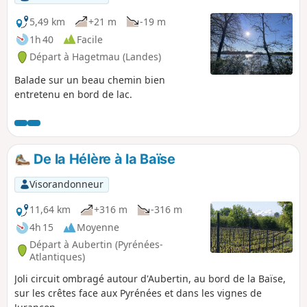
5,49 km
+21 m
-19 m
1h 40
Facile
Départ à Hagetmau (Landes)
Balade sur un beau chemin bien
entretenu en bord de lac.
De la Hélère à la Baïse
Visorandonneur
11,64 km
+316 m
-316 m
4h 15
Moyenne
Départ à Aubertin (Pyrénées-
Atlantiques)
Joli circuit ombragé autour d'Aubertin, au bord de la Baïse,
sur les crêtes face aux Pyrénées et dans les vignes de