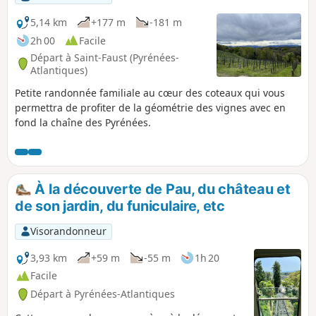
5,14 km
+177 m
-181 m
2h 00
Facile
Départ à Saint-Faust (Pyrénées-
Atlantiques)
Petite randonnée familiale au cœur des coteaux qui vous
permettra de profiter de la géométrie des vignes avec en
fond la chaîne des Pyrénées.
À la découverte de Pau, du château et
de son jardin, du funiculaire, etc
Visorandonneur
3,93 km
+59 m
-55 m
1h 20
Facile
Départ à Pyrénées-Atlantiques