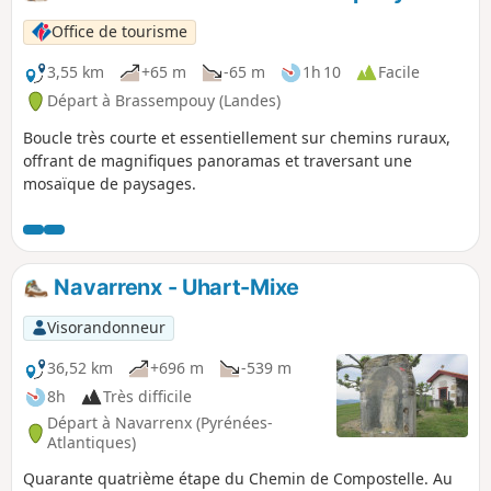
Bouries et l'Ariou Merdé ; avec des
perspectives magnifiques sur les
Office de tourisme
Côteaux de Jurançon, les Pyrénées,
depuis le Château de Pau jusqu'aux
3,55 km
+65 m
-65 m
1h 10
Facile
hauteurs du Château de Franqueville.
Départ à Brassempouy (Landes)
Boucle très courte et essentiellement sur chemins ruraux,
offrant de magnifiques panoramas et traversant une
mosaïque de paysages.
Navarrenx - Uhart-Mixe
Visorandonneur
36,52 km
+696 m
-539 m
8h
Très difficile
Départ à Navarrenx (Pyrénées-
Atlantiques)
Quarante quatrième étape du Chemin de Compostelle. Au