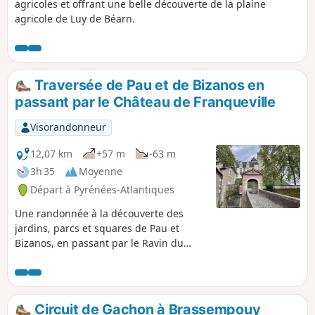
agricoles et offrant une belle découverte de la plaine
agricole de Luy de Béarn.
Traversée de Pau et de Bizanos en
passant par le Château de Franqueville
Visorandonneur
12,07 km
+57 m
-63 m
3h 35
Moyenne
Départ à Pyrénées-Atlantiques
Une randonnée à la découverte des
jardins, parcs et squares de Pau et
Bizanos, en passant par le Ravin du
Hédas, le Château de Pau, le Stade
d'Eaux Vives et les hauteurs du Château
de Franqueville ; le long du Gave de
Pau, les ruisseaux de l'Ousse, des
Circuit de Gachon à Brassempouy