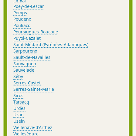
Poey-de-Lescar
Pomps
Poudenx
Pouliacq
Poursiugues-Boucoue
Puyol-Cazalet
Saint-Médard (Pyrénées-Atlantiques)
Sarpourenx
Sault-de-Navailles
Sauvagnon
Sauvelade
Séby
Serres-Castet
Serres-Sainte-Marie
Siros
Tarsacq
Urdès
Uzan
Uzein
Viellenave-d'Arthez
Vielleségure