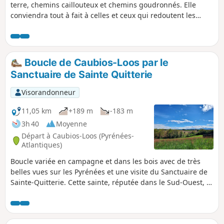
terre, chemins caillouteux et chemins goudronnés. Elle
conviendra tout à fait à celles et ceux qui redoutent les
côtes.
Boucle de Caubios-Loos par le
Sanctuaire de Sainte Quitterie
Visorandonneur
11,05 km
+189 m
-183 m
3h 40
Moyenne
Départ à Caubios-Loos (Pyrénées-
Atlantiques)
Boucle variée en campagne et dans les bois avec de très
belles vues sur les Pyrénées et une visite du Sanctuaire de
Sainte-Quitterie. Cette sainte, réputée dans le Sud-Ouest, a
donné son nom à de nombreuses sources et fontaines
réputées miraculeuses. Cette boucle suit essentiellement le
parcours n°9 du vieux livret "32 promenades et randonnées