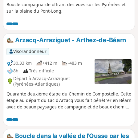
Boucle campagnarde offrant des vues sur les Pyrénées et
sur la plaine du Pont-Long.
Arzacq-Arraziguet - Arthez-de-Béarn
Visorandonneur
30,33 km
+412 m
-483 m
8h
Très difficile
Départ à Arzacq-Arraziguet
(Pyrénées-Atlantiques)
Quarante deuxième étape du Chemin de Compostelle. Cette
étape au départ du Lac d'Arzacq vous fait pénétrer en Béarn
avec de beaux paysages de campagne et de beaux chemins
en balcon entre la vallée du Luy et les gaves du Béarn.
Boucle dans la vallée de l'Ousse par les