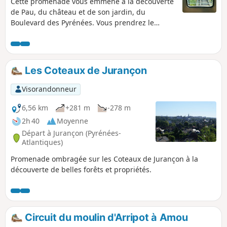
Cette promenade vous emmène à la découverte
de Pau, du château et de son jardin, du
Boulevard des Pyrénées. Vous prendrez le
funiculaire, et passerez par le quartier
historique de la Monnaie au pied du château.
Ce parcours emprunte majoritairement des
chemins piétons agréables, et ne traverse la
Les Coteaux de Jurançon
route qu'à une seule reprise. Vous pourrez vous
garer, facilement et gratuitement, au niveau du
Visorandonneur
point de départ.
6,56 km
+281 m
-278 m
2h 40
Moyenne
Départ à Jurançon (Pyrénées-
Atlantiques)
Promenade ombragée sur les Coteaux de Jurançon à la
découverte de belles forêts et propriétés.
Circuit du moulin d'Arripot à Amou