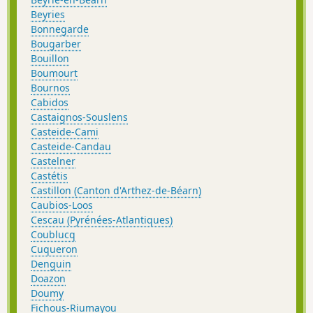
Beyries
Bonnegarde
Bougarber
Bouillon
Boumourt
Bournos
Cabidos
Castaignos-Souslens
Casteide-Cami
Casteide-Candau
Castelner
Castétis
Castillon (Canton d'Arthez-de-Béarn)
Caubios-Loos
Cescau (Pyrénées-Atlantiques)
Coublucq
Cuqueron
Denguin
Doazon
Doumy
Fichous-Riumayou