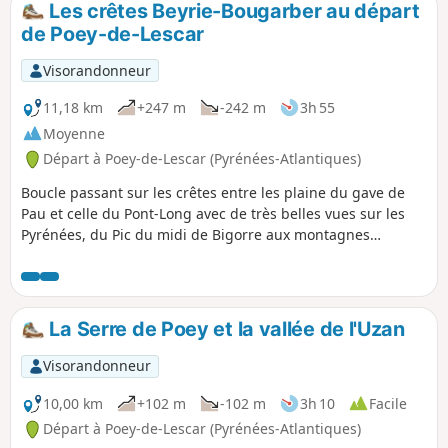
en Miey de Béarn". Les panneaux et le balisage (trait Jaune)
Les crêtes Beyrie-Bougarber au départ
sont en place durant une bonne moitié du parcours mais
de Poey-de-Lescar
ensuite c'est plus aléatoire.
Visorandonneur
11,18 km
+247 m
-242 m
3h 55
Moyenne
Départ à Poey-de-Lescar (Pyrénées-Atlantiques)
Boucle passant sur les crêtes entre les plaine du gave de
Pau et celle du Pont-Long avec de très belles vues sur les
Pyrénées, du Pic du midi de Bigorre aux montagnes
basques et sur la plaine du Pont-Long de Momas à Serres-
Castet.
La Serre de Poey et la vallée de l'Uzan
Visorandonneur
10,00 km
+102 m
-102 m
3h 10
Facile
Départ à Poey-de-Lescar (Pyrénées-Atlantiques)