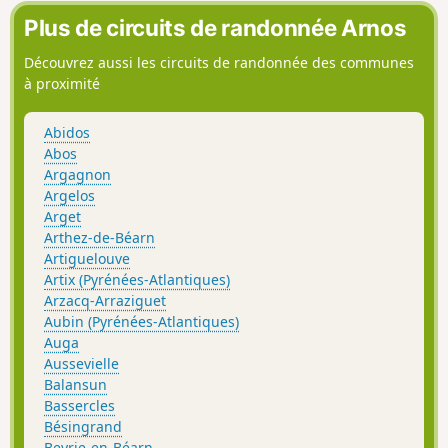
Plus de circuits de randonnée Arnos
Découvrez aussi les circuits de randonnée des communes
à proximité
Abidos
Abos
Argagnon
Argelos
Arget
Arthez-de-Béarn
Artiguelouve
Artix (Pyrénées-Atlantiques)
Arzacq-Arraziguet
Aubin (Pyrénées-Atlantiques)
Auga
Aussevielle
Balansun
Bassercles
Bésingrand
Beyrie-en-Béarn