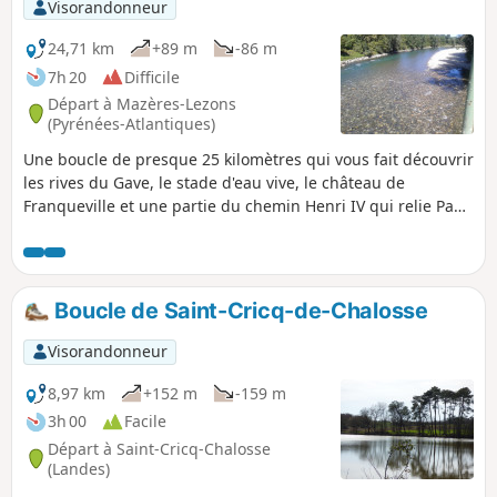
Visorandonneur
24,71 km
+89 m
-86 m
7h 20
Difficile
Départ à Mazères-Lezons
(Pyrénées-Atlantiques)
Une boucle de presque 25 kilomètres qui vous fait découvrir
les rives du Gave, le stade d'eau vive, le château de
Franqueville et une partie du chemin Henri IV qui relie Pau
à Lourdes. Vous rentrerez ensuite par Assat et la rive
gauche du gave jusqu'à votre point de départ.
Boucle de Saint-Cricq-de-Chalosse
Visorandonneur
8,97 km
+152 m
-159 m
3h 00
Facile
Départ à Saint-Cricq-Chalosse
(Landes)