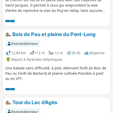
Saint-Jacques. Il permet à ceux qui empruntent la voie
d'Arles de rejoindre la voie du Puy-en-Velay. Sans aucune
difficulté particulière il reste une bonne étape (28,5 km)
entre les deux villes étapes.
Bois de Pau et plaine du Pont-Long
Visorandonneur
12,94 km
+12 m
-12 m
3h 45
Moyenne
Départ à Pyrénées-Atlantiques
Une balade sans difficulté, à plat, alternant forêt (le Bois de
Pau ou Forêt de Bastard) et plaine cultivée.Possible à pied
ou en VTT.
Tour du Lac d'Agès
Visorandonneur