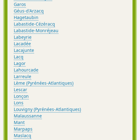
Garos
Géus-d'Arzacq
Hagetaubin
Labastide-Cézéracq
Labastide-Monréjeau
Labeyrie
Lacadée
Lacajunte
Lacq
Lagor
Lahourcade
Larreule
Lème (Pyrénées-Atlantiques)
Lescar
Lonçon
Lons
Louvigny (Pyrénées-Atlantiques)
Malaussanne
Mant
Marpaps
Maslacq