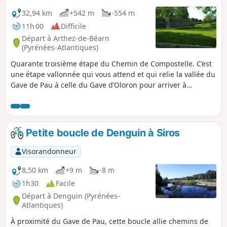
32,94 km
+542 m
-554 m
11h 00
Difficile
Départ à Arthez-de-Béarn
(Pyrénées-Atlantiques)
Quarante troisième étape du Chemin de Compostelle. C’est
une étape vallonnée qui vous attend et qui relie la vallée du
Gave de Pau à celle du Gave d’Oloron pour arriver à
Navarrenx, petit village du Béarn qui saura vous séduire
par ses terres arrosées par le Gave d'Oloron, et ses
affluents, le Saleys, le Laus, l'Arroder et le Lucq. Navarrenx
est labellisé "Plus beaux villages de France".
Petite boucle de Denguin à Siros
Visorandonneur
8,50 km
+9 m
-8 m
1h30
Facile
Départ à Denguin (Pyrénées-
Atlantiques)
À proximité du Gave de Pau, cette boucle allie chemins de