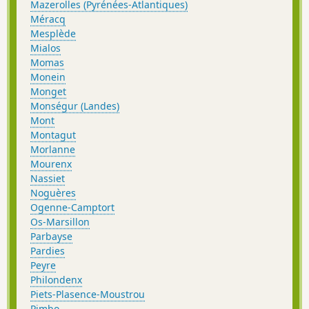
Mazerolles (Pyrénées-Atlantiques)
Méracq
Mesplède
Mialos
Momas
Monein
Monget
Monségur (Landes)
Mont
Montagut
Morlanne
Mourenx
Nassiet
Noguères
Ogenne-Camptort
Os-Marsillon
Parbayse
Pardies
Peyre
Philondenx
Piets-Plasence-Moustrou
Pimbo