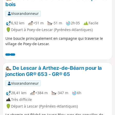
bois
Visorandonneur
6,92 km
+51 m
-51 m
2h 05
Facile
Départ à Poey-de-Lescar (Pyrénées-Atlantiques)
Une boucle principalement en campagne qui traverse le
village de Poey-de-Lescar.
De Lescar à Arthez-de-Béarn pour la
jonction GR® 653 - GR® 65
Visorandonneur
28,41 km
+384 m
-347 m
6h
Très difficile
Départ à Lescar (Pyrénées-Atlantiques)
Le chemin est fléché en Jaune Bleu avec des coquilles de