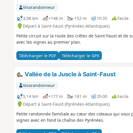
Visorandonneur
3,98 km
+148 m
-152 m
1h 35
Facile
Départ à Saint-Faust (Pyrénées-Atlantiques)
Petite circuit sur la route des crêtes de Saint-Faust et de
avec les vignes au premier plan.
Télécharger le PDF
Télécharger le GPX
Vallée de la Juscle à Saint-Faust
Visorandonneur
5,14 km
+177 m
-181 m
2h 00
Facile
Départ à Saint-Faust (Pyrénées-Atlantiques)
Petite randonnée familiale au cœur des coteaux qui vous p
vignes avec en fond la chaîne des Pyrénées.