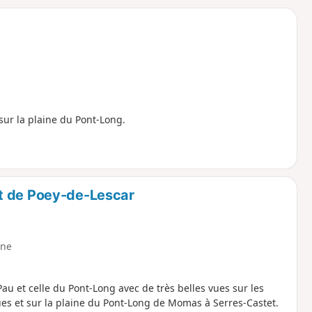
o
a
i
m
p
sur la plaine du Pont-Long.
t de Poey-de-Lescar
ne
au et celle du Pont-Long avec de très belles vues sur les
s et sur la plaine du Pont-Long de Momas à Serres-Castet.