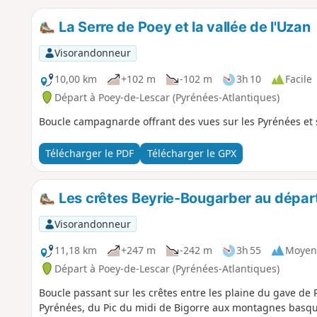
La Serre de Poey et la vallée de l'Uzan
Visorandonneur
10,00 km
+102 m
-102 m
3h 10
Facile
Départ à Poey-de-Lescar (Pyrénées-Atlantiques)
Boucle campagnarde offrant des vues sur les Pyrénées et 
Télécharger le PDF
Télécharger le GPX
Les crêtes Beyrie-Bougarber au dépar
Visorandonneur
11,18 km
+247 m
-242 m
3h 55
Moyen
Départ à Poey-de-Lescar (Pyrénées-Atlantiques)
Boucle passant sur les crêtes entre les plaine du gave de P
Pyrénées, du Pic du midi de Bigorre aux montagnes basque