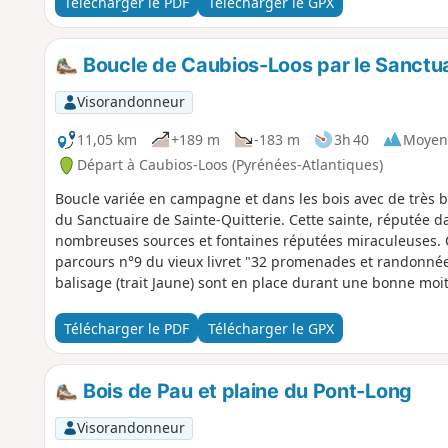
Télécharger le PDF
Télécharger le GPX
Boucle de Caubios-Loos par le Sanctuai
Visorandonneur
11,05 km
+189 m
-183 m
3h 40
Moyen
Départ à Caubios-Loos (Pyrénées-Atlantiques)
Boucle variée en campagne et dans les bois avec de très be
du Sanctuaire de Sainte-Quitterie. Cette sainte, réputée 
nombreuses sources et fontaines réputées miraculeuses. C
parcours n°9 du vieux livret "32 promenades et randonnée
balisage (trait Jaune) sont en place durant une bonne moit
aléatoire.
Télécharger le PDF
Télécharger le GPX
Bois de Pau et plaine du Pont-Long
Visorandonneur