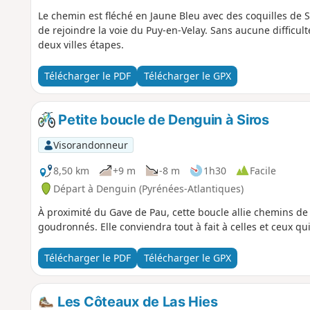
Le chemin est fléché en Jaune Bleu avec des coquilles de S
de rejoindre la voie du Puy-en-Velay. Sans aucune difficult
deux villes étapes.
Télécharger le PDF
Télécharger le GPX
Petite boucle de Denguin à Siros
Visorandonneur
8,50 km
+9 m
-8 m
1h30
Facile
Départ à Denguin (Pyrénées-Atlantiques)
À proximité du Gave de Pau, cette boucle allie chemins de
goudronnés. Elle conviendra tout à fait à celles et ceux qui
Télécharger le PDF
Télécharger le GPX
Les Côteaux de Las Hies