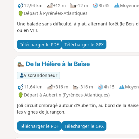
12,94 km
+12 m
-12 m
3h 45
Moyenn
Départ à Pyrénées-Atlantiques
Une balade sans difficulté, à plat, alternant forêt (le Bois 
ou en VTT.
Télécharger le PDF
Télécharger le GPX
De la Hélère à la Baïse
Visorandonneur
11,64 km
+316 m
-316 m
4h 15
Moyen
Départ à Aubertin (Pyrénées-Atlantiques)
Joli circuit ombragé autour d'Aubertin, au bord de la Baïse
les vignes de Jurançon.
Télécharger le PDF
Télécharger le GPX