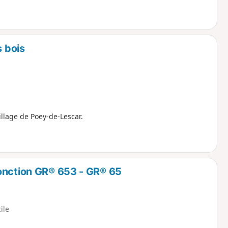
s bois
llage de Poey-de-Lescar.
onction GR® 653 - GR® 65
cile