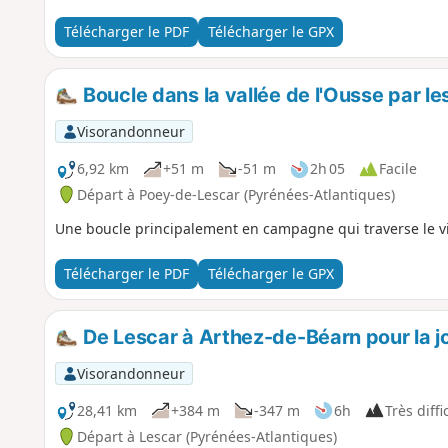
Télécharger le PDF
Télécharger le GPX
Boucle dans la vallée de l'Ousse par le
Visorandonneur
6,92 km
+51 m
-51 m
2h 05
Facile
Départ à Poey-de-Lescar (Pyrénées-Atlantiques)
Une boucle principalement en campagne qui traverse le vi
Télécharger le PDF
Télécharger le GPX
De Lescar à Arthez-de-Béarn pour la j
Visorandonneur
28,41 km
+384 m
-347 m
6h
Très diffi
Départ à Lescar (Pyrénées-Atlantiques)