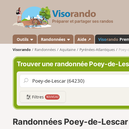
V
i
s
o
r
a
Outils
Randonnées
Aide ↗
Viso
rando
Pre
n
Visorando
Randonnées
Aquitaine
Pyrénées-Atlantiques
Poey-
d
o
Trouver une randonnée Poey-de-Les
Filtres
NOUVEAU
Randonnées Poey-de-Lescar