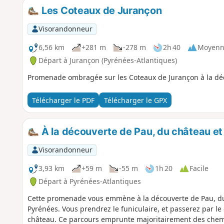
Les Coteaux de Jurançon
Visorandonneur
6,56 km
+281 m
-278 m
2h 40
Moyenn
Départ à Jurançon (Pyrénées-Atlantiques)
Promenade ombragée sur les Coteaux de Jurançon à la déco
Télécharger le PDF
Télécharger le GPX
À la découverte de Pau, du château et d
Visorandonneur
3,93 km
+59 m
-55 m
1h 20
Facile
Départ à Pyrénées-Atlantiques
Cette promenade vous emmène à la découverte de Pau, du 
Pyrénées. Vous prendrez le funiculaire, et passerez par le
château. Ce parcours emprunte majoritairement des chemin