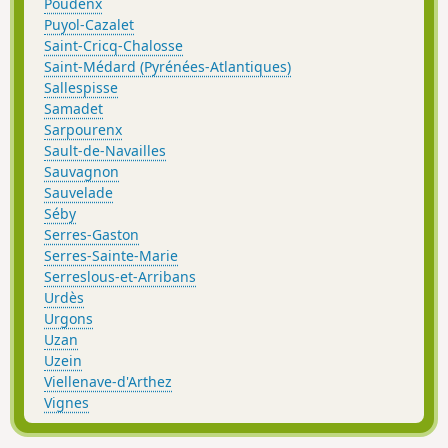
Poudenx
Puyol-Cazalet
Saint-Cricq-Chalosse
Saint-Médard (Pyrénées-Atlantiques)
Sallespisse
Samadet
Sarpourenx
Sault-de-Navailles
Sauvagnon
Sauvelade
Séby
Serres-Gaston
Serres-Sainte-Marie
Serreslous-et-Arribans
Urdès
Urgons
Uzan
Uzein
Viellenave-d'Arthez
Vignes