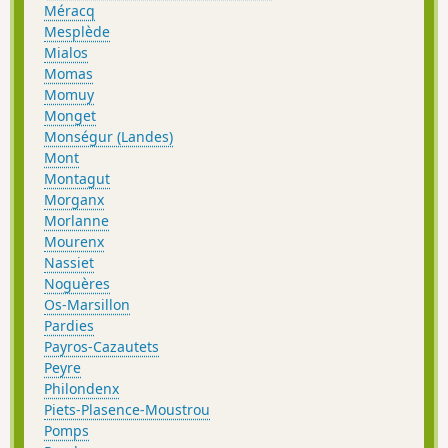
Méracq
Mesplède
Mialos
Momas
Momuy
Monget
Monségur (Landes)
Mont
Montagut
Morganx
Morlanne
Mourenx
Nassiet
Noguères
Os-Marsillon
Pardies
Payros-Cazautets
Peyre
Philondenx
Piets-Plasence-Moustrou
Pomps