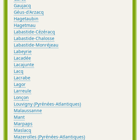
Gaujacq
Géus-d'Arzacq
Hagetaubin
Hagetmau
Labastide-Cézéracq
Labastide-Chalosse
Labastide-Monréjeau
Labeyrie
Lacadée
Lacajunte
Lacq
Lacrabe
Lagor
Larreule
Lonçon
Louvigny (Pyrénées-Atlantiques)
Malaussanne
Mant
Marpaps
Maslacq
Mazerolles (Pyrénées-Atlantiques)