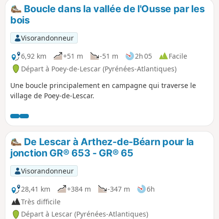
Boucle dans la vallée de l'Ousse par les
bois
Visorandonneur
6,92 km
+51 m
-51 m
2h 05
Facile
Départ à Poey-de-Lescar (Pyrénées-Atlantiques)
Une boucle principalement en campagne qui traverse le
village de Poey-de-Lescar.
De Lescar à Arthez-de-Béarn pour la
jonction GR® 653 - GR® 65
Visorandonneur
28,41 km
+384 m
-347 m
6h
Très difficile
Départ à Lescar (Pyrénées-Atlantiques)