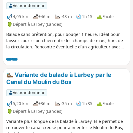
Visorandonneur
4,05 km
+46 m
-43 m
1h 15
Facile
Départ à Larbey (Landes)
Balade sans prétention, pour bouger 1 heure. Idéal pour
laisser courir son chien entre les champs de maïs, hors de
la circulation. Rencontre éventuelle d'un agriculteur avec
lequel échanger quelques mots !
Variante de balade à Larbey par le
Canal du Moulin du Bos
Visorandonneur
5,20 km
+36 m
-35 m
1h 35
Facile
Départ à Larbey (Landes)
Variante plus longue de la balade à Larbey. Elle permet de
retrouver le canal creusé pour alimenter le Moulin du Bos,