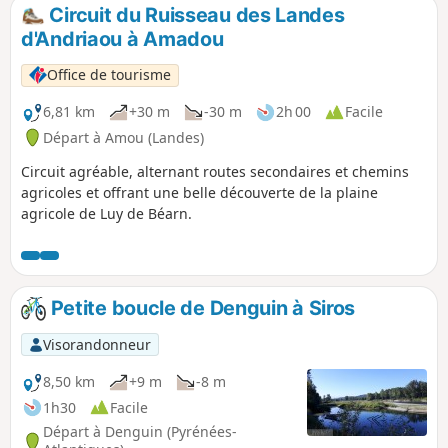
Circuit du Ruisseau des Landes
d'Andriaou à Amadou
Office de tourisme
6,81 km
+30 m
-30 m
2h 00
Facile
Départ à Amou (Landes)
Circuit agréable, alternant routes secondaires et chemins
agricoles et offrant une belle découverte de la plaine
agricole de Luy de Béarn.
Petite boucle de Denguin à Siros
Visorandonneur
8,50 km
+9 m
-8 m
1h30
Facile
Départ à Denguin (Pyrénées-