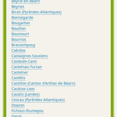
Beyrie-en-Béarn
Beyries
Biron (Pyrénées-Atlantiques)
Bonnegarde
Bougarber
Bouillon
Boumourt
Bournos
Brassempouy
Cabidos
Castaignos-Souslens
Casteide-Cami
Castelnau-Tursan
Castelner
Castétis
Castillon (Canton d'Arthez-de-Béarn)
Caubios-Loos
Cazalis (Landes)
Cescau (Pyrénées-Atlantiques)
Doazon
Fichous-Riumayou
Garos