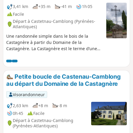
3,41 km
+35 m
-41 m
1h 05
Facile
Départ à Castetnau-Camblong (Pyrénées-
Atlantiques)
Une randonnée simple dans le bois de la
Castagnère à partir du Domaine de la
Castagnère. La Castagnère est le terme d’une
poêle à marrons, à châtaignes. Vous en
conclurez que ce bois est essentiellement
composé de marronniers, de châtaigners, mais
pas que…
Petite boucle de Castenau-Camblong
au départ du Domaine de la Castagnère
Visorandonneur
2,63 km
+8 m
-8 m
0h 45
Facile
Départ à Castetnau-Camblong
(Pyrénées-Atlantiques)