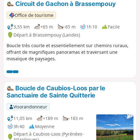
Circuit de Gachon à Brassempouy
Office de tourisme
3,55 km
+65 m
-65 m
1h 10
Facile
Départ à Brassempouy (Landes)
Boucle très courte et essentiellement sur chemins ruraux,
offrant de magnifiques panoramas et traversant une
mosaïque de paysages.
Boucle de Caubios-Loos par le
Sanctuaire de Sainte Quitterie
Visorandonneur
11,05 km
+189 m
-183 m
3h 40
Moyenne
Départ à Caubios-Loos (Pyrénées-
Atlantiques)