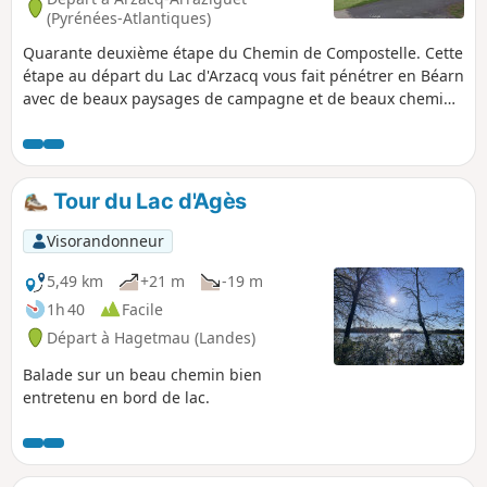
(Pyrénées-Atlantiques)
Quarante deuxième étape du Chemin de Compostelle. Cette
étape au départ du Lac d'Arzacq vous fait pénétrer en Béarn
avec de beaux paysages de campagne et de beaux chemins
en balcon entre la vallée du Luy et les gaves du Béarn.
Tour du Lac d'Agès
Visorandonneur
5,49 km
+21 m
-19 m
1h 40
Facile
Départ à Hagetmau (Landes)
Balade sur un beau chemin bien
entretenu en bord de lac.