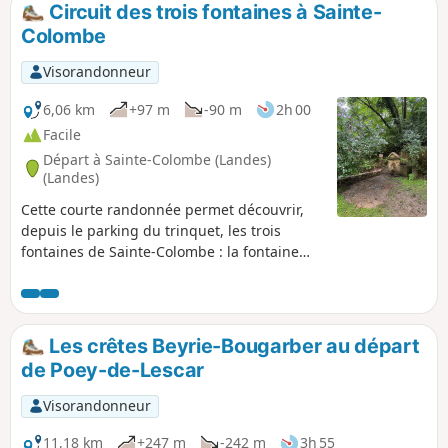
Circuit des trois fontaines à Sainte-
Colombe
Visorandonneur
6,06 km
+97 m
-90 m
2h 00
Facile
Départ à Sainte-Colombe (Landes)
(Landes)
Cette courte randonnée permet découvrir,
depuis le parking du trinquet, les trois
fontaines de Sainte-Colombe : la fontaine
des Huguenots, puis du Téoulé et enfin celle
de la Hounrède. Attention : circuit fermé du
1er octobre au 30 novembre (chasse).
Les crêtes Beyrie-Bougarber au départ
de Poey-de-Lescar
Visorandonneur
11,18 km
+247 m
-242 m
3h 55