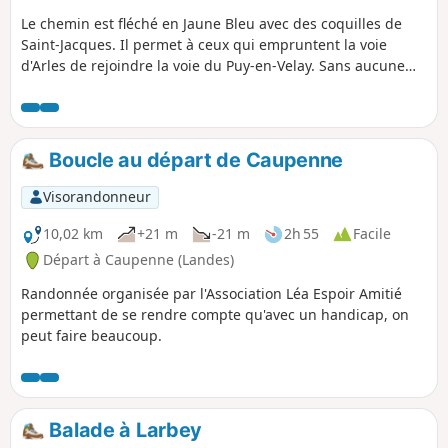
Le chemin est fléché en Jaune Bleu avec des coquilles de
Saint-Jacques. Il permet à ceux qui empruntent la voie
d'Arles de rejoindre la voie du Puy-en-Velay. Sans aucune
difficulté particulière il reste une bonne étape (28,5 km)
entre les deux villes étapes.
Boucle au départ de Caupenne
Visorandonneur
10,02 km
+21 m
-21 m
2h 55
Facile
Départ à Caupenne (Landes)
Randonnée organisée par l'Association Léa Espoir Amitié
permettant de se rendre compte qu'avec un handicap, on
peut faire beaucoup.
Balade à Larbey