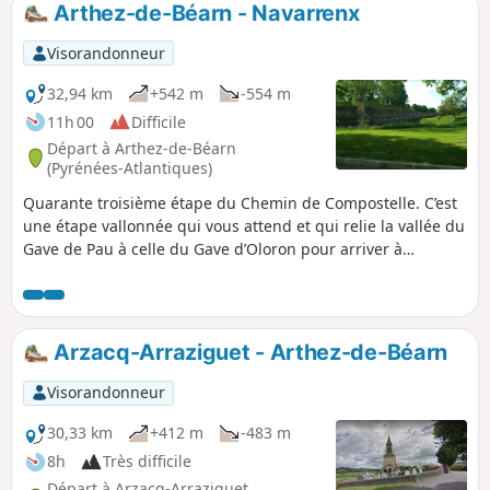
Arthez-de-Béarn - Navarrenx
p
Visorandonneur
32,94 km
+542 m
-554 m
11h 00
Difficile
Départ à Arthez-de-Béarn
(Pyrénées-Atlantiques)
Quarante troisième étape du Chemin de Compostelle. C’est
une étape vallonnée qui vous attend et qui relie la vallée du
Gave de Pau à celle du Gave d’Oloron pour arriver à
Navarrenx, petit village du Béarn qui saura vous séduire
par ses terres arrosées par le Gave d'Oloron, et ses
affluents, le Saleys, le Laus, l'Arroder et le Lucq. Navarrenx
est labellisé "Plus beaux villages de France".
Arzacq-Arraziguet - Arthez-de-Béarn
Visorandonneur
30,33 km
+412 m
-483 m
8h
Très difficile
Départ à Arzacq-Arraziguet