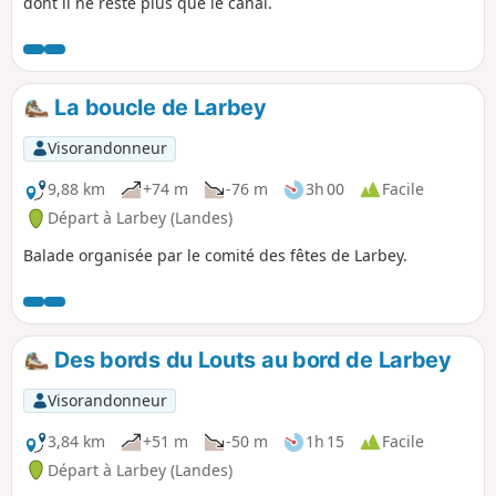
dont il ne reste plus que le canal.
La boucle de Larbey
Visorandonneur
9,88 km
+74 m
-76 m
3h 00
Facile
Départ à Larbey (Landes)
Balade organisée par le comité des fêtes de Larbey.
Des bords du Louts au bord de Larbey
Visorandonneur
3,84 km
+51 m
-50 m
1h 15
Facile
Départ à Larbey (Landes)