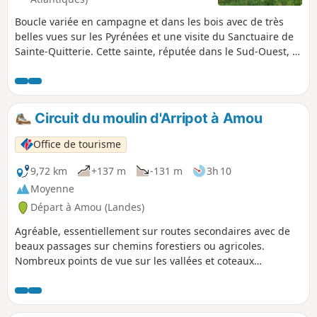
Boucle variée en campagne et dans les bois avec de très
belles vues sur les Pyrénées et une visite du Sanctuaire de
Sainte-Quitterie. Cette sainte, réputée dans le Sud-Ouest, a
donné son nom à de nombreuses sources et fontaines
réputées miraculeuses. Cette boucle suit essentiellement le
parcours n°9 du vieux livret "32 promenades et randonnées
en Miey de Béarn". Les panneaux et le balisage (trait Jaune)
Circuit du moulin d'Arripot à Amou
sont en place durant une bonne moitié du parcours mais
ensuite c'est plus aléatoire.
Office de tourisme
9,72 km
+137 m
-131 m
3h 10
Moyenne
Départ à Amou (Landes)
Agréable, essentiellement sur routes secondaires avec de
beaux passages sur chemins forestiers ou agricoles.
Nombreux points de vue sur les vallées et coteaux
environnants.