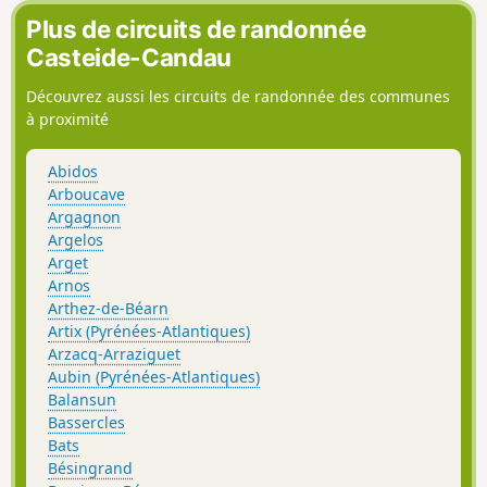
Plus de circuits de randonnée
Casteide-Candau
Découvrez aussi les circuits de randonnée des communes
à proximité
Abidos
Arboucave
Argagnon
Argelos
Arget
Arnos
Arthez-de-Béarn
Artix (Pyrénées-Atlantiques)
Arzacq-Arraziguet
Aubin (Pyrénées-Atlantiques)
Balansun
Bassercles
Bats
Bésingrand