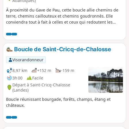
Atlantiques)
À proximité du Gave de Pau, cette boucle allie chemins de
terre, chemins caillouteux et chemins goudronnés. Elle
conviendra tout à fait à celles et ceux qui redoutent les
côtes.
Boucle de Saint-Cricq-de-Chalosse
Visorandonneur
8,97 km
+152 m
-159 m
3h 00
Facile
Départ à Saint-Cricq-Chalosse
(Landes)
Boucle réunissant bourgade, forêts, champs, étang et
châteaux.