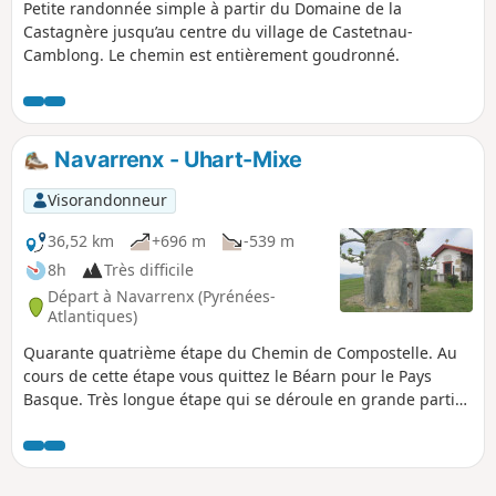
Petite randonnée simple à partir du Domaine de la
Castagnère jusqu’au centre du village de Castetnau-
Camblong. Le chemin est entièrement goudronné.
Navarrenx - Uhart-Mixe
Visorandonneur
36,52 km
+696 m
-539 m
8h
Très difficile
Départ à Navarrenx (Pyrénées-
Atlantiques)
Quarante quatrième étape du Chemin de Compostelle. Au
cours de cette étape vous quittez le Béarn pour le Pays
Basque. Très longue étape qui se déroule en grande partie
sur des routes départementales et des chemins à travers
bois. Compte tenu que vous ne traversez pas de gros
village, il est donc préférable de prévoir le ravitaillement au
départ.