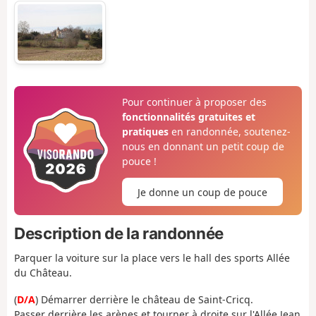
Pour continuer à proposer des
fonctionnalités gratuites et
pratiques
en randonnée, soutenez-
nous en donnant un petit coup de
pouce !
Je donne un coup de pouce
Description de la randonnée
Parquer la voiture sur la place vers le hall des sports Allée
du Château.
(
D/A
) Démarrer derrière le château de Saint-Cricq.
Passer derrière les arènes et tourner à droite sur l'Allée Jean