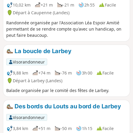
10,02 km
+21 m
-21 m
2h 55
Facile
Départ à Caupenne (Landes)
Randonnée organisée par l'Association Léa Espoir Amitié
permettant de se rendre compte qu'avec un handicap, on
peut faire beaucoup.
La boucle de Larbey
Visorandonneur
9,88 km
+74 m
-76 m
3h 00
Facile
Départ à Larbey (Landes)
Balade organisée par le comité des fêtes de Larbey.
Des bords du Louts au bord de Larbey
Visorandonneur
3,84 km
+51 m
-50 m
1h 15
Facile