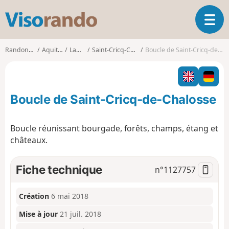
V
O
i
u
s
v
o
Randonnées
Aquitaine
Landes
Saint-Cricq-Chalosse
Boucle de Saint-Cricq-de-Chalosse
r
r
i
a
r
n
l
d
Boucle de Saint-Cricq-de-Chalosse
a
o
n
a
Boucle réunissant bourgade, forêts, champs, étang et
v
châteaux.
i
g
a
Fiche technique
n°
1127757
t
i
o
Création
6 mai 2018
n
Mise à jour
21 juil. 2018