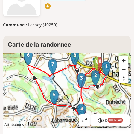
Commune :
Larbey (40250)
Carte de la randonnée
6
8
7
1
2
3
5
4
3D
NOUVEAU
A
Attributions
ff