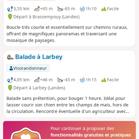
3,55 km
+65 m
-65 m
1h 10
Facile
Départ à Brassempouy (Landes)
Boucle très courte et essentiellement sur chemins ruraux,
offrant de magnifiques panoramas et traversant une
mosaïque de paysages.
Balade à Larbey
Visorandonneur
4,05 km
+46 m
-43 m
1h 15
Facile
Départ à Larbey (Landes)
Balade sans prétention, pour bouger 1 heure. Idéal pour
laisser courir son chien entre les champs de maïs, hors de
la circulation. Rencontre éventuelle d'un agriculteur avec
lequel échanger quelques mots !
Pour continuer à proposer des
fonctionnalités gratuites et pratiques