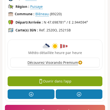
Région :
Puisaye
Commune :
Bléneau
(89220)
Départ/Arrivée :
N 47.698781° / E 2.944594°
Carte(s) IGN :
Ref. 2520O, 2521SB
Météo détaillée heure par heure
Découvrez Visorando Premium
Ouvrir dans l'app