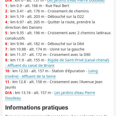
D/A
: km 0 - alt. 157 m -
Les jardins d'eau Pierre Doudeau
1
: km 0.9 - alt. 168 m - Rue Paul Bert
2
: km 3.41 - alt. 176 m - Croisement de chemins
3
: km 5.19 - alt. 203 m - Débouché sur la D22
4
: km 6.97 - alt. 205 m - Quitter la route, prendre la
direction des Danons
5
: km 9.35 - alt. 196 m - Croisement avec 2 chemins latéraux
consécutifs
6
: km 9.94 - alt. 182 m - Débouché sur la D64
7
: km 10.88 - alt. 174 m - Usine sur la gauche
8
: km 11.37 - alt. 172 m - Croisement avec la D90
9
: km 11.9 - alt. 155 m -
Rigole de Saint-Privé (canal-chenal)
- Affluent du canal de Briare
10
: km 12.33 - alt. 157 m - Station d'épuration -
Loing
(rivière) - Affluent de la Seine
11
: km 12.8 - alt. 158 m - Croisement avec l'Avenue Jean
Jaurès
D/A
: km 13.16 - alt. 157 m -
Les jardins d'eau Pierre
Doudeau
Informations pratiques