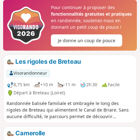
balade au milieu des arbres, chemins
Pour continuer à proposer des
creux et points de vue de Puisaye.Saint-
fonctionnalités gratuites et pratiques
Privé est classé dans les villages "Cités
en randonnée, soutenez-nous en
de caractères de Bourgogne - Franche-
donnant un petit coup de pouce !
Comté".
Je donne un coup de pouce
Les rigoles de Breteau
Visorandonneur
8,75 km
+10 m
-11 m
2h 30
Facile
Départ à Breteau (Loiret)
Randonnée balisée familiale et ombragée le long des
rigoles de Breteau qui alimentent le Canal de Briare. Sans
aucune difficulté, le parcours permet de découvrir
également l'Étang de la Grande Rue et son barrage.
Praticable en poussette ou vélo, vous profiterez de la
Camerolle
douceur des sous-bois l'été et d'un chemin sec en période