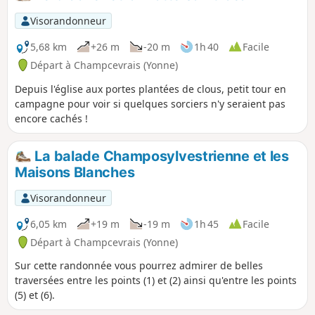
Visorandonneur
5,68 km
+26 m
-20 m
1h 40
Facile
Départ à Champcevrais (Yonne)
Depuis l'église aux portes plantées de clous, petit tour en
campagne pour voir si quelques sorciers n'y seraient pas
encore cachés !
La balade Champosylvestrienne et les
Maisons Blanches
Visorandonneur
6,05 km
+19 m
-19 m
1h 45
Facile
Départ à Champcevrais (Yonne)
Sur cette randonnée vous pourrez admirer de belles
traversées entre les points (1) et (2) ainsi qu'entre les points
(5) et (6).