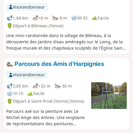
Visorandonneur
1,84 km
+6 m
-8 m
0h 35
Facile
Départ à Bléneau (Yonne)
Une mini-randonnée dans le village de Bléneau, à la
découverte des Jardins d'eau aménagés sur le Loing, de la
fresque murale et des chapiteaux sculptés de l'Église Saint-
Loup de Troyes, de la Fontaine Châtaignier et d'un lavoir.
Parcours des Amis d'Harpignies
Visorandonneur
3,85 km
+32 m
-30 m
1h 10
Facile
Départ à Saint-Privé (Yonne) (Yonne)
Parcours axé sur la peinture avec Le
Michel-Ange des Arbres. Une vingtaine
de représentations des peintures
d'Henri Harpignies jalonnent cette