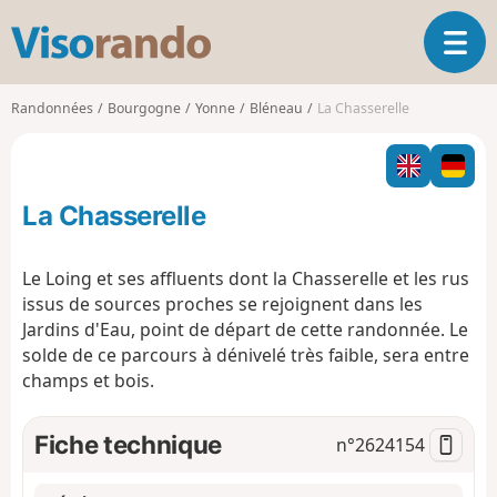
V
O
i
u
s
v
o
Randonnées
Bourgogne
Yonne
Bléneau
La Chasserelle
r
r
i
a
r
n
l
d
La Chasserelle
a
o
n
a
Le Loing et ses affluents dont la Chasserelle et les rus
v
issus de sources proches se rejoignent dans les
i
Jardins d'Eau, point de départ de cette randonnée. Le
g
solde de ce parcours à dénivelé très faible, sera entre
a
t
champs et bois.
i
o
Fiche technique
n°
2624154
n