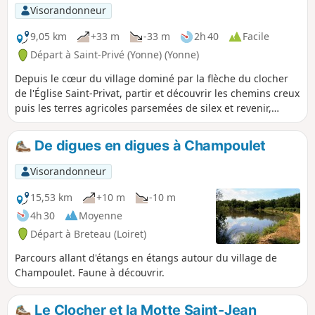
humide.
Visorandonneur
9,05 km
+33 m
-33 m
2h 40
Facile
Départ à Saint-Privé (Yonne) (Yonne)
Depuis le cœur du village dominé par la flèche du clocher
de l'Église Saint-Privat, partir et découvrir les chemins creux
puis les terres agricoles parsemées de silex et revenir,
toujours dans ce paysage travaillé par l'homme, en
longeant la Rigole de Saint-Privé.
De digues en digues à Champoulet
Visorandonneur
15,53 km
+10 m
-10 m
4h 30
Moyenne
Départ à Breteau (Loiret)
Parcours allant d'étangs en étangs autour du village de
Champoulet. Faune à découvrir.
Le Clocher et la Motte Saint-Jean