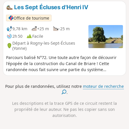
Les Sept Écluses d'Henri IV
Office de tourisme
9,78 km
+25 m
-25 m
2h 50
Facile
Départ à Rogny-les-Sept-Écluses
(Yonne)
Parcours balisé N°72. Une toute autre façon de découvrir
l'épopée de la construction du Canal de Briare ! Cette
randonnée nous fait suivre une partie du système
d'alimentation en eau de ce canal et revenir en suivant son
ancien tracé à cet extraordinaire monument que l'on
Pour plus de randonnées, utilisez notre
moteur de recherche
nomme aujourd'hui : les Sept Écluses de Rogny. Rogny-les-
.
Sept-Écluses est classé dans les villages "Cités de
caractères de Bourgogne - Franche-Comté".
Les descriptions et la trace GPS de ce circuit restent la
propriété de leur auteur. Ne pas les copier sans son
autorisation.