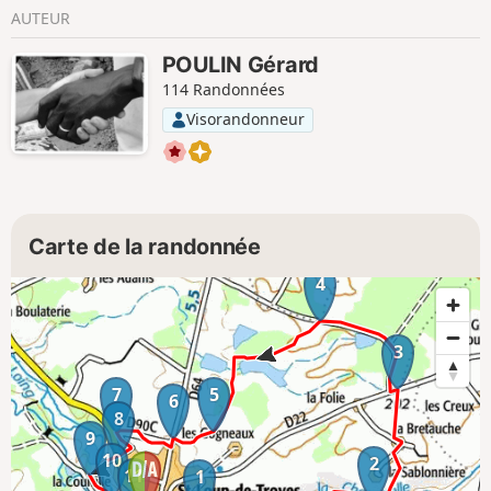
AUTEUR
POULIN Gérard
114 Randonnées
Visorandonneur
Carte de la randonnée
4
3
7
5
6
8
9
10
2
11
1