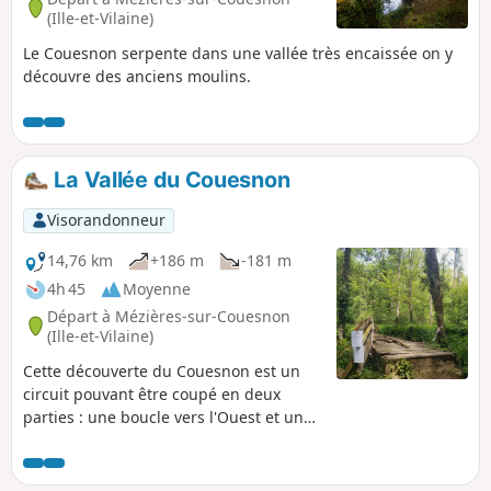
(Ille-et-Vilaine)
Le Couesnon serpente dans une vallée très encaissée on y
découvre des anciens moulins.
La Vallée du Couesnon
Visorandonneur
14,76 km
+186 m
-181 m
4h 45
Moyenne
Départ à Mézières-sur-Couesnon
(Ille-et-Vilaine)
Cette découverte du Couesnon est un
circuit pouvant être coupé en deux
parties : une boucle vers l'Ouest et une
autre vers l'Est, cette dernière faisant
l'objet d'un possible raccourci. Le
Couesnon a un parcours très sinueux