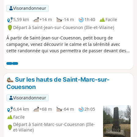
Visorandonneur
5,59 km
+14 m
-14 m
1h 40
Facile
Départ à Saint-Jean-sur-Couesnon (Ille-et-Vilaine)
À partir de Saint-Jean-sur-Couesnon, petit bourg de
campagne, venez découvrir le calme et la sérénité avec
cette randonnée qui vous permettra de passer devant des
sites historiques, des maisons anciennes et les rives du
Couesnon.
Sur les hauts de Saint-Marc-sur-
Couesnon
Visorandonneur
6,64 km
+68 m
-64 m
2h 05
Facile
Départ à Saint-Marc-sur-Couesnon (Ille-
et-Vilaine)