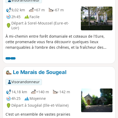
Visorandonneur
9,02 km
+67 m
-67 m
2h 45
Facile
Départ à Sorel-Moussel (Eure-et-
Loir)
À mi-chemin entre forêt domaniale et coteaux de l'Eure,
cette promenade vous fera découvrir quelques lieux
remarquables à l'ombre des chênes, et la fraîcheur des
rivages. Vous longerez le château et traverserez le vieux
Sorel, pour ensuite cheminer sur l'ancienne voie ferrée (voie
verte) vers Marcilly-sur-Eure.
Le Marais de Sougeal
Visorandonneur
14,18 km
+140 m
-142 m
4h 25
Moyenne
Départ à Sougéal (Ille-et-Vilaine)
C'est un ensemble de vastes prairies