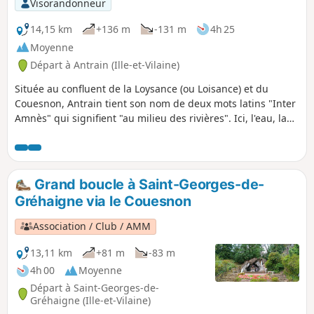
Visorandonneur
14,15 km
+136 m
-131 m
4h 25
Moyenne
Départ à Antrain (Ille-et-Vilaine)
Située au confluent de la Loysance (ou Loisance) et du
Couesnon, Antrain tient son nom de deux mots latins "Inter
Amnès" qui signifient "au milieu des rivières". Ici, l'eau, la
terre et les pierres font un fabuleux mariage pour vous
offrir une balade des plus agréables. La Loysance
s'impatiente déjà de vous entraîner dans ses facéties
tourbillonnantes…
Grand boucle à Saint-Georges-de-
Gréhaigne via le Couesnon
Association / Club / AMM
13,11 km
+81 m
-83 m
4h 00
Moyenne
Départ à Saint-Georges-de-
Gréhaigne (Ille-et-Vilaine)