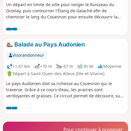
Un départ en limite de ville pour longer le Ruisseau du
de l'opération de rétablissement du caractère maritime du
Groslay, puis contourner l'Étang de Galaché afin de
Mont-Saint-Michel.
cheminer le long du Couesnon pour ensuite découvrir la
petite ville tranquille de Javené.
Balade au Pays Audonien
Visorandonneur
11,67 km
+70 m
-67 m
3h 30
Moyenne
Départ à Saint-Ouen-des-Alleux (Ille-et-Vilaine)
Le pays Audonien doit sa richesse au Couesnon qui le
traverse. Grâce à ce cours d'eau, les prairies sont
verdoyantes et grasses. Ce circuit permet de découvrir, sur
une courte distance, cette rivière et le pays qu'elle fertilise.
Pour continuer à proposer