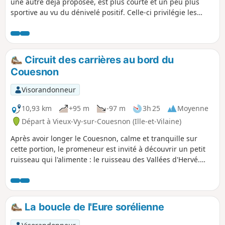
une autre déjà proposée, est plus courte et un peu plus
sportive au vu du dénivelé positif. Celle-ci privilégie les
chemins en hauteur plutôt que ceux en rives du fleuve. Elle
a comme particularité d'être 100% sentier donc sans bitume
à l’exception d'une traversée de route.
Circuit des carrières au bord du
Couesnon
Visorandonneur
10,93 km
+95 m
-97 m
3h 25
Moyenne
Départ à Vieux-Vy-sur-Couesnon (Ille-et-Vilaine)
Après avoir longer le Couesnon, calme et tranquille sur
cette portion, le promeneur est invité à découvrir un petit
ruisseau qui l'alimente : le ruisseau des Vallées d'Hervé.
Ensuite, malgré quelques passages découverts, le
marcheur appréciera le calme ombragé des sous-bois et
chemins creux.
La boucle de l'Eure sorélienne