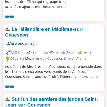
humides de 175 ha qui regroupe trois
activités majeures (voir informations
pratiques). Ce circuit vous propose une
découverte de ce milieu en commençant
par la passe à poissons puis en
longeant au plus prêt le Couesnon.
La Héllandière en Mézières-sur-
Dans cette réserve naturelle régionale,
Couesnon
seuls les chants des oiseaux sont
audibles.
Visorandonneur
9,52 km
+90 m
-86 m
3h 00
Facile
Départ à Mézières-sur-Couesnon (Ille-et-Vilaine)
Au départ de Mézières-sur-Couesnon, une promenade dans
les chemins creux et/ou verdoyants de la Vallée du
Couesnon. Sans grande difficulté, l'itinéraire emprunte des
chemins bien tracés (sauf sur les premiers 500 m) pour être
fait en famille.
Sur l'un des sentiers des joncs à Saint-
Jean-sur-Couesnon