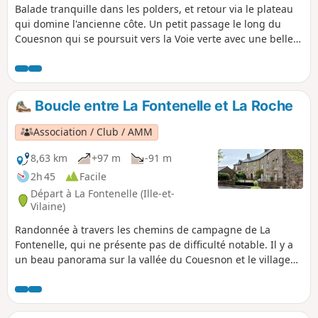
Balade tranquille dans les polders, et retour via le plateau
qui domine l'ancienne côte. Un petit passage le long du
Couesnon qui se poursuit vers la Voie verte avec une belle
vue sur le Mont-Saint-Michel. En principe, on prend un bon
bol d'air. Le circuit ne présente qu'une petite difficulté, à
savoir la côte entre Chanel et le Haut Chanel, dénivelé de 15
à 75 mètres. La récompense en saison, ce sont les cerises
Boucle entre La Fontenelle et La Roche
ou les châtaignes !
Association / Club / AMM
8,63 km
+97 m
-91 m
2h 45
Facile
Départ à La Fontenelle (Ille-et-
Vilaine)
Randonnée à travers les chemins de campagne de La
Fontenelle, qui ne présente pas de difficulté notable. Il y a
un beau panorama sur la vallée du Couesnon et le village
de caractère de la Roche. L'architecture de certaines de ses
habitations est remarquable avec un décor des baies et des
portes en plein cintre à double rouleaux...