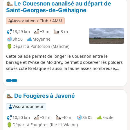
Le Couesnon canalisé au départ de
Saint-Georges-de-Gréhaigne
Association / Club / AMM
13,29 km
+3 m
-3 m
3h 50
Moyenne
Départ à Pontorson (Manche)
Cette balade permet de longer le Couesnon entre le
barrage et l'Anse de Moidrey, permet d'observer les polders
situés côté Bretagne et aussi la faune assez nombreuse,
surtout des oiseaux.Un peu d'histoire : anciennement
nommé Lerra Fluvius, le Couesnon prend sa source dans la
commune de Saint-Pierre-des-Landes en Mayenne, à la
Fontaine de Couesnette à 200 mètres au-dessus du niveau
De Fougères à Javené
de la mer. Le Couesnon est canalisé en 1867, les bateaux
remontent le fleuve jusqu'au port de Pontorson. Le premier
Visorandonneur
barrage édifié en 1969 avait pour objectif de stopper la
remontée de la marée dans le lit du fleuve, qui à forts
10,50 km
+32 m
-40 m
3h 05
Facile
coefficients provoquaient des inondations. Il est démoli en
Départ à Fougères (Ille-et-Vilaine)
2008 et remplacé par le Barrage du Couesnon dans le cadre