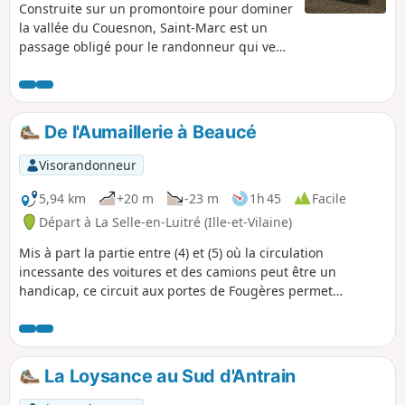
Construite sur un promontoire pour dominer
la vallée du Couesnon, Saint-Marc est un
passage obligé pour le randonneur qui veut
atteindre le Mont-Saint-Michel. Avec ce
circuit, par temps clair, le Mont est
omniprésent.
De l'Aumaillerie à Beaucé
Visorandonneur
5,94 km
+20 m
-23 m
1h 45
Facile
Départ à La Selle-en-Luitré (Ille-et-Vilaine)
Mis à part la partie entre (4) et (5) où la circulation
incessante des voitures et des camions peut être un
handicap, ce circuit aux portes de Fougères permet
d'emprunter une Voie Verte, de longer une rivière, de se
cacher dans des chemin creux et de profiter d'un étang
aménagé.
La Loysance au Sud d'Antrain