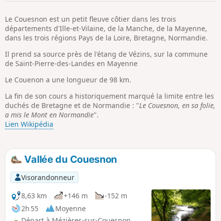
p
Le Couesnon est un petit fleuve côtier dans les trois
départements d'Ille-et-Vilaine, de la Manche, de la Mayenne,
dans les trois régions Pays de la Loire, Bretagne, Normandie.
Il prend sa source près de l'étang de Vézins, sur la commune
de Saint-Pierre-des-Landes en Mayenne
Le Couenon a une longueur de 98 km.
La fin de son cours a historiquement marqué la limite entre les
duchés de Bretagne et de Normandie : "
Le Couesnon, en sa folie,
a mis le Mont en Normandie
".
Lien Wikipédia
Vallée du Couesnon
Visorandonneur
8,63 km
+146 m
-152 m
2h 55
Moyenne
Départ à Mézières-sur-Couesnon