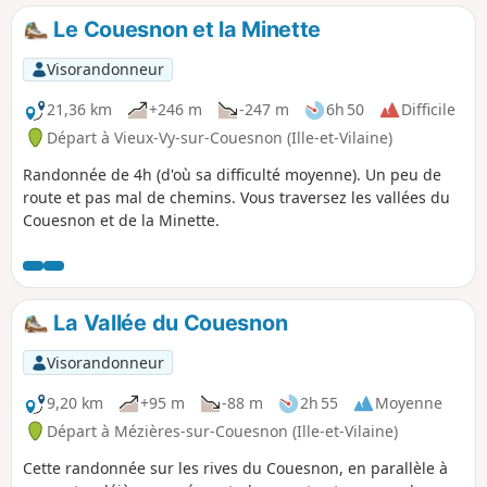
car il traverse le massif granitique. Son
Le Couesnon et la Minette
eau dépourvue de calcaire fut
longtemps utilisée dans les moulins à
Visorandonneur
papier, au XVIIème siècle. Cette
fabrication ayant, aujourd'hui, disparue,
21,36 km
+246 m
-247 m
6h 50
Difficile
le Couesnon fait maintenant la joie des
Départ à Vieux-Vy-sur-Couesnon (Ille-et-Vilaine)
salmonidés et des kayakistes.
Randonnée de 4h (d'où sa difficulté moyenne). Un peu de
route et pas mal de chemins. Vous traversez les vallées du
Couesnon et de la Minette.
La Vallée du Couesnon
Visorandonneur
9,20 km
+95 m
-88 m
2h 55
Moyenne
Départ à Mézières-sur-Couesnon (Ille-et-Vilaine)
Cette randonnée sur les rives du Couesnon, en parallèle à