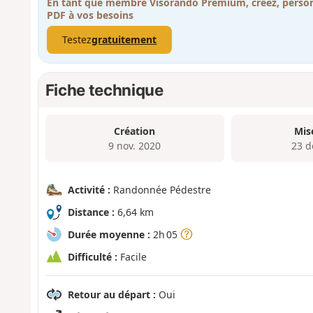
En tant que membre Visorando Premium, créez, person
PDF à vos besoins
Testez
gratuitement
Fiche technique
Création
Mis
9 nov. 2020
23 d
Activité :
Randonnée Pédestre
Distance :
6,64 km
Durée moyenne :
2h 05
Difficulté :
Facile
Retour au départ :
Oui