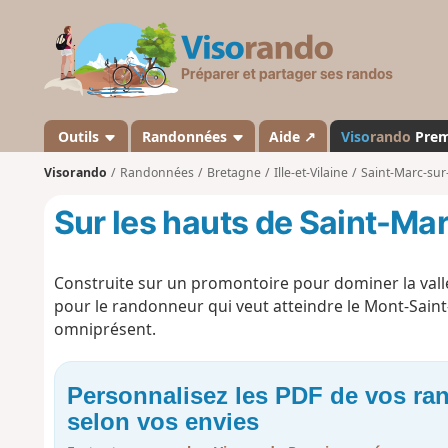
V
i
s
o
r
a
Outils
Randonnées
Aide ↗
Viso
rando
Pre
n
Visorando
Randonnées
Bretagne
Ille-et-Vilaine
Saint-Marc-su
d
o
Sur les hauts de Saint-M
Construite sur un promontoire pour dominer la vall
pour le randonneur qui veut atteindre le Mont-Saint-M
omniprésent.
Personnalisez les PDF de vos r
selon vos envies