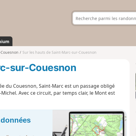
mium
r-Couesnon
Sur les hauts de Saint-Marc-sur-Couesnon
arc-sur-Couesnon
ée du Couesnon, Saint-Marc est un passage obligé
ichel. Avec ce circuit, par temps clair, le Mont est
andonnées