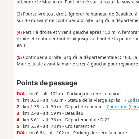
atteindre le Moulin du Pont. Arrivé sur la route, la suivre s
(
3
) Poursuivre tout droit. Ignorer le hameau de Beaulieu à
sur 30 m avant de continuer à droite jusqu'à la départeme
(
4
) Partir à droite et virer à gauche après 150 m. À l'emb
droite et continuer tout droit jusqu'au bout de la petite 
en T.
(
5
) Continuer à droite jusqu'à la départementale D 103. La 
Mairie. Juste avant la mairie virer à gauche pour rejoindre 
Points de passage
D/A
: km 0 - alt. 102 m - Parking derrière la mairie
1
: km 0.36 - alt. 103 m - Statue de la Vierge après l' -
Églis
2
: km 1.38 - alt. 50 m - Départ de chemin -
Couesnon (fleu
3
: km 2.48 - alt. 59 m - Beaulieu
4
: km 3.61 - alt. 76 m - Départementale D 22
5
: km 5.39 - alt. 78 m - Croisement en T
D/A
: km 6.64 - alt. 102 m - Parking derrière la mairie