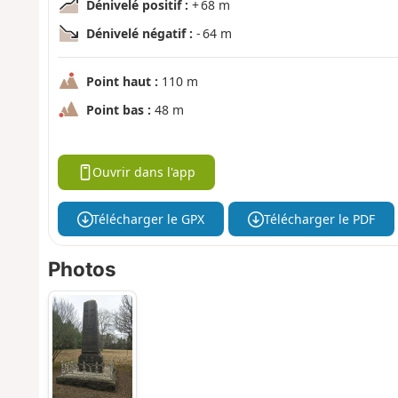
Dénivelé positif :
+ 68 m
Dénivelé négatif :
- 64 m
Point haut :
110 m
Point bas :
48 m
Ouvrir dans l'app
Télécharger le GPX
Télécharger le PDF
Photos