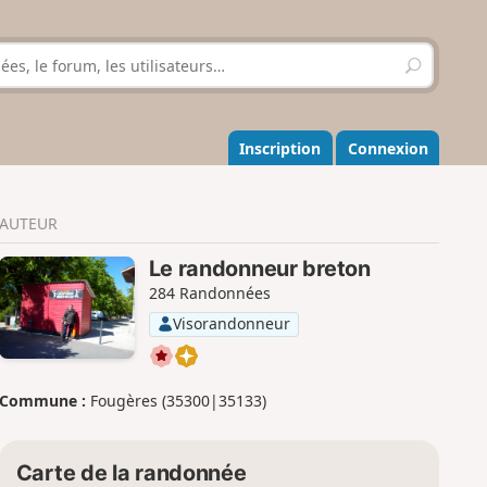
R
e
c
h
e
Inscription
Connexion
r
c
h
AUTEUR
e
r
Le randonneur breton
284 Randonnées
Visorandonneur
Commune :
Fougères (35300|35133)
Carte de la randonnée