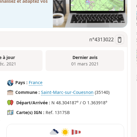
nalisez et adaptez vos
n°
4313022
e à jour
Dernier avis
éc. 2021
01 mars 2021
Pays :
France
Commune :
Saint-Marc-sur-Couesnon
(35140)
Départ/Arrivée :
N 48.304187° / O 1.363918°
Carte(s) IGN :
Ref. 1317SB