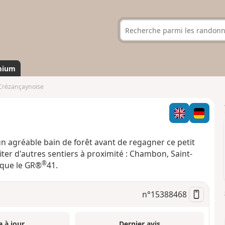
mium
Crézançaynoise
un agréable bain de forêt avant de regagner ce petit
ter d'autres sentiers à proximité : Chambon, Saint-
®
 que le GR®
41.
n°
15388468
e à jour
Dernier avis