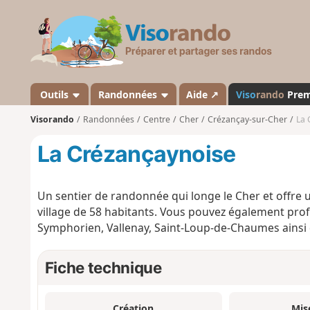
V
i
s
o
r
a
Outils
Randonnées
Aide ↗
Viso
rando
Pre
n
Visorando
Randonnées
Centre
Cher
Crézançay-sur-Cher
La 
d
o
La Crézançaynoise
Un sentier de randonnée qui longe le Cher et offre 
village de 58 habitants. Vous pouvez également profi
Symphorien, Vallenay, Saint-Loup-de-Chaumes ainsi
Fiche technique
Création
Mis