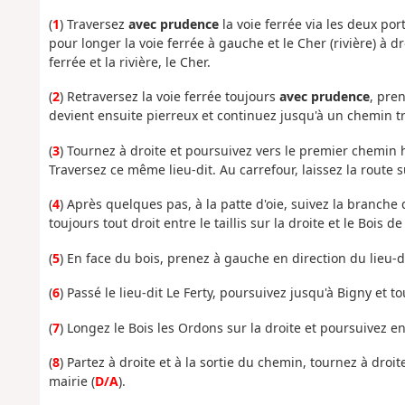
(
1
) Traversez
avec prudence
la voie ferrée via les deux po
pour longer la voie ferrée à gauche et le Cher (rivière) à d
ferrée et la rivière, le Cher.
(
2
) Retraversez la voie ferrée toujours
avec prudence
, pre
devient ensuite pierreux et continuez jusqu'à un chemin t
(
3
) Tournez à droite et poursuivez vers le premier chemin h
Traversez ce même lieu-dit. Au carrefour, laissez la route
(
4
) Après quelques pas, à la patte d'oie, suivez la branche 
toujours tout droit entre le taillis sur la droite et le Bois
(
5
) En face du bois, prenez à gauche en direction du lieu-di
(
6
) Passé le lieu-dit Le Ferty, poursuivez jusqu'à Bigny et 
(
7
) Longez le Bois les Ordons sur la droite et poursuivez e
(
8
) Partez à droite et à la sortie du chemin, tournez à dro
mairie (
D/A
).