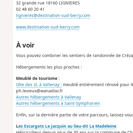
32 grande rue 18160 LIGNIERES
02 48 60 20 41
lignieres@destination-sud-berry.com
www.destination-sud-berry.com
À voir
Vous pouvez combiner les sentiers de randonnée de Créz
Hébergements les plus proches :
Meublé de tourisme
:
Gîte des 2L à Vallenay :
meublé entièrement rénové pour 4 à
ph.levieux@wanadoo.fr
Autres hébergements à Vallenay
Autres hébergements à Saint-Symphorien
Enfin, sur la dernière partie de votre parcours, laissez-vou
L
es Escargots Le Jacquin au lieu-dit La Madeleine
Héliciculteur depuis plus de 30 ans sur la commune de 