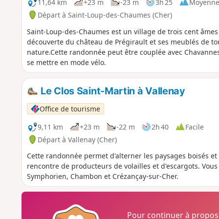
11,64 km
+23 m
-23 m
3h 25
Moyenn
Départ à Saint-Loup-des-Chaumes (Cher)
Saint-Loup-des-Chaumes est un village de trois cent âmes
découverte du château de Prégirault et ses meublés de tou
nature.Cette randonnée peut être couplée avec Chavannes 
se mettre en mode vélo.
Le Clos Saint-Martin à Vallenay
Office de tourisme
9,11 km
+23 m
-22 m
2h 40
Facile
Départ à Vallenay (Cher)
Cette randonnée permet d'alterner les paysages boisés et l
rencontre de producteurs de volailles et d'escargots. Vou
Symphorien, Chambon et Crézançay-sur-Cher.
Pour continuer à propo