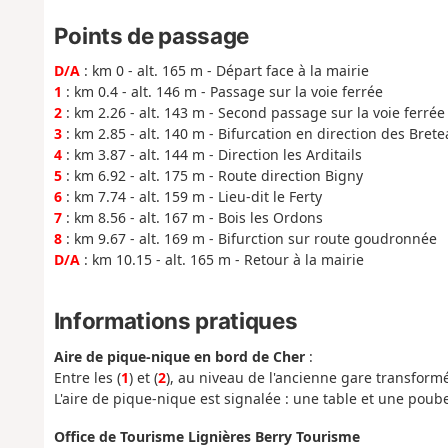
Points de passage
D/A
: km 0 - alt. 165 m - Départ face à la mairie
1
: km 0.4 - alt. 146 m - Passage sur la voie ferrée
2
: km 2.26 - alt. 143 m - Second passage sur la voie ferrée
3
: km 2.85 - alt. 140 m - Bifurcation en direction des Bret
4
: km 3.87 - alt. 144 m - Direction les Arditails
5
: km 6.92 - alt. 175 m - Route direction Bigny
6
: km 7.74 - alt. 159 m - Lieu-dit le Ferty
7
: km 8.56 - alt. 167 m - Bois les Ordons
8
: km 9.67 - alt. 169 m - Bifurction sur route goudronnée
D/A
: km 10.15 - alt. 165 m - Retour à la mairie
Informations pratiques
Aire de pique-nique en bord de Cher
:
Entre les (
1
) et (
2
), au niveau de l'ancienne gare transform
L'aire de pique-nique est signalée : une table et une poubel
Office de Tourisme Lignières Berry Tourisme