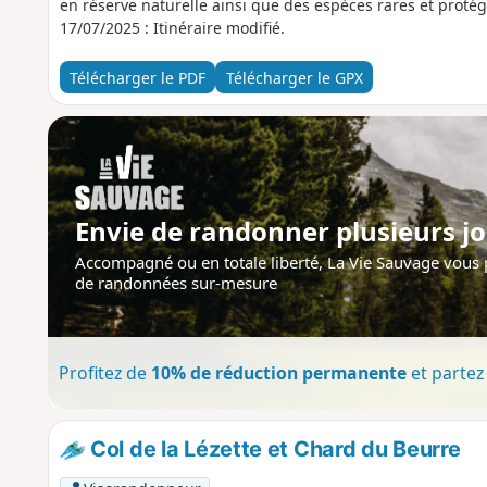
en réserve naturelle ainsi que des espèces rares et protég
17/07/2025 : Itinéraire modifié.
Télécharger le PDF
Télécharger le GPX
Envie de randonner plusieurs jo
Accompagné ou en totale liberté, La Vie Sauvage vous
de randonnées sur-mesure
Profitez de
10% de réduction permanente
et partez 
Col de la Lézette et Chard du Beurre