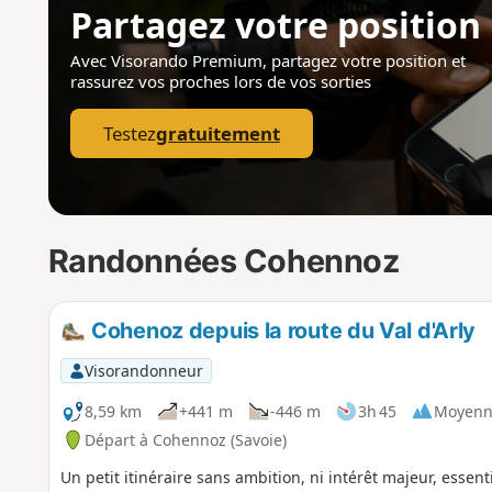
Partagez votre position
Avec Visorando Premium, partagez votre position
et
rassurez vos proches lors de vos sorties
Testez
gratuitement
Randonnées Cohennoz
Cohenoz depuis la route du Val d'Arly
Visorandonneur
8,59 km
+441 m
-446 m
3h 45
Moyenn
Départ à Cohennoz (Savoie)
Un petit itinéraire sans ambition, ni intérêt majeur, essent