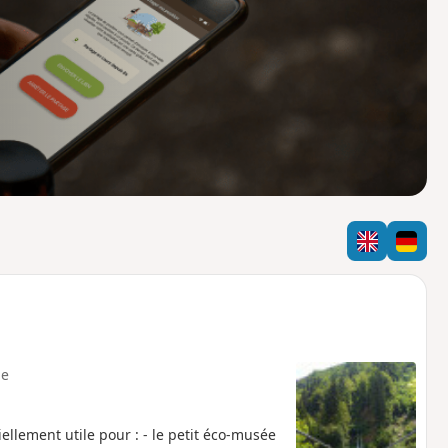
o
a
i
m
p
e
iellement utile pour : - le petit éco-musée