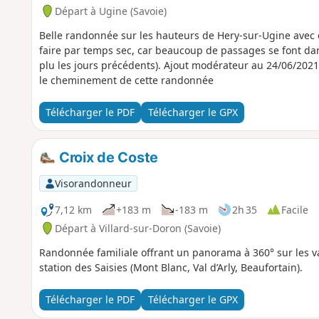
Départ à Ugine (Savoie)
Belle randonnée sur les hauteurs de Hery-sur-Ugine avec de 
faire par temps sec, car beaucoup de passages se font dans 
plu les jours précédents). Ajout modérateur au 24/06/2021 :
le cheminement de cette randonnée
Télécharger le PDF
Télécharger le GPX
Croix de Coste
Visorandonneur
7,12 km
+183 m
-183 m
2h 35
Facile
Départ à Villard-sur-Doron (Savoie)
Randonnée familiale offrant un panorama à 360° sur les va
station des Saisies (Mont Blanc, Val d’Arly, Beaufortain).
Télécharger le PDF
Télécharger le GPX