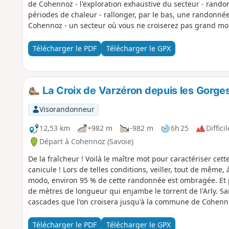
de Cohennoz - l'exploration exhaustive du secteur - randon
périodes de chaleur - rallonger, par le bas, une randonné
Cohennoz - un secteur où vous ne croiserez pas grand mo
Télécharger le PDF
Télécharger le GPX
La Croix de Varzéron depuis les Gorges 
Visorandonneur
12,53 km
+982 m
-982 m
6h 25
Difficil
Départ à Cohennoz (Savoie)
De la fraîcheur ! Voilà le maître mot pour caractériser c
canicule ! Lors de telles conditions, veiller, tout de même
modo, environ 95 % de cette randonnée est ombragée. Et pu
de mètres de longueur qui enjambe le torrent de l'Arly. Sa
cascades que l'on croisera jusqu'à la commune de Cohennoz
qui mérite le détour.
Télécharger le PDF
Télécharger le GPX