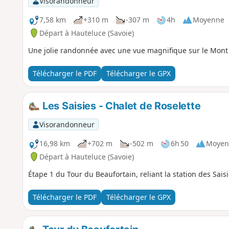
Visorandonneur
7,58 km
+310 m
-307 m
4h
Moyenne
Départ à Hauteluce (Savoie)
Une jolie randonnée avec une vue magnifique sur le Mont
Télécharger le PDF
Télécharger le GPX
Les Saisies - Chalet de Roselette
Visorandonneur
16,98 km
+702 m
-502 m
6h 50
Moyen
Départ à Hauteluce (Savoie)
Étape 1 du Tour du Beaufortain, reliant la station des Sais
Télécharger le PDF
Télécharger le GPX