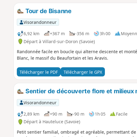
Tour de Bisanne
Visorandonneur
6,92 km
+367 m
-356 m
3h 00
Moyenn
Départ à Villard-sur-Doron (Savoie)
Randonnée facile en boucle qui alterne descente et mont
Blanc, le massif du Beaufortain et les Aravis.
Télécharger le PDF
Télécharger le GPX
Sentier de découverte flore et milieux 
Visorandonneur
2,89 km
+90 m
-90 m
1h 05
Facile
Départ à Hauteluce (Savoie)
Petit sentier familial, ombragé et agréable, permettant de 