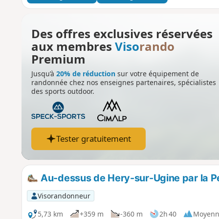
Des offres exclusives réservées
aux membres
Viso
rando
Premium
Jusqu’à
20% de réduction
sur votre équipement de
randonnée chez nos enseignes partenaires, spécialistes
des sports outdoor.
Tester gratuitement
Au-dessus de Hery-sur-Ugine par la Pe
Visorandonneur
5,73 km
+359 m
-360 m
2h 40
Moyenn