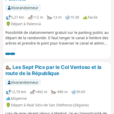
Visorandonneur
5,27 km
+12 m
-13 m
1h 30
Facile
Départ à Palencia
Possibilité de stationnement gratuit sur le parking public au
départ de la randonnée. Il faut longer le canal à l’ombre des
arbres et prendre le pont pour traverser le canal et admirer
l’écluse. Le retour se fait par l’autre berge du canal jusqu’au
bassin de rétention d’eau. Il faut prendre le passage piéton
pour traverser et entrer dans la vielle ville pour découvrir la
cathédrale. Puis retour au parking.
Les Sept Pics par le Col Ventoso et la
route de la République
Visorandonneur
12,79 km
+492 m
-490 m
5h 05
Moyenne
Départ à Real Sitio de San Ildefonso (Ségovie)
Lors de mon récent séjour à Madrid, j'ai eu l'opportunité de