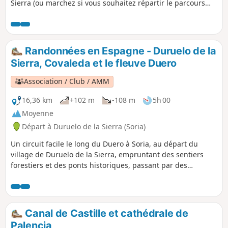
Sierra (ou marchez si vous souhaitez répartir le parcours
sur deux jours).Cet itinéraire relie plusieurs sommets
marquants, offrant des vues panoramiques sur les crêtes,
des paysages rocheux spectaculaires et la source du Duero
dans un cadre sauvage et pittoresque.
Randonnées en Espagne - Duruelo de la
Sierra, Covaleda et le fleuve Duero
Association / Club / AMM
16,36 km
+102 m
-108 m
5h 00
Moyenne
Départ à Duruelo de la Sierra (Soria)
Un circuit facile le long du Duero à Soria, au départ du
village de Duruelo de la Sierra, empruntant des sentiers
forestiers et des ponts historiques, passant par des
ermitages et le village de Covaleda avant de revenir à
travers un paysage forestier paisible.
Canal de Castille et cathédrale de
Palencia