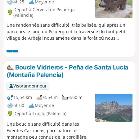
long de la rivière.
4h 25
Moyenne
Départ à Cervera de Pisuerga
(Palencia)
Une randonnée sans difficulté, très balisée, qui après un
parcours le long du Pisuerga et la traversée du tout petit
village de Arbejal nous amène dans la forêt où nous
quittons les balises pour plus profiter du lac et de ses
berges. On monte ensuite vers la Pena del Oso et de jolis
pâturages puis on longe une petite crête rocheuse et on
retrouve un alpage où l'on peut voir une très belle hutte de
Boucle Vidrieros - Peña de Santa Lucia
berger (una chozo) restaurée.
(Montaña Palencia)
Visorandonneur
15,54 km
+554 m
-560 m
6h 00
Moyenne
Départ à Triollo (Palencia)
Une boucle sans difficulté dans les
Fuentes Carrionas, parc naturel et
montagne peu connus de la cordillère