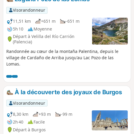
Visorandonneur
11,51 km
+651 m
-651 m
5h 10
Moyenne
Départ à Velilla del Río Carrión
(Palencia)
Randonnée au cœur de la montaña Palentina, depuis le
village de Cardaño de Arriba jusqu'au Lac Pozo de las
Lomas.
À la découverte des joyaux de Burgos
Visorandonneur
8,30 km
+93 m
-99 m
2h 40
Facile
Départ à Burgos