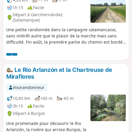
1h 15
Facile
Départ à Garcihernández
(Salamanque)
Une petite randonnée dans la campagne salamancaise,
sans intérêt autre que le plaisir de la marche mais sans
difficulté. Fin août, la première partie du chemin est bordée
de mûres attendant d'être cueillies.
Le Rio Arlanzón et la Chartreuse de
Miraflores
Visorandonneur
10,85 km
+65 m
-65 m
3h 15
Facile
Départ à Burgos
Une promenade pour découvrir le Rio
Arlanzón, la rivière qui arrose Burgos, la