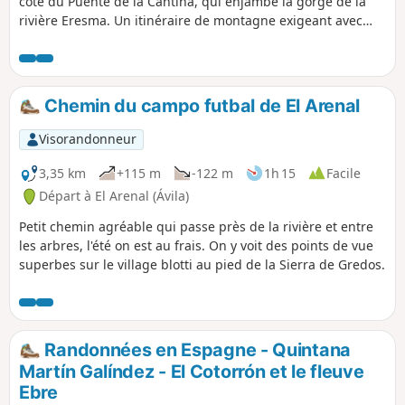
côté du Puente de la Cantina, qui enjambe la gorge de la
rivière Eresma. Un itinéraire de montagne exigeant avec
une montée raide vers la Peña Citores, récompensée par
des vues panoramiques, des vestiges historiques de la
guerre civile, des paysages alpins et une descente
pittoresque le long de sentiers forestiers et de ruisseaux de
Chemin du campo futbal de El Arenal
montagne.
Visorandonneur
3,35 km
+115 m
-122 m
1h 15
Facile
Départ à El Arenal (Ávila)
Petit chemin agréable qui passe près de la rivière et entre
les arbres, l'été on est au frais. On y voit des points de vue
superbes sur le village blotti au pied de la Sierra de Gredos.
Randonnées en Espagne - Quintana
Martín Galíndez - El Cotorrón et le fleuve
Ebre