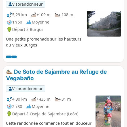
Visorandonneur
5,29 km
+109 m
-108 m
1h 50
Moyenne
Départ à Burgos
Une petite promenade sur les hauteurs
du Vieux Burgos
De Soto de Sajambre au Refuge de
Vegabaño
Visorandonneur
4,30 km
+435 m
-31 m
2h 30
Moyenne
Départ à Oseja de Sajambre (León)
Cette randonnée commence tout en douceur