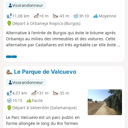
Visorandonneur
11,08 km
+6 m
-43 m
3h 10
Moyenne
Départ à Orbaneja Riopico (Burgos)
Alternative à l'entrée de Burgos qui évite le bitume après
Orbanejo au milieu des immeubles et des voitures. Cette
alternative par Castañares est très agréable car elle évite au
maximum le goudron, et elle est ombragée tout au long du
Rio Arlanzon. Des flèches Jaunes typiques permettent de la
suivre sans difficulté après Castañares.
Le Parque de Valcuevo
Visorandonneur
4,07 km
+31 m
-35 m
1h 15
Facile
Départ à Valverdón (Salamanque)
Le Parc Valcuevo est un parc public en
forme allongée le long du Rio Tormes