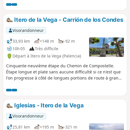
monastères . Prendre le temps aussi de se reposer après
les longues étapes précédentes afin de se préparer à
affronter les longues étapes suivantes.
Itero de la Vega - Carrión de los Condes
Visorandonneur
33,93 km
+148 m
-92 m
10h 05
Très difficile
Départ à Itero de la Vega (Palencia)
Cinquante-neuvième étape du Chemin de Compostelle.
Étape longue et plate sans aucune difficulté si ce n'est que
l'on progresse à côté de longues portions de route à grande
circulation. Vous entrez dans la province de Palencia et
traverserez plusieurs villes et villages dont ceux de Boadilla
del Camino avec son Rollo gothique et de Frómista où vous
pourrez contempler la quadruple écluse du Canal de
Iglesias - Itero de la Vega
Castilla. Après être entré dans la communauté autonome de
Castille-et-León, vous découvrez la ville de Carrión de los
Visorandonneur
Condes avec son extraordinaire Église de Santa María del
Camino et sa vieille ville.
25,81 km
+195 m
-321 m