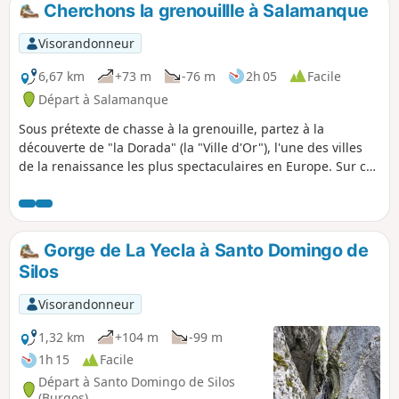
Cherchons la grenouillle à Salamanque
p
Visorandonneur
6,67 km
+73 m
-76 m
2h 05
Facile
Départ à Salamanque
Sous prétexte de chasse à la grenouille, partez à la
découverte de "la Dorada" (la "Ville d'Or"), l'une des villes
de la renaissance les plus spectaculaires en Europe. Sur ce
parcours, de nombreux monuments peuvent être visités,
certains sont payants. Pour bénéficier pleinement de
l'ambiance de cette ville, même si alors les visites ne seront
plus possibles, vous pouvez faire cette rando en nocturne,
Gorge de La Yecla à Santo Domingo de
avec une pause pour diner aux alentours de la Plaza Mayor.
Silos
Visorandonneur
1,32 km
+104 m
-99 m
1h 15
Facile
Départ à Santo Domingo de Silos
(Burgos)