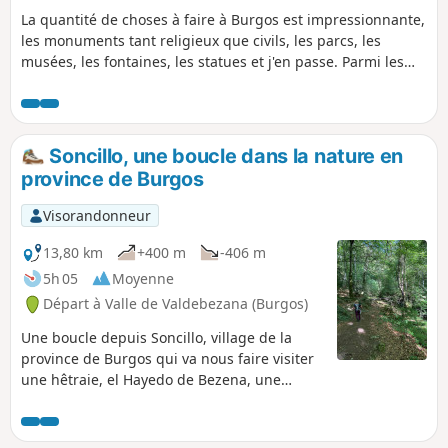
La quantité de choses à faire à Burgos est impressionnante,
les monuments tant religieux que civils, les parcs, les
musées, les fontaines, les statues et j'en passe. Parmi les
lieux à visiter, peut-être que le plus important à voir est la
Cathédrale de Santa Maria, une église catholique de style
gothique transformé en musée. Elle détient dans son
intérieur, de nombreuses chapelles qui sont chacune, un
Soncillo, une boucle dans la nature en
petit musée à elle seule. Pas loin de l'autel, sur le sol, se
province de Burgos
trouve la pierre tombale du Cid et de Chimène. Ne pas
manquer non plus le Monastère de Santa María la Real de
Visorandonneur
Las Huelgas, le Château de Burgos, le centre historique, la
Chartreuse de Miraflores, etc. J'ai passé une journée à
13,80 km
+400 m
-406 m
visiter Burgos, à l'issue de la cinquante-sixième étape de
5h 05
Moyenne
mon chemin de Compostelle.
Départ à Valle de Valdebezana (Burgos)
Une boucle depuis Soncillo, village de la
province de Burgos qui va nous faire visiter
une hêtraie, el Hayedo de Bezena, une
cascade du Arroyo de la Gándara, cascada
de las Pisas, et revenir par le chemin oublié
de Saint-Jacques, el Camino Olvidado a