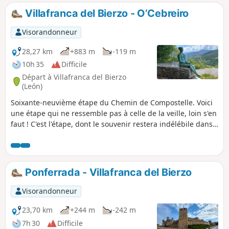
Santiago.
Villafranca del Bierzo - O’Cebreiro
Visorandonneur
28,27 km
+883 m
-119 m
10h 35
Difficile
Départ à Villafranca del Bierzo
(León)
Soixante-neuvième étape du Chemin de Compostelle. Voici
une étape qui ne ressemble pas à celle de la veille, loin s'en
faut ! C'est l'étape, dont le souvenir restera indélébile dans
le temps, grâce à la belle, excitante et redoutée montée
vers O Cebreiro, la plus haute ascension du Chemin
Français en territoire espagnol. Au village d'O Cebreiro,
vous êtes en Galice, ce village est un petit bijou, de par son
Ponferrada - Villafranca del Bierzo
emplacement, ses vues, son église, ses pallozas et ses
légendes.
Visorandonneur
23,70 km
+244 m
-242 m
7h 30
Difficile