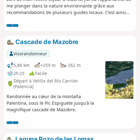
me plonger dans la nature environnante grâce aux
recommandations de plusieurs guides locaux. C'est ainsi
que j'ai découvert cette randonnée classique dans le
secteur des Siete Picos, un incontournable pour les
amoureux de la montagne à proximité de la capitale. Ce
parcours m'a mené au col de la Fuenfría en empruntant le
Cascade de Mazobre
Col Ventoso et la route de la République, pour un retour par
le sentier des Cospes et le chemin Schmid.
Visorandonneur
5,86 km
+259 m
-262 m
2h 25
Facile
Départ à Velilla del Río Carrión
(Palencia)
Randonnée au cœur de la montaña
Palentina, sous le Pic Espiguëte jusqu'à la
magnifique cascade de Mazobre.
Laguna Pozo de las Lomas