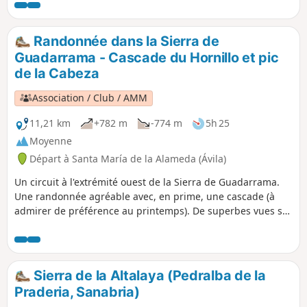
Randonnée dans la Sierra de
Guadarrama - Cascade du Hornillo et pic
de la Cabeza
Association / Club / AMM
11,21 km
+782 m
-774 m
5h 25
Moyenne
Départ à Santa María de la Alameda (Ávila)
Un circuit à l'extrémité ouest de la Sierra de Guadarrama.
Une randonnée agréable avec, en prime, une cascade (à
admirer de préférence au printemps). De superbes vues sur
El Escorial et, au loin, sur Madrid. Par temps clair, on peut
également admirer les montagnes de Gredos à l'ouest.
Sierra de la Altalaya (Pedralba de la
Praderia, Sanabria)