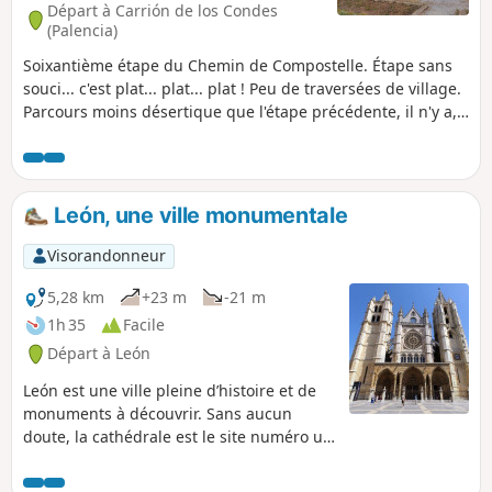
Départ à Carrión de los Condes
(Palencia)
Soixantième étape du Chemin de Compostelle. Étape sans
souci... c'est plat... plat... plat ! Peu de traversées de village.
Parcours moins désertique que l'étape précédente, il n'y a,
néanmoins, pas grand chose à découvrir. Mais cela peut
être l'occasion d'écouter le silence et de méditer sur ce qui
nous a vraiment poussé à rejoindre Compostelle !
León, une ville monumentale
Visorandonneur
5,28 km
+23 m
-21 m
1h 35
Facile
Départ à León
León est une ville pleine d’histoire et de
monuments à découvrir. Sans aucun
doute, la cathédrale est le site numéro un
à voir à León. Un monument colossal qui
gouverne la ville depuis les hauteurs et