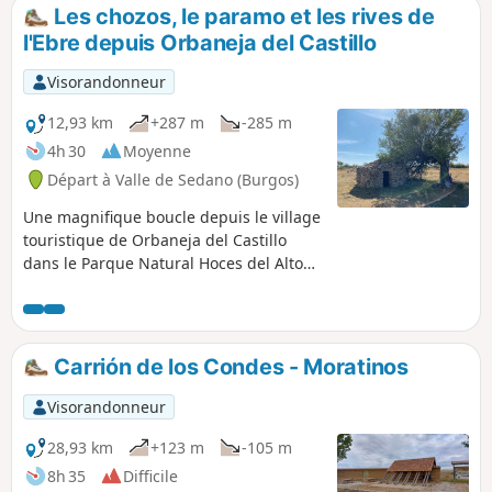
Les chozos, le paramo et les rives de
l'Ebre depuis Orbaneja del Castillo
Visorandonneur
12,93 km
+287 m
-285 m
4h 30
Moyenne
Départ à Valle de Sedano (Burgos)
Une magnifique boucle depuis le village
touristique de Orbaneja del Castillo
dans le Parque Natural Hoces del Alto
Ebro qui vous fera découvrir un
magnifique village et une résurgence,
des habitats de bergers en pierres
sèches, le paramo et les berges de
Carrión de los Condes - Moratinos
l'Ebro.
Visorandonneur
28,93 km
+123 m
-105 m
8h 35
Difficile