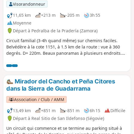
Visorandonneur
11,65 km
+213 m
-205 m
3h 55
Moyenne
Départ à Pedralba de la Pradería (Zamora)
Circuit familial (3-4h quand même) sur chemins faciles.
Belvédère à la cote 1151, à 1.5 km de la route : vue à 360
degrés. D+ 220m. Beaux panoramas à plusieurs endroits.
Vue sur le Portugal d'un côté. Puis plus tard vue sur Puebla
et la sierra au-dessus du lac de Sanabria.
Mirador del Cancho et Peña Citores
dans la Sierra de Guadarrama
Association / Club / AMM
13,49 km
+851 m
-851 m
6h 15
Difficile
Départ à Real Sitio de San Ildefonso (Ségovie)
Un circuit qui commence et se termine au parking situé à