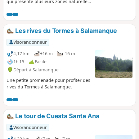
qui présente plusieurs zones naturelles.
Une zone un peu humide le long de la
rivière avec des chênes verts, des
peupliers et des saules, parfois
traversés par quelques ruisseaux
Les rives du Tormes à Salamanque
saisonniers, et une zone plus sèche
avec des pins sur le plateau.
Visorandonneur
4,17 km
+16 m
-16 m
1h 15
Facile
Départ à Salamanque
Une petite promenade pour profiter des
rives du Tormes à Salamanque.
Le tour de Cuesta Santa Ana
Visorandonneur
4,20 km
+7 m
-7 m