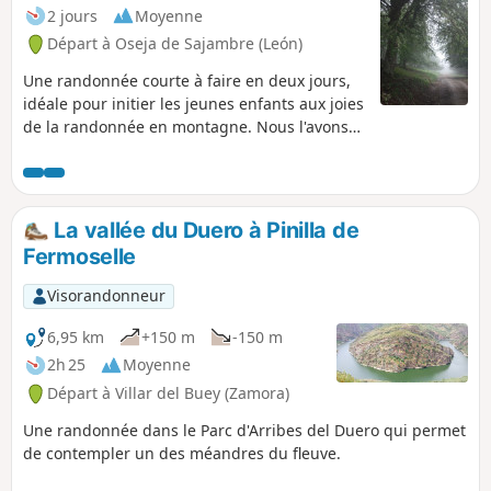
2 jours
Moyenne
Départ à Oseja de Sajambre (León)
Une randonnée courte à faire en deux jours,
idéale pour initier les jeunes enfants aux joies
de la randonnée en montagne. Nous l'avons
fait avec deux fillettes 8 et 5 ans.
La vallée du Duero à Pinilla de
Fermoselle
Visorandonneur
6,95 km
+150 m
-150 m
2h 25
Moyenne
Départ à Villar del Buey (Zamora)
Une randonnée dans le Parc d'Arribes del Duero qui permet
de contempler un des méandres du fleuve.