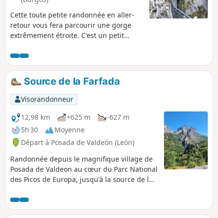
Cette toute petite randonnée en aller-
retour vous fera parcourir une gorge
extrêmement étroite. C'est un petit
ruisseau qui a tranché la montagne sur
une hauteur impressionnante (100
mètres), creusant un très étroit passage
: il faut se courber pour pouvoir passer
Source de la Farfada
à certains endroits. Vous verrez des
vautours sur les falaises et une
Visorandonneur
sculpture métallique de vautour, au
bord du chemin.
12,98 km
+625 m
-627 m
5h 30
Moyenne
Départ à Posada de Valdeón (León)
Randonnée depuis le magnifique village de
Posada de Valdeon au cœur du Parc National
des Picos de Europa, jusqu'à la source de la
Farfada. Superbes vues sur la vallée du Rio
Cares.