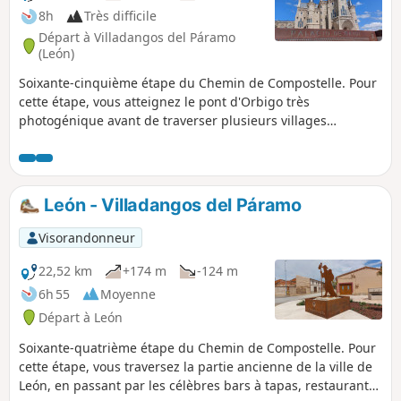
8h
Très difficile
Départ à Villadangos del Páramo
(León)
Soixante-cinquième étape du Chemin de Compostelle. Pour
cette étape, vous atteignez le pont d'Orbigo très
photogénique avant de traverser plusieurs villages
pittoresques, pour arriver à Astorga, cité romaine avec un
imposant mur d'enceinte dont les nombreux monuments
rappellent le passé historique.
León - Villadangos del Páramo
Visorandonneur
22,52 km
+174 m
-124 m
6h 55
Moyenne
Départ à León
Soixante-quatrième étape du Chemin de Compostelle. Pour
cette étape, vous traversez la partie ancienne de la ville de
León, en passant par les célèbres bars à tapas, restaurants