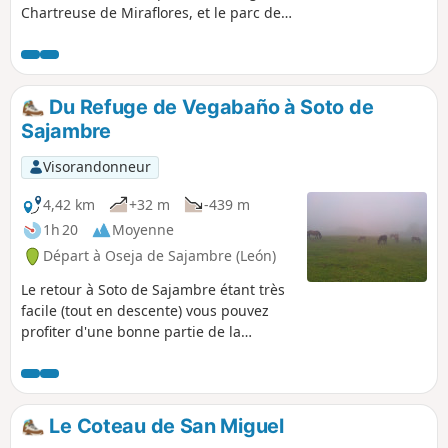
Chartreuse de Miraflores, et le parc des
Fontaines Blanches.
Du Refuge de Vegabaño à Soto de
Sajambre
Visorandonneur
4,42 km
+32 m
-439 m
1h 20
Moyenne
Départ à Oseja de Sajambre (León)
Le retour à Soto de Sajambre étant très
facile (tout en descente) vous pouvez
profiter d'une bonne partie de la
journée pour explorer les lieux.
Demandez aux gardes du refuge de
vous préparer un pique-nique, vous
pourrez le déguster assis dans l'herbe
Le Coteau de San Miguel
de la Majada de Vegabaño.