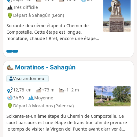
Très difficile
Départ à Sahagún (León)
Soixante-deuxième étape du Chemin de
Compostelle. Cette étape est longue,
monotone, chaude ! Bref, encore une étape
dans la Meseta et plus précisément dans la
rocailleuse plaine de Páramo, avec
d'interminables chemins rectilignes sans
grande variété, qui n'en finissent pas.
Moratinos - Sahagún
Visorandonneur
12,78 km
+73 m
-112 m
3h 50
Moyenne
Départ à Moratinos (Palencia)
Soixante-et-unième étape du Chemin de Compostelle. Ce
court parcours est une étape de transition afin de prendre
le temps de visiter la Virgen del Puente avant d'arriver à
Sahagún puis visiter cette ville, ses églises et ses