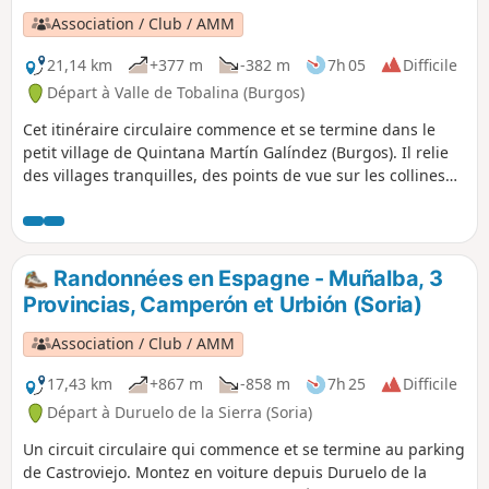
Association / Club / AMM
21,14 km
+377 m
-382 m
7h 05
Difficile
Départ à Valle de Tobalina (Burgos)
Cet itinéraire circulaire commence et se termine dans le
petit village de Quintana Martín Galíndez (Burgos). Il relie
des villages tranquilles, des points de vue sur les collines
d'El Cotorrón et d'Altos del Portillo, les rives de l'Èbre, un
pont romain et le hameau de Montejo de San Miguel.
Randonnées en Espagne - Muñalba, 3
Provincias, Camperón et Urbión (Soria)
Association / Club / AMM
17,43 km
+867 m
-858 m
7h 25
Difficile
Départ à Duruelo de la Sierra (Soria)
Un circuit circulaire qui commence et se termine au parking
de Castroviejo. Montez en voiture depuis Duruelo de la