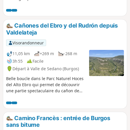
cantabrique, au sud des Picos de
Europa. La Peña de Santa Lucia est un
sommet excentré qui offre de beaux
panoramas sur les hauts sommets
Cañones del Ebro y del Rudrón depuis
(Curavacas, Espiguete, etc) Randonnée
Valdelateja
très peu fréquentée, juste chevaux et
vaches en liberté, très peu balisée.
Visorandonneur
11,05 km
+269 m
-268 m
3h 55
Facile
Départ à Valle de Sedano (Burgos)
Belle boucle dans le Parc Naturel Hoces
del Alto Ebro qui permet de découvrir
une partie spectaculaire du cañon de
l'Ebre.
Camino Francès : entrée de Burgos
sans bitume