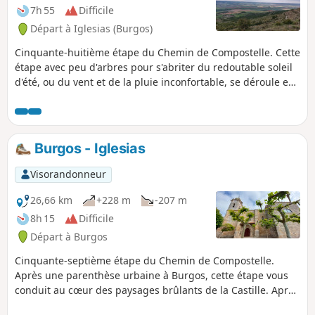
7h 55
Difficile
Départ à Iglesias (Burgos)
Cinquante-huitième étape du Chemin de Compostelle. Cette
étape avec peu d'arbres pour s'abriter du redoutable soleil
d'été, ou du vent et de la pluie inconfortable, se déroule en
grande partie sur un bon terrain entre les champs de
céréales. Après le passage sous les arches de San Antón,
vous traversez le village de Castrojeriz et après l'ascension
du Teso de Mostelares, vous arrivez au village d'Itero de la
Burgos - Iglesias
Vega.
Visorandonneur
26,66 km
+228 m
-207 m
8h 15
Difficile
Départ à Burgos
Cinquante-septième étape du Chemin de Compostelle.
Après une parenthèse urbaine à Burgos, cette étape vous
conduit au cœur des paysages brûlants de la Castille. Après
Rabé de las Calzadas vous rentrez de plein pied dans une