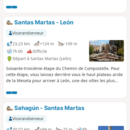
et points emblématiques tels que la colonne Trajana. La
sortie de León est terrible, plusieurs heures de marche le
long de la N-120, et ce, jusqu'à Villadangos del Páramo.
Santas Martas - León
Visorandonneur
23,23 km
+124 m
-109 m
7h 00
Difficile
Départ à Santas Martas (León)
Soixante-troisième étape du Chemin de Compostelle. Pour
cette étape, vous laissez derrière vous le haut plateau aride
de la Meseta pour arriver à León, une des villes les plus
belles et les plus riches en culture du Chemin de Saint-
Jacques. Étape assez courte qui vous laissera du temps
pour visiter cette ville.
Sahagún - Santas Martas
Visorandonneur
30,07 km
+94 m
-75 m
8h