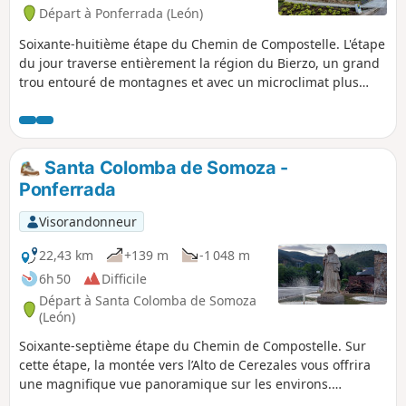
Départ à Ponferrada (León)
Soixante-huitième étape du Chemin de Compostelle. L'étape
du jour traverse entièrement la région du Bierzo, un grand
trou entouré de montagnes et avec un microclimat plus
doux. Vous retrouvez la campagne et les vignobles qui
donnent les fameux vins du Bierzo. Après avoir, passé
quelques petits villages qui s’étirent le long du chemin et
franchi le Rio Cua, arrivez à Villafranca del Bierzo, ville
Santa Colomba de Somoza -
franque née du chemin et riche d’un beau patrimoine
Ponferrada
Visorandonneur
22,43 km
+139 m
-1 048 m
6h 50
Difficile
Départ à Santa Colomba de Somoza
(León)
Soixante-septième étape du Chemin de Compostelle. Sur
cette étape, la montée vers l’Alto de Cerezales vous offrira
une magnifique vue panoramique sur les environs.
Commence alors une longue descente par des chemins