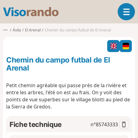
V
O
i
u
s
v
o
•••
Ávila
El Arenal
Chemin du campo futbal de El Arenal
r
r
i
a
r
n
l
d
Chemin du campo futbal de El
a
o
n
Arenal
a
v
Petit chemin agréable qui passe près de la rivière et
i
entre les arbres, l'été on est au frais. On y voit des
g
a
points de vue superbes sur le village blotti au pied de
t
la Sierra de Gredos.
i
o
Fiche technique
n°
85743333
n