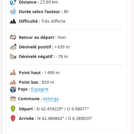
Distance :
27,69 km
Durée selon l’auteur :
8h
Difficulté :
Très difficile
Retour au départ :
Non
Dénivelé positif :
+ 639 m
Dénivelé négatif :
- 78 m
Point haut :
1 499 m
Point bas :
859 m
Pays :
Espagne
Commune :
Astorga
Départ :
N 42.459229° / O 6.08071°
Arrivée :
N 42.489842° / O 6.389055°