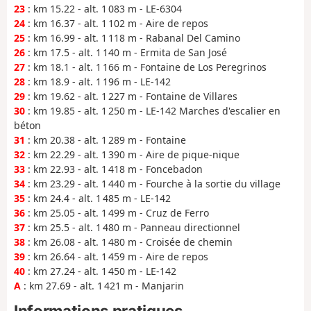
23
: km 15.22 - alt. 1 083 m - LE-6304
24
: km 16.37 - alt. 1 102 m - Aire de repos
25
: km 16.99 - alt. 1 118 m - Rabanal Del Camino
26
: km 17.5 - alt. 1 140 m - Ermita de San José
27
: km 18.1 - alt. 1 166 m - Fontaine de Los Peregrinos
28
: km 18.9 - alt. 1 196 m - LE-142
29
: km 19.62 - alt. 1 227 m - Fontaine de Villares
30
: km 19.85 - alt. 1 250 m - LE-142 Marches d'escalier en
béton
31
: km 20.38 - alt. 1 289 m - Fontaine
32
: km 22.29 - alt. 1 390 m - Aire de pique-nique
33
: km 22.93 - alt. 1 418 m - Foncebadon
34
: km 23.29 - alt. 1 440 m - Fourche à la sortie du village
35
: km 24.4 - alt. 1 485 m - LE-142
36
: km 25.05 - alt. 1 499 m - Cruz de Ferro
37
: km 25.5 - alt. 1 480 m - Panneau directionnel
38
: km 26.08 - alt. 1 480 m - Croisée de chemin
39
: km 26.64 - alt. 1 459 m - Aire de repos
40
: km 27.24 - alt. 1 450 m - LE-142
A
: km 27.69 - alt. 1 421 m - Manjarin
Informations pratiques