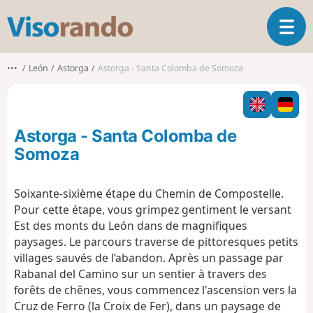
V
O
i
u
s
v
o
•••
León
Astorga
Astorga - Santa Colomba de Somoza
r
r
i
a
r
n
l
d
Astorga - Santa Colomba de
a
o
n
Somoza
a
v
Soixante-sixième étape du Chemin de Compostelle.
i
Pour cette étape, vous grimpez gentiment le versant
g
a
Est des monts du León dans de magnifiques
t
paysages. Le parcours traverse de pittoresques petits
i
villages sauvés de l’abandon. Après un passage par
o
Rabanal del Camino sur un sentier à travers des
n
forêts de chênes, vous commencez l'ascension vers la
Cruz de Ferro (la Croix de Fer), dans un paysage de