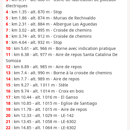
électriques
4
: km 1.35 - alt. 870 m - Stop
5
: km 1.86 - alt. 874 m - Murias de Rechivaldo
6
: km 2.31 - alt. 884 m - Albergue Las Aguedas
7
: km 3.02 - alt. 895 m - Croisée de chemins
8
: km 3.74 - alt. 912 m - Croisée de chemins
9
: km 4.64 - alt. 932 m - Stop
10
: km 5.61 - alt. 966 m - Borne avec indication pratique
11
: km 6.38 - alt. 977 m - Aire de repos Santa Catalina De
Somoza
12
: km 6.89 - alt. 985 m - Aire de repos
13
: km 7.4 - alt. 990 m - Borne à la croisée de chemins
14
: km 7.7 - alt. 989 m - Aire de repos
15
: km 9.27 - alt. 1 011 m - Stèle
16
: km 9.74 - alt. 1 014 m - Croix en bois
17
: km 10.44 - alt. 1 016 m - El Ganso
18
: km 10.85 - alt. 1 015 m - Eglise de Santiago
19
: km 11.78 - alt. 1 015 m - Aire de repos
20
: km 12.33 - alt. 1 029 m - LE-142
21
: km 13.45 - alt. 1 058 m - LE-6302
22
: km 14.85 - alt. 1 064 m - LE-6302