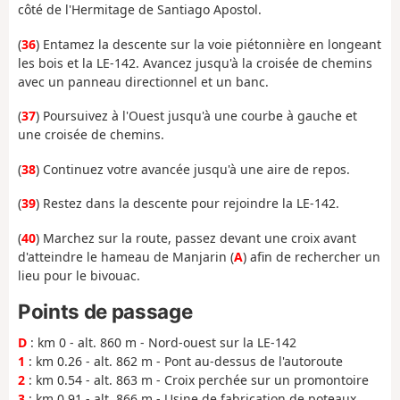
côté de l'Hermitage de Santiago Apostol.
(
36
) Entamez la descente sur la voie piétonnière en longeant
les bois et la LE-142. Avancez jusqu'à la croisée de chemins
avec un panneau directionnel et un banc.
(
37
) Poursuivez à l'Ouest jusqu'à une courbe à gauche et
une croisée de chemins.
(
38
) Continuez votre avancée jusqu'à une aire de repos.
(
39
) Restez dans la descente pour rejoindre la LE-142.
(
40
) Marchez sur la route, passez devant une croix avant
d'atteindre le hameau de Manjarin (
A
) afin de rechercher un
lieu pour le bivouac.
Points de passage
D
: km 0 - alt. 860 m - Nord-ouest sur la LE-142
1
: km 0.26 - alt. 862 m - Pont au-dessus de l'autoroute
2
: km 0.54 - alt. 863 m - Croix perchée sur un promontoire
3
: km 0.91 - alt. 866 m - Usine de fabrication de poteaux