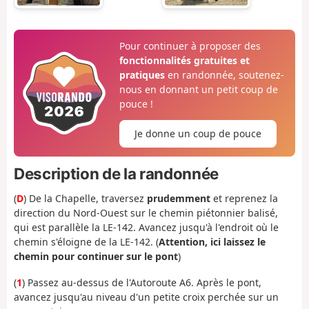
Pour continuer à proposer des
fonctionnalités gratuites et
pratiques
en randonnée, soutenez-
nous en donnant un petit coup de
pouce !
Je donne un coup de pouce
Description de la randonnée
(
D
) De la Chapelle, traversez
prudemment
et reprenez la
direction du Nord-Ouest sur le chemin piétonnier balisé,
qui est parallèle la LE-142. Avancez jusqu'à l'endroit où le
chemin s'éloigne de la LE-142. (
Attention, ici laissez le
chemin pour continuer sur le pont
)
(
1
) Passez au-dessus de l'Autoroute A6. Après le pont,
avancez jusqu'au niveau d'un petite croix perchée sur un