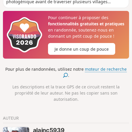
photogénique avant de traverser plusieurs villages
pittoresques, pour arriver à Astorga, cité romaine avec un
imposant mur d'enceinte dont les nombreux monuments
Pour continuer à proposer des
rappellent le passé historique.
fonctionnalités gratuites et pratiques
en randonnée, soutenez-nous en
donnant un petit coup de pouce !
Je donne un coup de pouce
Pour plus de randonnées, utilisez notre
moteur de recherche
.
Les descriptions et la trace GPS de ce circuit restent la
propriété de leur auteur. Ne pas les copier sans son
autorisation.
AUTEUR
alainc5939