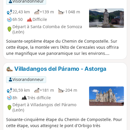
Visorandonneur
22,43 km
+139 m
-1 048 m
6h 50
Difficile
Départ à Santa Colomba de Somoza
(León)
Soixante-septième étape du Chemin de Compostelle. Sur
cette étape, la montée vers l’Alto de Cerezales vous offrira
une magnifique vue panoramique sur les environs.
Commence alors une longue descente par des chemins
caillouteux et, à travers de magnifiques châtaigneraies, vers
Villadangos del Páramo - Astorga
Ponferrada. Cette vieille cité construite au confluent des
Rios Boeza possède de nombreux édifices religieux et un
Visorandonneur
imposant château fort construit par les Templiers au 13e
siècle.
30,59 km
+181 m
-204 m
8h
Très difficile
Départ à Villadangos del Páramo
(León)
Soixante-cinquième étape du Chemin de Compostelle. Pour
cette étape, vous atteignez le pont d'Orbigo très