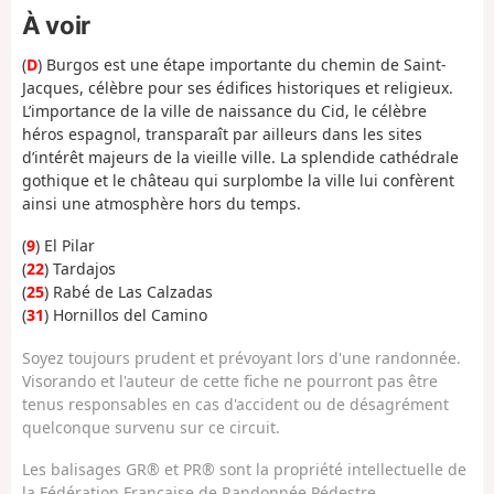
À voir
(
D
) Burgos est une étape importante du chemin de Saint-
Jacques, célèbre pour ses édifices historiques et religieux.
L’importance de la ville de naissance du Cid, le célèbre
héros espagnol, transparaît par ailleurs dans les sites
d’intérêt majeurs de la vieille ville. La splendide cathédrale
gothique et le château qui surplombe la ville lui confèrent
ainsi une atmosphère hors du temps.
(
9
) El Pilar
(
22
) Tardajos
(
25
) Rabé de Las Calzadas
(
31
) Hornillos del Camino
Soyez toujours prudent et prévoyant lors d'une randonnée.
Visorando et l'auteur de cette fiche ne pourront pas être
tenus responsables en cas d'accident ou de désagrément
quelconque survenu sur ce circuit.
Les balisages GR® et PR® sont la propriété intellectuelle de
la Fédération Française de Randonnée Pédestre.