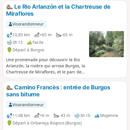
Le Rio Arlanzón et la Chartreuse de
Miraflores
Visorandonneur
10,85 km
+65 m
-65 m
3h 15
Facile
Départ à Burgos
Une promenade pour découvrir le Rio
Arlanzón, la rivière qui arrose Burgos, la
Chartreuse de Miraflores, et le parc des
Fontaines Blanches.
Camino Francès : entrée de Burgos
sans bitume
Visorandonneur
11,08 km
+6 m
-43 m
3h 10
Moyenne
Départ à Orbaneja Riopico (Burgos)