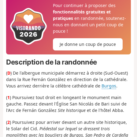
Pour continuer à proposer des
fonctionnalités gratuites et
pratiques
en randonnée, soutenez-
nous en donnant un petit coup de
pouce !
Je donne un coup de pouce
Description de la randonnée
(
D
) De l'albergue municipale démarrez à droite (Sud-Ouest)
dans la Rue Fernán González en direction de la cathédrale.
Vous arrivez derrière la célèbre cathédrale de
Burgos
.
(
1
) Poursuivez tout droit en longeant le monument main
gauche. Passez devant l'Église San Nicolás de Bari suivi de
l'Arc de Fernán González
Site historique
et de l'hôtel Abba.
(
2
) Poursuivez pour arriver devant un autre site historique,
le Solar del Cid.
Piédestal sur lequel se dressent trois
monolithes avec les boucliers de Burgos, San Pedro de Cardeña