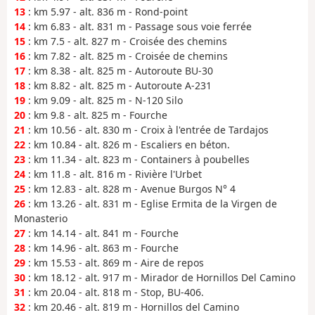
13
: km 5.97 - alt. 836 m - Rond-point
14
: km 6.83 - alt. 831 m - Passage sous voie ferrée
15
: km 7.5 - alt. 827 m - Croisée des chemins
16
: km 7.82 - alt. 825 m - Croisée de chemins
17
: km 8.38 - alt. 825 m - Autoroute BU-30
18
: km 8.82 - alt. 825 m - Autoroute A-231
19
: km 9.09 - alt. 825 m - N-120 Silo
20
: km 9.8 - alt. 825 m - Fourche
21
: km 10.56 - alt. 830 m - Croix à l'entrée de Tardajos
22
: km 10.84 - alt. 826 m - Escaliers en béton.
23
: km 11.34 - alt. 823 m - Containers à poubelles
24
: km 11.8 - alt. 816 m - Rivière l'Urbet
25
: km 12.83 - alt. 828 m - Avenue Burgos N° 4
26
: km 13.26 - alt. 831 m - Eglise Ermita de la Virgen de
Monasterio
27
: km 14.14 - alt. 841 m - Fourche
28
: km 14.96 - alt. 863 m - Fourche
29
: km 15.53 - alt. 869 m - Aire de repos
30
: km 18.12 - alt. 917 m - Mirador de Hornillos Del Camino
31
: km 20.04 - alt. 818 m - Stop, BU-406.
32
: km 20.46 - alt. 819 m - Hornillos del Camino