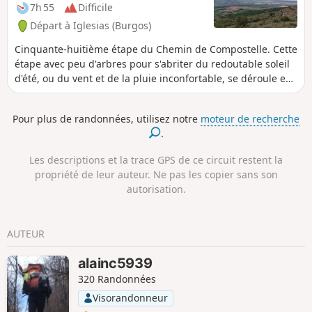
agréable. Elle évite au maximum le
7h 55
Difficile
goudron, et elle est ombragée tout au
Départ à Iglesias (Burgos)
long de la rivière.
Cinquante-huitième étape du Chemin de Compostelle. Cette
étape avec peu d'arbres pour s'abriter du redoutable soleil
d'été, ou du vent et de la pluie inconfortable, se déroule en
grande partie sur un bon terrain entre les champs de
céréales. Après le passage sous les arches de San Antón,
Pour plus de randonnées, utilisez notre
moteur de recherche
vous traversez le village de Castrojeriz et après l'ascension
.
du Teso de Mostelares, vous arrivez au village d'Itero de la
Vega.
Les descriptions et la trace GPS de ce circuit restent la
propriété de leur auteur. Ne pas les copier sans son
autorisation.
AUTEUR
alainc5939
320 Randonnées
Visorandonneur