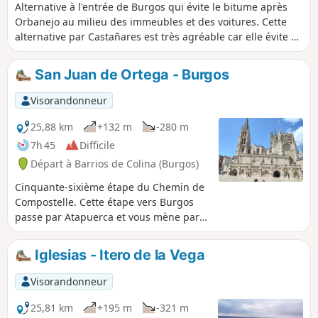
Alternative à l'entrée de Burgos qui évite le bitume après
Orbanejo au milieu des immeubles et des voitures. Cette
alternative par Castañares est très agréable car elle évite au
maximum le goudron, et elle est ombragée tout au long du
Rio Arlanzon. Des flèches Jaunes typiques permettent de la
San Juan de Ortega - Burgos
suivre sans difficulté après Castañares.
Visorandonneur
25,88 km
+132 m
-280 m
7h 45
Difficile
Départ à Barrios de Colina (Burgos)
Cinquante-sixième étape du Chemin de
Compostelle. Cette étape vers Burgos
passe par Atapuerca et vous mène par-
dessus la seule et unique petite hauteur
de la journée au travers d'une région
Iglesias - Itero de la Vega
campagnarde. Variante à l'entrée de
Burgos pour éviter le bitume après
Visorandonneur
Orbaneja Riopico. Cette alternative, bien
balisée par Castañares est plus
25,81 km
+195 m
-321 m