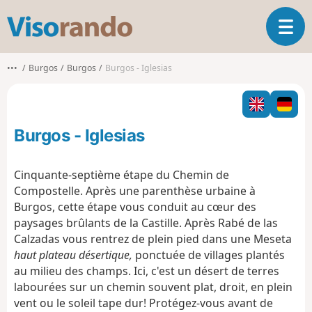
V
O
i
u
s
v
o
•••
Burgos
Burgos
Burgos - Iglesias
r
r
i
a
r
n
l
d
Burgos - Iglesias
a
o
n
a
Cinquante-septième étape du Chemin de
v
Compostelle. Après une parenthèse urbaine à
i
Burgos, cette étape vous conduit au cœur des
g
paysages brûlants de la Castille. Après Rabé de las
a
t
Calzadas vous rentrez de plein pied dans une Meseta
i
haut plateau désertique,
ponctuée de villages plantés
o
au milieu des champs. Ici, c'est un désert de terres
n
labourées sur un chemin souvent plat, droit, en plein
vent ou le soleil tape dur! Protégez-vous avant de