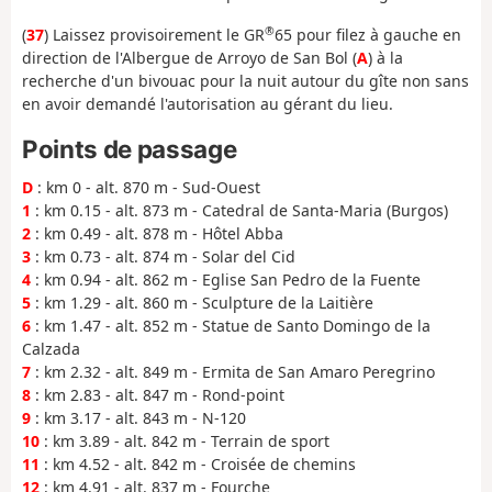
®
(
37
) Laissez provisoirement le GR
65 pour filez à gauche en
direction de l'Albergue de Arroyo de San Bol (
A
) à la
recherche d'un bivouac pour la nuit autour du gîte non sans
en avoir demandé l'autorisation au gérant du lieu.
Points de passage
D
: km 0 - alt. 870 m - Sud-Ouest
1
: km 0.15 - alt. 873 m - Catedral de Santa-Maria (Burgos)
2
: km 0.49 - alt. 878 m - Hôtel Abba
3
: km 0.73 - alt. 874 m - Solar del Cid
4
: km 0.94 - alt. 862 m - Eglise San Pedro de la Fuente
5
: km 1.29 - alt. 860 m - Sculpture de la Laitière
6
: km 1.47 - alt. 852 m - Statue de Santo Domingo de la
Calzada
7
: km 2.32 - alt. 849 m - Ermita de San Amaro Peregrino
8
: km 2.83 - alt. 847 m - Rond-point
9
: km 3.17 - alt. 843 m - N-120
10
: km 3.89 - alt. 842 m - Terrain de sport
11
: km 4.52 - alt. 842 m - Croisée de chemins
12
: km 4.91 - alt. 837 m - Fourche