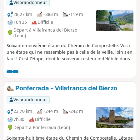
Visorandonneur
28,27 km
+883 m
-119 m
10h 35
Difficile
Départ à Villafranca del Bierzo
(León)
Soixante-neuvième étape du Chemin de Compostelle. Voici
une étape qui ne ressemble pas à celle de la veille, loin s'en
faut ! C'est l'étape, dont le souvenir restera indélébile dans
le temps, grâce à la belle, excitante et redoutée montée
vers O Cebreiro, la plus haute ascension du Chemin
Français en territoire espagnol. Au village d'O Cebreiro,
vous êtes en Galice, ce village est un petit bijou, de par son
Ponferrada - Villafranca del Bierzo
emplacement, ses vues, son église, ses pallozas et ses
légendes.
Visorandonneur
23,70 km
+244 m
-242 m
7h 30
Difficile
Départ à Ponferrada (León)
Soixante-huitième étape du Chemin de Compostelle. L'étape