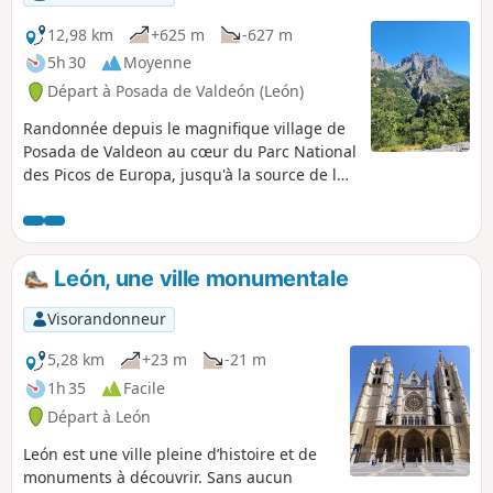
12,98 km
+625 m
-627 m
5h 30
Moyenne
Départ à Posada de Valdeón (León)
Randonnée depuis le magnifique village de
Posada de Valdeon au cœur du Parc National
des Picos de Europa, jusqu'à la source de la
Farfada. Superbes vues sur la vallée du Rio
Cares.
León, une ville monumentale
Visorandonneur
5,28 km
+23 m
-21 m
1h 35
Facile
Départ à León
León est une ville pleine d’histoire et de
monuments à découvrir. Sans aucun