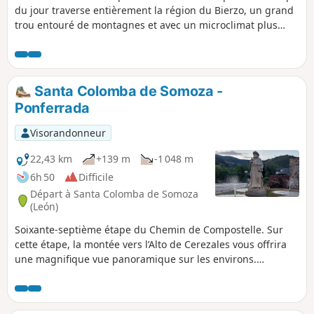
du jour traverse entièrement la région du Bierzo, un grand
trou entouré de montagnes et avec un microclimat plus
doux. Vous retrouvez la campagne et les vignobles qui
donnent les fameux vins du Bierzo. Après avoir, passé
quelques petits villages qui s’étirent le long du chemin et
franchi le Rio Cua, arrivez à Villafranca del Bierzo, ville
Santa Colomba de Somoza -
franque née du chemin et riche d’un beau patrimoine
Ponferrada
Visorandonneur
22,43 km
+139 m
-1 048 m
6h 50
Difficile
Départ à Santa Colomba de Somoza
(León)
Soixante-septième étape du Chemin de Compostelle. Sur
cette étape, la montée vers l’Alto de Cerezales vous offrira
une magnifique vue panoramique sur les environs.
Commence alors une longue descente par des chemins
caillouteux et, à travers de magnifiques châtaigneraies, vers
Ponferrada. Cette vieille cité construite au confluent des