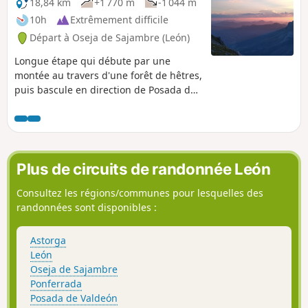
18,84 km
+1 770 m
-1 044 m
10h
Extrêmement difficile
Départ à Oseja de Sajambre (León)
Longue étape qui débute par une
montée au travers d'une forêt de hêtres,
puis bascule en direction de Posada de
Valdeon pour longer une vallée en
légère descente, avant d'entamer les
très difficiles ascensions du Canal de
Asotin, El Beron, le Canal de Congosto.
Pour enfin arriver au magnifique site de
Plus de circuits de randonnée León
Collado Jermoso sur lequel est perché le
refuge.
Consultez les régions/communes pour lesquelles des
randonnées sont disponibles :
Astorga
León
Oseja de Sajambre
Ponferrada
Posada de Valdeón