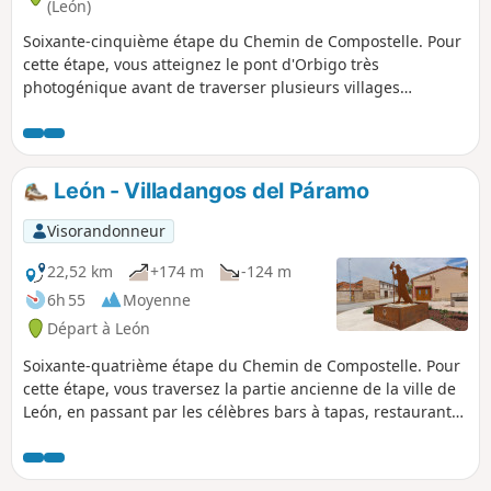
(León)
Soixante-cinquième étape du Chemin de Compostelle. Pour
cette étape, vous atteignez le pont d'Orbigo très
photogénique avant de traverser plusieurs villages
pittoresques, pour arriver à Astorga, cité romaine avec un
imposant mur d'enceinte dont les nombreux monuments
rappellent le passé historique.
León - Villadangos del Páramo
Visorandonneur
22,52 km
+174 m
-124 m
6h 55
Moyenne
Départ à León
Soixante-quatrième étape du Chemin de Compostelle. Pour
cette étape, vous traversez la partie ancienne de la ville de
León, en passant par les célèbres bars à tapas, restaurants
et points emblématiques tels que la colonne Trajana. La
sortie de León est terrible, plusieurs heures de marche le
long de la N-120, et ce, jusqu'à Villadangos del Páramo.