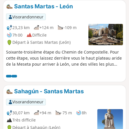
Santas Martas - León
Visorandonneur
23,23 km
+124 m
-109 m
7h 00
Difficile
Départ à Santas Martas (León)
Soixante-troisième étape du Chemin de Compostelle. Pour
cette étape, vous laissez derrière vous le haut plateau aride
de la Meseta pour arriver à León, une des villes les plus
belles et les plus riches en culture du Chemin de Saint-
Jacques. Étape assez courte qui vous laissera du temps
pour visiter cette ville.
Sahagún - Santas Martas
Visorandonneur
30,07 km
+94 m
-75 m
8h
Très difficile
Départ à Sahagún (León)