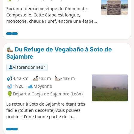
Soixante-deuxième étape du Chemin de
Compostelle. Cette étape est longue,
monotone, chaude ! Bref, encore une étape
dans la Meseta et plus précisément dans la
rocailleuse plaine de Páramo, avec
d'interminables chemins rectilignes sans
grande variété, qui n'en finissent pas.
Du Refuge de Vegabaño à Soto de
Sajambre
Visorandonneur
4,42 km
+32 m
-439 m
1h 20
Moyenne
Départ à Oseja de Sajambre (León)
Le retour à Soto de Sajambre étant très
facile (tout en descente) vous pouvez
profiter d'une bonne partie de la
journée pour explorer les lieux.
Demandez aux gardes du refuge de