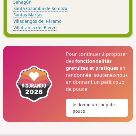
Sahagún
Santa Colomba de Somoza
Santas Martas
Villadangos del Páramo
Villafranca del Bierzo
Pour continuer à proposer
des
fonctionnalités
gratuites et pratiques
en
randonnée, soutenez-nous
en donnant un petit coup
de pouce !
Je donne un coup de
pouce