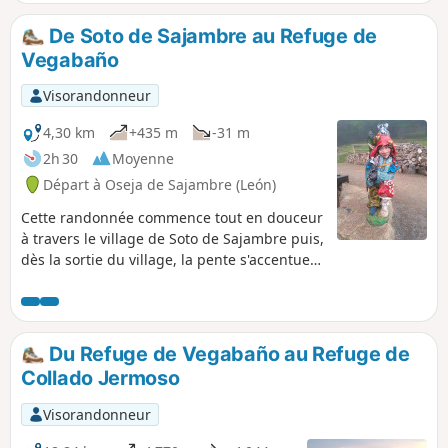
vous préparer un pique-nique, vous
pourrez le déguster assis dans l'herbe
De Soto de Sajambre au Refuge de
de la Majada de Vegabaño.
Vegabaño
Visorandonneur
4,30 km
+435 m
-31 m
2h 30
Moyenne
Départ à Oseja de Sajambre (León)
Cette randonnée commence tout en douceur
à travers le village de Soto de Sajambre puis,
dès la sortie du village, la pente s'accentue
jusqu'au Rio Agüera. À partir de ce point, la
pente s'accentue encore mais n'est pas
longue. À la jonction avec le Camino de
Vegabaño, le tracé devient beaucoup plus
Du Refuge de Vegabaño au Refuge de
facile et ne comporte plus aucune difficulté
Collado Jermoso
jusqu'au Refuge de Vegabaño.
Visorandonneur