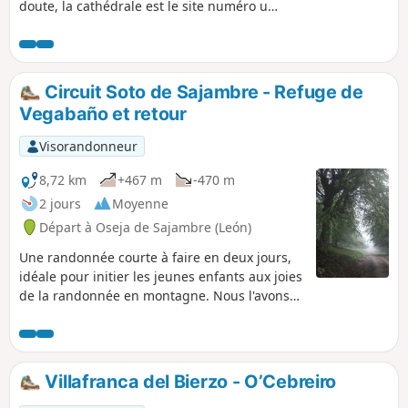
doute, la cathédrale est le site numéro un
à voir à León. Un monument colossal qui
gouverne la ville depuis les hauteurs et
qui captive par sa seule présence. Outre
cet édifice monumental, pour pourrez
Circuit Soto de Sajambre - Refuge de
découvrir la Collégiale royale de San
Vegabaño et retour
Isidoro, la Maison Botines, le Palais des
Guzmanes, les Murailles romaines et
Visorandonneur
médiévales et le Couvent San Marcos. Et
si vous avez du temps, n'hésitez pas à
8,72 km
+467 m
-470 m
flâner dans les quartiers Húmedo
2 jours
Moyenne
Romántico pour y découvrir l'ambiance
Départ à Oseja de Sajambre (León)
qui règne autour des bars à Tapas. J'ai
visité cette ville à l'issue de la soixante-
Une randonnée courte à faire en deux jours,
troisième étape de mon chemin de
idéale pour initier les jeunes enfants aux joies
Compostelle.
de la randonnée en montagne. Nous l'avons
fait avec deux fillettes 8 et 5 ans.
Villafranca del Bierzo - O’Cebreiro