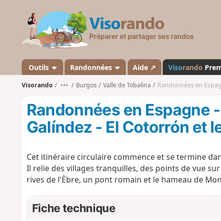
V
i
s
o
r
a
Outils
Randonnées
Aide ↗
Viso
rando
Pre
n
Visorando
•••
Burgos
Valle de Tobalina
Randonnées en Espagne - Qu
d
o
Randonnées en Espagne -
Galíndez - El Cotorrón et l
Cet itinéraire circulaire commence et se termine dan
Il
relie des villages tranquilles, des points de vue sur 
rives de l'Èbre, un pont romain et le hameau de Mon
Fiche technique