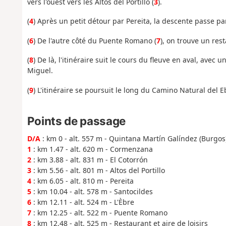
vers l'ouest vers les Altos del Portillo (
3
).
(
4
) Après un petit détour par Pereita, la descente passe pa
(
6
) De l'autre côté du Puente Romano (
7
), on trouve un rest
(
8
) De là, l'itinéraire suit le cours du fleuve en aval, av
Miguel.
(
9
) L'itinéraire se poursuit le long du Camino Natural del 
Points de passage
D/A
: km 0 - alt. 557 m - Quintana Martín Galíndez (Burgos
1
: km 1.47 - alt. 620 m - Cormenzana
2
: km 3.88 - alt. 831 m - El Cotorrón
3
: km 5.56 - alt. 801 m - Altos del Portillo
4
: km 6.05 - alt. 810 m - Pereita
5
: km 10.04 - alt. 578 m - Santocildes
6
: km 12.11 - alt. 524 m - L'Èbre
7
: km 12.25 - alt. 522 m - Puente Romano
8
: km 12.48 - alt. 525 m - Restaurant et aire de loisirs