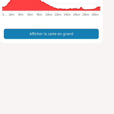
r
l
a
0…
2km
4km
6km
8km
10km
12km
14km
16km
18km
20km
c
a
r
Afficher la carte en grand
t
e
e
n
g
r
a
n
d