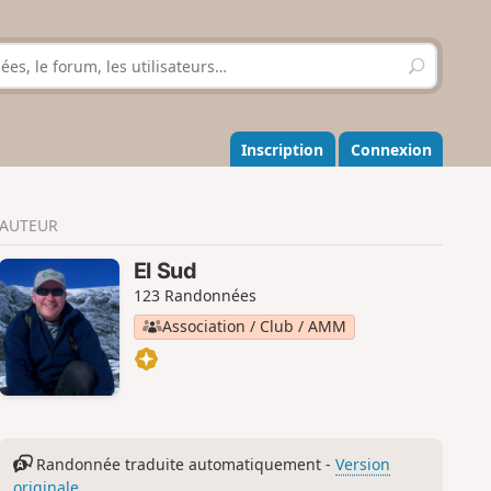
R
e
c
h
e
Inscription
Connexion
r
c
h
AUTEUR
e
r
El Sud
123 Randonnées
Association / Club / AMM
Randonnée traduite automatiquement -
Version
originale