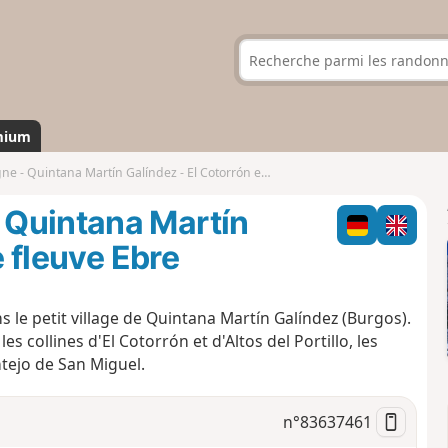
mium
intana Martín Galíndez - El Cotorrón et le fleuve Ebre
 Quintana Martín
e fleuve Ebre
s le petit village de Quintana Martín Galíndez (Burgos).
les collines d'El Cotorrón et d'Altos del Portillo, les
tejo de San Miguel.
n°
83637461