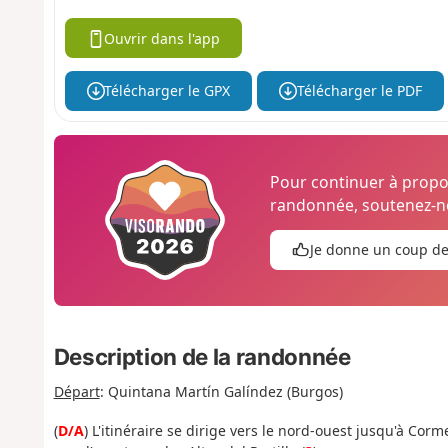
Ouvrir dans l'app
Télécharger le GPX
Télécharger le PDF
Pour continuer à prop
randonnée, soutenez-no
Je donne un coup d
Description de la randonnée
Départ
: Quintana Martín Galíndez (Burgos)
(
D/A
) L'itinéraire se dirige vers le nord-ouest jusqu'à Cor