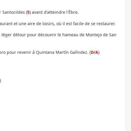
r Santocildes (
5
) avant d'atteindre l'Èbre.
aurant et une aire de loisirs, où il est facile de se restaurer.
ec un léger détour pour découvrir le hameau de Montejo de San
Ebro pour revenir à Quintana Martín Galíndez. (
D/A
)
)