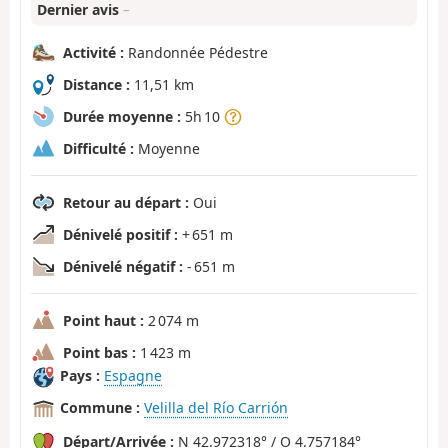
Dernier avis
–
Activité :
Randonnée Pédestre
Distance :
11,51 km
Durée moyenne :
5h 10
Difficulté :
Moyenne
Retour au départ :
Oui
Dénivelé positif :
+ 651 m
Dénivelé négatif :
- 651 m
Point haut :
2 074 m
Point bas :
1 423 m
Pays :
Espagne
Commune :
Velilla del Río Carrión
Départ/Arrivée :
N 42.972318° / O 4.757184°