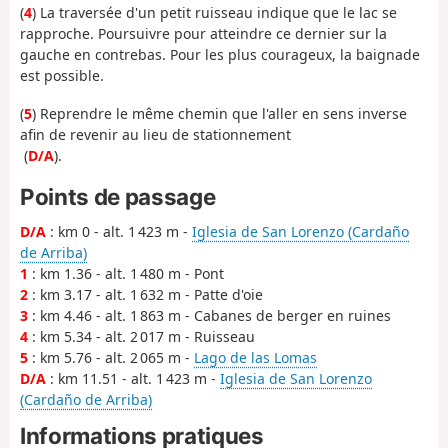
(
4
) La traversée d'un petit ruisseau indique que le lac se
rapproche. Poursuivre pour atteindre ce dernier sur la
gauche en contrebas. Pour les plus courageux, la baignade
est possible.
(
5
) Reprendre le même chemin que l'aller en sens inverse
afin de revenir au lieu de stationnement
(
D/A
).
Points de passage
D/A
: km 0 - alt. 1 423 m -
Iglesia de San Lorenzo (Cardaño
de Arriba)
1
: km 1.36 - alt. 1 480 m - Pont
2
: km 3.17 - alt. 1 632 m - Patte d'oie
3
: km 4.46 - alt. 1 863 m - Cabanes de berger en ruines
4
: km 5.34 - alt. 2 017 m - Ruisseau
5
: km 5.76 - alt. 2 065 m -
Lago de las Lomas
D/A
: km 11.51 - alt. 1 423 m -
Iglesia de San Lorenzo
(Cardaño de Arriba)
Informations pratiques