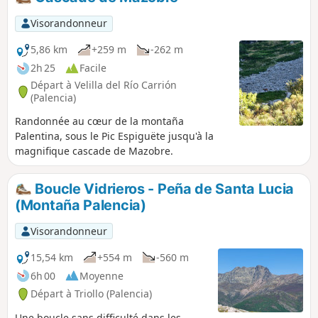
Visorandonneur
5,86 km
+259 m
-262 m
2h 25
Facile
Départ à Velilla del Río Carrión
(Palencia)
Randonnée au cœur de la montaña
Palentina, sous le Pic Espiguëte jusqu'à la
magnifique cascade de Mazobre.
Boucle Vidrieros - Peña de Santa Lucia
(Montaña Palencia)
Visorandonneur
15,54 km
+554 m
-560 m
6h 00
Moyenne
Départ à Triollo (Palencia)
Une boucle sans difficulté dans les