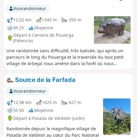
chemins possibles et le village de Porciedar est indiqué par
des panneaux de bois. On a une excellente vue sur les Pics
Visorandonneur
de Europa les plus hauts.
12,02 km
+345 m
-350 m
4h 25
Moyenne
Départ à Cervera de Pisuerga
(Palencia)
Une randonnée sans difficulté, très balisée, qui après un
parcours le long du Pisuerga et la traversée du tout petit
village de Arbejal nous amène dans la forêt où nous
quittons les balises pour plus profiter du lac et de ses
berges. On monte ensuite vers la Pena del Oso et de jolis
Source de la Farfada
pâturages puis on longe une petite crête rocheuse et on
retrouve un alpage où l'on peut voir une très belle hutte de
Visorandonneur
berger (una chozo) restaurée.
12,98 km
+625 m
-627 m
5h 30
Moyenne
Départ à Posada de Valdeón (León)
Randonnée depuis le magnifique village de
Posada de Valdeon au cœur du Parc National