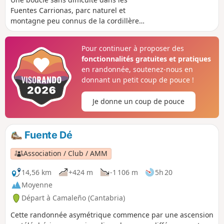
Fuentes Carrionas, parc naturel et
montagne peu connus de la cordillère
cantabrique, au sud des Picos de
Europa. La Peña de Santa Lucia est un
Pour continuer à proposer des
sommet excentré qui offre de beaux
fonctionnalités gratuites et pratiques
panoramas sur les hauts sommets
en randonnée, soutenez-nous en
(Curavacas, Espiguete, etc) Randonnée
donnant un petit coup de pouce !
très peu fréquentée, juste chevaux et
vaches en liberté, très peu balisée.
Je donne un coup de pouce
Fuente Dé
Association / Club / AMM
14,56 km
+424 m
-1 106 m
5h 20
Moyenne
Départ à Camaleño (Cantabria)
Cette randonnée asymétrique commence par une ascension