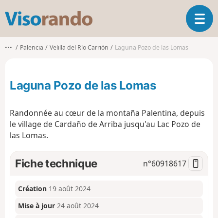
V
O
i
u
s
v
o
•••
Palencia
Velilla del Río Carrión
Laguna Pozo de las Lomas
r
r
i
a
r
n
Laguna Pozo de las Lomas
l
d
a
o
n
Randonnée au cœur de la montaña Palentina, depuis
a
le village de Cardaño de Arriba jusqu'au Lac Pozo de
v
las Lomas.
i
g
a
Fiche technique
n°
60918617
t
i
o
Création
19 août 2024
n
Mise à jour
24 août 2024