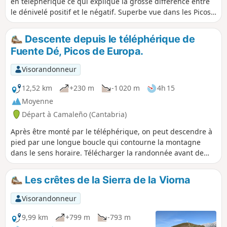
en téléphérique ce qui explique la grosse différence entre
le dénivelé positif et le négatif. Superbe vue dans les Picos
de Europa et de quoi se faire le mollets en descente.
Descente depuis le téléphérique de
Fuente Dé, Picos de Europa.
Visorandonneur
12,52 km
+230 m
-1 020 m
4h 15
Moyenne
Départ à Camaleño (Cantabria)
Après être monté par le téléphérique, on peut descendre à
pied par une longue boucle qui contourne la montagne
dans le sens horaire. Télécharger la randonnée avant de
monter, car on ne capte généralement pas. Le chemin (PR®-
PNPE-24) est facile pendant 7 km environ. Il est
Les crêtes de la Sierra de la Viorna
généralement bien balisé, mais pas toujours. Après le pont
de bois, le chemin est étroit et plus difficile sur 500m
Visorandonneur
environ. Ensuite, il se poursuit dans les bois, sans difficulté,
jusqu'à Fuente De. La randonnée est longue, donc, mieux
9,99 km
+799 m
-793 m