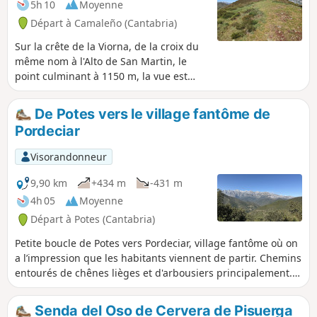
vaut être bien équipé et en forme.
5h 10
Moyenne
Départ à Camaleño (Cantabria)
Sur la crête de la Viorna, de la croix du
même nom à l'Alto de San Martin, le
point culminant à 1150 m, la vue est
tout simplement splendide, elle offre un
panorama à 360° notamment sur les
De Potes vers le village fantôme de
Picos de Europa. Aucune difficulté
Pordeciar
pendant cette randonnée en aller-
retour, seule la dernière montée à la
Visorandonneur
Croix de la Viorna est plutôt raide.
9,90 km
+434 m
-431 m
4h 05
Moyenne
Départ à Potes (Cantabria)
Petite boucle de Potes vers Pordeciar, village fantôme où on
a l’impression que les habitants viennent de partir. Chemins
entourés de chênes lièges et d'arbousiers principalement.
Certains chênes ont été taillés pour la récolte du liège.
Parcours facile, pas de difficulté, il y a beaucoup de
Senda del Oso de Cervera de Pisuerga