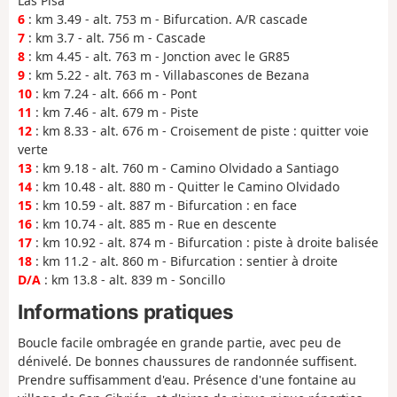
Las Pisa
6
: km 3.49 - alt. 753 m - Bifurcation. A/R cascade
7
: km 3.7 - alt. 756 m - Cascade
8
: km 4.45 - alt. 763 m - Jonction avec le GR85
9
: km 5.22 - alt. 763 m - Villabascones de Bezana
10
: km 7.24 - alt. 666 m - Pont
11
: km 7.46 - alt. 679 m - Piste
12
: km 8.33 - alt. 676 m - Croisement de piste : quitter voie
verte
13
: km 9.18 - alt. 760 m - Camino Olvidado a Santiago
14
: km 10.48 - alt. 880 m - Quitter le Camino Olvidado
15
: km 10.59 - alt. 887 m - Bifurcation : en face
16
: km 10.74 - alt. 885 m - Rue en descente
17
: km 10.92 - alt. 874 m - Bifurcation : piste à droite balisée
18
: km 11.2 - alt. 860 m - Bifurcation : sentier à droite
D/A
: km 13.8 - alt. 839 m - Soncillo
Informations pratiques
Boucle facile ombragée en grande partie, avec peu de
dénivelé. De bonnes chaussures de randonnée suffisent.
Prendre suffisamment d'eau. Présence d'une fontaine au