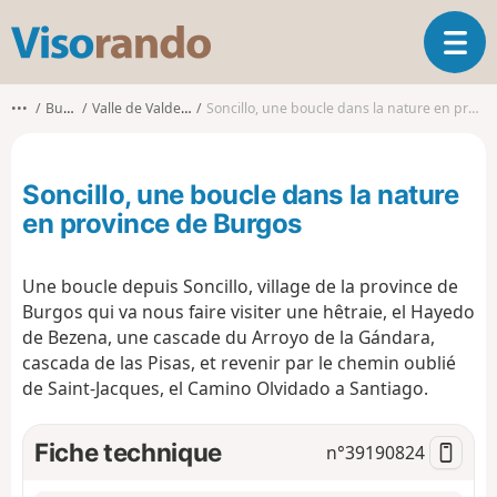
V
O
i
u
s
v
o
•••
Burgos
Valle de Valdebezana
Soncillo, une boucle dans la nature en province de Burgos
r
r
i
a
r
n
Soncillo, une boucle dans la nature
l
d
a
en province de Burgos
o
n
a
Une boucle depuis Soncillo, village de la province de
v
i
Burgos qui va nous faire visiter une hêtraie, el Hayedo
g
de Bezena, une cascade du Arroyo de la Gándara,
a
cascada de las Pisas, et revenir par le chemin oublié
t
de Saint-Jacques, el Camino Olvidado a Santiago.
i
o
Fiche technique
n
n°
39190824