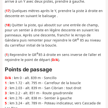
arrive à un Y avec deux pistes, prendre à gauche.
(
17
) Quelques mètres après le Y, prendre la piste à droite en
descente en suivant le balisage .
(
18
) Quitter la piste, qui aboutit sur une entrée de champ,
pour un sentier à droite en légère descente en suivant les
panneaux. Après une descente, franchir le Arroyo de
®
Gándara puis remonter pour rejoindre le GR
85 au niveau
du carrefour initial de la boucle.
®
(
1
) Reprendre le GR
85 à droite en sens inverse de l'aller et
rejoindre le point de départ (
D/A
).
Points de passage
D/A
: km 0 - alt. 839 m - Soncillo
1
: km 1.72 - alt. 795 m - Carrefour de la boucle
2
: km 2.03 - alt. 839 m - San Cibrian : tout droit
3
: km 2.2 - alt. 851 m - Route goudronnée
4
: km 2.76 - alt. 838 m - Sentier à gauche
5
: km 3.24 - alt. 789 m - Poteau indicateur, vers Cascada de