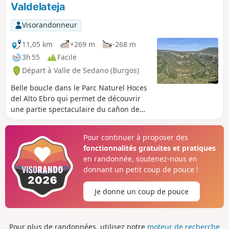
Valdelateja
sèches, le paramo et les berges de
l'Ebro.
Visorandonneur
11,05 km
+269 m
-268 m
3h 55
Facile
Départ à Valle de Sedano (Burgos)
Belle boucle dans le Parc Naturel Hoces
del Alto Ebro qui permet de découvrir
une partie spectaculaire du cañon de
l'Ebre.
Pour continuer à proposer des
fonctionnalités gratuites et pratiques
en randonnée, soutenez-nous en
donnant un petit coup de pouce !
Je donne un coup de pouce
Pour plus de randonnées, utilisez notre
moteur de recherche