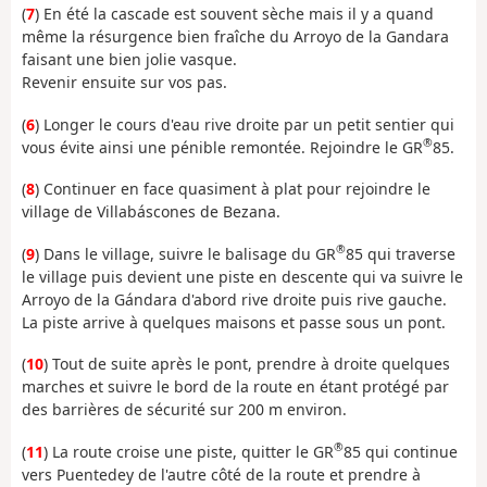
(
7
) En été la cascade est souvent sèche mais il y a quand
même la résurgence bien fraîche du Arroyo de la Gandara
faisant une bien jolie vasque.
Revenir ensuite sur vos pas.
(
6
) Longer le cours d'eau rive droite par un petit sentier qui
®
vous évite ainsi une pénible remontée. Rejoindre le GR
85.
(
8
) Continuer en face quasiment à plat pour rejoindre le
village de Villabáscones de Bezana.
®
(
9
) Dans le village, suivre le balisage du GR
85 qui traverse
le village puis devient une piste en descente qui va suivre le
Arroyo de la Gándara d'abord rive droite puis rive gauche.
La piste arrive à quelques maisons et passe sous un pont.
(
10
) Tout de suite après le pont, prendre à droite quelques
marches et suivre le bord de la route en étant protégé par
des barrières de sécurité sur 200 m environ.
®
(
11
) La route croise une piste, quitter le GR
85 qui continue
vers Puentedey de l'autre côté de la route et prendre à