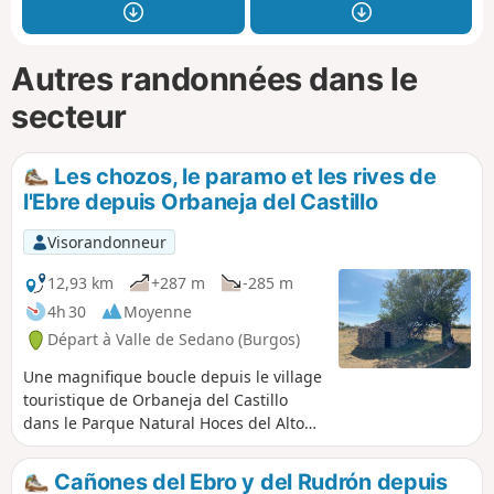
Autres randonnées dans le
secteur
Les chozos, le paramo et les rives de
l'Ebre depuis Orbaneja del Castillo
Visorandonneur
12,93 km
+287 m
-285 m
4h 30
Moyenne
Départ à Valle de Sedano (Burgos)
Une magnifique boucle depuis le village
touristique de Orbaneja del Castillo
dans le Parque Natural Hoces del Alto
Ebro qui vous fera découvrir un
magnifique village et une résurgence,
Cañones del Ebro y del Rudrón depuis
des habitats de bergers en pierres