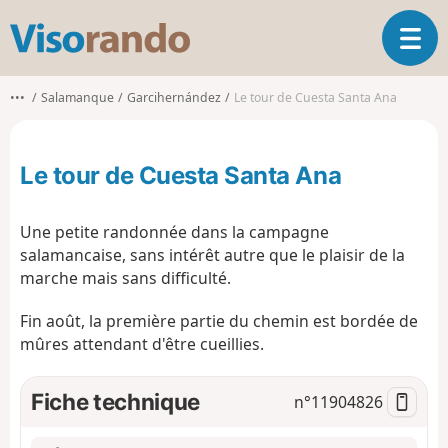
V
O
i
u
s
v
o
•••
Salamanque
Garcihernández
Le tour de Cuesta Santa Ana
r
r
i
a
r
n
Le tour de Cuesta Santa Ana
l
d
a
o
n
Une petite randonnée dans la campagne
a
salamancaise, sans intérêt autre que le plaisir de la
v
marche mais sans difficulté.
i
g
Fin août, la première partie du chemin est bordée de
a
t
mûres attendant d'être cueillies.
i
o
Fiche technique
n°
11904826
n