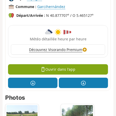
Commune :
Garcihernández
Départ/Arrivée :
N 40.877707° / O 5.465127°
Météo détaillée heure par heure
Découvrez Visorando Premium
Ouvrir dans l'app
Photos