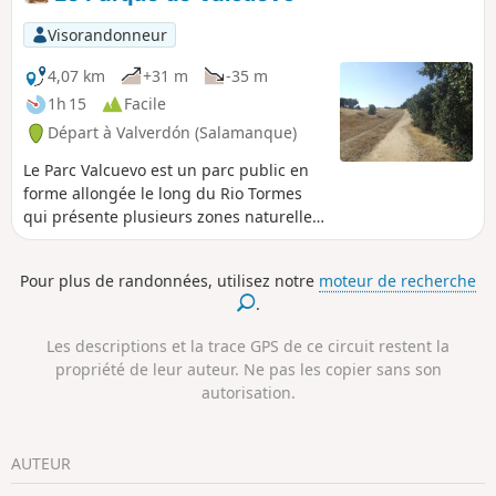
Visorandonneur
4,07 km
+31 m
-35 m
1h 15
Facile
Départ à Valverdón (Salamanque)
Le Parc Valcuevo est un parc public en
forme allongée le long du Rio Tormes
qui présente plusieurs zones naturelles.
Une zone un peu humide le long de la
rivière avec des chênes verts, des
Pour plus de randonnées, utilisez notre
moteur de recherche
peupliers et des saules, parfois
.
traversés par quelques ruisseaux
saisonniers, et une zone plus sèche
Les descriptions et la trace GPS de ce circuit restent la
avec des pins sur le plateau.
propriété de leur auteur. Ne pas les copier sans son
autorisation.
AUTEUR