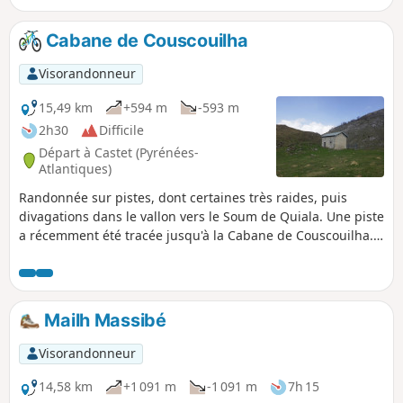
être faite à raquettes à neige avec trace
gpx.L'ensemble de la randonnée, en boucle,
Cabane de Couscouilha
nécessite un minimum de sens de
l’orientation.La trace gpx est nécessaire.
Visorandonneur
15,49 km
+594 m
-593 m
2h30
Difficile
Départ à Castet (Pyrénées-
Atlantiques)
Randonnée sur pistes, dont certaines très raides, puis
divagations dans le vallon vers le Soum de Quiala. Une piste
a récemment été tracée jusqu'à la Cabane de Couscouilha.
Elle est nettement moins raide que l'itinéraire piéton
"classique" qui comporte une forte montée, quand on quitte
la piste. Elle est donc praticable à VTTae sans portage.
Mailh Massibé
Visorandonneur
14,58 km
+1 091 m
-1 091 m
7h 15