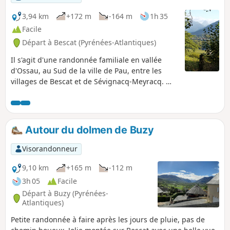
3,94 km
+172 m
-164 m
1h 35
Facile
Départ à Bescat (Pyrénées-Atlantiques)
Il s'agit d'une randonnée familiale en vallée
d'Ossau, au Sud de la ville de Pau, entre les
villages de Bescat et de Sévignacq-Meyracq. ​
Principalement en sous-bois, elle conduit au Tos
de la Courade (tos = abreuvoir) puis rejoint le
GR®78 par un sentier bien aménagé, avant de
revenir au point de départ. ​Elle domine vers le
Autour du dolmen de Buzy
Sud la vallée d'Ossau puis, en deuxième partie
de la promenade, la plaine de Pau.
Visorandonneur
9,10 km
+165 m
-112 m
3h 05
Facile
Départ à Buzy (Pyrénées-
Atlantiques)
Petite randonnée à faire après les jours de pluie, pas de