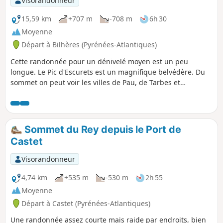
Visorandonneur
15,59 km
+707 m
-708 m
6h 30
Moyenne
Départ à Bilhères (Pyrénées-Atlantiques)
Cette randonnée pour un dénivelé moyen est un peu
longue. Le Pic d'Escurets est un magnifique belvédère. Du
sommet on peut voir les villes de Pau, de Tarbes et
d'Oloron-Sainte-Marie. Et de nombreux sommets tel quel le
Pic du Midi de Bigorre 2872 m, le Balaitous, le Palas, le
Lurien, le massif du Gabizos, le Pic du Ger et une multitude
d'autres. Lors de la descente la vue sur le Benou est de
Sommet du Rey depuis le Port de
toute beauté.
Castet
Visorandonneur
4,74 km
+535 m
-530 m
2h 55
Moyenne
Départ à Castet (Pyrénées-Atlantiques)
Une randonnée assez courte mais raide par endroits, bien