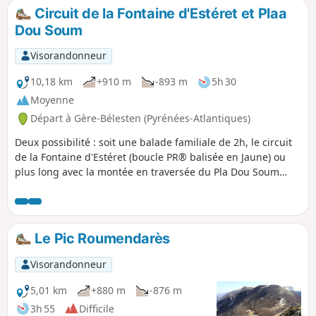
Circuit de la Fontaine d'Estéret et Plaa
Dou Soum
Visorandonneur
10,18 km
+910 m
-893 m
5h 30
Moyenne
Départ à Gère-Bélesten (Pyrénées-Atlantiques)
Deux possibilité : soit une balade familiale de 2h, le circuit
de la Fontaine d'Estéret (boucle PR® balisée en Jaune) ou
plus long avec la montée en traversée du Pla Dou Soum
(1391m) avec une belle vue sur le Massif de Ger.
Le Pic Roumendarès
Visorandonneur
5,01 km
+880 m
-876 m
3h 55
Difficile