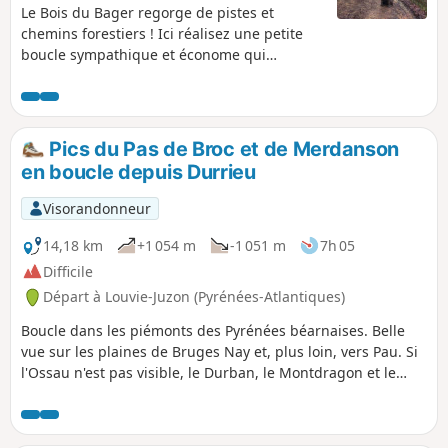
Le Bois du Bager regorge de pistes et
chemins forestiers ! Ici réalisez une petite
boucle sympathique et économe qui
mélange grandes pistes forestières et
sentier de sous-bois.
Pics du Pas de Broc et de Merdanson
en boucle depuis Durrieu
Visorandonneur
14,18 km
+1 054 m
-1 051 m
7h 05
Difficile
Départ à Louvie-Juzon (Pyrénées-Atlantiques)
Boucle dans les piémonts des Pyrénées béarnaises. Belle
vue sur les plaines de Bruges Nay et, plus loin, vers Pau. Si
l'Ossau n'est pas visible, le Durban, le Montdragon et le
Moulle de Jaut nous font de l'œil, comme une invitation à les
gravir prochainement. Cette randonnée est réalisable en
A/R en 5 h 30 voire 6 h 30 avec les arrêts.