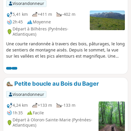
Visorandonneur
5,41 km
+411 m
-402 m
2h 45
Moyenne
Départ à Bilhères (Pyrénées-
Atlantiques)
Une courte randonnée à travers des bois, pâturages, le long
de sentiers de montagne aisés. Depuis le sommet, la vue
sur les vallées et les pics alentours est magnifique. Une
promenade certainement moins fréquentée que celles qui
partent du plateau du Benou.
Petite boucle au Bois du Bager
Visorandonneur
4,24 km
+133 m
-133 m
1h 35
Facile
Départ à Oloron-Sainte-Marie (Pyrénées-
Atlantiques)