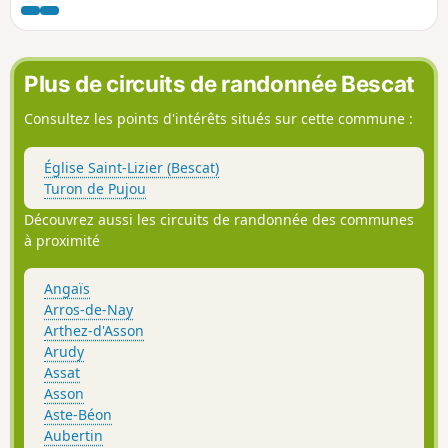
vallée de Nay au Sud-Est de Pau, et encore un joli panorama
de la chaîne des Pyrénées depuis la table d'orientation du
sanctuaire. Enfin, on peut "s'amuser" à découvrir les
fontaines et autres sources qui se cachent dans les bois et
Plus de circuits de randonnée Bescat
collines du site....
Consultez les points d'intérêts situés sur cette commune :
Église Saint-Lizier (Bescat)
Turon de Pujou
Découvrez aussi les circuits de randonnée des communes
à proximité
Angaïs
Arros-de-Nay
Arthez-d'Asson
Arudy
Assat
Asson
Aste-Béon
Aubertin