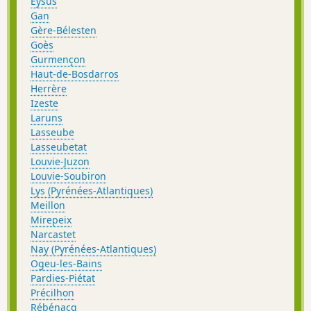
Eysus
Gan
Gère-Bélesten
Goès
Gurmençon
Haut-de-Bosdarros
Herrère
Izeste
Laruns
Lasseube
Lasseubetat
Louvie-Juzon
Louvie-Soubiron
Lys (Pyrénées-Atlantiques)
Meillon
Mirepeix
Narcastet
Nay (Pyrénées-Atlantiques)
Ogeu-les-Bains
Pardies-Piétat
Précilhon
Rébénacq