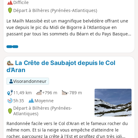
Difficile
Départ à Bilhères (Pyrénées-Atlantiques)
Le Mailh Massibé est un magnifique belvédère offrant une
vue depuis le pic du Midi de Bigorre à l'Atlantique en
passant par tous les sommets du Béarn et du Pays Basque.
Ce sommet, bien que son approche soit un peu longue, est
facile d’accès et sans difficultés particulières en l'absence de
neige et de brouillard.
La Crête de Saubajot depuis le Col
d'Aran
Visorandonneur
11,49 km
+796 m
-789 m
5h 35
Moyenne
Départ à Bilhères (Pyrénées-
Atlantiques)
Randonnée facile vers le Col d'Aran et le fameux rocher du
même nom. Et si la neige vous empêche d'atteindre le
rocher, parcourez la crête à l'Est et profitez d'un très joli