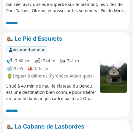
balisée, avec une vue superbe sur le piémont, les villes de
Pau, Tarbes, Oloron, et aussi sur les sommets : Pic du Midi
d'Ossau, Pic de Ger, etc.
Le Pic d'Escurets
Visorandonneur
17,48 km
+744 m
-741 m
7h 05
Difficile
Départ à Bilhères (Pyrénées-Atlantiques)
Situé à 40 min de Pau, le Plateau du Benou
est une destination bien connue pour s'aérer
en famille dans un joli cadre pastoral. On
peut facilement atteindre les fameux cercles
de pierre (Cromlechs) , lieux de sépulture de
nos ancêtres de l'âge du fer (- 3000 ans)
surplombant la vallée d'Ossau. Et si le
La Cabane de Lasbordes
courage ne vous manque pas, allez jusqu'au