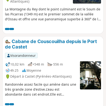
Atlantiques)
La Montagne du Rey dont le point culminant est le Soum de
las Picarras (1349 m) est le premier sommet de la vallée
d’Ossau et offre une vue panoramique superbe à 360° de la
plaine de Pau jusqu’au Pic du Midi d’Ossau.
Cabane de Couscouilha depuis le Port
de Castet
Visorandonneur
10,02 km
+548 m
-556 m
4h 25
Moyenne
Départ à Castet (Pyrénées-Atlantiques)
Randonnée assez facile qui amène dans une
très grande zone d'estive.L'eau est
abondante dans cet endroit.Elle est
réalisable en famille, par un simple aller
retour à la cabane. Cette randonnée peut