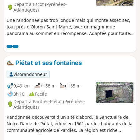
Départ à Escot (Pyrénées-
Atlantiques)
Une randonnée pas trop longue mais qui monte assez sec,
tout près d'Oloron-Saint-Marie, avec un magnifique
panorama au sommet en récompense. Adaptée pour toutes
saisons (la montée est au Nord et essentiellement en sous-
bois, on pourra même l'envisager en été). En cas de neige,
faire attention (lire ci-dessous).
Piétat et ses fontaines
Visorandonneur
9,49 km
+158 m
-165 m
3h 10
Facile
Départ à Pardies-Piétat (Pyrénées-
Atlantiques)
Randonnée découverte d'un site d'abord, le Sanctuaire de
Notre-Dame de-Piétat, édifié en 1661 par les habitants de la
communauté agricole de Pardies. La région est riche
d'histoire ! Ensuite, elle nous offre une vue splendide sur la