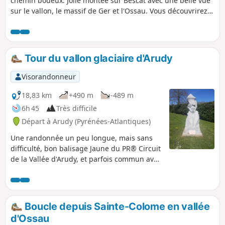
chemin boueux. Jolie montée sur Bescat avec une belle vue
sur le vallon, le massif de Ger et l'Ossau. Vous découvrirez
au passage le dolmen de Buzy.
Tour du vallon glaciaire d'Arudy
Visorandonneur
18,83 km
+490 m
-489 m
6h 45
Très difficile
Départ à Arudy (Pyrénées-Atlantiques)
Une randonnée un peu longue, mais sans
difficulté, bon balisage Jaune du PR® Circuit
de la Vallée d'Arudy, et parfois commun avec
un GR®. Belle vue sur le massif de Ger et
peut-être vers l'Ossau. Plusieurs églises
intéressantes en chemin.
Boucle depuis Sainte-Colome en vallée
d'Ossau