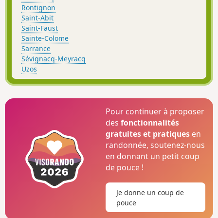
Rontignon
Saint-Abit
Saint-Faust
Sainte-Colome
Sarrance
Sévignacq-Meyracq
Uzos
Pour continuer à proposer
des
fonctionnalités
gratuites et pratiques
en
randonnée, soutenez-nous
en donnant un petit coup
de pouce !
Je donne un coup de
pouce