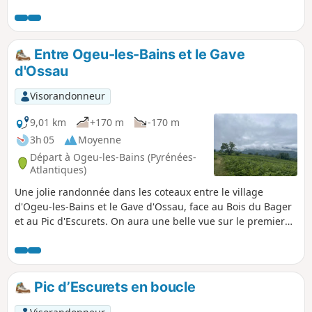
Entre Ogeu-les-Bains et le Gave
d'Ossau
Visorandonneur
9,01 km
+170 m
-170 m
3h 05
Moyenne
Départ à Ogeu-les-Bains (Pyrénées-
Atlantiques)
Une jolie randonnée dans les coteaux entre le village
d'Ogeu-les-Bains et le Gave d'Ossau, face au Bois du Bager
et au Pic d'Escurets. On aura une belle vue sur le premier
relief et les entrées des vallées d'Ossau et d'Aspe.
Pic d’Escurets en boucle