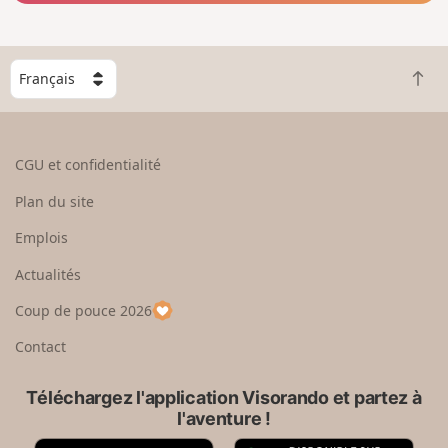
C
R
h
e
o
t
i
o
s
CGU et confidentialité
u
i
r
s
Plan du site
e
s
n
e
Emplois
h
z
Actualités
a
u
u
n
Coup de pouce 2026
t
p
a
Contact
y
s
Téléchargez l'application Visorando et partez à
l'aventure !
A
G