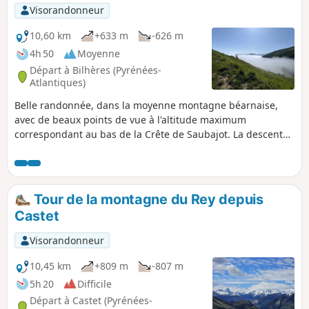
Pic d'Escurets admirer le panorama depuis
Visorandonneur
Tarbes jusqu'à Bayonne. Superbe!
10,60 km
+633 m
-626 m
4h 50
Moyenne
Départ à Bilhères (Pyrénées-
Atlantiques)
Belle randonnée, dans la moyenne montagne béarnaise,
avec de beaux points de vue à l'altitude maximum
correspondant au bas de la Crête de Saubajot. La descente
à travers la hêtraie-sapinière n'est pas facile s'il a
récemment plu. Et comme toujours au Bénou, hors période
hivernale, beaucoup de troupeaux (vaches, moutons,
chevaux).
Tour de la montagne du Rey depuis
Castet
Visorandonneur
10,45 km
+809 m
-807 m
5h 20
Difficile
Départ à Castet (Pyrénées-