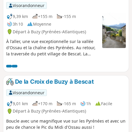
Visorandonneur
9,39 km
+155 m
-155 m
3h 10
Moyenne
Départ à Buzy (Pyrénées-Atlantiques)
À l'aller, une vue exceptionnelle sur la vallée
d'Ossau et la chaîne des Pyrénées. Au retour,
la traversée du petit village de Bescat. La
promenade est alors plus ombragée.
De la Croix de Buzy à Bescat
Visorandonneur
9,01 km
+170 m
-165 m
1h
Facile
Départ à Buzy (Pyrénées-Atlantiques)
Boucle avec une magnifique vue sur les Pyrénées et avec un
peu de chance le Pic du Midi d'Ossau aussi !