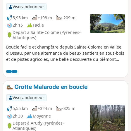
Visorandonneur
5,95 km
+198 m
-209 m
2h 15
Facile
Départ à Sainte-Colome (Pyrénées-
Atlantiques)
Boucle facile et champêtre depuis Sainte-Colome en vallée
d'Ossau, par une alternance de beaux sentiers en sous-bois
et de pistes agricoles, une belle découverte du piémont
béarnais et du beau village de Sainte Colome. Balisage du
PR®, puis VTT et ensuite GR®78.
Grotte Malarode en boucle
Visorandonneur
5,55 km
+324 m
-325 m
2h 30
Moyenne
Départ à Arudy (Pyrénées-
Atlantiques)