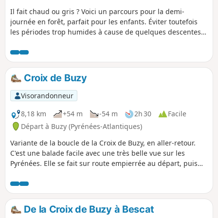
Il fait chaud ou gris ? Voici un parcours pour la demi-
journée en forêt, parfait pour les enfants. Éviter toutefois
les périodes trop humides à cause de quelques descentes
glissantes. Au sommet de la balade, on peut bénéficier d'un
point de vue sur Arudy, et bien souvent quelques rapaces
sont visibles. Surtout, n'oubliez pas une lampe de poche
pour vous enfoncer un peu dans la grotte. En face, l'autre
Croix de Buzy
grotte, fermée, contenait des vestiges préhistoriques (à voir
au musée d'Arudy).
Visorandonneur
8,18 km
+54 m
-54 m
2h 30
Facile
Départ à Buzy (Pyrénées-Atlantiques)
Variante de la boucle de la Croix de Buzy, en aller-retour.
C'est une balade facile avec une très belle vue sur les
Pyrénées. Elle se fait sur route empierrée au départ, puis
sur chemin de terre. Peu d'ombre. Ruisseau à la fin du
parcours avec un sentier mal défini.
De la Croix de Buzy à Bescat