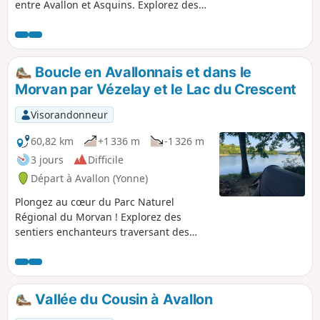
entre Avallon et Asquins. Explorez des
sentiers enchanteurs traversant des forêts
mystiques, des collines verdoyantes et des
rivières cristallines. Vous devez suivre la
vallée du Cousin jusqu'au Pontaubert et
Boucle en Avallonnais et dans le
ensuite traverser champs et forêts pour
Morvan par Vézelay et le Lac du Crescent
arriver à Asquins, petit village surplombé
par la cité médiévale de Vézelay.
Visorandonneur
60,82 km
+1 336 m
-1 326 m
3 jours
Difficile
Départ à Avallon (Yonne)
Plongez au cœur du Parc Naturel
Régional du Morvan ! Explorez des
sentiers enchanteurs traversant des
forêts mystiques, des collines
verdoyantes et des rivières cristallines.
Laissez-vous imprégner par la
tranquillité et la beauté préservée de
Vallée du Cousin à Avallon
ces lieux. Émerveillez-vous devant des