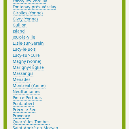
Foissy-lès-Vézelay
Fontenay-près-Vézelay
Girolles (Yonne)
Givry (Yonne)
Guillon
Island
Joux-la-Ville
L'Isle-sur-Serein
Lucy-le-Bois
Lucy-sur-Cure
Magny (Yonne)
Marigny-l'Église
Massangis
Menades
Montréal (Yonne)
Neuffontaines
Pierre-Perthuis
Pontaubert
Précy-le-Sec
Provency
Quarré-les-Tombes
Saint-André-en-Morvan