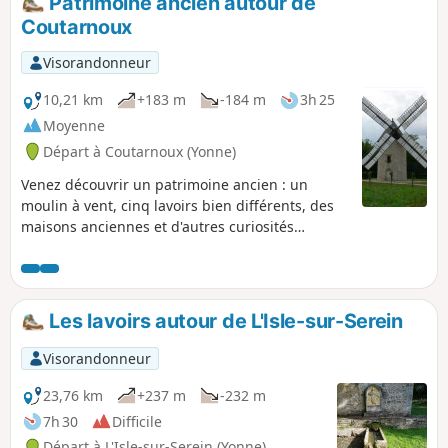
Patrimoine ancien autour de
Coutarnoux
Visorandonneur
10,21 km
+183 m
-184 m
3h 25
Moyenne
Départ à Coutarnoux (Yonne)
Venez découvrir un patrimoine ancien : un
moulin à vent, cinq lavoirs bien différents, des
maisons anciennes et d'autres curiosités
architecturales. Randonnée sans difficulté, si ce
n'est un passage difficile, par temps de pluie, à
1 km du départ. Attention : pas de balisage sur
ce parcours.
Les lavoirs autour de L'Isle-sur-Serein
Visorandonneur
23,76 km
+237 m
-232 m
7h 30
Difficile
Départ à L'Isle-sur-Serein (Yonne)