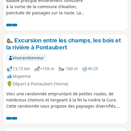
Balade presque entièrement forestière
à la sortie de la commune d'Avallon,
ponctuée de passages sur la route. La
première partie est essentiellement en
forêt, la seconde est plus ouverte sur le
paysage, aux abords des prairies et des
pâturages.
Excursion entre les champs, les bois et
la rivière à Pontaubert
Visorandonneur
13,73 km
+159 m
-160 m
4h 25
Moyenne
Départ à Pontaubert (Yonne)
Voici une randonnée empruntant de petites routes, de
nombreux chemins et longeant à la fin la rivière la Cure.
Cette randonnée vous propose des paysages diversifiés,
sans difficulté et un dénivelé bien réparti. À l’abri de la ville
et des touristes, laissez-vous guider dans la ruralité, entre
les arbres et dans le bruit de l'eau.