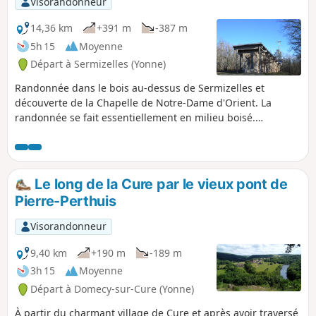
Visorandonneur
14,36 km
+391 m
-387 m
5h 15
Moyenne
Départ à Sermizelles (Yonne)
Randonnée dans le bois au-dessus de Sermizelles et
découverte de la Chapelle de Notre-Dame d'Orient. La
randonnée se fait essentiellement en milieu boisé.
Quelques points de vue en hauteur permettent d'apprécier
les environs. Le secteur est particulièrement calme et
facilement accessible. Seuls deux points s'approchent de la
départementale. Il n'y a aucun repère ou marquage à
Le long de la Cure par le vieux pont de
suivre sur cette randonnée qui peut aisément être
Pierre-Perthuis
rallongée ou raccourcie. Le dénivelé se fait en quatre
montées réparties le long du parcours.
Visorandonneur
9,40 km
+190 m
-189 m
3h 15
Moyenne
Départ à Domecy-sur-Cure (Yonne)
À partir du charmant village de Cure et après avoir traversé