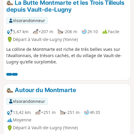
La Butte Montmarte et les Trois Tilleuls
depuis Vault-de-Lugny
Visorandonneur
5,47 km
+207 m
-206 m
2h 10
Facile
Départ à Vault-de-Lugny (Yonne)
La colline de Montmarte est riche de très belles vues sur
l'Avallonnais, de trésors cachés, et du village de Vault-de-
Lugny qu'elle surplombe.
Autour du Montmarte
Visorandonneur
13,42 km
+251 m
-251 m
4h 35
Moyenne
Départ à Vault-de-Lugny (Yonne)