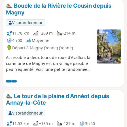
Boucle de la Rivière le Cousin depuis
Magny
Visorandonneur
11,78 km
+209 m
-214 m
4h 00
Moyenne
Départ à Magny (Yonne) (Yonne)
Accessible à deux tours de roue d'Avallon, la
commune de Magny est un village paisible
peu fréquenté. Voici une petite randonnée
rafraîchissante dans la forêt, le long de la
rivière avec quelques montées faciles et
idéalement réparties sur le trajet.
Le tour de la plaine d'Annéot depuis
Annay-la-Côte
Visorandonneur
11,53 km
+185 m
-187 m
3h 50