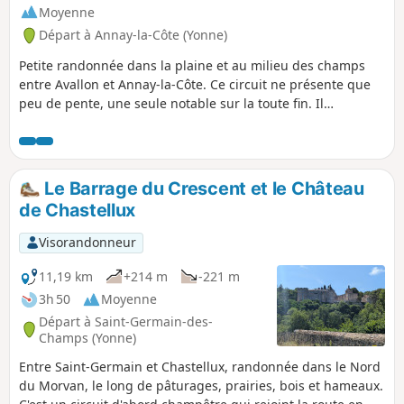
Moyenne
Départ à Annay-la-Côte (Yonne)
Petite randonnée dans la plaine et au milieu des champs
entre Avallon et Annay-la-Côte. Ce circuit ne présente que
peu de pente, une seule notable sur la toute fin. Il
emprunte principalement les chemins traversant les
champs et emprunte une ancienne voie romaine où les
véhicules ne circulent plus. Le point de départ offre un
magnifique point de vue sur toute la plaine avec en fond la
Le Barrage du Crescent et le Château
petite ville d'Avallon.
de Chastellux
Visorandonneur
11,19 km
+214 m
-221 m
3h 50
Moyenne
Départ à Saint-Germain-des-
Champs (Yonne)
Entre Saint-Germain et Chastellux, randonnée dans le Nord
du Morvan, le long de pâturages, prairies, bois et hameaux.