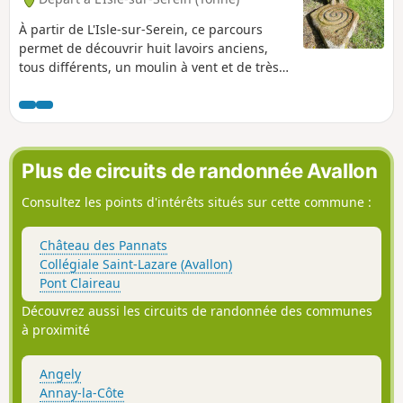
À partir de L'Isle-sur-Serein, ce parcours
permet de découvrir huit lavoirs anciens,
tous différents, un moulin à vent et de très
anciennes maisons dans les villages
traversés. Aucune difficultés sur ce circuit si
ce n'est sa longueur, néanmoins, vous avez
la possibilité de faire cette randonnée en
deux fois au départ de L'Isle-sur-
Plus de circuits de randonnée Avallon
Serein.Attention pas de balisage spécifique
pour ce parcours, excepté à de rares
Consultez les points d'intérêts situés sur cette commune :
endroits où cela est signalé.
Château des Pannats
Collégiale Saint-Lazare (Avallon)
Pont Claireau
Découvrez aussi les circuits de randonnée des communes
à proximité
Angely
Annay-la-Côte