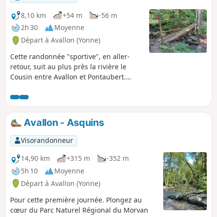
8,10 km
+54 m
-56 m
2h 30
Moyenne
Départ à Avallon (Yonne)
Cette randonnée "sportive", en aller-
retour, suit au plus près la rivière le
Cousin entre Avallon et Pontaubert.
Divers panneaux, tout au long du
parcours, informent sur les
aménagements effectués pour
réhabiliter et maintenir l'habitat
Avallon - Asquins
nécessaire à la reproduction des
poissons.
Visorandonneur
14,90 km
+315 m
-352 m
5h 10
Moyenne
Départ à Avallon (Yonne)
Pour cette première journée. Plongez au
cœur du Parc Naturel Régional du Morvan