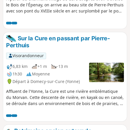
le Bois de l'Épenay, on arrive au beau site de Pierre-Perthuis
avec son pont du XVIIIe siècle en arc surplombé par le pont
routier plus récent. On remonte ensuite la rivière Cure en
sous-bois. Une montée raide permet d'atteindre un superbe
point de vue sur la vallée. Un diverticule à la statue de
Notre-Dame de la Lumière et à un autre point de vue
Sur la Cure en passant par Pierre-
précède la redescente jusqu'au village de départ.
Perthuis
Visorandonneur
6,83 km
+1 m
-13 m
1h30
Moyenne
Départ à Domecy-sur-Cure (Yonne)
Affluent de l'Yonne, la Cure est une rivière emblématique
du Morvan. Cette descente de rivière, en kayak ou en canoé,
se déroule dans un environnement de bois et de prairies, à
proximité de villages au riche patrimoine. Ne pas tenir
compte du dénivelé positif affiché : il s'agit bien d'une
descente de rivière.