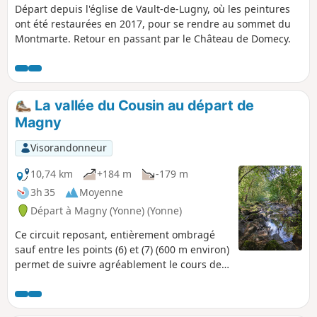
Départ depuis l'église de Vault-de-Lugny, où les peintures
ont été restaurées en 2017, pour se rendre au sommet du
Montmarte. Retour en passant par le Château de Domecy.
La vallée du Cousin au départ de
Magny
Visorandonneur
10,74 km
+184 m
-179 m
3h 35
Moyenne
Départ à Magny (Yonne) (Yonne)
Ce circuit reposant, entièrement ombragé
sauf entre les points (6) et (7) (600 m environ)
permet de suivre agréablement le cours de
cette rivière et de découvrir un parcours de
pêche à la mouche.