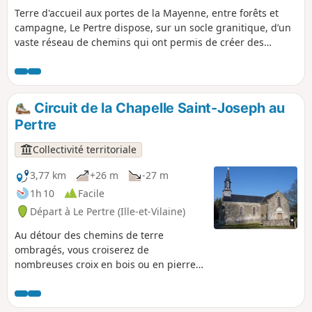
Terre d'accueil aux portes de la Mayenne, entre forêts et
campagne, Le Pertre dispose, sur un socle granitique, d’un
vaste réseau de chemins qui ont permis de créer des
circuits agréables et vallonnés... Celui-ci offre de beaux
panoramas sur la haute vallée de la Seiche. On dit pouvoir
observer 39 clochers du promenoir situé au clocher de
l'église.
Circuit de la Chapelle Saint-Joseph au
Pertre
Collectivité territoriale
3,77 km
+26 m
-27 m
1h 10
Facile
Départ à Le Pertre (Ille-et-Vilaine)
Au détour des chemins de terre
ombragés, vous croiserez de
nombreuses croix en bois ou en pierre
et, toujours ouverte pour le repos du
visiteur, la charmante Chapelle Saint-
Joseph (datant de 1870) au bestiaire