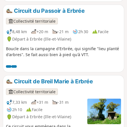
Circuit du Passoir à Erbrée
Collectivité territoriale
8,48 km
+20 m
-21 m
2h 30
Facile
Départ à Erbrée (Ille-et-Vilaine)
Boucle dans la campagne d'Erbrée, qui signifie "lieu planté
d'arbres". Se fait aussi bien à pied qu'à VTT.
Circuit de Breil Marie à Erbrée
Collectivité territoriale
7,33 km
+31 m
-31 m
2h 10
Facile
Départ à Erbrée (Ille-et-Vilaine)
Ce circuit vous emmènera dans la