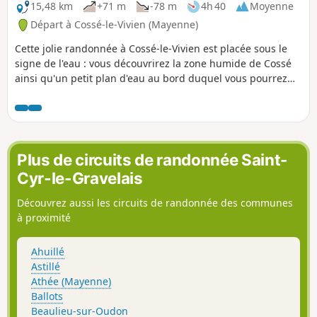
15,48 km
+71 m
-78 m
4h 40
Moyenne
Départ à Cossé-le-Vivien (Mayenne)
Cette jolie randonnée à Cossé-le-Vivien est placée sous le
signe de l'eau : vous découvrirez la zone humide de Cossé
ainsi qu'un petit plan d'eau au bord duquel vous pourrez
faire une pause agréable.
Plus de circuits de randonnée Saint-
Cyr-le-Gravelais
Découvrez aussi les circuits de randonnée des communes
à proximité
Ahuillé
Astillé
Athée (Mayenne)
Ballots
Beaulieu-sur-Oudon