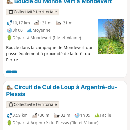
Boucle du Monde Vert à Mondevert
Collectivité territoriale
10,17 km
+31 m
-31 m
3h 00
Moyenne
Départ à Mondevert (Ille-et-Vilaine)
Boucle dans la campagne de Mondevert qui
passe également à proximité de la forêt du
Pertre.
Circuit de Cul de Loup à Argentré-du-
Plessis
Collectivité territoriale
3,59 km
+30 m
-32 m
1h 05
Facile
Départ à Argentré-du-Plessis (Ille-et-Vilaine)