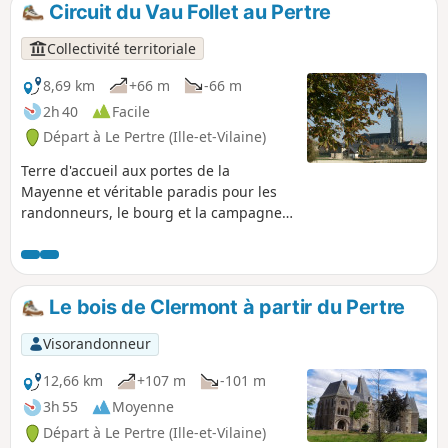
Circuit du Vau Follet au Pertre
p
Collectivité territoriale
8,69 km
+66 m
-66 m
2h 40
Facile
Départ à Le Pertre (Ille-et-Vilaine)
Terre d'accueil aux portes de la
Mayenne et véritable paradis pour les
randonneurs, le bourg et la campagne
du Pertre offrent des vues
panoramiques de grande beauté : on
peut observer 39 clochers du promenoir
situé derrière l'église.
Le bois de Clermont à partir du Pertre
Visorandonneur
12,66 km
+107 m
-101 m
3h 55
Moyenne
Départ à Le Pertre (Ille-et-Vilaine)