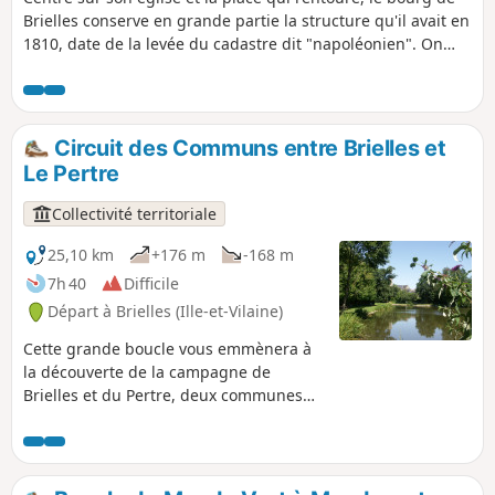
Brielles conserve en grande partie la structure qu'il avait en
1810, date de la levée du cadastre dit "napoléonien". On
peut aussi citer dans la commune l'élevage de bœufs de
Kobé (race japonaise) à la viande très prisées des
gastronomes. Se fait aussi bien à pied qu'à VTT.
Circuit des Communs entre Brielles et
Le Pertre
Collectivité territoriale
25,10 km
+176 m
-168 m
7h 40
Difficile
Départ à Brielles (Ille-et-Vilaine)
Cette grande boucle vous emmènera à
la découverte de la campagne de
Brielles et du Pertre, deux communes
qui possèdent de très beaux sentiers de
randonnée. Se fait aussi bien à pied
qu'en VTT.