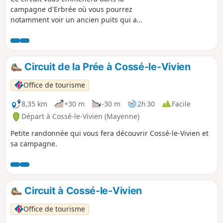
campagne d'Erbrée où vous pourrez
notamment voir un ancien puits qui a
été rénové au lieu-dit le Breil Marie. Se
fait aussi bien à pied qu'à VTT.
Circuit de la Prée à Cossé-le-Vivien
Office de tourisme
8,35 km
+30 m
-30 m
2h 30
Facile
Départ à Cossé-le-Vivien (Mayenne)
Petite randonnée qui vous fera découvrir Cossé-le-Vivien et
sa campagne.
Circuit à Cossé-le-Vivien
Office de tourisme