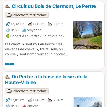
surprenant : lions, cerf, mouton...
Circuit du Bois de Clermont, Le Pertre
adossée au village des Lardries, ancien
hôpital pour pestiférés.
Collectivité territoriale
12,32 km
+119 m
-114 m
3h 50
Moyenne
Départ à Le Pertre (Ille-et-Vilaine)
Les chevaux sont rois au Pertre : les
élevages de chevaux, traits, selle ou
course y sont nombreux et l'hippodrome
situé au pied du village perché sur la
colline depuis le XIe siècle en est
emblématique. Le Pertre se situe en
limite du Maine et de la Bretagne, à tel
Du Pertre à la base de loisirs de la
point que les petits Mayennais de Saint-
Haute-Vilaine
Cyr-le-Gravelais cheminent à pied le
long d'un agréable sentier pour se
Collectivité territoriale
rendre à l'école du Pertre. Labellisé
FFRP. Se fait aussi bien à pied qu'en VTT.
23,01 km
+145 m
-234 m
7h 00
Difficile