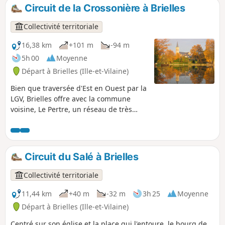
Circuit de la Crossonière à Brielles
Collectivité territoriale
16,38 km
+101 m
-94 m
5h 00
Moyenne
Départ à Brielles (Ille-et-Vilaine)
Bien que traversée d'Est en Ouest par la
LGV, Brielles offre avec la commune
voisine, Le Pertre, un réseau de très
beaux sentiers.Se fait aussi bien à pied
qu'à VTT.
Circuit du Salé à Brielles
Collectivité territoriale
11,44 km
+40 m
-32 m
3h 25
Moyenne
Départ à Brielles (Ille-et-Vilaine)
Centré sur son église et la place qui l'entoure, le bourg de