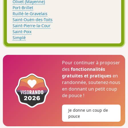
Olivet (Mayenne)
Port-Brillet
Ruillé-le-Gravelais
Saint-Ouën-des-Toits
Saint-Pierre-la-Cour
Saint-Poix
Simplé
Pour continuer à proposer
des
fonctionnalités
gratuites et pratiques
en
randonnée, soutenez-nous
en donnant un petit coup
de pouce !
Je donne un coup de
pouce