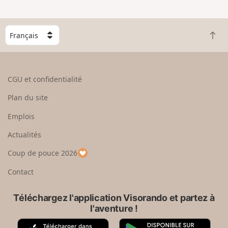
C
R
h
e
o
t
i
o
s
CGU et confidentialité
u
i
r
s
Plan du site
e
s
n
e
Emplois
h
z
Actualités
a
u
u
n
Coup de pouce 2026
t
p
a
Contact
y
s
Téléchargez l'application Visorando et partez à
l'aventure !
A
G