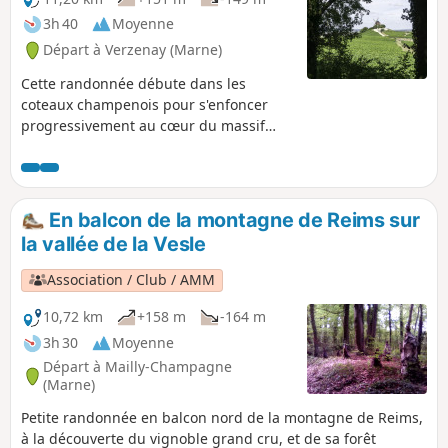
3h 40
Moyenne
Départ à Verzenay (Marne)
Cette randonnée débute dans les
coteaux champenois pour s'enfoncer
progressivement au cœur du massif
forestier de la Montagne de Reims via
des sentiers très agréables. La fin du
parcours redescend du plateau forestier
pour terminer sur l'ancien CBR (Chemin
En balcon de la montagne de Reims sur
de la Banlieue Rémoise) avec une jolie
la vallée de la Vesle
vue sur le village de Verzenay et ses
coteaux.
Association / Club / AMM
10,72 km
+158 m
-164 m
3h 30
Moyenne
Départ à Mailly-Champagne
(Marne)
Petite randonnée en balcon nord de la montagne de Reims,
à la découverte du vignoble grand cru, et de sa forêt