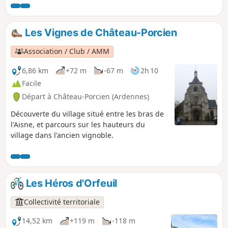
différence de niveau qui sépare le canal des
Ardennes de la Meuse, entre Le Chesne et Rilly-
sur-Aisne, ce ne sont pas moins de 27 écluses qui
Les Vignes de Château-Porcien
jalonnent le canal, et 17 d’entre elles sont sur le
territoire de Montgon. Longer le Canal des
Association / Club / AMM
Ardennes, découvrir ses écluses, via une petit
détour au Château de La Cassine, et la traversée
6,86 km
+72 m
-67 m
2h 10
du tunnel de Saint-Aignan.
Facile
Départ à Château-Porcien (Ardennes)
Découverte du village situé entre les bras de
l'Aisne, et parcours sur les hauteurs du
village dans l'ancien vignoble.
Les Héros d'Orfeuil
Collectivité territoriale
14,52 km
+119 m
-118 m