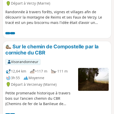
Départ à Verzy (Marne)
Randonnée à travers forêts, vignes et villages afin de
découvrir la montagne de Reims et ses Faux de Verzy. Le
tracé est un peu biscornu mais l'idée était d'avoir un
dénivelé intéressant. Attention, quelques passages peuvent
être bloqués par des arbres couchés. Application Visorando
conseillée.
Sur le chemin de Compostelle par la
corniche du CBR
Visorandonneur
12,64 km
+117 m
-111 m
3h 55
Moyenne
Départ à Verzenay (Marne)
Petite promenade historique à travers
bois sur l'ancien chemin du CBR
(Chemins de fer de la Banlieue de
Reims) et une partie du chemin de