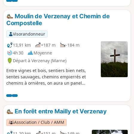
Compostelle. Après un bon
échauffement, on rencontrera la seule
difficulté de la promenade qui nous
Moulin de Verzenay et Chemin de
hissera sur le plateau de la Montagne
Compostelle
de Reims où on évoluera ensuite
facilement tout le reste de la sortie.
Visorandonneur
13,91 km
+187 m
-184 m
4h 30
Moyenne
Départ à Verzenay (Marne)
Entre vignes et bois, sentiers bien nets,
sentes sauvages, chemins empierrés et
chemins à ornières, on aura un panel
appréciable des chemins de randonnées en
Champagne et on suivra même sur
quelques centaines de mètres une portion
du Chemin de Compostelle.
En forêt entre Mailly et Verzenay
Association / Club / AMM
11,20 km
+151 m
-149 m