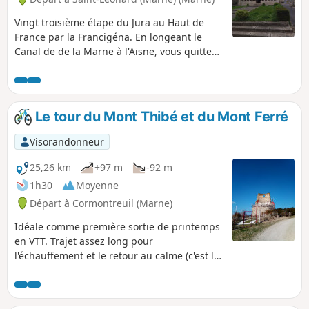
Vingt troisième étape du Jura au Haut de
France par la Francigéna. En longeant le
Canal de de la Marne à l'Aisne, vous quittez
le vignoble de Champagne et de la
montagne de Reims pour arriver à Reims et
sa Cathédrale Notre-Dame. Lors de la
traversée de Reims, de nombreux
Le tour du Mont Thibé et du Mont Ferré
patrimoines vous y attendent : la cathédrale
bien entendu, mais également la basilique
Visorandonneur
Saint-Rémi, les vestiges gallo-romains ou les
gravures d’Albrecht Dürer. Puis vous laissez
25,26 km
+97 m
-92 m
cette belle ville pour continuer en alternant
1h30
Moyenne
vignoble et forêt, en direction du Massif de
Départ à Cormontreuil (Marne)
Saint-Thierry est l’une des quatre zones de
production du Champagne.
Idéale comme première sortie de printemps
en VTT. Trajet assez long pour
l'échauffement et le retour au calme (c'est le
même), difficulté moyenne et quelques
points de vue en hauteur sur
l'environnement. Peut s'avérer plus difficile