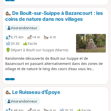
De Boult-sur-Suippe à Bazancourt : les
coins de nature dans nos villages
Visorandonneur
8,75 km
+4 m
-4 m
2h 30
Facile
Départ à Boult-sur-Suippe (Marne)
Randonnée-découverte de Boult-sur-Suippe et de
Bazancourt en passant alternativement dans des zones de
village et de nature le long des cours d'eau sous les
chemins ombragés des arbres. Découverte de l'arbre
remarquable "La Pouplie", des églises, du centre culturel et
du Rocher de la Vierge Notre Dame des Malades dans un
cadre situé entre terre et eau.
Le Ruisseau d'Époye
Visorandonneur
8,48 km
+9 m
-9 m
2h 25
Facile