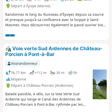
Départ à Époye (Marne)
Randonnez le long du Ruisseau d'Époyes depuis sa source
et presque jusqu'à sa confluence avec la Suippe à Saint-
Masmes. Vous découvrirez également le passé ouvrier bien
conservé du village de Saint-Masmes.
Voie verte Sud Ardennes de Château-
Porcien à Pont-à-Bar
Visorandonneur
76,77 km
+112 m
-30 m
5h
Moyenne
Départ à Château-Porcien (Ardennes)
Balade paisible, à vélo, sur la Voie Verte Sud
Ardenne qui longe le Canal des Ardennes de
Château-Porcien à Pont-à-Bar, rythmée par les
nombreuses écluses.Pour compenser la