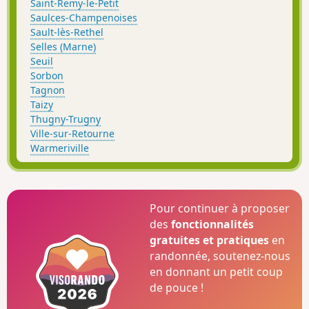
Saint-Remy-le-Petit
Saulces-Champenoises
Sault-lès-Rethel
Selles (Marne)
Seuil
Sorbon
Tagnon
Taizy
Thugny-Trugny
Ville-sur-Retourne
Warmeriville
Pour continuer à proposer
des
fonctionnalités
gratuites et pratiques
en
randonnée, soutenez-nous
en donnant un petit coup
de pouce !