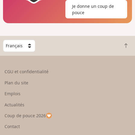
Je donne un coup de
pouce
C
R
h
e
o
t
i
o
s
CGU et confidentialité
u
i
r
s
Plan du site
e
s
n
e
Emplois
h
z
Actualités
a
u
u
n
Coup de pouce 2026
t
p
a
Contact
y