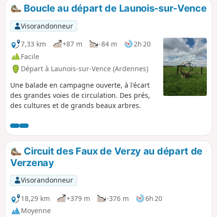
si le temps est humide.
Boucle au départ de Launois-sur-Vence
Visorandonneur
7,33 km
+87 m
-84 m
2h 20
Facile
Départ à Launois-sur-Vence (Ardennes)
Une balade en campagne ouverte, à l'écart
des grandes voies de circulation. Des prés,
des cultures et de grands beaux arbres.
Circuit des Faux de Verzy au départ de
Verzenay
Visorandonneur
18,29 km
+379 m
-376 m
6h 20
Moyenne