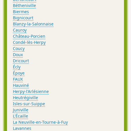
Bétheniville
Biermes
Bignicourt
Blanzy-la-Salonnaise
Cauroy
Château-Porcien
Condé-lès-Herpy
Coucy
Doux
Dricourt
Écly
Époye
FAUX
Hauviné
Herpy-l'Arlésienne
Heutrégiville
Isles-sur-Suippe
Juniville
L'Écaille
La Neuville-en-Tourne-à-Fuy
Lavannes