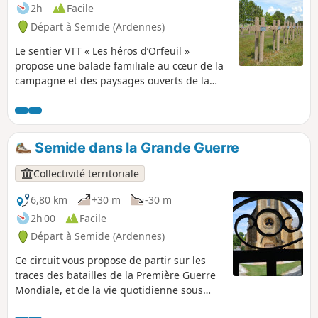
2h
Facile
Départ à Semide (Ardennes)
Le sentier VTT « Les héros d’Orfeuil »
propose une balade familiale au cœur de la
campagne et des paysages ouverts de la
Champagne crayeuse. Facile et accessible,
cet itinéraire mêle nature et histoire : il
traverse des lieux marqués par la mémoire,
comme l’emplacement de l’ancien canon de
Semide dans la Grande Guerre
marine allemand ou la Nécropole Nationale
d’Orfeuil. Le parcours invite aussi à
Collectivité territoriale
découvrir une pelouse sèche où fleurissent
de rares orchidées.
6,80 km
+30 m
-30 m
2h 00
Facile
Départ à Semide (Ardennes)
Ce circuit vous propose de partir sur les
traces des batailles de la Première Guerre
Mondiale, et de la vie quotidienne sous
l'occupation allemande. Que vous soyez