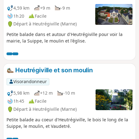
4,59 km
+9 m
-9 m
1h 20
Facile
Départ à Heutrégiville (Marne)
Petite balade dans et autour d'Heutrégiville pour voir la
mairie, la Suippe, le moulin et l'église.
Heutrégiville et son moulin
Visorandonneur
5,98 km
+12 m
-10 m
1h 45
Facile
Départ à Heutrégiville (Marne)
Petite balade au coeur d'Heutrégiville, le bois le long de la
Suippe, le moulin, et Vaudetré.