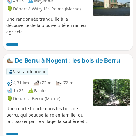
4h 05
Moyenne
Départ à Witry-lès-Reims (Marne)
Une randonnée tranquille à la
découverte de la biodiversité en milieu
agricole.
De Berru à Nogent : les bois de Berru
Visorandonneur
4,31 km
+72 m
-72 m
1h 25
Facile
Départ à Berru (Marne)
Une courte boucle dans les bois de
Berru, qui peut se faire en famille, qui
fait passer par le village, la sablière et
les hauts de Nogent-l'Abesse.