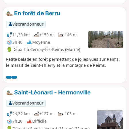
En forêt de Berru
Visorandonneur
11,39 km
+150 m
-146 m
3h 40
Moyenne
Départ à Cernay-lès-Reims (Marne)
Petite balade en forêt permettant de jolies vues sur Reims,
le massif de Saint-Thierry et la montagne de Reims.
Saint-Léonard - Hermonville
Visorandonneur
24,32 km
+127 m
-103 m
7h 20
Difficile
Départ à Saint-Léonard (Marne) (Marne)