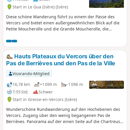
Start in Le Gua (Isère) (Isère)
Diese schöne Wanderung führt zu einem der Pässe des
Vercors und bietet einen außergewöhnlichen Blick auf die
Petite Moucherolle und die Grande Moucherolle, die
Corrençon und Villard de Lans auf der anderen Seite
überragen.
Hauts Plateaux du Vercors über den
Pas de Berrièves und den Pas de la Ville
Visorando-Mitglied
16,78 km
+1 099 m
-1 096 m
7:55 Std.
Schwer
Start in Gresse-en-Vercors (Isère)
Wunderschöne Rundwanderung auf den Hochebenen des
Vercors. Zugang über den wenig begangenen Pas de
Berrièves. Panorama auf der einen Seite auf die Chartreuse,
den fernen Mont Blanc, Belledonne, die Écrins und das