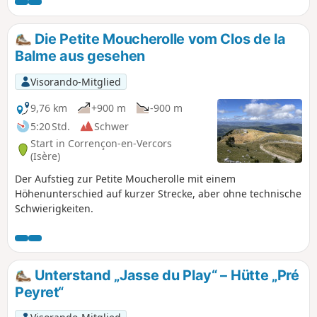
Orientierungskenntnisse. Kann auch
mit Schneeschuhen unternommen
werden. Zwischen dem Pas du Serpaton
Die Petite Moucherolle vom Clos de la
und Chaumeil gibt es keine Wegweiser.
Balme aus gesehen
Visorando-Mitglied
9,76 km
+900 m
-900 m
5:20 Std.
Schwer
Start in Corrençon-en-Vercors
(Isère)
Der Aufstieg zur Petite Moucherolle mit einem
Höhenunterschied auf kurzer Strecke, aber ohne technische
Schwierigkeiten.
Unterstand „Jasse du Play“ – Hütte „Pré
Peyret“