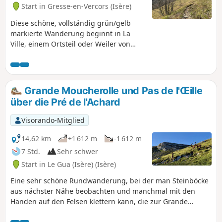
Start in Gresse-en-Vercors (Isère)
Diese schöne, vollständig grün/gelb
markierte Wanderung beginnt in La
Ville, einem Ortsteil oder Weiler von
Gresse-en-Vercors, und bietet einen
schönen Blick auf das Dorf und seine
Hochebene sowie auf den Grand
Veymont und den Mont de l'Aiguille. Im
Grande Moucherolle und Pas de l'Œille
Winter sollte sie jedoch aufgrund ihrer
über die Pré de l'Achard
Unbegehbarkeit unbedingt vermieden
werden.
Visorando-Mitglied
14,62 km
+1 612 m
-1 612 m
7 Std.
Sehr schwer
Start in Le Gua (Isère) (Isère)
Eine sehr schöne Rundwanderung, bei der man Steinböcke
aus nächster Nähe beobachten und manchmal mit den
Händen auf den Felsen klettern kann, die zur Grande
Moucherolle führen, der Grenze zwischen Nord- und Süd-