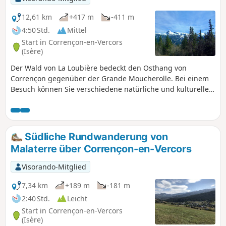
12,61 km
+417 m
-411 m
4:50 Std.
Mittel
Start in Corrençon-en-Vercors
(Isère)
Der Wald von La Loubière bedeckt den Osthang von
Corrençon gegenüber der Grande Moucherolle. Bei einem
Besuch können Sie verschiedene natürliche und kulturelle
Sehenswürdigkeiten entdecken.
Südliche Rundwanderung von
Malaterre über Corrençon-en-Vercors
Visorando-Mitglied
7,34 km
+189 m
-181 m
2:40 Std.
Leicht
Start in Corrençon-en-Vercors
(Isère)