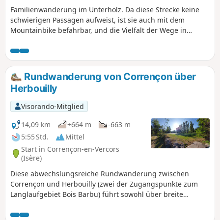
Familienwanderung im Unterholz. Da diese Strecke keine
schwierigen Passagen aufweist, ist sie auch mit dem
Mountainbike befahrbar, und die Vielfalt der Wege in
diesem Gebiet ermöglicht es, auf vielen Abschnitten ganz
allein mit der Natur zu sein.
Rundwanderung von Corrençon über
Herbouilly
Visorando-Mitglied
14,09 km
+664 m
-663 m
5:55 Std.
Mittel
Start in Corrençon-en-Vercors
(Isère)
Diese abwechslungsreiche Rundwanderung zwischen
Corrençon und Herbouilly (zwei der Zugangspunkte zum
Langlaufgebiet Bois Barbu) führt sowohl über breite
Waldwege als auch über ruhigere Waldpfade. An einigen
Stellen (am Start und am Ziel) verläuft sie entlang des