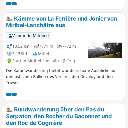
Dévoluy. Auf der anderen Seite bietet sich der Blick auf die
unberührte Weite der Hochebenen des Vercors. Die Route
führt an zwei Seltenheiten vorbei: den (wenig ergiebigen)
Kämme von La Ferrière und Jonier von
Quellen von Playe und Chau. Rückweg über den Pas de la
Miribel-Lanchâtre aus
Ville, wo man vielleicht Steinböcke beobachten kann. Auf
dem Bauernhof kann man Bio-Käse kaufen, um nicht mit
Visorando-Mitglied
leeren Händen nach Hause zu kommen.
10,52 km
+771 m
-772 m
5:15 Std.
Mittel
Start in Miribel-Lanchâtre (Isère)
Die Kammwanderung bietet wunderschöne Ausblicke auf
den östlichen Balkon des Vercors, den Dévoluy und den
Trièves.
Rundwanderung über den Pas du
Serpaton, den Rocher du Baconnet und
den Roc de Cognière