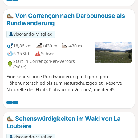
Von Corrençon nach Darbounouse als
Rundwanderung
Visorando-Mitglied
18,86 km
+430 m
-430 m
6:35 Std.
Schwer
Start in Corrençon-en-Vercors
(Isère)
Eine sehr schöne Rundwanderung mit geringem
Höhenunterschied bis zum Naturschutzgebiet „Réserve
Naturelle des Hauts Plateaux du Vercors“, die den45.
Breitengrad in der Drôme überquert und atemberaubende
Landschaften bietet. Diese Route weist keine besonderen
Schwierigkeiten auf und es ist einfach, auf dem Parkplatz
des Golfplatzes zu parken.
Sehenswürdigkeiten im Wald von La
Loubière
Visorando-Mitglied