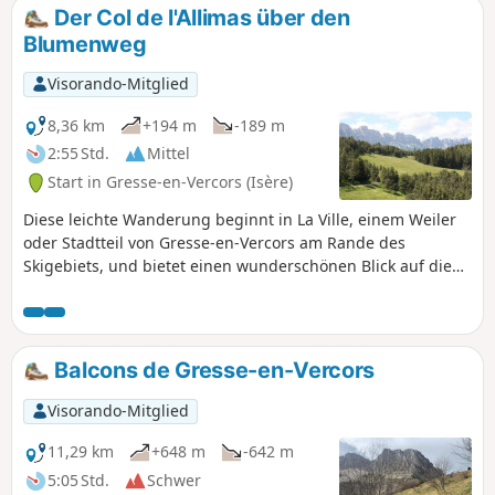
Der Col de l'Allimas über den
Blumenweg
Visorando-Mitglied
8,36 km
+194 m
-189 m
2:55 Std.
Mittel
Start in Gresse-en-Vercors (Isère)
Diese leichte Wanderung beginnt in La Ville, einem Weiler
oder Stadtteil von Gresse-en-Vercors am Rande des
Skigebiets, und bietet einen wunderschönen Blick auf die
Felsenkette westlich von Gresse-en-Vercors sowie auf den
Mont Aiguille, wenn man sich am Col de l'Allimas befindet.
Ich habe diese Wanderung im Juni gemacht, die Flora war
üppig und es war ein wahrer Genuss.
Balcons de Gresse-en-Vercors
Visorando-Mitglied
11,29 km
+648 m
-642 m
5:05 Std.
Schwer