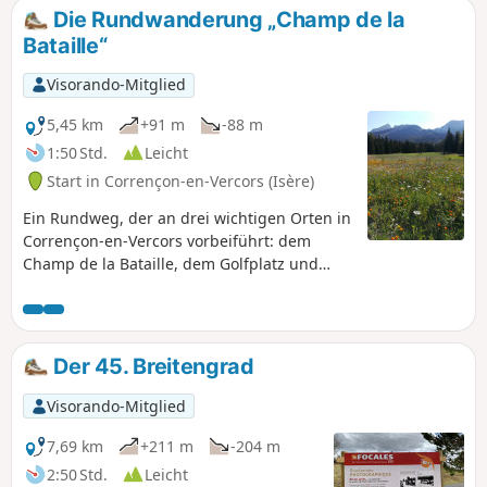
Die Rundwanderung „Champ de la
Bataille“
Visorando-Mitglied
5,45 km
+91 m
-88 m
1:50 Std.
Leicht
Start in Corrençon-en-Vercors (Isère)
Ein Rundweg, der an drei wichtigen Orten in
Corrençon-en-Vercors vorbeiführt: dem
Champ de la Bataille, dem Golfplatz und
dem Biathlonstadion.
Der 45. Breitengrad
Visorando-Mitglied
7,69 km
+211 m
-204 m
2:50 Std.
Leicht