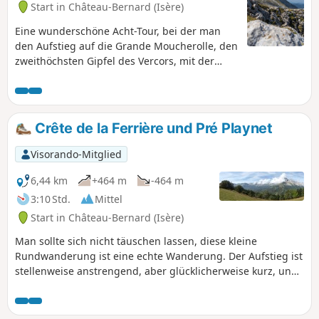
Start in Château-Bernard (Isère)
Wanderung wird aus den unter
„Praktische Informationen“ erläuterten
Eine wunderschöne Acht-Tour, bei der man
Gründen als sehr schwierig eingestuft.
den Aufstieg auf die Grande Moucherolle, den
zweithöchsten Gipfel des Vercors, mit der
Überquerung von zwei anspruchsvollen
Pässen und der Erkundung der Grate des
Rocher des Deux Sœurs verbinden kann.
Diese Wanderung umfasst zwei kurze
Crête de la Ferrière und Pré Playnet
Kletterpassagen (jeweils weniger als 5 m), die
nicht besonders schwierig, aber ausgesetzt
Visorando-Mitglied
sind. Ein gutes Viertel der Strecke verläuft auf
wenig markierten Pfaden, die ein gutes
6,44 km
+464 m
-464 m
Orientierungsvermögen erfordern, auch
3:10 Std.
Mittel
wenn die Wegfindung einfach ist. Murmeltier
Start in Château-Bernard (Isère)
und Steinböcke stehen auf dem Programm.
Man sollte sich nicht täuschen lassen, diese kleine
Rundwanderung ist eine echte Wanderung. Der Aufstieg ist
stellenweise anstrengend, aber glücklicherweise kurz, und
die Passage über den Kamm der Ferrière ist ein wahrer
Genuss (man blickt fast senkrecht auf das Tal der Gresse
und das Dorf Miribel Lanchâtre hinunter). Die Aussicht vom