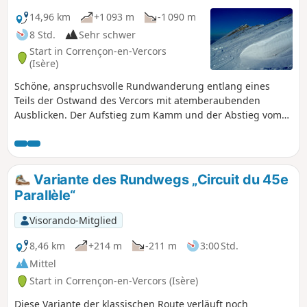
14,96 km
+1 093 m
-1 090 m
8 Std.
Sehr schwer
Start in Corrençon-en-Vercors
(Isère)
Schöne, anspruchsvolle Rundwanderung entlang eines
Teils der Ostwand des Vercors mit atemberaubenden
Ausblicken. Der Aufstieg zum Kamm und der Abstieg vom
Gipfel sind lang, aber ohne nennenswerte Schwierigkeiten.
Die Überquerung in der Nähe der Grate ist im Winter
anspruchsvoller (siehe praktische Informationen).
Variante des Rundwegs „Circuit du 45e
Parallèle“
Visorando-Mitglied
8,46 km
+214 m
-211 m
3:00 Std.
Mittel
Start in Corrençon-en-Vercors (Isère)
Diese Variante der klassischen Route verläuft noch