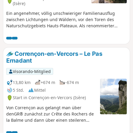
(Isère)
Ein angenehmer, völlig unschwieriger Familienausflug
zwischen Lichtungen und Wäldern, vor den Toren des
Naturschutzgebiets Hauts-Plateaux. Als renommierter
nordischer Ort bieten ein 18-Loch-Golfplatz, eine
Rollskustrecke, ein professionelles Schießstadion und
zahlreiche markierte Routen neben Wanderern auch
Golfern, Biathleten, Mountainbikern und Läufern viel
Corrençon-en-Vercors – Le Pas
Freude.
Ernadant
Visorando-Mitglied
13,80 km
+674 m
-674 m
5 Std.
Mittel
Start in Corrençon-en-Vercors (Isère)
Von Corrençon aus gelangt man über
denGR® zunächst zur Crête des Rochers de
la Balme und dann über einen steileren
Aufstieg zum Gipfel.