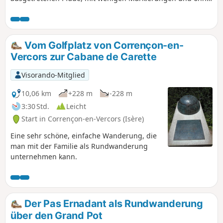
Schilder. Zwischen den beiden Hütten öffnet sich der Blick
und bietet einen spektakulären Blick auf den wilden
Vercors. Der Aufstieg zur Hütte Combe du Fer vom Parkplatz
aus erfordert ein GPS-Gerät und eine Karte (offline!), da es
Vom Golfplatz von Corrençon-en-
viele Wanderwege gibt und die verschiedenen
Vercors zur Cabane de Carette
Abzweigungen hier nicht beschrieben sind.
Visorando-Mitglied
10,06 km
+228 m
-228 m
3:30 Std.
Leicht
Start in Corrençon-en-Vercors (Isère)
Eine sehr schöne, einfache Wanderung, die
man mit der Familie als Rundwanderung
unternehmen kann.
Der Pas Ernadant als Rundwanderung
über den Grand Pot