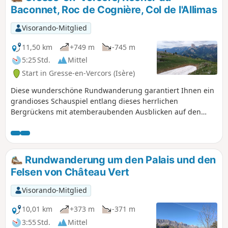
Baconnet, Roc de Cognière, Col de l'Allimas
Visorando-Mitglied
11,50 km
+749 m
-745 m
5:25 Std.
Mittel
Start in Gresse-en-Vercors (Isère)
Diese wunderschöne Rundwanderung garantiert Ihnen ein
grandioses Schauspiel entlang dieses herrlichen
Bergrückens mit atemberaubenden Ausblicken auf den
Osthang des Vercors, den Grand Veymont, den Mont
Aiguille sowie das Trièves mit dem Obiou und dem Grand
Ferrand bis hin zu den Gebirgsmassiven des Oisans,
Taillefer und sogar Belledonne.
Rundwanderung um den Palais und den
Felsen von Château Vert
Visorando-Mitglied
10,01 km
+373 m
-371 m
3:55 Std.
Mittel