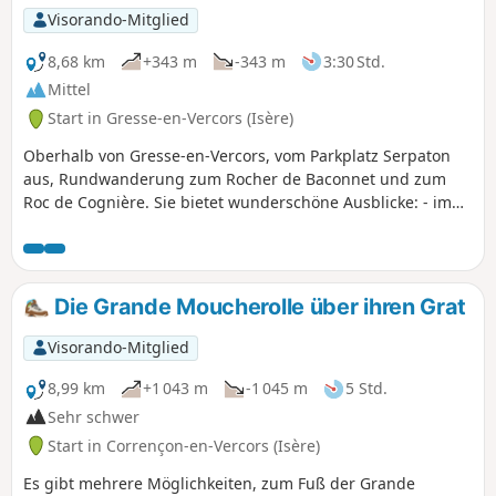
Visorando-Mitglied
8,68 km
+343 m
-343 m
3:30 Std.
Mittel
Start in Gresse-en-Vercors (Isère)
Oberhalb von Gresse-en-Vercors, vom Parkplatz Serpaton
aus, Rundwanderung zum Rocher de Baconnet und zum
Roc de Cognière. Sie bietet wunderschöne Ausblicke: - im
Westen auf das Tal von Gresse und den Grand Veymont, -
im Süden auf den Mont Aiguille, - im Osten auf Monestier-
de-Clermont mit dem Tunnel und dem Viadukt der A51, den
Lac de Monteymard, die Corniche du Drac, die Écrins und
Die Grande Moucherolle über ihren Grat
das Dévoluy.
Visorando-Mitglied
8,99 km
+1 043 m
-1 045 m
5 Std.
Sehr schwer
Start in Corrençon-en-Vercors (Isère)
Es gibt mehrere Möglichkeiten, zum Fuß der Grande