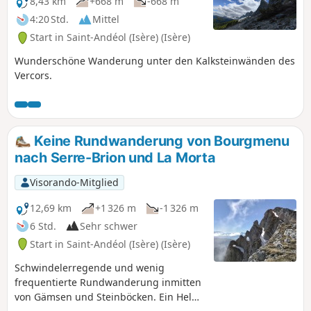
8,43 km
+668 m
-668 m
luftige Passagen, die für Menschen mit Höhenangst
4:20 Std.
Mittel
unangenehm sein können; bei feuchtem Wetter ist sie
Start in Saint-Andéol (Isère) (Isère)
aufgrund der Rutschgefahr und des aufsteigenden Nebels
unbedingt zu meiden.
Wunderschöne Wanderung unter den Kalksteinwänden des
Vercors.
Keine Rundwanderung von Bourgmenu
nach Serre-Brion und La Morta
Visorando-Mitglied
12,69 km
+1 326 m
-1 326 m
6 Std.
Sehr schwer
Start in Saint-Andéol (Isère) (Isère)
Schwindelerregende und wenig
frequentierte Rundwanderung inmitten
von Gämsen und Steinböcken. Ein Helm