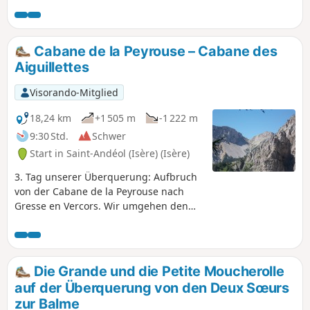
ist Pflicht, ebenso wie Eispickel und
Steigeisen bis spät in die Saison hinein,
da im Serre-Brion-Pass lange Zeit
Firnschnee liegt. Im Frühjahr muss man
Cabane de la Peyrouse – Cabane des
früh aufbrechen, damit der Schnee im
Aiguillettes
Serre-Brion-Pass noch gefroren ist.
Visorando-Mitglied
18,24 km
+1 505 m
-1 222 m
9:30 Std.
Schwer
Start in Saint-Andéol (Isère) (Isère)
3. Tag unserer Überquerung: Aufbruch
von der Cabane de la Peyrouse nach
Gresse en Vercors. Wir umgehen den
Grand Veymond, um über den Col des
Bachassons (Wasser) wieder auf das
Plateau zu gelangen, und machen dann
Halt an der Cabane de l'Aiguillette.
Die Grande und die Petite Moucherolle
auf der Überquerung von den Deux Sœurs
zur Balme