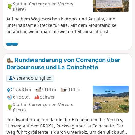
Start in Corrençon-en-Vercors
(Isère)
Auf halbem Weg zwischen Nordpol und Äquator, eine
unterhaltsame Strecke für alle. Mit dem Mountainbike
befahrbar, wenn man im zweiten Teil vorsichtig ist.
Rundwanderung von Corrençon über
Darbounouse und La Coinchette
Visorando-Mitglied
17,68 km
+413 m
-413 m
6:15 Std.
Schwer
Start in Corrençon-en-Vercors
(Isère)
Rundwanderung am Rande der Hochebenen des Vercors,
Hinweg auf demGR®91, Rückweg über La Coinchette. Der
Weg führt größtenteils durch Unterholz, um den Blick auf