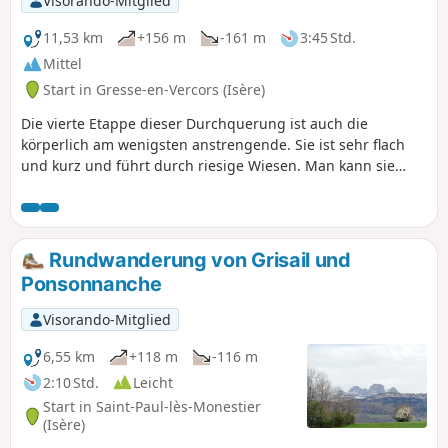
Visorando-Mitglied
11,53 km
+156 m
-161 m
3:45 Std.
Mittel
Start in Gresse-en-Vercors (Isère)
Die vierte Etappe dieser Durchquerung ist auch die
körperlich am wenigsten anstrengende. Sie ist sehr flach
und kurz und führt durch riesige Wiesen. Man kann sie
jedoch mit der Option Grand Veymont aufpeppen.
Rundwanderung von Grisail und
Ponsonnanche
Visorando-Mitglied
6,55 km
+118 m
-116 m
2:10 Std.
Leicht
Start in Saint-Paul-lès-Monestier
(Isère)