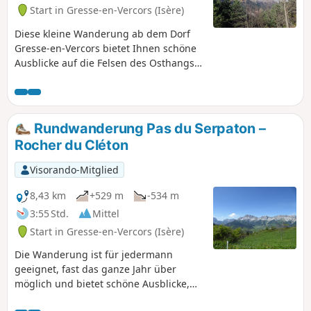
Start in Gresse-en-Vercors (Isère)
Diese kleine Wanderung ab dem Dorf
Gresse-en-Vercors bietet Ihnen schöne
Ausblicke auf die Felsen des Osthangs
des Vercors vom Grand Veymont bis zur
Moucherolle und weiter auf den
Serpaton und den Rocher du Baconnet.
Die Route, die oft durch den Wald führt,
Rundwanderung Pas du Serpaton –
ermöglicht es Ihnen zudem, zwei kleine,
Rocher du Cléton
recht kuriose Gipfel zu entdecken: Le
Palais und Château Vert, kleine Felsen,
Visorando-Mitglied
die aus einem herrlichen Wald
herausragen.
8,43 km
+529 m
-534 m
3:55 Std.
Mittel
Start in Gresse-en-Vercors (Isère)
Die Wanderung ist für jedermann
geeignet, fast das ganze Jahr über
möglich und bietet schöne Ausblicke,
erfordert jedoch gute