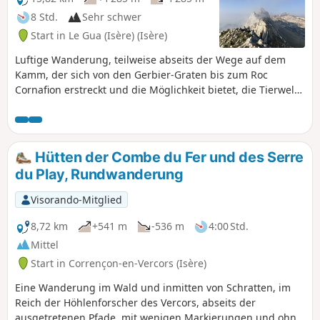
8 Std.
Sehr schwer
Start in Le Gua (Isère) (Isère)
Luftige Wanderung, teilweise abseits der Wege auf dem
Kamm, der sich von den Gerbier-Graten bis zum Roc
Cornafion erstreckt und die Möglichkeit bietet, die Tierwelt
des Vercors zu beobachten, insbesondere Steinböcke und
Gämsen. Der Schwierigkeitsgrad der Wanderung hängt mit
ihrer Länge, dem Fehlen eines Weges auf gut einem Viertel
der Strecke und dem kleinen Kletterabschnitt zum Roc
Hütten der Combe du Fer und des Serre
Cornafion zusammen.
du Play, Rundwanderung
Visorando-Mitglied
8,72 km
+541 m
-536 m
4:00 Std.
Mittel
Start in Corrençon-en-Vercors (Isère)
Eine Wanderung im Wald und inmitten von Schratten, im
Reich der Höhlenforscher des Vercors, abseits der
ausgetretenen Pfade, mit wenigen Markierungen und ohne