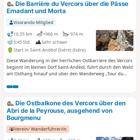
Die Barrière du Vercors über die Pässe
Ernadant und Morta
Visorando-Mitglied
10,55 km
+966 m
-974 m
5:45 Std.
Sehr schwer
Start in Saint-Andéol (Isère) (Isère)
Diese Wanderung in der herrlichen Ostbarriere des Vercors
beginnt im kleinen Dorf Saint-Andéol, führt durch den Wald
am Osthang hinauf und über den Wanderweg „Tour du
Vercors“ zur Scharte „Pas Ernadant“. Der luftige Aufstieg ist
technisch nicht anspruchsvoll, erfolgt jedoch auf
brüchigem Fels. Nach der Überquerung eines kleinen,
exponierten Felsvorsprungs führt der Weg durch einen
Die Ostbalkone des Vercors über den
natürlichen Felsbogen und erreicht die Grate, über die er
Abri de la Peyrouse, ausgehend von
zum Pas Morta führt. Die Strecke ist zwar etwas luftig, stellt
Bourgmenu
aber keine Schwierigkeit dar. Man kehrt auf den
Wanderweg „Tour du Vercors“ zurück und gelangt nach
Verein/ Wanderführer/in
einem Abstieg über Geröll und durch den Wald wieder auf
die Straße, die zum Parkplatz zurückführt. Die Route enthält