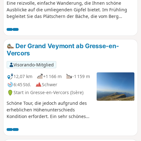
Eine reizvolle, einfache Wanderung, die Ihnen schöne
Ausblicke auf die umliegenden Gipfel bietet. Im Frühling
begleitet Sie das Plätschern der Bäche, die vom Berg
herabfließen.
Der Grand Veymont ab Gresse-en-
Vercors
Visorando-Mitglied
12,07 km
+1 166 m
-1 159 m
6:45 Std.
Schwer
Start in Gresse-en-Vercors (Isère)
Schöne Tour, die jedoch aufgrund des
erheblichen Höhenunterschieds
Kondition erfordert. Ein sehr schönes
Panorama vom Grand Veymont aus.
Hinter dem Pas de la Ville trifft man auf
andere Wanderer.