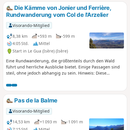
Gipfel ist einen Abstecher wert.
Die Kämme von Jonier und Ferrière,
Rundwanderung vom Col de l'Arzelier
Visorando-Mitglied
8,38 km
+593 m
-599 m
4:05 Std.
Mittel
Start in Le Gua (Isère) (Isère)
Eine Rundwanderung, die größtenteils durch den Wald
führt und herrliche Ausblicke bietet. Einige Passagen sind
steil, ohne jedoch abhangig zu sein. Hinweis: Diese
Wanderung beginnt mit einem Abstieg über 125
Höhenmeter und endet mit einem Aufstieg über 125
Höhenmeter, aber die Umgebung ist reizvoll und es geht
sehr gut.
Pas de la Balme
Visorando-Mitglied
14,53 km
+1 093 m
-1 091 m
7:15 Std.
Mittel