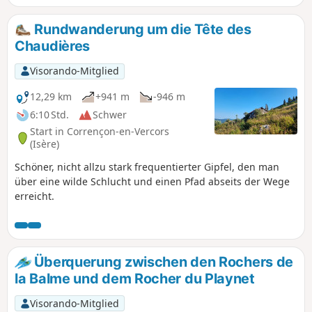
Golfplatzes und der Rollskipisten. Sie erreicht ihren
höchsten Punkt an zwei Stellen, am Pas de l'Âne und am Pas
Rundwanderung um die Tête des
de la Sambue. Sie führt an der Auberge de Roybon und
Chaudières
dem Langlaufzentrum von Herbouilly vorbei, bevor sie den
Pas Saint-Martin überquert und dann die Ebene von
Visorando-Mitglied
Herbouilly durchquert. Verpassen Sie auf dem Rückweg
nicht den Aussichtspunkt auf die Grande und Petite
12,29 km
+941 m
-946 m
Moucherolle, die Tête des Chaudières und die Skipisten von
6:10 Std.
Schwer
Villard-de-Lans und Corrençon-en-Vercors.
Start in Corrençon-en-Vercors
(Isère)
Schöner, nicht allzu stark frequentierter Gipfel, den man
über eine wilde Schlucht und einen Pfad abseits der Wege
erreicht.
Überquerung zwischen den Rochers de
la Balme und dem Rocher du Playnet
Visorando-Mitglied