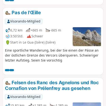
Vercors, wobei man die Skipisten meidet. Die Wanderung
verläuft teilweise auf einem kaum markierten und spärlich
mit Steinmännchen gesäumten Pfad, teilweise sogar
Pas de l'Œille
abseits des Weges entlang der Bergrücken, aber die Route
ist immer klar erkennbar. Die Karstlandschaften des Pré de
Visorando-Mitglied
l'Achard sind atemberaubend und sehr wenig frequentiert.
6,72 km
+665 m
-665 m
3:50 Std.
Schwer
Start in Le Gua (Isère) (Isère)
Eine sportliche Wanderung, bei der Sie einen der Pässe an
der östlichen Grenze des Vercors überqueren. Schwieriger
letzter Aufstieg. Seien Sie vorsichtig
Felsen des Ranc des Agnelons und Roc
Cornafion von Prélenfrey aus gesehen
Visorando-Mitglied
15,82 km
+1 285 m
-1 285 m