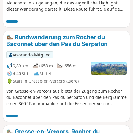
Moucherolle zu gelangen, die das eigentliche Highlight
dieser Wanderung darstellt. Diese Route führt Sie auf dem
schnellsten Weg über die Pisten. Eine herrliche Wanderung
in luftiger Höhe, die jedoch weder sehr technisch noch
gefährlich ist, mit einem Aufstieg über die Skipisten und
einem atemberaubenden Panorama oben angekommen.
Rundwanderung zum Rocher du
Achtung: Diese Wanderung ist aufgrund der starken
Baconnet über den Pas du Serpaton
Steigungen und einiger ausgesetzter Passagen für
durchschnittliche Wanderer als sehr schwierig eingestuft
Visorando-Mitglied
(IBP = 111).
9,89 km
+658 m
-656 m
4:40 Std.
Mittel
Start in Gresse-en-Vercors (Isère)
Von Gresse-en-Vercors aus bietet der Zugang zum Rocher
du Baconnet über den Pas du Serpaton und die Bergkämme
einen 360°-Panoramablick auf die Felsen der Vercors-
Barriere im Westen, den Mont Aiguille im Süden, die
Massive von Dévoluy und Écrins im Osten und die Massive
von Chartreuse und Belledonne im Norden.
Gresse-en-Vercors, Rocher du