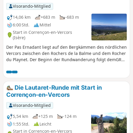
Visorando-Mitglied
14,06 km
+683 m
-683 m
6:00 Std.
Mittel
Start in Corrençon-en-Vercors
(Isère)
Der Pas Ernadant liegt auf den Bergkämmen des nördlichen
Vercors zwischen den Rochers de la Balme und dem Rocher
du Playnet. Der Beginn der Rundwanderung folgt demGR®
91 „Traversée du Vercors” bis zur Cabane de Carette, dann
können Sie auf dem nicht markierten und wenig
frequentierten Weg die wildere Seite dieser Region
entdecken.
Die Lautaret-Runde mit Start in
Corrençon-en-Vercors
Visorando-Mitglied
5,54 km
+125 m
-124 m
1:55 Std.
Leicht
Start in Corrençon-en-Vercors