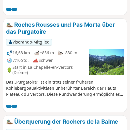
die Bergkämme des Vercors von Darbounouse aus zu
entdecken. Der Rückweg ist teilweise abenteuerlich, dann
gelangen Sie über die Baraque Guillet, Les Auberges und
La Fleur du Roy zurück auf die Waldwege.
Roches Rousses und Pas Morta über
das Purgatoire
Visorando-Mitglied
16,68 km
+836 m
-830 m
7:10 Std.
Schwer
Start in La Chapelle-en-Vercors
(Drôme)
Das „Purgatoire“ ist ein trotz seiner früheren
Kohlebergbauaktivitäten unberührter Bereich der Hauts
Plateaux du Vercors. Diese Rundwanderung ermöglicht es,
über Pfade, die nicht immer leicht zu folgen sind, und über
oft unwegsames Gelände in das Herz des Gebiets
vorzudringen – doch der Blick vom Gipfel der Roches
Rousses belohnt die Anstrengung.
Überquerung der Rochers de la Balme