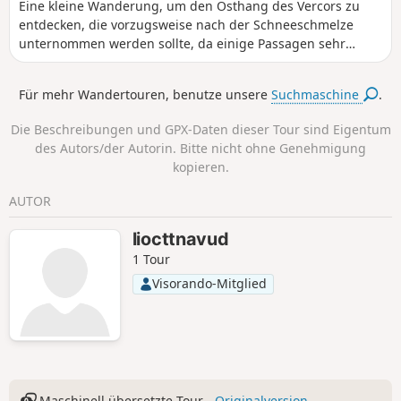
Eine kleine Wanderung, um den Osthang des Vercors zu
entdecken, die vorzugsweise nach der Schneeschmelze
unternommen werden sollte, da einige Passagen sehr
schwierig sein können. Sie wandern unter den Felsen des
Grand Veymont hindurch, sehen den Mont Blanc und
Für mehr Wandertouren, benutze unsere
Suchmaschine
.
haben einen Überblick über diesen herrlichen Hang des
Vercors-Massivs mit seinen beeindruckenden Felsen.
Die Beschreibungen und GPX-Daten dieser Tour sind Eigentum
des Autors/der Autorin. Bitte nicht ohne Genehmigung
kopieren.
AUTOR
liocttnavud
1 Tour
Visorando-Mitglied
Maschinell übersetzte Tour -
Originalversion