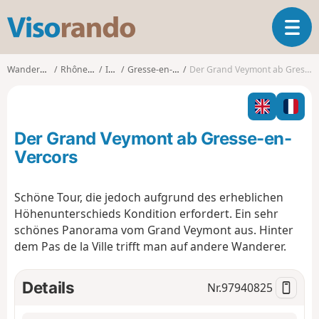
V
T
i
o
s
g
o
Wanderungen
Rhône-Alpes
Isère
Gresse-en-Vercors
Der Grand Veymont ab Gresse-en-Vercors
g
r
l
a
e
n
n
d
Der Grand Veymont ab Gresse-en-
a
o
v
Vercors
i
g
Schöne Tour, die jedoch aufgrund des erheblichen
a
Höhenunterschieds Kondition erfordert. Ein sehr
t
i
schönes Panorama vom Grand Veymont aus. Hinter
o
dem Pas de la Ville trifft man auf andere Wanderer.
n
Details
Nr.
97940825