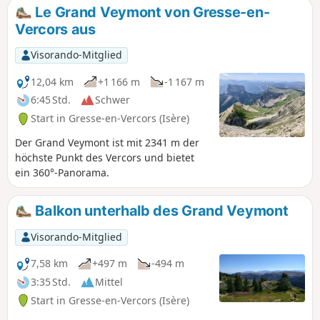
Le Grand Veymont von Gresse-en-
Vercors aus
Visorando-Mitglied
12,04 km
+1 166 m
-1 167 m
6:45 Std.
Schwer
Start in Gresse-en-Vercors (Isère)
Der Grand Veymont ist mit 2341 m der
höchste Punkt des Vercors und bietet
ein 360°-Panorama.
Balkon unterhalb des Grand Veymont
Visorando-Mitglied
7,58 km
+497 m
-494 m
3:35 Std.
Mittel
Start in Gresse-en-Vercors (Isère)