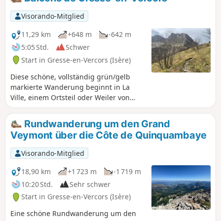
Ich habe diese Wanderung im Juni gemacht, die Flora war
üppig und es war ein wahrer Genuss.
Visorando-Mitglied
11,29 km
+648 m
-642 m
5:05 Std.
Schwer
Start in Gresse-en-Vercors (Isère)
Diese schöne, vollständig grün/gelb
markierte Wanderung beginnt in La
Ville, einem Ortsteil oder Weiler von
Gresse-en-Vercors, und bietet einen
schönen Blick auf das Dorf und seine
Rundwanderung um den Grand
Hochebene sowie auf den Grand
Veymont über die Côte de Quinquambaye
Veymont und den Mont de l'Aiguille. Im
Winter sollte sie jedoch aufgrund ihrer
Visorando-Mitglied
Unbegehbarkeit unbedingt vermieden
werden.
18,90 km
+1 723 m
-1 719 m
10:20 Std.
Sehr schwer
Start in Gresse-en-Vercors (Isère)
Eine schöne Rundwanderung um den