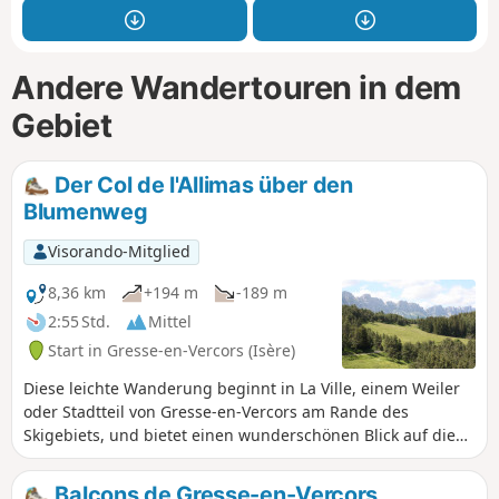
Andere Wandertouren in dem
Gebiet
Der Col de l'Allimas über den
Blumenweg
Visorando-Mitglied
8,36 km
+194 m
-189 m
2:55 Std.
Mittel
Start in Gresse-en-Vercors (Isère)
Diese leichte Wanderung beginnt in La Ville, einem Weiler
oder Stadtteil von Gresse-en-Vercors am Rande des
Skigebiets, und bietet einen wunderschönen Blick auf die
Felsenkette westlich von Gresse-en-Vercors sowie auf den
Mont Aiguille, wenn man sich am Col de l'Allimas befindet.
Balcons de Gresse-en-Vercors