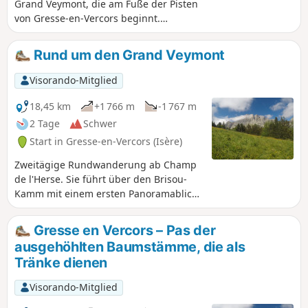
Grand Veymont, die am Fuße der Pisten
von Gresse-en-Vercors beginnt.
Atemberaubende Landschaften
während der gesamten Wanderung.
Rund um den Grand Veymont
Alle Wege sind sehr gut ausgeschilderte
GR®-Wanderwege, man kann sich
Visorando-Mitglied
unmöglich verlaufen!
18,45 km
+1 766 m
-1 767 m
2 Tage
Schwer
Start in Gresse-en-Vercors (Isère)
Zweitägige Rundwanderung ab Champ
de l'Herse. Sie führt über den Brisou-
Kamm mit einem ersten Panoramablick,
bevor Sie den Grand Veymont (2341 m)
erreichen, der einen herrlichen Blick auf
Gresse en Vercors – Pas der
die Hochebenen des Vercors, den Mont
ausgehöhlten Baumstämme, die als
Aiguille und das Tal bietet. Gute
Tränke dienen
Chancen, Steinböcke und Murmeltiere
zu beobachten.
Visorando-Mitglied