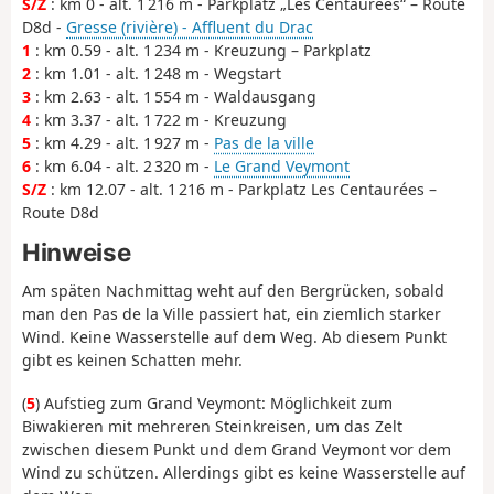
S/Z
: km 0 - alt. 1 216 m - Parkplatz „Les Centaurées“ – Route
D8d -
Gresse (rivière) - Affluent du Drac
1
: km 0.59 - alt. 1 234 m - Kreuzung – Parkplatz
2
: km 1.01 - alt. 1 248 m - Wegstart
3
: km 2.63 - alt. 1 554 m - Waldausgang
4
: km 3.37 - alt. 1 722 m - Kreuzung
5
: km 4.29 - alt. 1 927 m -
Pas de la ville
6
: km 6.04 - alt. 2 320 m -
Le Grand Veymont
S/Z
: km 12.07 - alt. 1 216 m - Parkplatz Les Centaurées –
Route D8d
Hinweise
Am späten Nachmittag weht auf den Bergrücken, sobald
man den Pas de la Ville passiert hat, ein ziemlich starker
Wind. Keine Wasserstelle auf dem Weg. Ab diesem Punkt
gibt es keinen Schatten mehr.
(
5
) Aufstieg zum Grand Veymont: Möglichkeit zum
Biwakieren mit mehreren Steinkreisen, um das Zelt
zwischen diesem Punkt und dem Grand Veymont vor dem
Wind zu schützen. Allerdings gibt es keine Wasserstelle auf