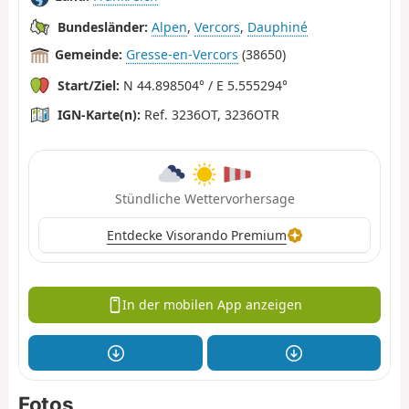
Bundesländer:
Alpen
,
Vercors
,
Dauphiné
Gemeinde:
Gresse-en-Vercors
(38650)
Start/Ziel:
N 44.898504° / E 5.555294°
IGN-Karte(n):
Ref. 3236OT, 3236OTR
Stündliche Wettervorhersage
Entdecke Visorando Premium
In der mobilen App anzeigen
Fotos