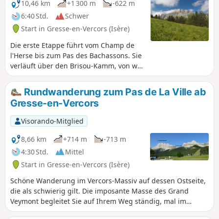
10,46 km
+1 300 m
-622 m
6:40 Std.
Schwer
Start in Gresse-en-Vercors (Isère)
Die erste Etappe führt vom Champ de
l'Herse bis zum Pas des Bachassons. Sie
verläuft über den Brisou-Kamm, von wo
aus man einen ersten Panoramablick
genießen kann. Der Höhenunterschied
Rundwanderung zum Pas de La Ville ab
beträgt mehr als 1000 m, aber die
Gresse-en-Vercors
Schönheit der Landschaft am Pas des
Bachassons entschädigt dafür.
Visorando-Mitglied
8,66 km
+714 m
-713 m
4:30 Std.
Mittel
Start in Gresse-en-Vercors (Isère)
Schöne Wanderung im Vercors-Massiv auf dessen Ostseite,
die als schwierig gilt. Die imposante Masse des Grand
Veymont begleitet Sie auf Ihrem Weg ständig, mal im
Schatten, mal auf steinigem und unwegsamem Gelände.