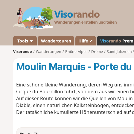
V
i
s
o
r
a
Tools
Wandertouren
Hilfe ↗
Viso
rando
Prem
n
Visorando
Wanderungen
Rhône-Alpes
Drôme
Saint-Julien-en-
d
o
Moulin Marquis - Porte du
Eine schöne kleine Wanderung, deren Weg uns inmi
Cirque du Bournillon führt, von dem aus wir einen h
Auf dieser Route können wir die Quellen von Moulin 
Diable, einen natürlichen Kalksteinbogen, entdecken
Der tatsächliche kumulierte Höhenunterschied auf 