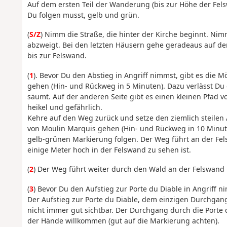
Auf dem ersten Teil der Wanderung (bis zur Höhe der Felsw
Du folgen musst, gelb und grün.
(
S/Z
) Nimm die Straße, die hinter der Kirche beginnt. Nim
abzweigt. Bei den letzten Häusern gehe geradeaus auf de
bis zur Felswand.
(
1
). Bevor Du den Abstieg in Angriff nimmst, gibt es die M
gehen (Hin- und Rückweg in 5 Minuten). Dazu verlässt D
säumt. Auf der anderen Seite gibt es einen kleinen Pfad v
heikel und gefährlich.
Kehre auf den Weg zurück und setze den ziemlich steilen
von Moulin Marquis gehen (Hin- und Rückweg in 10 Minute
gelb-grünen Markierung folgen. Der Weg führt an der Fels
einige Meter hoch in der Felswand zu sehen ist.
(
2
) Der Weg führt weiter durch den Wald an der Felswand m
(
3
) Bevor Du den Aufstieg zur Porte du Diable in Angriff 
Der Aufstieg zur Porte du Diable, dem einzigen Durchgang
nicht immer gut sichtbar. Der Durchgang durch die Porte d
der Hände willkommen (gut auf die Markierung achten).