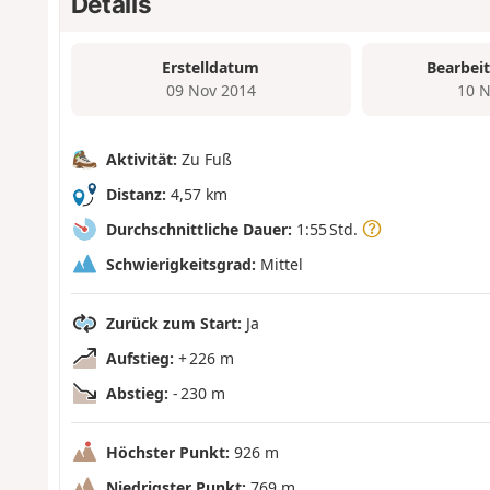
Details
Erstelldatum
Bearbei
09 Nov 2014
10 N
Aktivität:
Zu Fuß
Distanz:
4,57 km
Durchschnittliche Dauer:
1:55 Std.
Schwierigkeitsgrad:
Mittel
Zurück zum Start:
Ja
Aufstieg:
+ 226 m
Abstieg:
- 230 m
Höchster Punkt:
926 m
Niedrigster Punkt:
769 m