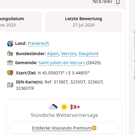
Nr.
87840
tungsdatum
Letzte Bewertung
ov 2023
27 Jul 2026
Land:
Frankreich
Bundesländer:
Alpen
,
Vercors
,
Dauphiné
Gemeinde:
Saint-Julien-en-Vercors
(26420)
Start/Ziel:
N 45.050073° / E 5.44855°
IGN-Karte(n):
Ref. 3136ET, 3235OT, 3236OT,
3236OTR
Stündliche Wettervorhersage
Entdecke Visorando Premium