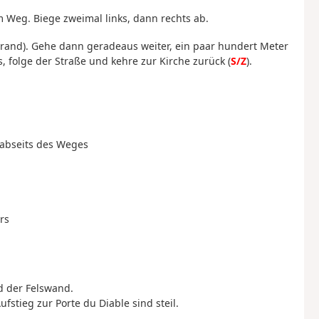
 Weg. Biege zweimal links, dann rechts ab.
drand). Gehe dann geradeaus weiter, ein paar hundert Meter
s, folge der Straße und kehre zur Kirche zurück (
S/Z
).
 abseits des Weges
rs
d der Felswand.
stieg zur Porte du Diable sind steil.