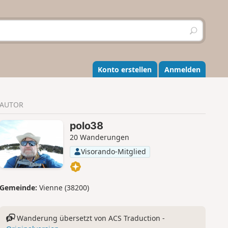
S
u
c
h
e
Konto erstellen
Anmelden
n
AUTOR
polo38
20 Wanderungen
Visorando-Mitglied
Gemeinde:
Vienne (38200)
Wanderung übersetzt von ACS Traduction -