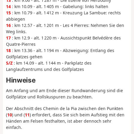
13
: km 9.06 - alt. 1 287 m - Die Ebene von Herbouilly
14
: km 10.09 - alt. 1 405 m - Gabelung: links halten
15
: km 10.79 - alt. 1 412 m - Kreuzung La Sambue: rechts
abbiegen
16
: km 12.57 - alt. 1 201 m - Les 4 Pierres: Nehmen Sie den
Weg links.
17
: km 12.9 - alt. 1 220 m - Aussichtspunkt Belvédère des
Quatre-Pierres
18
: km 13.36 - alt. 1 194 m - Abzweigung: Entlang des
Golfplatzes gehen
S/Z
: km 14.09 - alt. 1 144 m - Parkplatz des
Langlaufzentrums und des Golfplatzes
Hinweise
Am Anfang und am Ende dieser Rundwanderung sind die
Golfplätze und Rollskuspuren zu beachten.
Der Abschnitt des Chemin de la Pia zwischen den Punkten
(
10
) und (
11
) erfordert, dass Sie sich beim Aufstieg mit den
Händen am Felsen festhalten, ist aber dennoch sehr
einfach.