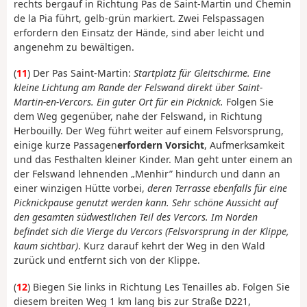
rechts bergauf in Richtung Pas de Saint-Martin und Chemin
de la Pia führt, gelb-grün markiert. Zwei Felspassagen
erfordern den Einsatz der Hände, sind aber leicht und
angenehm zu bewältigen.
(
11
) Der Pas Saint-Martin:
Startplatz für Gleitschirme. Eine
kleine Lichtung am Rande der Felswand direkt über Saint-
Martin-en-Vercors. Ein guter Ort für ein Picknick.
Folgen Sie
dem Weg gegenüber, nahe der Felswand, in Richtung
Herbouilly. Der Weg führt weiter auf einem Felsvorsprung,
einige kurze Passagen
erfordern Vorsicht
, Aufmerksamkeit
und das Festhalten kleiner Kinder. Man geht unter einem an
der Felswand lehnenden „Menhir” hindurch und dann an
einer winzigen Hütte vorbei,
deren Terrasse ebenfalls für eine
Picknickpause genutzt werden kann. Sehr schöne Aussicht auf
den gesamten südwestlichen Teil des Vercors. Im Norden
befindet sich die Vierge du Vercors (Felsvorsprung in der Klippe,
kaum sichtbar)
. Kurz darauf kehrt der Weg in den Wald
zurück und entfernt sich von der Klippe.
(
12
) Biegen Sie links in Richtung Les Tenailles ab. Folgen Sie
diesem breiten Weg 1 km lang bis zur Straße D221,