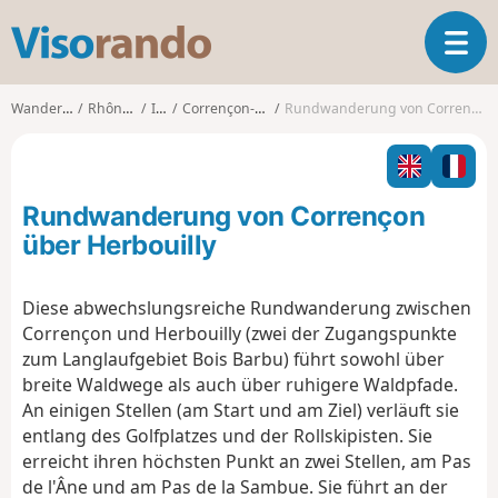
V
T
i
o
s
g
o
Wanderungen
Rhône-Alpes
Isère
Corrençon-en-Vercors
Rundwanderung von Corrençon über Herbouilly
g
r
l
a
e
n
n
d
Rundwanderung von Corrençon
a
o
v
über Herbouilly
i
g
Diese abwechslungsreiche Rundwanderung zwischen
a
Corrençon und Herbouilly (zwei der Zugangspunkte
t
i
zum Langlaufgebiet Bois Barbu) führt sowohl über
o
breite Waldwege als auch über ruhigere Waldpfade.
n
An einigen Stellen (am Start und am Ziel) verläuft sie
entlang des Golfplatzes und der Rollskipisten. Sie
erreicht ihren höchsten Punkt an zwei Stellen, am Pas
de l'Âne und am Pas de la Sambue. Sie führt an der