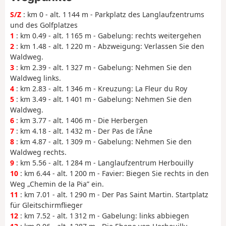
S/Z
: km 0 - alt. 1 144 m - Parkplatz des Langlaufzentrums
und des Golfplatzes
1
: km 0.49 - alt. 1 165 m - Gabelung: rechts weitergehen
2
: km 1.48 - alt. 1 220 m - Abzweigung: Verlassen Sie den
Waldweg.
3
: km 2.39 - alt. 1 327 m - Gabelung: Nehmen Sie den
Waldweg links.
4
: km 2.83 - alt. 1 346 m - Kreuzung: La Fleur du Roy
5
: km 3.49 - alt. 1 401 m - Gabelung: Nehmen Sie den
Waldweg.
6
: km 3.77 - alt. 1 406 m - Die Herbergen
7
: km 4.18 - alt. 1 432 m - Der Pas de l'Âne
8
: km 4.87 - alt. 1 309 m - Gabelung: Nehmen Sie den
Waldweg rechts.
9
: km 5.56 - alt. 1 284 m - Langlaufzentrum Herbouilly
10
: km 6.44 - alt. 1 200 m - Favier: Biegen Sie rechts in den
Weg „Chemin de la Pia” ein.
11
: km 7.01 - alt. 1 290 m - Der Pas Saint Martin. Startplatz
für Gleitschirmflieger
12
: km 7.52 - alt. 1 312 m - Gabelung: links abbiegen