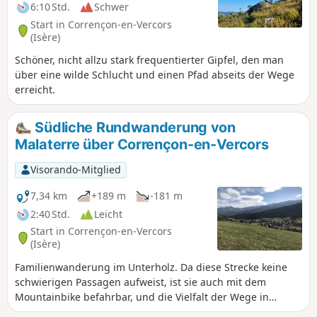
6:10 Std.
Schwer
Start in Corrençon-en-Vercors
(Isère)
Schöner, nicht allzu stark frequentierter Gipfel, den man
über eine wilde Schlucht und einen Pfad abseits der Wege
erreicht.
Südliche Rundwanderung von
Malaterre über Corrençon-en-Vercors
Visorando-Mitglied
7,34 km
+189 m
-181 m
2:40 Std.
Leicht
Start in Corrençon-en-Vercors
(Isère)
Familienwanderung im Unterholz. Da diese Strecke keine
schwierigen Passagen aufweist, ist sie auch mit dem
Mountainbike befahrbar, und die Vielfalt der Wege in
diesem Gebiet ermöglicht es, auf vielen Abschnitten ganz