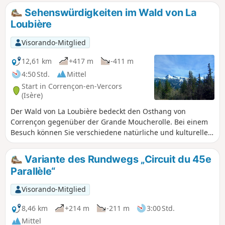
allein mit der Natur zu sein.
Sehenswürdigkeiten im Wald von La
Loubière
Visorando-Mitglied
12,61 km
+417 m
-411 m
4:50 Std.
Mittel
Start in Corrençon-en-Vercors
(Isère)
Der Wald von La Loubière bedeckt den Osthang von
Corrençon gegenüber der Grande Moucherolle. Bei einem
Besuch können Sie verschiedene natürliche und kulturelle
Sehenswürdigkeiten entdecken.
Variante des Rundwegs „Circuit du 45e
Parallèle“
Visorando-Mitglied
8,46 km
+214 m
-211 m
3:00 Std.
Mittel