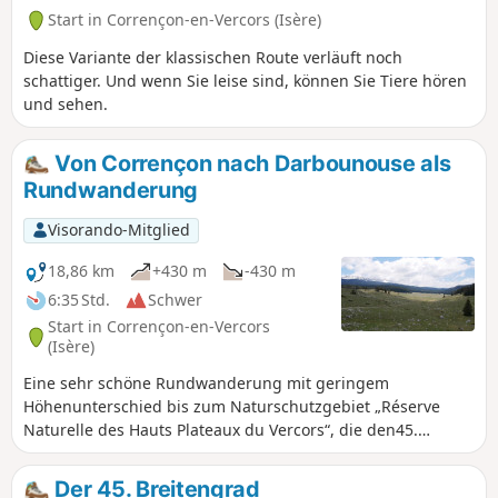
Start in Corrençon-en-Vercors (Isère)
Diese Variante der klassischen Route verläuft noch
schattiger. Und wenn Sie leise sind, können Sie Tiere hören
und sehen.
Von Corrençon nach Darbounouse als
Rundwanderung
Visorando-Mitglied
18,86 km
+430 m
-430 m
6:35 Std.
Schwer
Start in Corrençon-en-Vercors
(Isère)
Eine sehr schöne Rundwanderung mit geringem
Höhenunterschied bis zum Naturschutzgebiet „Réserve
Naturelle des Hauts Plateaux du Vercors“, die den45.
Breitengrad in der Drôme überquert und atemberaubende
Landschaften bietet. Diese Route weist keine besonderen
Der 45. Breitengrad