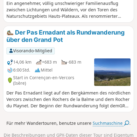
Ein angenehmer, völlig unschwieriger Familienausflug
zwischen Lichtungen und Wäldern, vor den Toren des
Naturschutzgebiets Hauts-Plateaux. Als renommierter
nordischer Ort bieten ein 18-Loch-Golfplatz, eine
Rollskustrecke, ein professionelles Schießstadion und
Der Pas Ernadant als Rundwanderung
zahlreiche markierte Routen neben Wanderern auch
über den Grand Pot
Golfern, Biathleten, Mountainbikern und Läufern viel
Freude.
Visorando-Mitglied
14,06 km
+683 m
-683 m
6:00 Std.
Mittel
Start in Corrençon-en-Vercors
(Isère)
Der Pas Ernadant liegt auf den Bergkämmen des nördlichen
Vercors zwischen den Rochers de la Balme und dem Rocher
du Playnet. Der Beginn der Rundwanderung folgt demGR®
91 „Traversée du Vercors” bis zur Cabane de Carette, dann
können Sie auf dem nicht markierten und wenig
Für mehr Wandertouren, benutze unsere
Suchmaschine
.
frequentierten Weg die wildere Seite dieser Region
entdecken.
Die Beschreibungen und GPX-Daten dieser Tour sind Eigentum