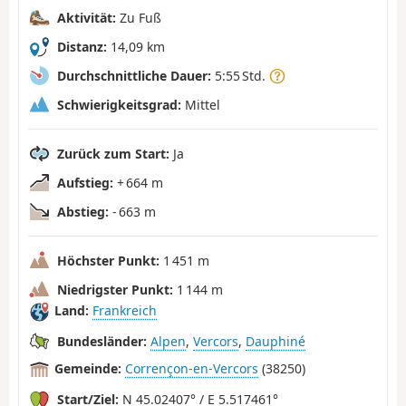
Aktivität:
Zu Fuß
Distanz:
14,09 km
Durchschnittliche Dauer:
5:55 Std.
Schwierigkeitsgrad:
Mittel
Zurück zum Start:
Ja
Aufstieg:
+ 664 m
Abstieg:
- 663 m
Höchster Punkt:
1 451 m
Niedrigster Punkt:
1 144 m
Land:
Frankreich
Bundesländer:
Alpen
,
Vercors
,
Dauphiné
Gemeinde:
Corrençon-en-Vercors
(38250)
Start/Ziel:
N 45.02407° / E 5.517461°