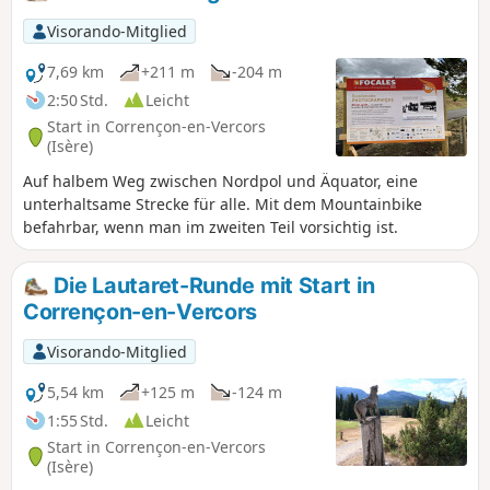
Schwierigkeiten auf und es ist einfach, auf dem Parkplatz
des Golfplatzes zu parken.
Visorando-Mitglied
7,69 km
+211 m
-204 m
2:50 Std.
Leicht
Start in Corrençon-en-Vercors
(Isère)
Auf halbem Weg zwischen Nordpol und Äquator, eine
unterhaltsame Strecke für alle. Mit dem Mountainbike
befahrbar, wenn man im zweiten Teil vorsichtig ist.
Die Lautaret-Runde mit Start in
Corrençon-en-Vercors
Visorando-Mitglied
5,54 km
+125 m
-124 m
1:55 Std.
Leicht
Start in Corrençon-en-Vercors
(Isère)