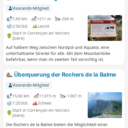
gelangen Sie über die Baraque Guillet, Les Auberges und
La Fleur du Roy zurück auf die Waldwege.
Visorando-Mitglied
7,69 km
+211 m
-204 m
2:50 Std.
Leicht
Start in Corrençon-en-Vercors
(Isère)
Auf halbem Weg zwischen Nordpol und Äquator, eine
unterhaltsame Strecke für alle. Mit dem Mountainbike
befahrbar, wenn man im zweiten Teil vorsichtig ist.
Überquerung der Rochers de la Balme
Visorando-Mitglied
15,60 km
+1 015 m
-1 007 m
7:20 Std.
Schwer
Start in Corrençon-en-Vercors
(Isère)
Die Rochers de la Balme bieten die Möglichkeit einer