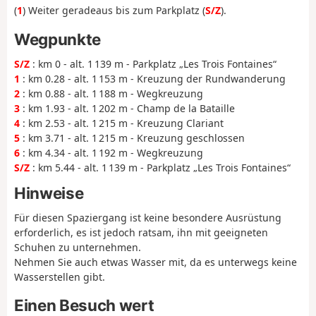
(
1
) Weiter geradeaus bis zum Parkplatz (
S/Z
).
Wegpunkte
S/Z
: km 0 - alt. 1 139 m - Parkplatz „Les Trois Fontaines“
1
: km 0.28 - alt. 1 153 m - Kreuzung der Rundwanderung
2
: km 0.88 - alt. 1 188 m - Wegkreuzung
3
: km 1.93 - alt. 1 202 m - Champ de la Bataille
4
: km 2.53 - alt. 1 215 m - Kreuzung Clariant
5
: km 3.71 - alt. 1 215 m - Kreuzung geschlossen
6
: km 4.34 - alt. 1 192 m - Wegkreuzung
S/Z
: km 5.44 - alt. 1 139 m - Parkplatz „Les Trois Fontaines“
Hinweise
Für diesen Spaziergang ist keine besondere Ausrüstung
erforderlich, es ist jedoch ratsam, ihn mit geeigneten
Schuhen zu unternehmen.
Nehmen Sie auch etwas Wasser mit, da es unterwegs keine
Wasserstellen gibt.
Einen Besuch wert