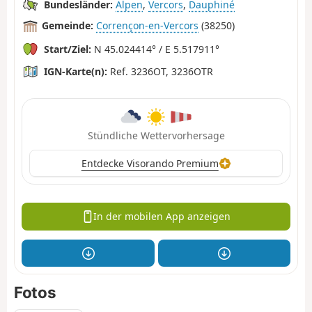
Bundesländer:
Alpen
,
Vercors
,
Dauphiné
Gemeinde:
Corrençon-en-Vercors
(38250)
Start/Ziel:
N 45.024414° / E 5.517911°
IGN-Karte(n):
Ref. 3236OT, 3236OTR
Stündliche Wettervorhersage
Entdecke Visorando Premium
In der mobilen App anzeigen
Fotos