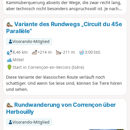
Kammüberquerung abseits der Wege, die zwar recht lang,
aber technisch nicht besonders anspruchsvoll ist. Je nach
gewähltem Zugang sind mehrere Kombinationen möglich.
Die vorliegende Rundwanderung umfasst die gesamte
Variante des Rundwegs „Circuit du 45e
Überquerung von der Tête des Chaudières bis zum Pas
Parallèle“
Ernadant mit einem steilen Aufstieg (teilweise abseits der
Wege) über die Combe de Fer und einem eher klassischen
Visorando-Mitglied
Abstieg über die Cabanne de Carrette und denGR® 91.
8,46 km
+214 m
-211 m
3:00 Std.
Mittel
Start in Corrençon-en-Vercors (Isère)
Diese Variante der klassischen Route verläuft noch
schattiger. Und wenn Sie leise sind, können Sie Tiere hören
und sehen.
Rundwanderung von Corrençon über
Herbouilly
Visorando-Mitglied