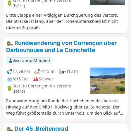
Start in Corrençon-en-Vercors
(Isère)
Erste Etappe einer 4-tägigen Durchquerung des Vercors.
Die Strecke ist lang, aber der Höhenunterschied ist nicht
übermäßig groß.
Rundwanderung von Corrençon über
Darbounouse und La Coinchette
Visorando-Mitglied
17,68 km
+413 m
-413 m
6:15 Std.
Schwer
Start in Corrençon-en-Vercors
(Isère)
Rundwanderung am Rande der Hochebenen des Vercors,
Hinweg auf demGR®91, Rückweg über La Coinchette. Der
Weg führt größtenteils durch Unterholz, um den Blick auf
die Bergkämme des Vercors von Darbounouse aus zu
entdecken. Der Rückweg ist teilweise abenteuerlich, dann
Der 45. Breitengrad