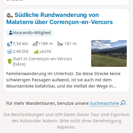
Südliche Rundwanderung von
Malaterre über Corrençon-en-Vercors
Visorando-Mitglied
7,34 km
+189 m
-181 m
2:40 Std.
Leicht
Start in Corrençon-en-Vercors
(Isère)
Familienwanderung im Unterholz. Da diese Strecke keine
schwierigen Passagen aufweist, ist sie auch mit dem
Mountainbike befahrbar, und die Vielfalt der Wege in
diesem Gebiet ermöglicht es, auf vielen Abschnitten ganz
allein mit der Natur zu sein.
Für mehr Wandertouren, benutze unsere
Suchmaschine
.
Die Beschreibungen und GPX-Daten dieser Tour sind Eigentum
des Autors/der Autorin. Bitte nicht ohne Genehmigung
kopieren.