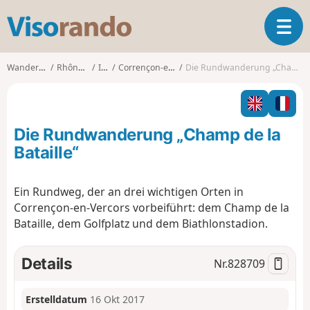
V
T
i
o
s
g
o
Wanderungen
Rhône-Alpes
Isère
Corrençon-en-Vercors
Die Rundwanderung „Champ de la Bataille“
g
r
l
a
e
n
n
d
Die Rundwanderung „Champ de la
a
o
v
Bataille“
i
g
Ein Rundweg, der an drei wichtigen Orten in
a
Corrençon-en-Vercors vorbeiführt: dem Champ de la
t
i
Bataille, dem Golfplatz und dem Biathlonstadion.
o
n
Details
Nr.
828709
Erstelldatum
16 Okt 2017