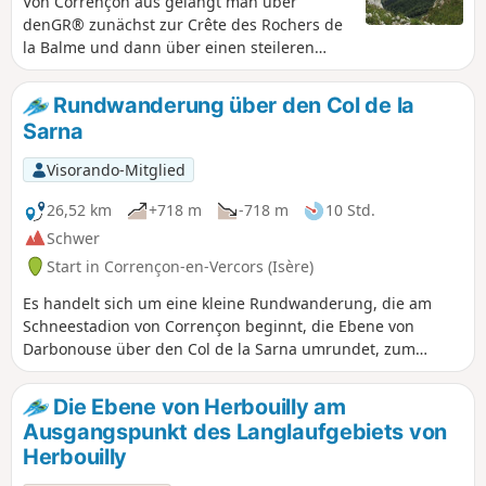
Von Corrençon aus gelangt man über
denGR® zunächst zur Crête des Rochers de
la Balme und dann über einen steileren
Aufstieg zum Gipfel.
Rundwanderung über den Col de la
Sarna
Visorando-Mitglied
26,52 km
+718 m
-718 m
10 Std.
Schwer
Start in Corrençon-en-Vercors (Isère)
Es handelt sich um eine kleine Rundwanderung, die am
Schneestadion von Corrençon beginnt, die Ebene von
Darbonouse über den Col de la Sarna umrundet, zum
südlichen Ende der Ebene zurückführt und über denGR®
wieder nach Corrençonführt.
Die Ebene von Herbouilly am
Ausgangspunkt des Langlaufgebiets von
Herbouilly