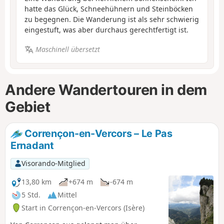
hatte das Glück, Schneehühnern und Steinböcken
zu begegnen. Die Wanderung ist als sehr schwierig
eingestuft, was aber durchaus gerechtfertigt ist.
Maschinell übersetzt
Andere Wandertouren in dem
Gebiet
Corrençon-en-Vercors – Le Pas
Ernadant
Visorando-Mitglied
13,80 km
+674 m
-674 m
5 Std.
Mittel
Start in Corrençon-en-Vercors (Isère)