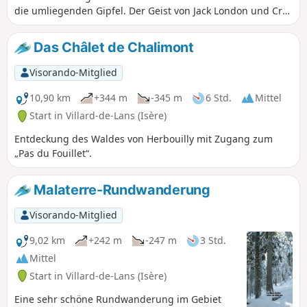
die umliegenden Gipfel. Der Geist von Jack London und Croc
Blanc ist nicht weit, wenn der Blick über die Weite der
Hochebenen und des Naturschutzgebiets schweift. Eine
Das Châlet de Chalimont
herrliche Schneeschuhwanderung in der zauberhaften Welt
des Vercors-Waldes.
Visorando-Mitglied
10,90 km
+344 m
-345 m
6 Std.
Mittel
Start in Villard-de-Lans (Isère)
Entdeckung des Waldes von Herbouilly mit Zugang zum
„Pas du Fouillet“.
Malaterre-Rundwanderung
Visorando-Mitglied
9,02 km
+242 m
-247 m
3 Std.
Mittel
Start in Villard-de-Lans (Isère)
Eine sehr schöne Rundwanderung im Gebiet