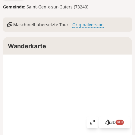
Gemeinde:
Saint-Genix-sur-Guiers (73240)
Maschinell übersetzte Tour -
Originalversion
Wanderkarte
3D
NEU
K
a