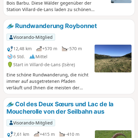
Bois Barbu. Diese Wälder gegenüber der
Station Villard-de-Lans laden zu schönen
Schneeschuhwanderungen ein, die durch eine
ausgezeichnete Beschilderung erleichtert
Rundwanderung Roybonnet
werden. Die vorgeschlagene Rundwanderung
ist die Nr. 2, sie verbindet die Auberge de la
Visorando-Mitglied
Glisse in Bois Barbu mit der Berghütte Refuge
de Malaterre.
12,48 km
+570 m
-570 m
6 Std.
Mittel
Start in Villard-de-Lans (Isère)
Eine schöne Rundwanderung, die nicht
immer auf ausgetretenen Pfaden
verläuft und Ihnen die meisten der
vielfältigen Landschaften des Vercors
näherbringt: Wald, Almwiesen, Felsen
Col des Deux Sœurs und Lac de la
und wunderschöne Panoramen.
Moucherolle von der Seilbahn aus
Visorando-Mitglied
7,61 km
+415 m
-410 m