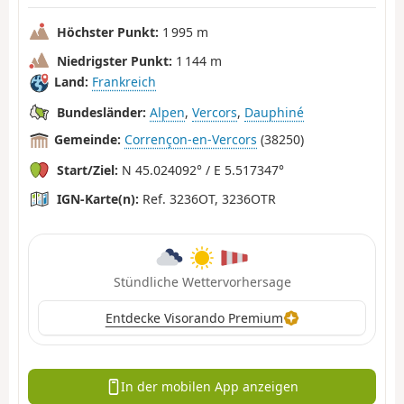
Höchster Punkt:
1 995 m
Niedrigster Punkt:
1 144 m
Land:
Frankreich
Bundesländer:
Alpen
,
Vercors
,
Dauphiné
Gemeinde:
Corrençon-en-Vercors
(38250)
Start/Ziel:
N 45.024092° / E 5.517347°
IGN-Karte(n):
Ref. 3236OT, 3236OTR
Stündliche Wettervorhersage
Entdecke Visorando Premium
In der mobilen App anzeigen