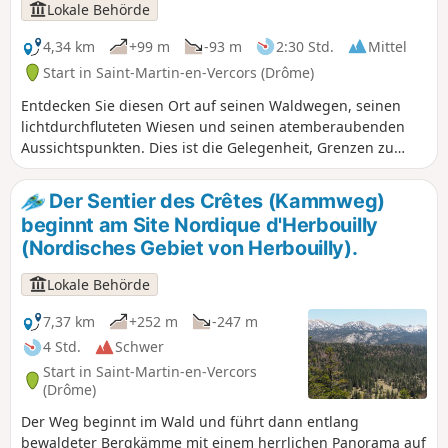
Lokale Behörde
4,34 km
+99 m
-93 m
2:30 Std.
Mittel
Start in Saint-Martin-en-Vercors (Drôme)
Entdecken Sie diesen Ort auf seinen Waldwegen, seinen
lichtdurchfluteten Wiesen und seinen atemberaubenden
Aussichtspunkten. Dies ist die Gelegenheit, Grenzen zu
überschreiten. Zunächst an der gravierten
Steinmarkierung, die seit Beginn des 17. Jahrhunderts die
Der Sentier des Crêtes (Kammweg)
Grenze zwischen den Gebieten des Herrn von Sassenage
beginnt am Site Nordique d'Herbouilly
und des Bischofs von Die markiert. Mit etwas mehr
(Nordisches Gebiet von Herbouilly).
Anstrengung erreichen Sie dann die Grenze zwischen der
Drôme und der Isère über einen Hin- und Rückweg zum Col
Lokale Behörde
d’Herbouilly (Variante: +2 Std. Hin- und Rückweg).
7,37 km
+252 m
-247 m
4 Std.
Schwer
Start in Saint-Martin-en-Vercors
(Drôme)
Der Weg beginnt im Wald und führt dann entlang
bewaldeter Bergkämme mit einem herrlichen Panorama auf