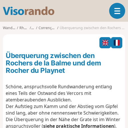
V
T
i
o
s
g
o
Wanderungen
Rhône-Alpes
Isère
Corrençon-en-Vercors
Überquerung zwischen den Rochers de la Balme und dem Rocher du Playnet
g
r
l
a
e
n
n
d
Überquerung zwischen den
a
o
v
Rochers de la Balme und dem
i
Rocher du Playnet
g
a
t
Schöne, anspruchsvolle Rundwanderung entlang
i
eines Teils der Ostwand des Vercors mit
o
atemberaubenden Ausblicken.
n
Der Aufstieg zum Kamm und der Abstieg vom Gipfel
sind lang, aber ohne nennenswerte Schwierigkeiten.
Die Überquerung in der Nähe der Grate ist im Winter
anspruchsvoller (
siehe praktische Informationen
).