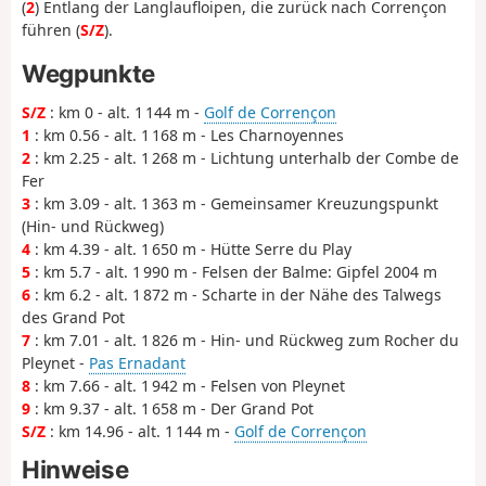
(
2
) Entlang der Langlaufloipen, die zurück nach Corrençon
führen (
S/Z
).
Wegpunkte
S/Z
: km 0 - alt. 1 144 m -
Golf de Corrençon
1
: km 0.56 - alt. 1 168 m - Les Charnoyennes
2
: km 2.25 - alt. 1 268 m - Lichtung unterhalb der Combe de
Fer
3
: km 3.09 - alt. 1 363 m - Gemeinsamer Kreuzungspunkt
(Hin- und Rückweg)
4
: km 4.39 - alt. 1 650 m - Hütte Serre du Play
5
: km 5.7 - alt. 1 990 m - Felsen der Balme: Gipfel 2004 m
6
: km 6.2 - alt. 1 872 m - Scharte in der Nähe des Talwegs
des Grand Pot
7
: km 7.01 - alt. 1 826 m - Hin- und Rückweg zum Rocher du
Pleynet -
Pas Ernadant
8
: km 7.66 - alt. 1 942 m - Felsen von Pleynet
9
: km 9.37 - alt. 1 658 m - Der Grand Pot
S/Z
: km 14.96 - alt. 1 144 m -
Golf de Corrençon
Hinweise