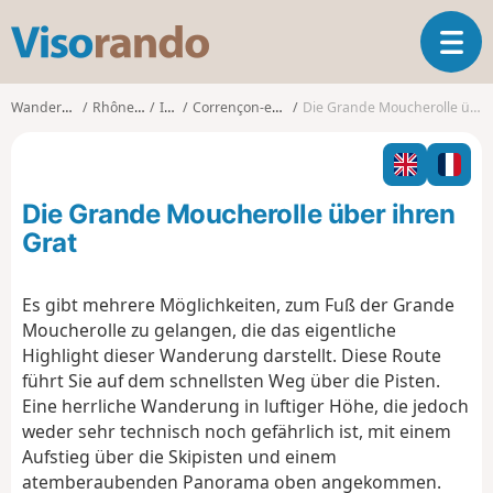
V
T
i
o
s
g
o
Wanderungen
Rhône-Alpes
Isère
Corrençon-en-Vercors
Die Grande Moucherolle über ihren Grat
g
r
l
a
e
n
n
d
Die Grande Moucherolle über ihren
a
o
v
Grat
i
g
Es gibt mehrere Möglichkeiten, zum Fuß der Grande
a
Moucherolle zu gelangen, die das eigentliche
t
i
Highlight dieser Wanderung darstellt. Diese Route
o
führt Sie auf dem schnellsten Weg über die Pisten.
n
Eine herrliche Wanderung in luftiger Höhe, die jedoch
weder sehr technisch noch gefährlich ist, mit einem
Aufstieg über die Skipisten und einem
atemberaubenden Panorama oben angekommen.