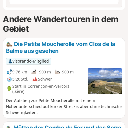
Andere Wandertouren in dem
Gebiet
Die Petite Moucherolle vom Clos de la
Balme aus gesehen
Visorando-Mitglied
9,76 km
+900 m
-900 m
5:20 Std.
Schwer
Start in Corrençon-en-Vercors
(Isère)
Der Aufstieg zur Petite Moucherolle mit einem
Höhenunterschied auf kurzer Strecke, aber ohne technische
Schwierigkeiten.
Hütten der Combe du Fer und des Serre