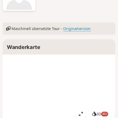
Maschinell übersetzte Tour -
Originalversion
Wanderkarte
3D
NEU
K