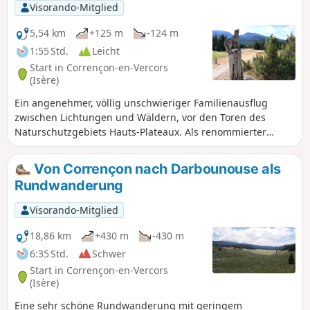
Visorando-Mitglied
5,54 km
+125 m
-124 m
1:55 Std.
Leicht
Start in Corrençon-en-Vercors
(Isère)
Ein angenehmer, völlig unschwieriger Familienausflug
zwischen Lichtungen und Wäldern, vor den Toren des
Naturschutzgebiets Hauts-Plateaux. Als renommierter
nordischer Ort bieten ein 18-Loch-Golfplatz, eine
Rollskustrecke, ein professionelles Schießstadion und
Von Corrençon nach Darbounouse als
zahlreiche markierte Routen neben Wanderern auch
Rundwanderung
Golfern, Biathleten, Mountainbikern und Läufern viel
Freude.
Visorando-Mitglied
18,86 km
+430 m
-430 m
6:35 Std.
Schwer
Start in Corrençon-en-Vercors
(Isère)
Eine sehr schöne Rundwanderung mit geringem