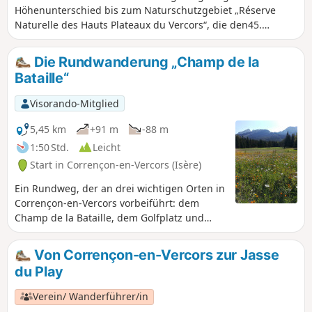
Höhenunterschied bis zum Naturschutzgebiet „Réserve
Naturelle des Hauts Plateaux du Vercors“, die den45.
Breitengrad in der Drôme überquert und atemberaubende
Landschaften bietet. Diese Route weist keine besonderen
Die Rundwanderung „Champ de la
Schwierigkeiten auf und es ist einfach, auf dem Parkplatz
Bataille“
des Golfplatzes zu parken.
Visorando-Mitglied
5,45 km
+91 m
-88 m
1:50 Std.
Leicht
Start in Corrençon-en-Vercors (Isère)
Ein Rundweg, der an drei wichtigen Orten in
Corrençon-en-Vercors vorbeiführt: dem
Champ de la Bataille, dem Golfplatz und
dem Biathlonstadion.
Von Corrençon-en-Vercors zur Jasse
du Play
Verein/ Wanderführer/in