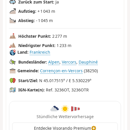
Zurück zum Start:
Ja
Aufstieg:
+ 1 043 m
Abstieg:
- 1 045 m
Höchster Punkt:
2 277 m
Niedrigster Punkt:
1 233 m
Land:
Frankreich
Bundesländer:
Alpen
,
Vercors
,
Dauphiné
Gemeinde:
Corrençon-en-Vercors
(38250)
Start/Ziel:
N 45.017515° / E 5.530229°
IGN-Karte(n):
Ref. 3236OT, 3236OTR
Stündliche Wettervorhersage
Entdecke Visorando Premium