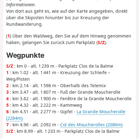
Informationen
.
Von dort aus geht es, wie auf der Karte angegeben, direkt
über die Skipisten hinunter bis zur Kreuzung der
Rundwanderung.
(
1
) Über den Waldweg, den Sie auf dem Hinweg genommen
haben, gelangen Sie zurück zum Parkplatz (
S/Z
).
Wegpunkte
S/Z
: km 0 - alt. 1 239 m - Parkplatz Clos de la Balme
1
: km 1.02 - alt. 1 441 m - Kreuzung der Schleife –
Weg/Pisten
2
: km 2.14 - alt. 1 598 m - Oberhalb des Telemix
3
: km 3.47 - alt. 1 807 m - Fuß der Grande Moucherolle
4
: km 3.62 - alt. 1 900 m - Fenêtre de la Grande Moucherolle
5
: km 4.32 - alt. 2 222 m - Kammweg
6
: km 4.51 - alt. 2 277 m - Gipfel -
La Grande Moucherolle
(2284m)
7
: km 4.96 - alt. 2 092 m -
Col des Moucherolles (2086m)
S/Z
: km 8.99 - alt. 1 233 m - Parkplatz Clos de la Balme