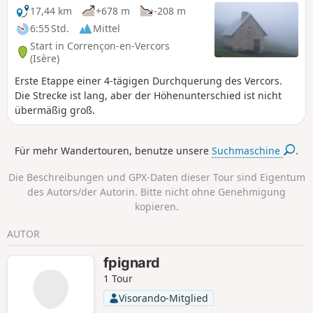
17,44 km
+678 m
-208 m
6:55 Std.
Mittel
Start in Corrençon-en-Vercors
(Isère)
Erste Etappe einer 4-tägigen Durchquerung des Vercors.
Die Strecke ist lang, aber der Höhenunterschied ist nicht
übermäßig groß.
Für mehr Wandertouren, benutze unsere
Suchmaschine
.
Die Beschreibungen und GPX-Daten dieser Tour sind Eigentum
des Autors/der Autorin. Bitte nicht ohne Genehmigung
kopieren.
AUTOR
fpignard
1 Tour
Visorando-Mitglied