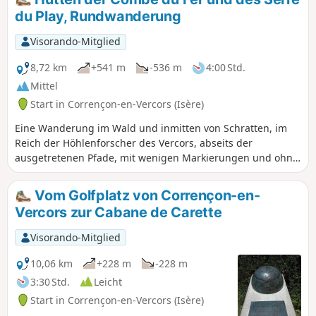
du Play, Rundwanderung
Visorando-Mitglied
8,72 km
+541 m
-536 m
4:00 Std.
Mittel
Start in Corrençon-en-Vercors (Isère)
Eine Wanderung im Wald und inmitten von Schratten, im
Reich der Höhlenforscher des Vercors, abseits der
ausgetretenen Pfade, mit wenigen Markierungen und ohne
Schilder. Zwischen den beiden Hütten öffnet sich der Blick
und bietet einen spektakulären Blick auf den wilden
Vom Golfplatz von Corrençon-en-
Vercors. Der Aufstieg zur Hütte Combe du Fer vom Parkplatz
Vercors zur Cabane de Carette
aus erfordert ein GPS-Gerät und eine Karte (offline!), da es
viele Wanderwege gibt und die verschiedenen
Visorando-Mitglied
Abzweigungen hier nicht beschrieben sind.
10,06 km
+228 m
-228 m
3:30 Std.
Leicht
Start in Corrençon-en-Vercors (Isère)