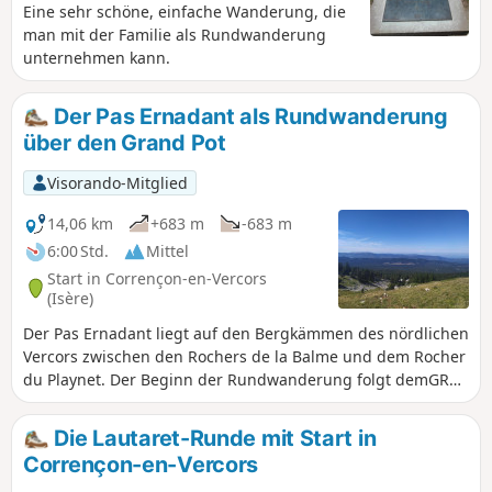
Eine sehr schöne, einfache Wanderung, die
man mit der Familie als Rundwanderung
unternehmen kann.
Der Pas Ernadant als Rundwanderung
über den Grand Pot
Visorando-Mitglied
14,06 km
+683 m
-683 m
6:00 Std.
Mittel
Start in Corrençon-en-Vercors
(Isère)
Der Pas Ernadant liegt auf den Bergkämmen des nördlichen
Vercors zwischen den Rochers de la Balme und dem Rocher
du Playnet. Der Beginn der Rundwanderung folgt demGR®
91 „Traversée du Vercors” bis zur Cabane de Carette, dann
können Sie auf dem nicht markierten und wenig
Die Lautaret-Runde mit Start in
frequentierten Weg die wildere Seite dieser Region
Corrençon-en-Vercors
entdecken.