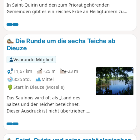
In Saint-Quirin und den zum Priorat gehörenden
Gemeinden gibt es ein reiches Erbe an Heiligtümern zu
entdecken, den Rundgang der Sieben Rosen. Wenn Sie
diesem Rundgang folgen, kommen Sie auch an der
galloromanischen Stätte Croix Guillaume vorbei.
Die Runde um die sechs Teiche ab
Dieuze
Visorando-Mitglied
11,67 km
+25 m
-23 m
3:25 Std.
Mittel
Start in Dieuze (Moselle)
Das Saulnois wird oft als „Land des
Salzes und der Teiche“ bezeichnet.
Dieser Ausdruck ist nicht übertrieben,
denn auf dieser Route gibt es fast sechs
Teiche. Abgesehen vom Teich „Étang
des Essarts“, der angelegt wurde,
gehören die anderen zum