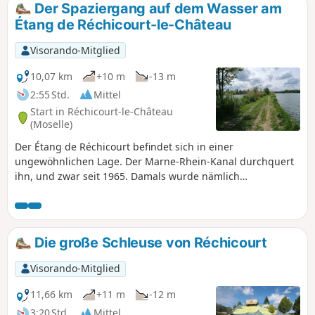
Der Spaziergang auf dem Wasser am
Étang de Réchicourt-le-Château
Visorando-Mitglied
10,07 km
+10 m
-13 m
2:55 Std.
Mittel
Start in Réchicourt-le-Château
(Moselle)
Der Étang de Réchicourt befindet sich in einer
ungewöhnlichen Lage. Der Marne-Rhein-Kanal durchquert
ihn, und zwar seit 1965. Damals wurde nämlich
beschlossen, die „Grande Écluse“ zu bauen, wodurch man
auf fast sechs Schleusen des alten Kanals verzichten
konnte. Daher ist ein Abschnitt der Strecke ein Weg, an
dessen beiden Seiten sich jeweils ein Teil des Sees befindet.
Die große Schleuse von Réchicourt
Eine der großen Sehenswürdigkeiten ist auch die Grande
Écluse, die mit zahlreichen Einrichtungen für Touristen
Visorando-Mitglied
ausgestattet ist.
11,66 km
+11 m
-12 m
3:20 Std.
Mittel