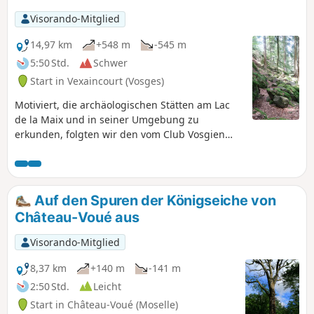
Visorando-Mitglied
14,97 km
+548 m
-545 m
5:50 Std.
Schwer
Start in Vexaincourt (Vosges)
Motiviert, die archäologischen Stätten am Lac
de la Maix und in seiner Umgebung zu
erkunden, folgten wir den vom Club Vosgien
markierten Wegen. Auf dem Rückweg nach La
Haute-Côte stießen wir auf einige Passagen, die
uns ein wenig an die legendären Wege der
Roches oder der Hirschsteine zwischen La
Auf den Spuren der Königseiche von
Schlucht und dem Hohneck erinnerten; nämlich
Château-Voué aus
sehr felsige Wege mit recht anspruchsvollen
Abschnitten, die von zahlreichen Quellen
Visorando-Mitglied
durchzogen sind. Bei Regenwetter zu
vermeiden
8,37 km
+140 m
-141 m
2:50 Std.
Leicht
Start in Château-Voué (Moselle)