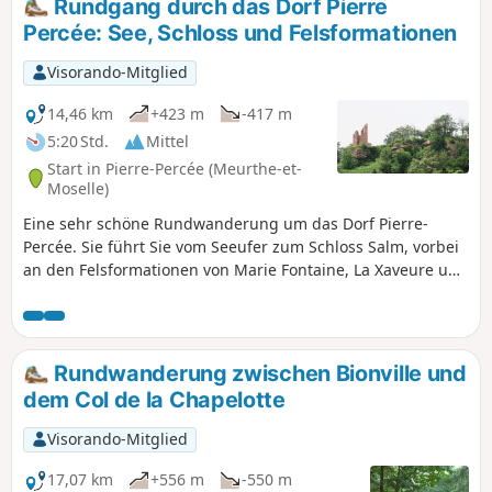
Rundgang durch das Dorf Pierre
Percée: See, Schloss und Felsformationen
Visorando-Mitglied
14,46 km
+423 m
-417 m
5:20 Std.
Mittel
Start in Pierre-Percée (Meurthe-et-
Moselle)
Eine sehr schöne Rundwanderung um das Dorf Pierre-
Percée. Sie führt Sie vom Seeufer zum Schloss Salm, vorbei
an den Felsformationen von Marie Fontaine, La Xaveure und
dem Sentier des Roches. Einige Überreste aus dem Ersten
Weltkrieg unweit des Col de la Chapelotte und mehrere
Aussichtspunkte, darunter der Roche de la Soye, erwarten
Sie auf einem kurvenreichen und technisch
Rundwanderung zwischen Bionville und
anspruchsvollen Abschnitt, dessen Rückweg über das
dem Col de la Chapelotte
Musée de La Ménelle und denGR® 533 weniger uneben ist.
Visorando-Mitglied
17,07 km
+556 m
-550 m