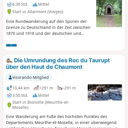
6:30 Std.
Mittel
Start in Allarmont (Vosges)
Eine Rundwanderung auf den Spuren der
Grenze zu Deutschland in der Zeit zwischen
1870 und 1918 und der deutschen und
französischen Befestigungsanlagen aus
dem Ersten Weltkrieg zwischen Bionville und
dem Col de la Chapelotte.Wanderung auf
dem Kamm zwischen Felsformationen,
Die Umrundung des Roc du Taurupt
Bunkeranlagen und Schützengräben auf
über den Haut de Chaumont
dem Sentier de Mémoire zwischen den
Roches Ganaux und dem Col de la
Visorando-Mitglied
Chapelotte.
10,44 km
+291 m
-291 m
3:50 Std.
Mittel
Start in Bionville (Meurthe-et-
Moselle)
Eine Wanderung am Fuße des höchsten Punktes des
Departements Meurthe-et-Moselle, in einer überwiegend