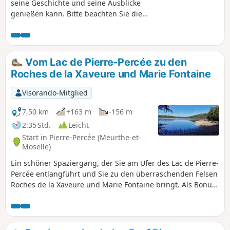
seine Geschichte und seine Ausblicke
genießen kann. Bitte beachten Sie die
Anmerkungen im Abschnitt
„Bewertungen und Diskussion“ vom
Samstag, 9. November 2019. ==> Die
Orientierungstafel befindet sich auf
Vom Lac de Pierre-Percée zu den
einem Privatgrundstück, der Zugang ist
Roches de la Xaveure und Marie Fontaine
jedoch gestattet, um den
Aussichtspunkt zu nutzen. Es wird
Visorando-Mitglied
jedoch darum gebeten, die Zugangstore
wieder sorgfältig zu schließen, damit
7,50 km
+163 m
-156 m
die weidenden Schafe nicht entlaufen.
2:35 Std.
Leicht
Start in Pierre-Percée (Meurthe-et-
Moselle)
Ein schöner Spaziergang, der Sie am Ufer des Lac de Pierre-
Percée entlangführt und Sie zu den überraschenden Felsen
Roches de la Xaveure und Marie Fontaine bringt. Als Bonus
durchqueren Sie das charmante kleine Dorf Pierre-Percée
und können, sobald dies wieder möglich ist, die Ruinen des
Château de Salm und seinen herrlichen Blick auf den See
besichtigen.