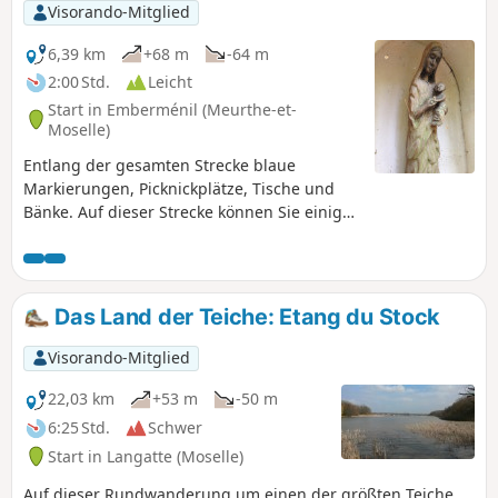
Visorando-Mitglied
6,39 km
+68 m
-64 m
2:00 Std.
Leicht
Start in Emberménil (Meurthe-et-
Moselle)
Entlang der gesamten Strecke blaue
Markierungen, Picknickplätze, Tische und
Bänke. Auf dieser Strecke können Sie einige
Sehenswürdigkeiten entdecken: die
Schwarze Madonna, den Kronprinz-Bunker
(Kommandobunker des Prinzen von Bayern)
aus dem Ersten Weltkrieg.
Das Land der Teiche: Etang du Stock
Visorando-Mitglied
22,03 km
+53 m
-50 m
6:25 Std.
Schwer
Start in Langatte (Moselle)
Auf dieser Rundwanderung um einen der größten Teiche