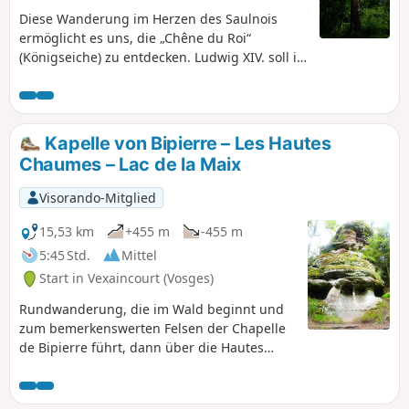
Diese Wanderung im Herzen des Saulnois
ermöglicht es uns, die „Chêne du Roi“
(Königseiche) zu entdecken. Ludwig XIV. soll in
der Nähe dieser Eiche gelagert haben, deren
Alter auf vier Jahrhunderte geschätzt wird. Sie
befindet sich im Wald gegenüber von
Château-Voué, einem geschichtsträchtigen
Kapelle von Bipierre – Les Hautes
Dorf. Heute ist sie nicht mehr so leicht zu
Chaumes – Lac de la Maix
finden, und ich lade Sie ein, sie gemeinsam
mit mir zu entdecken und zu bewundern. Sie
Visorando-Mitglied
haben außerdem die Gelegenheit, Château-
Voué (Burgruine und Festung) zu besichtigen
15,53 km
+455 m
-455 m
sowie am wunderschönen Étang de Wuisse
5:45 Std.
Mittel
entlang zu wandern.
Start in Vexaincourt (Vosges)
Rundwanderung, die im Wald beginnt und
zum bemerkenswerten Felsen der Chapelle
de Bipierre führt, dann über die Hautes
Chaumes auf dem Kamm verläuft, immer
begleitet von Ausblicken auf den Donon. Die
Wanderung endet am friedlichen Lac de la