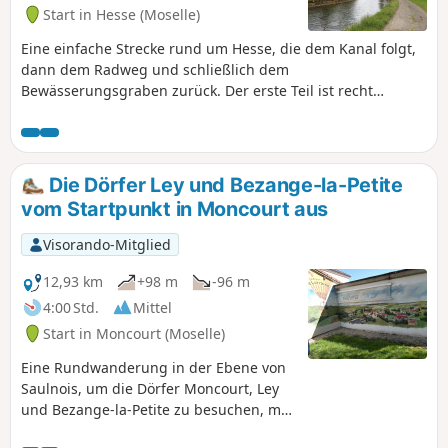
Start in Hesse (Moselle)
Eine einfache Strecke rund um Hesse, die dem Kanal folgt,
dann dem Radweg und schließlich dem
Bewässerungsgraben zurück. Der erste Teil ist recht
geradlinig, ab Hermelange geht es jedoch mehr durch die
Landschaft und die Natur.
Die Dörfer Ley und Bezange-la-Petite
vom Startpunkt in Moncourt aus
Visorando-Mitglied
12,93 km
+98 m
-96 m
4:00 Std.
Mittel
Start in Moncourt (Moselle)
Eine Rundwanderung in der Ebene von
Saulnois, um die Dörfer Moncourt, Ley
und Bezange-la-Petite zu besuchen, mit
360°-Panoramablicken von allen