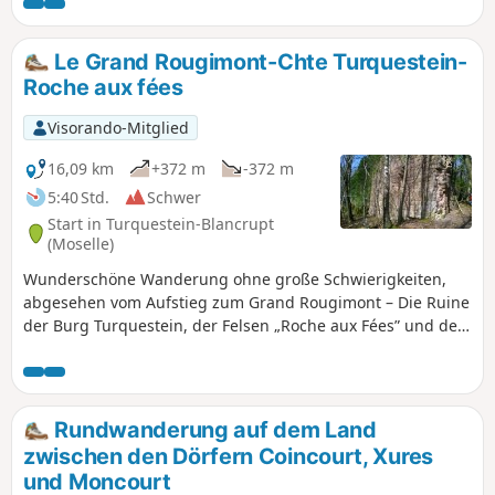
Anhöhen der Wanderung. Es handelt
sich um ein Gebiet, in dem man
Überreste der beiden Weltkriege 1914–
Le Grand Rougimont-Chte Turquestein-
1918 und 1940–1944 findet.
Roche aux fées
Visorando-Mitglied
16,09 km
+372 m
-372 m
5:40 Std.
Schwer
Start in Turquestein-Blancrupt
(Moselle)
Wunderschöne Wanderung ohne große Schwierigkeiten,
abgesehen vom Aufstieg zum Grand Rougimont – Die Ruine
der Burg Turquestein, der Felsen „Roche aux Fées” und der
Wanderweg „Sentier des Bornes” versetzen Sie zurück ins
Mittelalter. Anmerkung des Moderators vom 23.08.2021:
Diese Wanderung wird in Kürze verboten sein, da sie über
Privatgrundstücke führt. Siehe Kommentare am Ende dieser
Rundwanderung auf dem Land
Seite.
zwischen den Dörfern Coincourt, Xures
und Moncourt