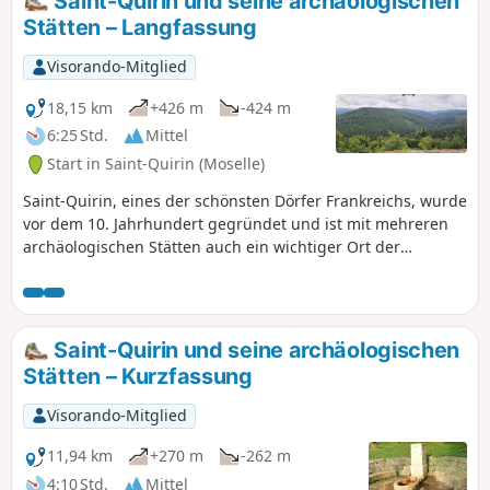
Saint-Quirin und seine archäologischen
Naturschutzgebiet „Conservatoire des
Stätten – Langfassung
espaces naturels de Lorraine“ und sind
vollständig erhalten. Hier entdeckt man
Visorando-Mitglied
eine reiche Tierwelt, eine üppige
Vegetation und Farben, die von einer
18,15 km
+426 m
-424 m
geschützten Umwelt zeugen. Der
6:25 Std.
Mittel
Picknickplatz am Rande der
Start in Saint-Quirin (Moselle)
Departementsstraße liegt auf halber
Strecke und kann sehr nützlich sein.
Saint-Quirin, eines der schönsten Dörfer Frankreichs, wurde
vor dem 10. Jahrhundert gegründet und ist mit mehreren
archäologischen Stätten auch ein wichtiger Ort der
keltischen Zeit. Diese Wanderung lässt Sie diese Stätten
entdecken.
Saint-Quirin und seine archäologischen
Stätten – Kurzfassung
Visorando-Mitglied
11,94 km
+270 m
-262 m
4:10 Std.
Mittel