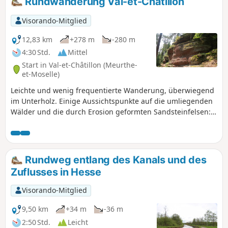
Rundwanderung Val-et-Châtillon
Außerdem gibt es Picknickplätze und
Bänke, auf denen man sich ausruhen
Visorando-Mitglied
kann. Diese kleine Wanderung ist daher
ideal für Familien und stellt keine
12,83 km
+278 m
-280 m
Schwierigkeit dar.
4:30 Std.
Mittel
Start in Val-et-Châtillon (Meurthe-
et-Moselle)
Leichte und wenig frequentierte Wanderung, überwiegend
im Unterholz. Einige Aussichtspunkte auf die umliegenden
Wälder und die durch Erosion geformten Sandsteinfelsen:
Roche des Druides, Roches du Corbet und Roches
d'Achiffet.
Rundweg entlang des Kanals und des
Zuflusses in Hesse
Visorando-Mitglied
9,50 km
+34 m
-36 m
2:50 Std.
Leicht