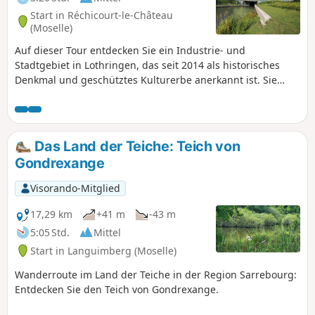
Start in Réchicourt-le-Château
(Moselle)
Auf dieser Tour entdecken Sie ein Industrie- und
Stadtgebiet in Lothringen, das seit 2014 als historisches
Denkmal und geschütztes Kulturerbe anerkannt ist. Sie
wandern auch entlang des Rhein-Marne-Kanals und sechs
seiner ehemaligen Schleusen, die heute durch eine einzige,
die sogenannte „große Schleuse”, ersetzt wurden. Ein
idyllischer Spaziergang, der Wald- und Wasserlandschaften
Das Land der Teiche: Teich von
miteinander verbindet.
Gondrexange
Visorando-Mitglied
17,29 km
+41 m
-43 m
5:05 Std.
Mittel
Start in Languimberg (Moselle)
Wanderroute im Land der Teiche in der Region Sarrebourg:
Entdecken Sie den Teich von Gondrexange.