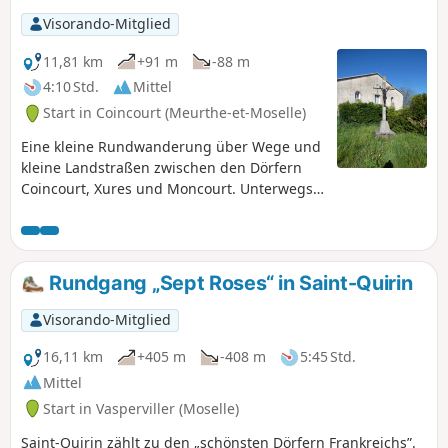
Visorando-Mitglied
11,81 km
+91 m
-88 m
4:10 Std.
Mittel
Start in Coincourt (Meurthe-et-Moselle)
Eine kleine Rundwanderung über Wege und
kleine Landstraßen zwischen den Dörfern
Coincourt, Xures und Moncourt. Unterwegs
ein wenig Geschichte im Bois de Champs
Courts: Besichtigung einer Stätte mit fünf
deutschen Bunkeranlagen aus der Zeit von
1814 bis 1918.
Rundgang „Sept Roses“ in Saint-Quirin
Visorando-Mitglied
16,11 km
+405 m
-408 m
5:45 Std.
Mittel
Start in Vasperviller (Moselle)
Saint-Quirin zählt zu den „schönsten Dörfern Frankreichs”.