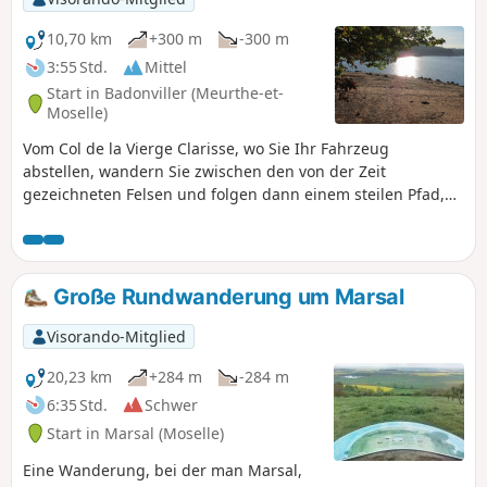
10,70 km
+300 m
-300 m
3:55 Std.
Mittel
Start in Badonviller (Meurthe-et-
Moselle)
Vom Col de la Vierge Clarisse, wo Sie Ihr Fahrzeug
abstellen, wandern Sie zwischen den von der Zeit
gezeichneten Felsen und folgen dann einem steilen Pfad,
der Sie zur Menelle führt, bevor Sie zum Dorf Pierre Percée
hinaufsteigen und schließlich den ruhigen Ufern seines
Sees folgen.
Große Rundwanderung um Marsal
Visorando-Mitglied
20,23 km
+284 m
-284 m
6:35 Std.
Schwer
Start in Marsal (Moselle)
Eine Wanderung, bei der man Marsal,