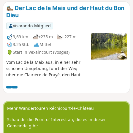
Maix.
Der Lac de la Maix und der Haut du Bon
Dieu
Visorando-Mitglied
9,69 km
+235 m
-227 m
3:25 Std.
Mittel
Start in Vexaincourt (Vosges)
Vom Lac de la Maix aus, in einer sehr
schönen Umgebung, führt der Weg
über die Clairière de Prayé, den Haut du
Bon Dieu und die reizvolle Quelle
Fontaine Colas Lorrain. Man besucht
außerdem zwei Fundstätten mit Trog-
oder Schalenformationen. Eine
Wanderung durch schöne Waldgebiete
Mehr Wandertouren Réchicourt-le-Château
mit angenehmen Abschnitten in
offenem Gelände.
Schau dir die Point of Interest an, die es in dieser
Gemeinde gibt: