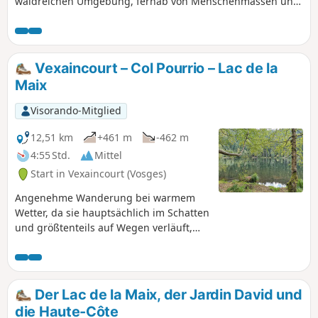
waldreichen Umgebung, fernab von Menschenmassen und
ausgetretenen Pfaden. Ein bewegender Besuch der Gräber
deutscher Soldaten aus dem Ersten Weltkrieg.
Vexaincourt – Col Pourrio – Lac de la
Maix
Visorando-Mitglied
12,51 km
+461 m
-462 m
4:55 Std.
Mittel
Start in Vexaincourt (Vosges)
Angenehme Wanderung bei warmem
Wetter, da sie hauptsächlich im Schatten
und größtenteils auf Wegen verläuft,
um den Lac de la Maix zu entdecken.
Der Lac de la Maix, der Jardin David und
die Haute-Côte