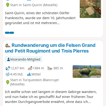
Start in Saint-Quirin (Moselle)
Saint-Quirin, eines der schönsten Dörfer
Frankreichs, wurde vor dem 10. Jahrhundert
gegründet und ist mit mehreren
archäologischen Stätten auch ein wichtiger
Ort der keltischen Zeit. Diese Wanderung
lässt Sie diese Stätten entdecken.
Rundwanderung um die Felsen Grand
und Petit Rougimont und Trois Pierres
Visorando-Mitglied
12,67 km
+384 m
-385 m
4:45 Std.
Mittel
Start in Turquestein-Blancrupt
(Moselle)
Ich wollte schon seit langem in diesem Gebirge wandern,
und nun habe ich es geschafft! Auf einer früheren Tour
wurden Durchgangsverbote erwähnt, ohne dass ich