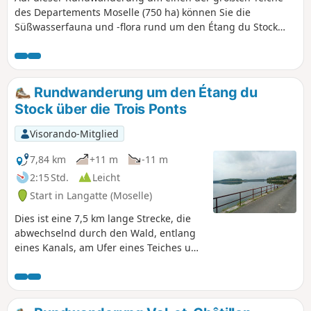
des Departements Moselle (750 ha) können Sie die
Süßwasserfauna und -flora rund um den Étang du Stock
entdecken.
Rundwanderung um den Étang du
Stock über die Trois Ponts
Visorando-Mitglied
7,84 km
+11 m
-11 m
2:15 Std.
Leicht
Start in Langatte (Moselle)
Dies ist eine 7,5 km lange Strecke, die
abwechselnd durch den Wald, entlang
eines Kanals, am Ufer eines Teiches und
sogar durch einen städtischen Bereich
führt. Der Höhenunterschied ist sehr
gering, die Wege sind gut ausgebaut
und auch bei Regenwetter begehbar.