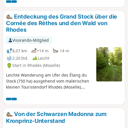
Entdeckung des Grand Stock über die
Cornée des Rèthes und den Wald von
Rhodes
Visorando-Mitglied
8,07 km
+14 m
-14 m
2:20 Std.
Leicht
Start in Rhodes (Moselle)
Leichte Wanderung am Ufer des Étang du
Stock (750 ha) ausgehend vom malerischen
kleinen Touristendorf Rhodes (Moselle).
Wenn Sie durch das Schilf und die schönen
Eichenwälder des Pays des Étangs wandern,
können Sie an schönen Sommertagen Segel-
und Motorboote auf dem See beobachten.
Von der Schwarzen Madonna zum
Kronprinz-Unterstand