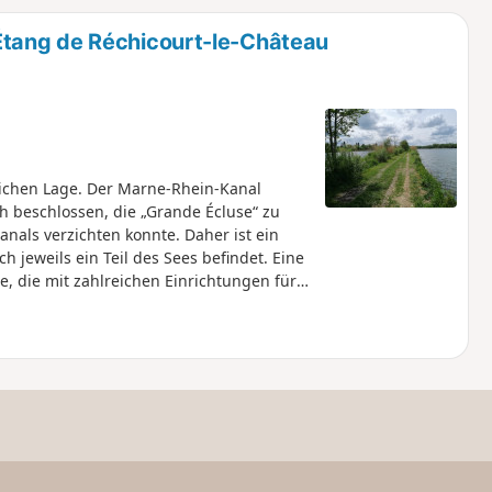
u
n
tang de Réchicourt-le-Château
m
lichen Lage. Der Marne-Rhein-Kanal
h beschlossen, die „Grande Écluse“ zu
nals verzichten konnte. Daher ist ein
h jeweils ein Teil des Sees befindet. Eine
, die mit zahlreichen Einrichtungen für