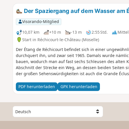
Der Spaziergang auf dem Wasser am É
Visorando-Mitglied
10,07 km
+10 m
-13 m
2:55 Std.
Mittel
Start in Réchicourt-le-Château (Moselle)
Der Étang de Réchicourt befindet sich in einer ungewöhn
durchquert ihn, und zwar seit 1965. Damals wurde nämlic
bauen, wodurch man auf fast sechs Schleusen des alten Ka
Abschnitt der Strecke ein Weg, an dessen beiden Seiten sic
der großen Sehenswürdigkeiten ist auch die Grande Écluse
Touristen ausgestattet ist.
PDF herunterladen
GPX herunterladen
W
ä
h
l