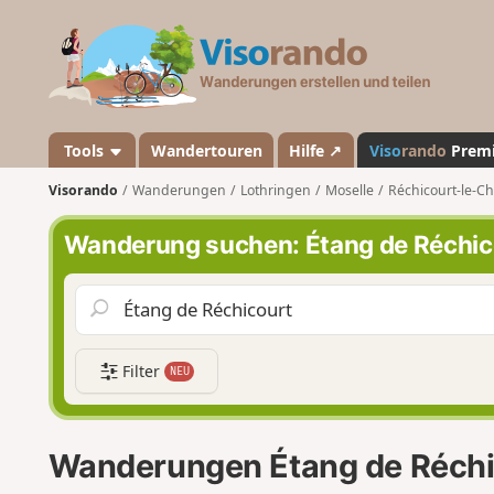
V
i
s
o
r
a
Tools
Wandertouren
Hilfe ↗
Viso
rando
Prem
n
Visorando
Wanderungen
Lothringen
Moselle
Réchicourt-le-C
d
o
Wanderung suchen: Étang de Réchic
Filter
NEU
Wanderungen Étang de Réchi