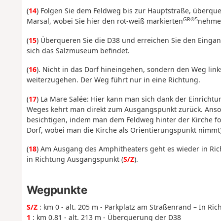
(
14
) Folgen Sie dem Feldweg bis zur Hauptstraße, überque
GR®5
Marsal, wobei Sie hier den rot-weiß markierten
nehme
(
15
) Überqueren Sie die D38 und erreichen Sie den Eingan
sich das Salzmuseum befindet.
(
16
). Nicht in das Dorf hineingehen, sondern den Weg li
weiterzugehen. Der Weg führt nur in eine Richtung.
(
17
) La Mare Salée: Hier kann man sich dank der Einrich
Weges kehrt man direkt zum Ausgangspunkt zurück. Anso
besichtigen, indem man dem Feldweg hinter der Kirche f
Dorf, wobei man die Kirche als Orientierungspunkt nimmt
(
18
) Am Ausgang des Amphitheaters geht es wieder in Ri
in Richtung Ausgangspunkt (
S/Z
).
Wegpunkte
S/Z
: km 0 - alt. 205 m - Parkplatz am Straßenrand – In Ri
1
: km 0.81 - alt. 213 m - Überquerung der D38