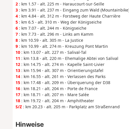
2
: km 1.57 - alt. 225 m - Haraucourt-sur-Seille
3
: km 3.91 - alt. 237 m - Eingang zum Wald (Mountainbike
4
: km 4.84 - alt. 312 m - Forstweg der Haute Charrière
5
: km 6.5 - alt. 310 m - Weg der Königseiche
6
: km 7.07 - alt. 244 m - Königseiche
7
: km 7.73 - alt. 296 m - Links am Kamm
8
: km 10.59 - alt. 305 m - La Justice
9
: km 10.99 - alt. 274 m - Kreuzung Pont Martin
10
: km 13.07 - alt. 227 m - Salival-Tal
11
: km 13.8 - alt. 220 m - Ehemalige Abtei von Salival
12
: km 14.75 - alt. 274 m - Kapelle Saint-Livier
13
: km 15.94 - alt. 307 m - Orientierungstafel
14
: km 16.55 - alt. 261 m - Verlassen des Parks
15
: km 17.48 - alt. 209 m - Überquerung der D38
16
: km 18.21 - alt. 204 m - Porte de France
17
: km 18.71 - alt. 207 m - Mare Salée
18
: km 19.72 - alt. 204 m - Amphitheater
S/Z
: km 20.23 - alt. 205 m - Parkplatz am Straßenrand
Hinweise