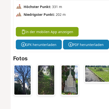
Höchster Punkt:
331 m
Niedrigster Punkt:
202 m
In der mobilen App anzeigen
GPX herunterladen
PDF herunterladen
Fotos