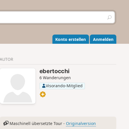
S
u
c
h
e
Konto erstellen
Anmelden
n
AUTOR
ebertocchi
6 Wanderungen
Visorando-Mitglied
Maschinell übersetzte Tour -
Originalversion