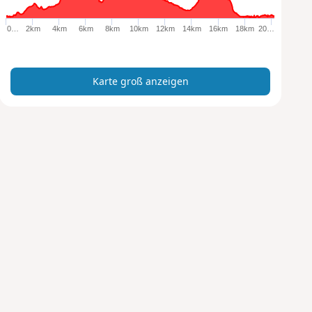
o
ß
0…
2km
4km
6km
8km
10km
12km
14km
16km
18km
20…
a
n
z
Karte groß anzeigen
e
i
g
e
n