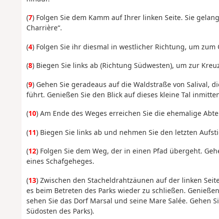
(
7
) Folgen Sie dem Kamm auf Ihrer linken Seite. Sie gelang
Charrière“.
(
4
) Folgen Sie ihr diesmal in westlicher Richtung, um zum 
(
8
) Biegen Sie links ab (Richtung Südwesten), um zur Kre
(
9
) Gehen Sie geradeaus auf die Waldstraße von Salival, 
führt. Genießen Sie den Blick auf dieses kleine Tal inmitte
(
10
) Am Ende des Weges erreichen Sie die ehemalige Abtei 
(
11
) Biegen Sie links ab und nehmen Sie den letzten Aufstie
(
12
) Folgen Sie dem Weg, der in einen Pfad übergeht. Gehe
eines Schafgeheges.
(
13
) Zwischen den Stacheldrahtzäunen auf der linken Seite 
es beim Betreten des Parks wieder zu schließen. Genießen
sehen Sie das Dorf Marsal und seine Mare Salée. Gehen S
Südosten des Parks).