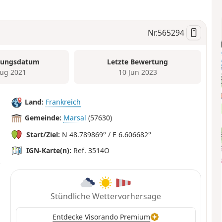
Nr.
565294
tungsdatum
Letzte Bewertung
ug 2021
10 Jun 2023
Land:
Frankreich
Gemeinde:
Marsal
(57630)
Start/Ziel:
N 48.789869° / E 6.606682°
IGN-Karte(n):
Ref. 3514O
Stündliche Wettervorhersage
Entdecke Visorando Premium