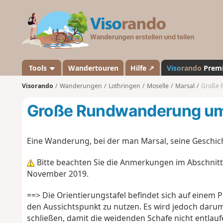
V
i
s
o
r
a
Tools
Wandertouren
Hilfe ↗
Viso
rando
Prem
n
Visorando
Wanderungen
Lothringen
Moselle
Marsal
Große 
d
o
Große Rundwanderung um
Eine Wanderung, bei der man Marsal, seine Geschic
Bitte beachten Sie die Anmerkungen im Abschnit
November 2019.
==> Die Orientierungstafel befindet sich auf einem 
den Aussichtspunkt zu nutzen. Es wird jedoch darum
schließen, damit die weidenden Schafe nicht entlauf