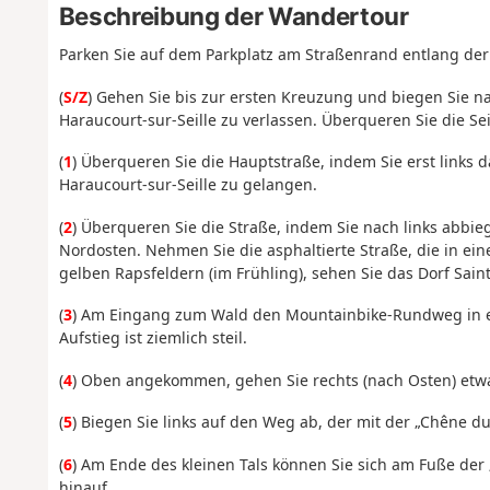
Beschreibung der Wandertour
Parken Sie auf dem Parkplatz am Straßenrand entlang der
(
S/Z
) Gehen Sie bis zur ersten Kreuzung und biegen Sie 
Haraucourt-sur-Seille zu verlassen. Überqueren Sie die Sei
(
1
) Überqueren Sie die Hauptstraße, indem Sie erst links
Haraucourt-sur-Seille zu gelangen.
(
2
) Überqueren Sie die Straße, indem Sie nach links abbi
Nordosten. Nehmen Sie die asphaltierte Straße, die in ein
gelben Rapsfeldern (im Frühling), sehen Sie das Dorf Sai
(
3
) Am Eingang zum Wald den Mountainbike-Rundweg in e
Aufstieg ist ziemlich steil.
(
4
) Oben angekommen, gehen Sie rechts (nach Osten) etwa 
(
5
) Biegen Sie links auf den Weg ab, der mit der „Chêne du
(
6
) Am Ende des kleinen Tals können Sie sich am Fuße der
hinauf.