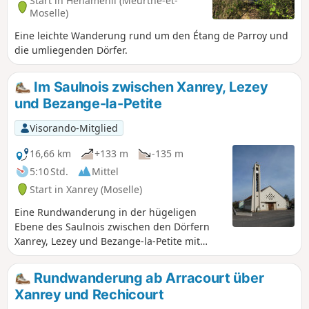
Start in Hénaménil (Meurthe-et-
Moselle)
Eine leichte Wanderung rund um den Étang de Parroy und
die umliegenden Dörfer.
Im Saulnois zwischen Xanrey, Lezey
und Bezange-la-Petite
Visorando-Mitglied
16,66 km
+133 m
-135 m
5:10 Std.
Mittel
Start in Xanrey (Moselle)
Eine Rundwanderung in der hügeligen
Ebene des Saulnois zwischen den Dörfern
Xanrey, Lezey und Bezange-la-Petite mit
schönen Ausblicken. Wanderung auf
kleinen, wenig begehenen Straßen und
Rundwanderung ab Arracourt über
Feldwegen.
Xanrey und Rechicourt