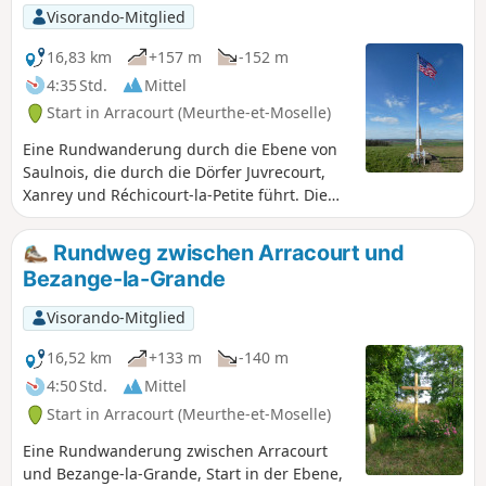
Visorando-Mitglied
16,83 km
+157 m
-152 m
4:35 Std.
Mittel
Start in Arracourt (Meurthe-et-Moselle)
Eine Rundwanderung durch die Ebene von
Saulnois, die durch die Dörfer Juvrecourt,
Xanrey und Réchicourt-la-Petite führt. Die
ersten 500 Meter verlaufen auf einer
begehenen Straße, der Rest auf kleinen,
Rundweg zwischen Arracourt und
ruhigen Straßen und breiten Feldwegen.
Bezange-la-Grande
Diese Wanderung führt an einem
amerikanischen Denkmal für den Ersten
Visorando-Mitglied
Weltkrieg vorbei, das mitten auf einem Feld
in der Gemeinde Réchicourt-la-Petite steht.
16,52 km
+133 m
-140 m
4:50 Std.
Mittel
Start in Arracourt (Meurthe-et-Moselle)
Eine Rundwanderung zwischen Arracourt
und Bezange-la-Grande, Start in der Ebene,