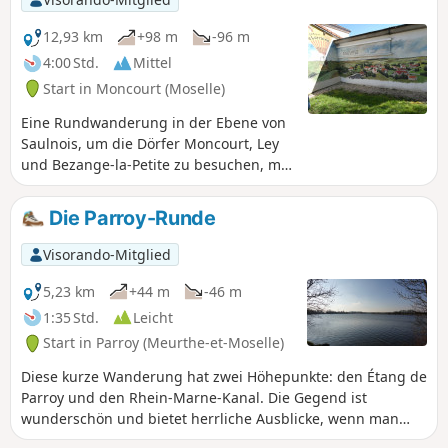
12,93 km
+98 m
-96 m
4:00 Std.
Mittel
Start in Moncourt (Moselle)
Eine Rundwanderung in der Ebene von
Saulnois, um die Dörfer Moncourt, Ley
und Bezange-la-Petite zu besuchen, mit
360°-Panoramablicken von allen
Anhöhen der Wanderung. Es handelt
Die Parroy-Runde
sich um ein Gebiet, in dem man
Überreste der beiden Weltkriege 1914–
Visorando-Mitglied
1918 und 1940–1944 findet.
5,23 km
+44 m
-46 m
1:35 Std.
Leicht
Start in Parroy (Meurthe-et-Moselle)
Diese kurze Wanderung hat zwei Höhepunkte: den Étang de
Parroy und den Rhein-Marne-Kanal. Die Gegend ist
wunderschön und bietet herrliche Ausblicke, wenn man
vom Teich aus die Anhöhen erklimmt. In der