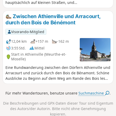
hauptsächlich auf kleinen Straßen, und
Rückweg durch den Staatswald von
Bezange. Am Startpunkt der Wanderung
Zwischen Athienville und Arracourt,
kommen Sie an dem Panzer vorbei, der an
durch den Bois de Bénémont
eine der größten Panzerschlachten des
Zweiten Weltkriegs erinnert.
Visorando-Mitglied
12,04 km
+157 m
-162 m
3:55 Std.
Mittel
Start in Athienville (Meurthe-et-
Moselle)
Eine Rundwanderung zwischen den Dörfern Athienville und
Arracourt und zurück durch den Bois de Bénamont. Schöne
Ausblicke zu Beginn auf dem Weg am Rande des Bois les
Jumelles. Durchquerung im Schatten des Bois de
Bénamont. Am besten mit einem GPS-Gerät zu bewältigen,
Für mehr Wandertouren, benutze unsere
Suchmaschine
.
da die Wege am Anfang im Bois de Bénamont an einigen
Stellen kaum sichtbar sind und die IGN-Karte nicht auf dem
Die Beschreibungen und GPX-Daten dieser Tour sind Eigentum
neuesten Stand ist.
des Autors/der Autorin. Bitte nicht ohne Genehmigung
kopieren.