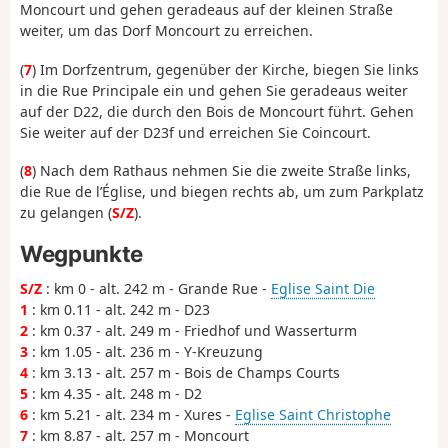
Moncourt und gehen geradeaus auf der kleinen Straße
weiter, um das Dorf Moncourt zu erreichen.
(
7
) Im Dorfzentrum, gegenüber der Kirche, biegen Sie links
in die Rue Principale ein und gehen Sie geradeaus weiter
auf der D22, die durch den Bois de Moncourt führt. Gehen
Sie weiter auf der D23f und erreichen Sie Coincourt.
(
8
) Nach dem Rathaus nehmen Sie die zweite Straße links,
die Rue de l’Église, und biegen rechts ab, um zum Parkplatz
zu gelangen (
S/Z
).
Wegpunkte
S/Z
: km 0 - alt. 242 m - Grande Rue -
Eglise Saint Die
1
: km 0.11 - alt. 242 m - D23
2
: km 0.37 - alt. 249 m - Friedhof und Wasserturm
3
: km 1.05 - alt. 236 m - Y-Kreuzung
4
: km 3.13 - alt. 257 m - Bois de Champs Courts
5
: km 4.35 - alt. 248 m - D2
6
: km 5.21 - alt. 234 m - Xures -
Eglise Saint Christophe
7
: km 8.87 - alt. 257 m - Moncourt