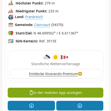
Höchster Punkt:
279 m
Niedrigster Punkt:
233 m
Land:
Frankreich
Gemeinde:
Coincourt
(54370)
Start/Ziel:
N 48.699502° / E 6.611367°
IGN-Karte(n):
Ref. 3515E
Stündliche Wettervorhersage
Entdecke Visorando Premium
In der mobilen App anzeigen