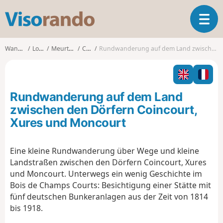
V
T
i
o
s
g
o
Wanderungen
Lothringen
Meurthe-et-Moselle
Coincourt
Rundwanderung auf dem Land zwischen den Dörfern Coincourt, Xures und Moncourt
g
r
l
a
e
n
n
d
Rundwanderung auf dem Land
a
o
v
zwischen den Dörfern Coincourt,
i
Xures und Moncourt
g
a
t
Eine kleine Rundwanderung über Wege und kleine
i
Landstraßen zwischen den Dörfern Coincourt, Xures
o
und Moncourt. Unterwegs ein wenig Geschichte im
n
Bois de Champs Courts: Besichtigung einer Stätte mit
fünf deutschen Bunkeranlagen aus der Zeit von 1814
bis 1918.