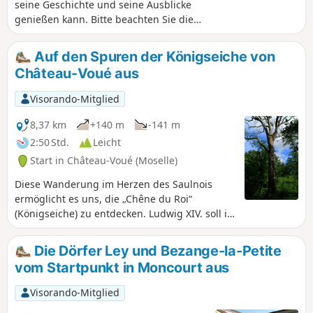
seine Geschichte und seine Ausblicke
genießen kann. Bitte beachten Sie die
Anmerkungen im Abschnitt
„Bewertungen und Diskussion“ vom
Auf den Spuren der Königseiche von
Samstag, 9. November 2019. ==> Die
Château-Voué aus
Orientierungstafel befindet sich auf
einem Privatgrundstück, der Zugang ist
Visorando-Mitglied
jedoch gestattet, um den
Aussichtspunkt zu nutzen. Es wird
8,37 km
+140 m
-141 m
jedoch darum gebeten, die Zugangstore
2:50 Std.
Leicht
wieder sorgfältig zu schließen, damit
Start in Château-Voué (Moselle)
die weidenden Schafe nicht entlaufen.
Diese Wanderung im Herzen des Saulnois
ermöglicht es uns, die „Chêne du Roi“
(Königseiche) zu entdecken. Ludwig XIV. soll in
der Nähe dieser Eiche gelagert haben, deren
Alter auf vier Jahrhunderte geschätzt wird. Sie
Die Dörfer Ley und Bezange-la-Petite
befindet sich im Wald gegenüber von
vom Startpunkt in Moncourt aus
Château-Voué, einem geschichtsträchtigen
Dorf. Heute ist sie nicht mehr so leicht zu
Visorando-Mitglied
finden, und ich lade Sie ein, sie gemeinsam