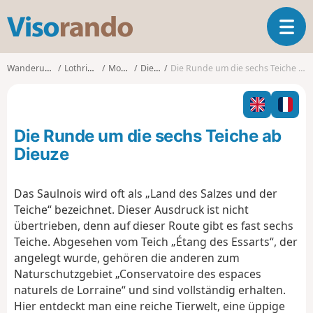
V
T
i
o
s
g
o
Wanderungen
Lothringen
Moselle
Dieuze
Die Runde um die sechs Teiche ab Dieuze
g
r
l
a
e
n
n
d
Die Runde um die sechs Teiche ab
a
o
v
Dieuze
i
g
Das Saulnois wird oft als „Land des Salzes und der
a
Teiche“ bezeichnet. Dieser Ausdruck ist nicht
t
i
übertrieben, denn auf dieser Route gibt es fast sechs
o
Teiche. Abgesehen vom Teich „Étang des Essarts“, der
n
angelegt wurde, gehören die anderen zum
Naturschutzgebiet „Conservatoire des espaces
naturels de Lorraine“ und sind vollständig erhalten.
Hier entdeckt man eine reiche Tierwelt, eine üppige