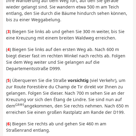
Ihre Wanderung auf dem Weg fort, auf den Sie gerade
wieder gelangt sind. Sie wandern etwa 500 m am Teich
entlang, den Sie durch die Bäume hindurch sehen können,
bis zu einer Weggabelung.
(
3
) Biegen Sie links ab und gehen Sie 300 m weiter, bis Sie
eine Kreuzung mit einem breiten Waldweg erreichen.
(
4
) Biegen Sie links auf den ersten Weg ab. Nach 600 m
biegt dieser fast im rechten Winkel nach rechts ab. Folgen
Sie dem Weg weiter und Sie gelangen auf die
Departementsstraße D999.
(
5
) Überqueren Sie die Straße
vorsichtig
(viel Verkehr), um
zur Route Forestière du Champ de Tir direkt vor Ihnen zu
gelangen. Folgen Sie dieser. Nach 700 m sehen Sie an der
Kreuzung vor sich den Étang de Lindre. Sie sind nun auf
GR®5
dem
angekommen, den Sie rechts nehmen. Nach 650 m
erreichen Sie einen großen Rastplatz am Rande der D199.
(
6
) Biegen Sie rechts ab und gehen Sie 460 m am
Straßenrand entlang.