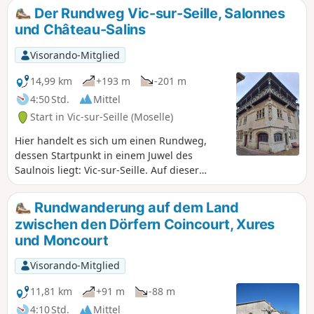
kleinen, wenig begehenen Straßen und
Der Rundweg Vic-sur-Seille, Salonnes
Feldwegen.
und Château-Salins
Visorando-Mitglied
14,99 km
+193 m
-201 m
4:50 Std.
Mittel
Start in Vic-sur-Seille (Moselle)
Hier handelt es sich um einen Rundweg,
dessen Startpunkt in einem Juwel des
Saulnois liegt: Vic-sur-Seille. Auf dieser
Wanderung erwarten Sie herrliche
Ausblicke. Bei schönem Wetter ist sie ideal,
Rundwanderung auf dem Land
da die Strecke abwechslungsreich ist und
zwischen den Dörfern Coincourt, Xures
sowohl über Wege als auch über schotterige
und Moncourt
oder asphaltierte Abschnitte führt.
Visorando-Mitglied
11,81 km
+91 m
-88 m
4:10 Std.
Mittel