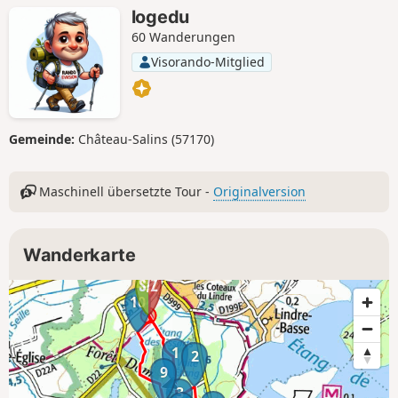
logedu
60 Wanderungen
Visorando-Mitglied
Gemeinde:
Château-Salins (57170)
Maschinell übersetzte Tour -
Originalversion
Wanderkarte
10
1
2
9
3