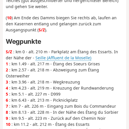
Teiches (gut ausgeschilderter und hergerichteter Bereich)
und gehen Sie weiter.
(
10
) Am Ende des Damms biegen Sie rechts ab, laufen an
den Kasernen entlang und gelangen zurück zum
Ausgangspunkt (
S/Z
).
Wegpunkte
S/Z
: km 0 - alt. 210 m - Parkplatz am Étang des Essarts. In
der Nähe der -
Seille (Affluent de la Moselle)
1
: km 1.49 - alt. 217 m - Étang des Soeurs Grises
2
: km 2.57 - alt. 218 m - Abzweigung zum Étang
Osterweiher
3
: km 3.96 - alt. 218 m - Wegkreuzung
4
: km 4.23 - alt. 219 m - Kreuzung der Rundwanderung
5
: km 5.1 - alt. 227 m - D999
6
: km 6.43 - alt. 213 m - Picknickplatz
7
: km 7 - alt. 226 m - Eingang zum Bois du Commandeur
8
: km 8.13 - alt. 228 m - In der Nähe des Étang du Sorbier
9
: km 9.5 - alt. 223 m - Zurück auf den Chemin Noir
10
: km 11.2 - alt. 212 m - Étang des Essarts