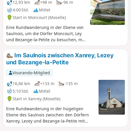
mit mir zu entdecken und zu bewundern. Sie
12,93 km
+98 m
-96 m
haben außerdem die Gelegenheit, Château-
4:00 Std.
Mittel
Voué (Burgruine und Festung) zu besichtigen
Start in Moncourt (Moselle)
sowie am wunderschönen Étang de Wuisse
entlang zu wandern.
Eine Rundwanderung in der Ebene von
Saulnois, um die Dörfer Moncourt, Ley
und Bezange-la-Petite zu besuchen, mit
360°-Panoramablicken von allen
Anhöhen der Wanderung. Es handelt
Im Saulnois zwischen Xanrey, Lezey
sich um ein Gebiet, in dem man
und Bezange-la-Petite
Überreste der beiden Weltkriege 1914–
1918 und 1940–1944 findet.
Visorando-Mitglied
16,66 km
+133 m
-135 m
5:10 Std.
Mittel
Start in Xanrey (Moselle)
Eine Rundwanderung in der hügeligen
Ebene des Saulnois zwischen den Dörfern
Xanrey, Lezey und Bezange-la-Petite mit
schönen Ausblicken. Wanderung auf