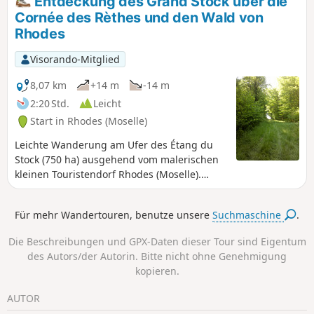
Entdeckung des Grand Stock über die
Anhöhen.
Cornée des Rèthes und den Wald von
Rhodes
Visorando-Mitglied
8,07 km
+14 m
-14 m
2:20 Std.
Leicht
Start in Rhodes (Moselle)
Leichte Wanderung am Ufer des Étang du
Stock (750 ha) ausgehend vom malerischen
kleinen Touristendorf Rhodes (Moselle).
Wenn Sie durch das Schilf und die schönen
Eichenwälder des Pays des Étangs wandern,
Für mehr Wandertouren, benutze unsere
Suchmaschine
.
können Sie an schönen Sommertagen Segel-
und Motorboote auf dem See beobachten.
Die Beschreibungen und GPX-Daten dieser Tour sind Eigentum
des Autors/der Autorin. Bitte nicht ohne Genehmigung
kopieren.
AUTOR