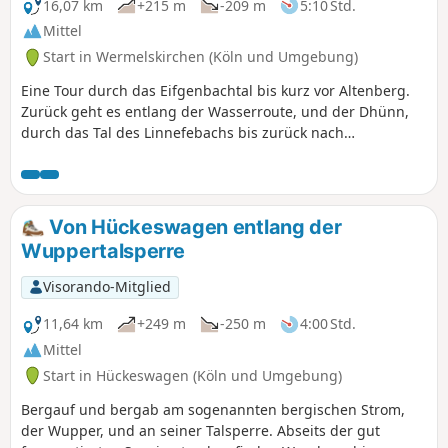
16,07 km
+215 m
-209 m
5:10 Std.
Mittel
Start in Wermelskirchen (Köln und Umgebung)
Eine Tour durch das Eifgenbachtal bis kurz vor Altenberg.
Zurück geht es entlang der Wasserroute, und der Dhünn,
durch das Tal des Linnefebachs bis zurück nach
Dabringhausen. Das Eifgenbachtal zählt zu den schönsten
Bachtälern des Bergischen Landes.
Von Hückeswagen entlang der
Wuppertalsperre
Visorando-Mitglied
11,64 km
+249 m
-250 m
4:00 Std.
Mittel
Start in Hückeswagen (Köln und Umgebung)
Bergauf und bergab am sogenannten bergischen Strom,
der Wupper, und an seiner Talsperre. Abseits der gut