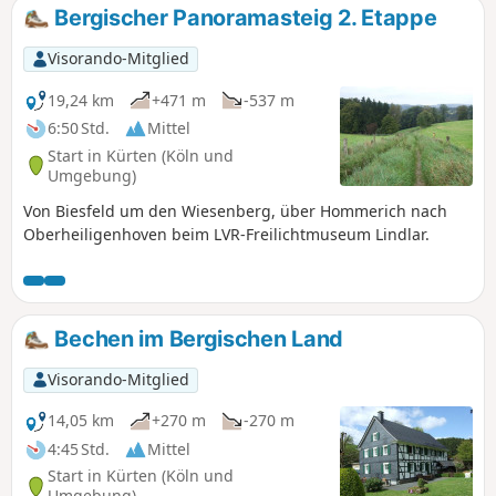
Bergischer Panoramasteig 2. Etappe
Visorando-Mitglied
19,24 km
+471 m
-537 m
6:50 Std.
Mittel
Start in Kürten (Köln und
Umgebung)
Von Biesfeld um den Wiesenberg, über Hommerich nach
Oberheiligenhoven beim LVR-Freilichtmuseum Lindlar.
Bechen im Bergischen Land
Visorando-Mitglied
14,05 km
+270 m
-270 m
4:45 Std.
Mittel
Start in Kürten (Köln und
Umgebung)