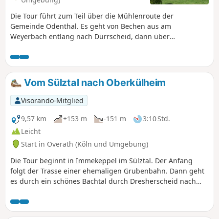
Die Tour führt zum Teil über die Mühlenroute der
Gemeinde Odenthal. Es geht von Bechen aus am
Weyerbach entlang nach Dürrscheid, dann über
Trienenhaus an der Liesenberger Mühle vorbei und über
Kochsfeld wieder zurück nach Bechen.
Vom Sülztal nach Oberkülheim
Visorando-Mitglied
9,57 km
+153 m
-151 m
3:10 Std.
Leicht
Start in Overath (Köln und Umgebung)
Die Tour beginnt in Immekeppel im Sülztal. Der Anfang
folgt der Trasse einer ehemaligen Grubenbahn. Dann geht
es durch ein schönes Bachtal durch Dresherscheid nach
Wildphal und Oberkühlheim. Dann kommen wir an
Obersteeg vorbei wieder zurück zum Startpunkt.