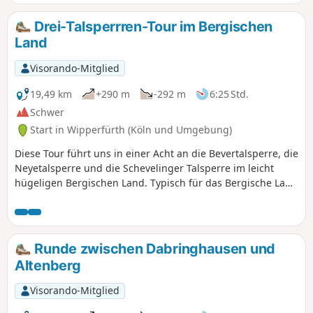
von Berg.
Drei-Talsperrren-Tour im Bergischen
Land
Visorando-Mitglied
19,49 km
+290 m
-292 m
6:25 Std.
Schwer
Start in Wipperfürth (Köln und Umgebung)
Diese Tour führt uns in einer Acht an die Bevertalsperre, die
Neyetalsperre und die Schevelinger Talsperre im leicht
hügeligen Bergischen Land. Typisch für das Bergische Land
ist die lockere Bebauung mit verschieferten
Fachwerkhäusern. Die drei Talsperren und der Mühlenteich
Wasserfuhr sind durch ein Stollensystem miteinander
verbunden und bilden zusammen den sogenannten "Bever-
Runde zwischen Dabringhausen und
Block". Dieser dient dazu dass kontrolliert und
Altenberg
bedarfsgerecht überschüssiges Wasser der Wupper
zugeführt werden kann.
Visorando-Mitglied