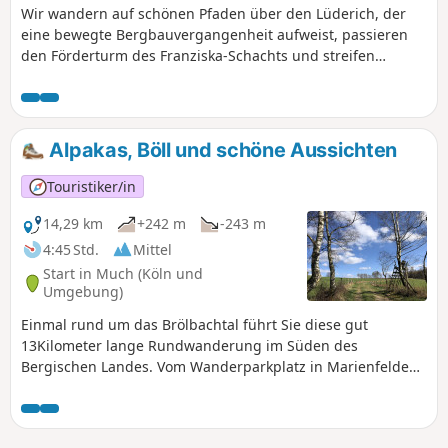
Wir wandern auf schönen Pfaden über den Lüderich, der
eine bewegte Bergbauvergangenheit aufweist, passieren
den Förderturm des Franziska-Schachts und streifen
Hoffnungsthal. Später kommen wir in Hofferhof an einer
Kornbrennerei vorbei, durchwandern das Tal des
Kupfersiefer Bachs und erreichen hinter Oberschönrath
einen Aussichtspunkt auf die Kölner Bucht und das
Alpakas, Böll und schöne Aussichten
Siebengebirge. Über die Gammersbacher Mühle und das
malerische Fachwerkdorf Muchensiefen gelangen wir nach
Touristiker/in
Kreuznaaf am Naafbach.
14,29 km
+242 m
-243 m
4:45 Std.
Mittel
Start in Much (Köln und
Umgebung)
Einmal rund um das Brölbachtal führt Sie diese gut
13Kilometer lange Rundwanderung im Süden des
Bergischen Landes. Vom Wanderparkplatz in Marienfelde
aus wandern Sie Richtung Bruchhausen und
Niederbreidenbach durch sanfte Feldlandschaften und an
Obstbäumen entlang. Die Erhebungen rund um das Tal