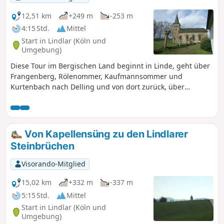
12,51 km
+249 m
-253 m
4:15 Std.
Mittel
Start in Lindlar (Köln und
Umgebung)
Diese Tour im Bergischen Land beginnt in Linde, geht über
Frangenberg, Rölenommer, Kaufmannsommer und
Kurtenbach nach Delling und von dort zurück, über
Schultheismühle, Olpermühle, an Kohlgrube vorbei, über
Bosbach, und Müllersommer wieder nach Linde.
Von Kapellensüng zu den Lindlarer
Steinbrüchen
Visorando-Mitglied
15,02 km
+332 m
-337 m
5:15 Std.
Mittel
Start in Lindlar (Köln und
Umgebung)