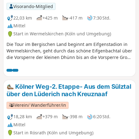
Visorando-Mitglied
22,03 km
+425 m
-417 m
7:30 Std.
Mittel
Start in Wermelskirchen (Köln und Umgebung)
Die Tour im Bergischen Land beginnt am Eifgenstadion in
Wermelskirchen, geht durch das schöne Eifgenbachtal über
die Vorsperre der kleinen Dhünn bis an die Vorsperre Große
Dhünn und wieder zurück über Großrostringhausen,
Oberpilghausen, vorbei an Dhünn zurück zum Startpunkt.
Kölner Weg-2. Etappe- Aus dem Sülztal
über den Lüderich nach Kreuznaaf
Verein/ Wanderführer/in
18,28 km
+379 m
-398 m
6:20 Std.
Mittel
Start in Rösrath (Köln und Umgebung)