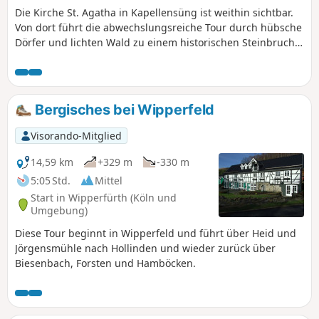
Die Kirche St. Agatha in Kapellensüng ist weithin sichtbar.
Von dort führt die abwechslungsreiche Tour durch hübsche
Dörfer und lichten Wald zu einem historischen Steinbruch
bei Lindlar. Auf dem Rückweg, in den Wiesen vor
Hartegasse, erwartet uns ein "special effect": St. Agathens
Turm scheint aus der Wiese emporzuwachsen.
Bergisches bei Wipperfeld
Visorando-Mitglied
14,59 km
+329 m
-330 m
5:05 Std.
Mittel
Start in Wipperfürth (Köln und
Umgebung)
Diese Tour beginnt in Wipperfeld und führt über Heid und
Jörgensmühle nach Hollinden und wieder zurück über
Biesenbach, Forsten und Hamböcken.