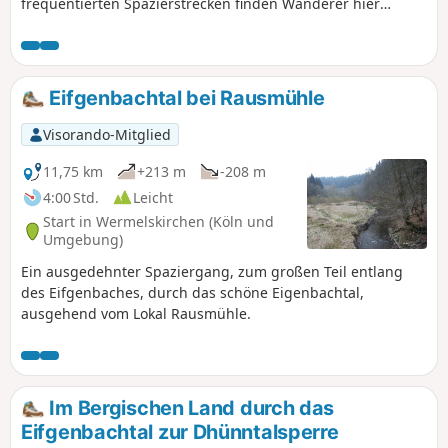
frequentierten Spazierstrecken finden Wanderer hier
abwechslungsreiche und idyllische Wege. Es gibt bequeme
Ufer- und Waldwege sowie schmale, teils steile Pfade. Die
An- und Abstiege erfordern ein wenig Kondition. Vor, oder
nach der Tour lohnt ein Rundgang im historischen Ortskern
Eifgenbachtal bei Rausmühle
von Hückeswagen mit seinen für das bergische Land
typischen Schiefer- und Fachwerkhäusern und dem
Visorando-Mitglied
stattlichen Grafenschloss.
11,75 km
+213 m
-208 m
4:00 Std.
Leicht
Start in Wermelskirchen (Köln und
Umgebung)
Ein ausgedehnter Spaziergang, zum großen Teil entlang
des Eifgenbaches, durch das schöne Eigenbachtal,
ausgehend vom Lokal Rausmühle.
Im Bergischen Land durch das
Eifgenbachtal zur Dhünntalsperre