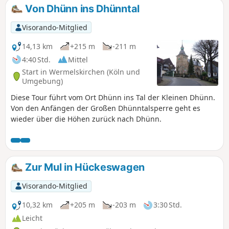
Von Dhünn ins Dhünntal
Visorando-Mitglied
14,13 km
+215 m
-211 m
4:40 Std.
Mittel
Start in Wermelskirchen (Köln und
Umgebung)
Diese Tour führt vom Ort Dhünn ins Tal der Kleinen Dhünn.
Von den Anfängen der Großen Dhünntalsperre geht es
wieder über die Höhen zurück nach Dhünn.
Zur Mul in Hückeswagen
Visorando-Mitglied
10,32 km
+205 m
-203 m
3:30 Std.
Leicht