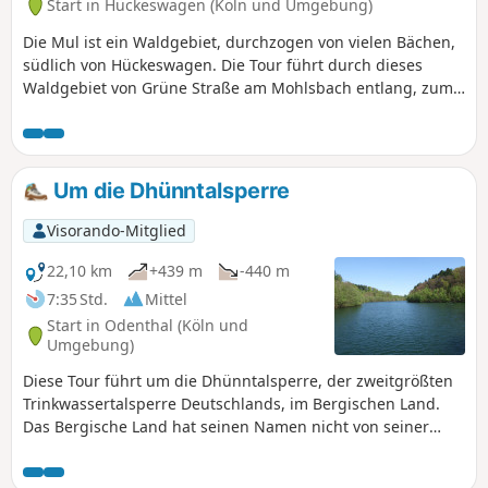
Start in Hückeswagen (Köln und Umgebung)
Die Mul ist ein Waldgebiet, durchzogen von vielen Bächen,
südlich von Hückeswagen. Die Tour führt durch dieses
Waldgebiet von Grüne Straße am Mohlsbach entlang, zum
Purder Bach, über Oberburghof, vorbei an Niederburghof,
nach Purg und auf der anderen Seite des Purder Baches
wieder zurück an Großkatern vorbei, am Mühlenbach
entlang, über Röttgen zurück zum Startpunkt.
Um die Dhünntalsperre
Visorando-Mitglied
22,10 km
+439 m
-440 m
7:35 Std.
Mittel
Start in Odenthal (Köln und
Umgebung)
Diese Tour führt um die Dhünntalsperre, der zweitgrößten
Trinkwassertalsperre Deutschlands, im Bergischen Land.
Das Bergische Land hat seinen Namen nicht von seiner
Landschaftsform, wie man es vielleicht vermuten könnte,
sondern von seinen früheren Landesherren, den Herzögen