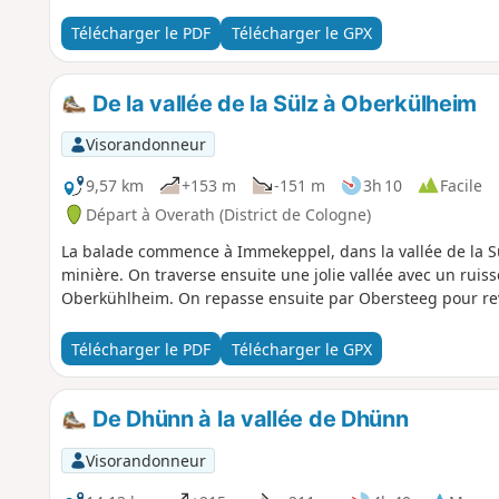
Télécharger le PDF
Télécharger le GPX
De la vallée de la Sülz à Oberkülheim
Visorandonneur
9,57 km
+153 m
-151 m
3h 10
Facile
Départ à Overath (District de Cologne)
La balade commence à Immekeppel, dans la vallée de la Sül
minière. On traverse ensuite une jolie vallée avec un ruis
Oberkühlheim. On repasse ensuite par Obersteeg pour rev
Télécharger le PDF
Télécharger le GPX
De Dhünn à la vallée de Dhünn
Visorandonneur