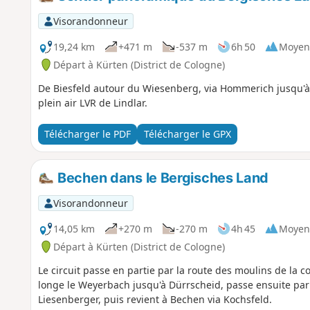
Visorandonneur
19,24 km
+471 m
-537 m
6h 50
Moyen
Départ à Kürten (District de Cologne)
De Biesfeld autour du Wiesenberg, via Hommerich jusqu'
plein air LVR de Lindlar.
Télécharger le PDF
Télécharger le GPX
Bechen dans le Bergisches Land
Visorandonneur
14,05 km
+270 m
-270 m
4h 45
Moyen
Départ à Kürten (District de Cologne)
Le circuit passe en partie par la route des moulins de la
longe le Weyerbach jusqu'à Dürrscheid, passe ensuite par
Liesenberger, puis revient à Bechen via Kochsfeld.