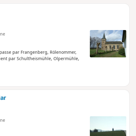
o
a
i
m
p
ne
 passe par Frangenberg, Rölenommer,
ient par Schultheismühle, Olpermühle,
lar
ne