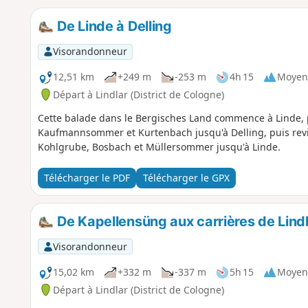
De Linde à Delling
Visorandonneur
12,51 km
+249 m
-253 m
4h 15
Moyen
Départ à Lindlar (District de Cologne)
Cette balade dans le Bergisches Land commence à Linde,
Kaufmannsommer et Kurtenbach jusqu'à Delling, puis rev
Kohlgrube, Bosbach et Müllersommer jusqu'à Linde.
Télécharger le PDF
Télécharger le GPX
De Kapellensüng aux carrières de Lind
Visorandonneur
15,02 km
+332 m
-337 m
5h 15
Moyen
Départ à Lindlar (District de Cologne)