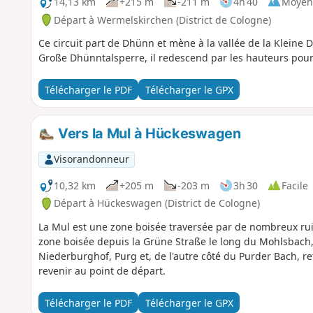
14,13 km
+215 m
-211 m
4h 40
Moyen
Départ à Wermelskirchen (District de Cologne)
Ce circuit part de Dhünn et mène à la vallée de la Kleine
Große Dhünntalsperre, il redescend par les hauteurs pour
Télécharger le PDF
Télécharger le GPX
Vers la Mul à Hückeswagen
Visorandonneur
10,32 km
+205 m
-203 m
3h 30
Facile
Départ à Hückeswagen (District de Cologne)
La Mul est une zone boisée traversée par de nombreux rui
zone boisée depuis la Grüne Straße le long du Mohlsbach
Niederburghof, Purg et, de l'autre côté du Purder Bach, r
revenir au point de départ.
Télécharger le PDF
Télécharger le GPX