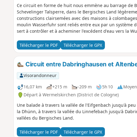
Ce circuit en forme de huit nous emmène au barrage de B
Schevelinger Talsperre, dans le Bergisches Land légèremen
constructions clairsemées avec des maisons à colombages r
moulin Wasserfuhr sont reliés entre eux par un système de
sert à contrôler et à acheminer l'excédent d'eau vers la W
Télécharger le PDF
Télécharger le GPX
Circuit entre Dabringhausen et Altenb
Visorandonneur
16,07 km
+215 m
-209 m
5h 10
Moyen
Départ à Wermelskirchen (District de Cologne)
Une balade à travers la vallée de l'Eifgenbach jusqu'à peu 
la Dhünn, à travers la vallée du Linnefebach jusqu'à Dabri
vallées du Bergisches Land.
Télécharger le PDF
Télécharger le GPX