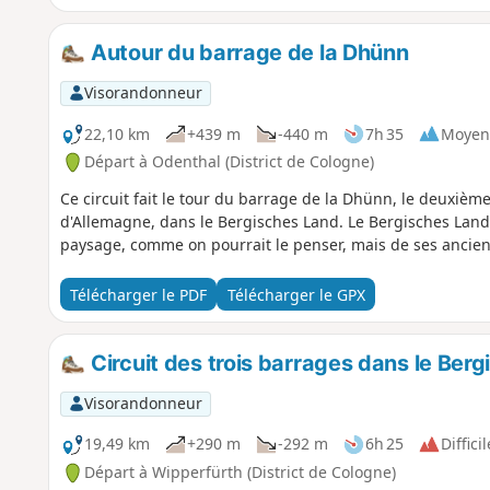
Autour du barrage de la Dhünn
Visorandonneur
22,10 km
+439 m
-440 m
7h 35
Moyen
Départ à Odenthal (District de Cologne)
Ce circuit fait le tour du barrage de la Dhünn, le deuxiè
d'Allemagne, dans le Bergisches Land. Le Bergisches Land
paysage, comme on pourrait le penser, mais de ses ancien
Télécharger le PDF
Télécharger le GPX
Circuit des trois barrages dans le Ber
Visorandonneur
19,49 km
+290 m
-292 m
6h 25
Difficil
Départ à Wipperfürth (District de Cologne)