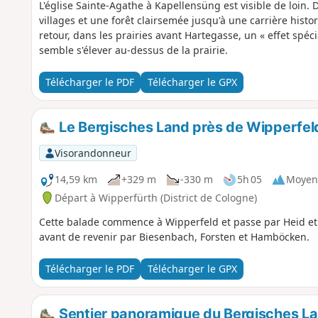
L'église Sainte-Agathe à Kapellensüng est visible de loin. De 
villages et une forêt clairsemée jusqu'à une carrière histo
retour, dans les prairies avant Hartegasse, un « effet spéci
semble s'élever au-dessus de la prairie.
Télécharger le PDF
Télécharger le GPX
Le Bergisches Land près de Wipperfel
Visorandonneur
14,59 km
+329 m
-330 m
5h 05
Moyen
Départ à Wipperfürth (District de Cologne)
Cette balade commence à Wipperfeld et passe par Heid et
avant de revenir par Biesenbach, Forsten et Hamböcken.
Télécharger le PDF
Télécharger le GPX
Sentier panoramique du Bergisches La