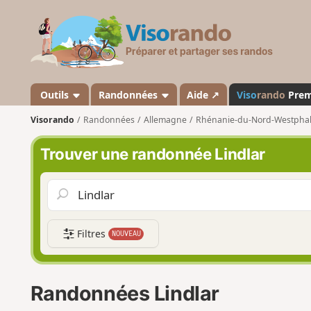
V
i
s
o
r
a
Outils
Randonnées
Aide ↗
Viso
rando
Pre
n
Visorando
Randonnées
Allemagne
Rhénanie-du-Nord-Westphal
d
o
Trouver une randonnée Lindlar
Filtres
NOUVEAU
Randonnées Lindlar