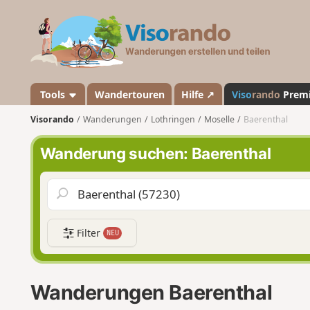
V
i
s
o
r
a
Tools
Wandertouren
Hilfe ↗
Viso
rando
Prem
n
Visorando
Wanderungen
Lothringen
Moselle
Baerenthal
d
o
Wanderung suchen: Baerenthal
Filter
NEU
Wanderungen Baerenthal