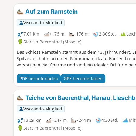
Auf zum Ramstein
Visorando-Mitglied
7,01 km
+176 m
-176 m
2:30 Std.
Leic
Start in Baerenthal (Moselle)
Das Schloss Ramstein stammt aus dem 13. Jahrhundert. Es
Spitze aus hat man einen Panoramablick auf Baerenthal u
versprühen viel Charme und sind ein idealer Ort für eine 
PDF herunterladen
GPX herunterladen
Teiche von Baerenthal, Hanau, Liesch
Visorando-Mitglied
13,29 km
+247 m
-244 m
4:30 Std.
Mit
Start in Baerenthal (Moselle)