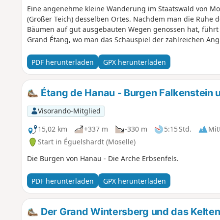
Eine angenehme kleine Wanderung im Staatswald von Mo
(Großer Teich) desselben Ortes. Nachdem man die Ruhe d
Bäumen auf gut ausgebauten Wegen genossen hat, führt
Grand Étang, wo man das Schauspiel der zahlreichen Ang
PDF herunterladen
GPX herunterladen
Étang de Hanau - Burgen Falkenstein
Visorando-Mitglied
15,02 km
+337 m
-330 m
5:15 Std.
Mit
Start in Éguelshardt (Moselle)
Die Burgen von Hanau - Die Arche Erbsenfels.
PDF herunterladen
GPX herunterladen
Der Grand Wintersberg und das Kelten