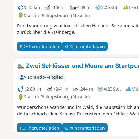
9,45 km
+136 m
-138 m
3:05 Std.
Leic
Start in Philippsbourg (Moselle)
Rundwanderung vom touristischen Hanauer See zum natur
zurück über die Steinberge.
PDF herunterladen
GPX herunterladen
Zwei Schlösser und Moore am Startpu
Visorando-Mitglied
12,80 km
+241 m
-244 m
4:20 Std.
Mit
Start in Philippsbourg (Moselle)
Wunderschöne Wanderung im Wald, die hauptsächlich a
de Lieschbach, dem Schloss Falkenstein, dem Schloss Wal
PDF herunterladen
GPX herunterladen