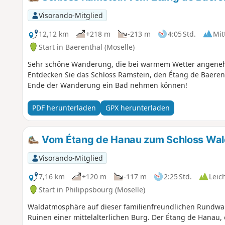
Visorando-Mitglied
12,12 km
+218 m
-213 m
4:05 Std.
Mit
Start in Baerenthal (Moselle)
Sehr schöne Wanderung, die bei warmem Wetter angenehm i
Entdecken Sie das Schloss Ramstein, den Étang de Baeren
Ende der Wanderung ein Bad nehmen können!
PDF herunterladen
GPX herunterladen
Vom Étang de Hanau zum Schloss Wa
Visorando-Mitglied
7,16 km
+120 m
-117 m
2:25 Std.
Leic
Start in Philippsbourg (Moselle)
Waldatmosphäre auf dieser familienfreundlichen Rundwa
Ruinen einer mittelalterlichen Burg. Der Étang de Hanau,