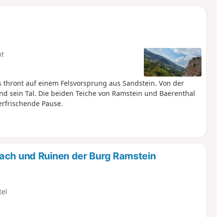
u
n
m
ht
 thront auf einem Felsvorsprung aus Sandstein. Von der
nd sein Tal. Die beiden Teiche von Ramstein und Baerenthal
erfrischende Pause.
bach und Ruinen der Burg Ramstein
tel