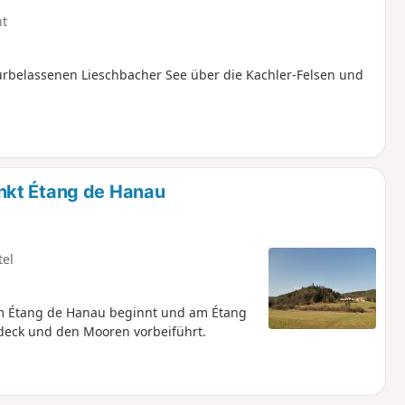
ht
belassenen Lieschbacher See über die Kachler-Felsen und
nkt Étang de Hanau
tel
m Étang de Hanau beginnt und am Étang
deck und den Mooren vorbeiführt.