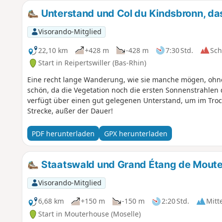
Unterstand und Col du Kindsbronn, das
Visorando-Mitglied
22,10 km
+428 m
-428 m
7:30 Std.
Sc
Start in Reipertswiller (Bas-Rhin)
Eine recht lange Wanderung, wie sie manche mögen, ohne
schön, da die Vegetation noch die ersten Sonnenstrahlen d
verfügt über einen gut gelegenen Unterstand, um im Troc
Strecke, außer der Dauer!
PDF herunterladen
GPX herunterladen
Staatswald und Grand Étang de Mout
Visorando-Mitglied
6,68 km
+150 m
-150 m
2:20 Std.
Mitt
Start in Mouterhouse (Moselle)