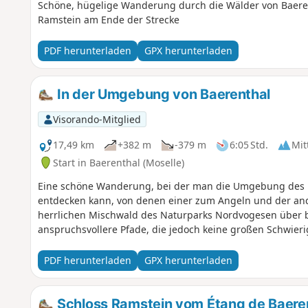
Schöne, hügelige Wanderung durch die Wälder von Baere
Ramstein am Ende der Strecke
PDF herunterladen
GPX herunterladen
In der Umgebung von Baerenthal
Visorando-Mitglied
17,49 km
+382 m
-379 m
6:05 Std.
Mit
Start in Baerenthal (Moselle)
Eine schöne Wanderung, bei der man die Umgebung des h
entdecken kann, von denen einer zum Angeln und der an
herrlichen Mischwald des Naturparks Nordvogesen über b
anspruchsvollere Pfade, die jedoch keine großen Schwieri
PDF herunterladen
GPX herunterladen
Schloss Ramstein vom Étang de Baere