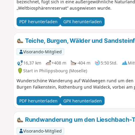
bezeichnet, fügt sich in eine außergewöhnliche Naturland
„Weltbiosphärenreservat“ ausgewiesen wurde.
PDF herunterladen
GPX herunterladen
Teiche, Burgen, Wälder und Sandstein
Visorando-Mitglied
16,37 km
+408 m
-404 m
5:50 Std.
Mit
Start in Philippsbourg (Moselle)
Wunderschöne Wanderung auf Waldwegen rund um den Ha
Burgen Falkenstein, Rothenburg und Waldeck, vorbei am 
PDF herunterladen
GPX herunterladen
Rundwanderung um den Lieschbach-T
Visorando-Mitglied