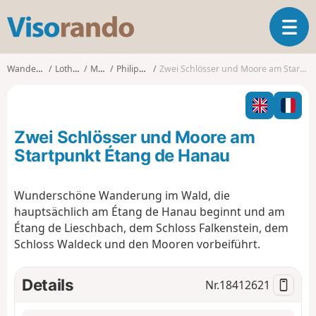
V
T
i
o
s
g
o
Wanderungen
Lothringen
Moselle
Philippsbourg
Zwei Schlösser und Moore am Startpunkt Étang de Hanau
g
r
l
a
e
n
n
d
Zwei Schlösser und Moore am
a
o
v
Startpunkt Étang de Hanau
i
g
Wunderschöne Wanderung im Wald, die
a
hauptsächlich am Étang de Hanau beginnt und am
t
i
Étang de Lieschbach, dem Schloss Falkenstein, dem
o
Schloss Waldeck und den Mooren vorbeiführt.
n
Details
Nr.
18412621