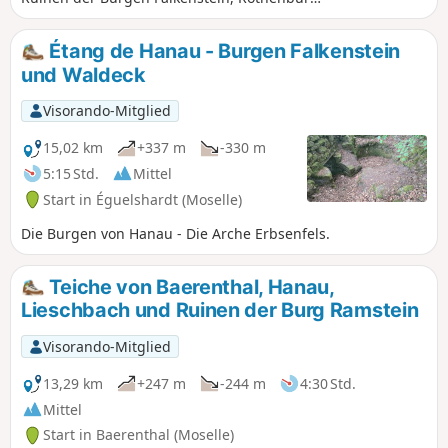
und Waldeck, vorbei am prächtigen
Sandsteinbogen des Erbsenfelsen.
Étang de Hanau - Burgen Falkenstein
und Waldeck
Visorando-Mitglied
15,02 km
+337 m
-330 m
5:15 Std.
Mittel
Start in Éguelshardt (Moselle)
Die Burgen von Hanau - Die Arche Erbsenfels.
Teiche von Baerenthal, Hanau,
Lieschbach und Ruinen der Burg Ramstein
Visorando-Mitglied
13,29 km
+247 m
-244 m
4:30 Std.
Mittel
Start in Baerenthal (Moselle)