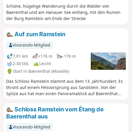
Schöne, hügelige Wanderung durch die Wälder von
Baerenthal und am Hanauer See entlang, mit den Ruinen
der Burg Ramstein am Ende der Strecke
Auf zum Ramstein
Visorando-Mitglied
7,01 km
+176 m
-176 m
2:30 Std.
Leicht
Start in Baerenthal (Moselle)
Das Schloss Ramstein stammt aus dem 13. Jahrhundert. Es
thront auf einem Felsvorsprung aus Sandstein. Von der
Spitze aus hat man einen Panoramablick auf Baerenthal
und sein Tal. Die beiden Teiche von Ramstein und
Baerenthal versprühen viel Charme und sind ein idealer Ort
Schloss Ramstein vom Étang de
für eine erfrischende Pause.
Baerenthal aus
Visorando-Mitglied