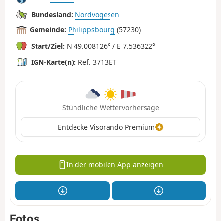
Bundesland:
Nordvogesen
Gemeinde:
Philippsbourg
(57230)
Start/Ziel:
N 49.008126° / E 7.536322°
IGN-Karte(n):
Ref. 3713ET
Stündliche Wettervorhersage
Entdecke Visorando Premium
In der mobilen App anzeigen
Fotos