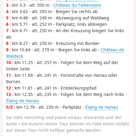
3
: km 3.3 - alt. 350 m -
Château du Falkenstein
4
: km 3.62 - alt. 293 m - Biegen Sie rechts ab
5
: km 4.48 - alt. 249 m - Abzweigung auf Waldweg
6
: km 5.71 - alt. 252 m - Parkplatz, links abbiegen
7
: km 6.71 - alt. 250 m - An der Kreuzung biegen Sie links
ab.
8
: km 8.27 - alt. 250 m - Kreuzung mit Bunker
9
: km 10.84 - alt. 279 m - Biegen Sie links ab -
Château de
Waldeck
10
: km 11.25 - alt. 257 m - Folgen Sie dem Weg auf der
linken Seite
11
: km 11.69 - alt. 241 m - Forststraße von Hanau oder
Bornes
12
: km 11.81 - alt. 241 m - Entdeckungspfad
13
: km 12.35 - alt. 235 m - Folgen Sie dem Weg nach links -
Étang de Hanau
S/Z
: km 12.79 - alt. 239 m - Parkplatz -
Étang de Hanau
Sei stets vorsichtig und plane voraus. Visorando und der
Autor / die Autorin dieser Tour können im Falle eines Unfalls
auf dieser Tour nicht haftbar gemacht werden.