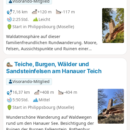
Visorando-Mitglied
7,16 km
+120 m
-117 m
2:25 Std.
Leicht
Start in Philippsbourg (Moselle)
Waldatmosphäre auf dieser
familienfreundlichen Rundwanderung. Moore,
Felsen, Aussichtspunkte und Ruinen einer
mittelalterlichen Burg. Der Étang de Hanau, oft
als der schönste See der Nordvogesen
Teiche, Burgen, Wälder und
bezeichnet, fügt sich in eine
Sandsteinfelsen am Hanauer Teich
außergewöhnliche Naturlandschaft ein, die
von der UNESCO als „Weltbiosphärenreservat“
Visorando-Mitglied
ausgewiesen wurde.
16,37 km
+408 m
-404 m
5:50 Std.
Mittel
Start in Philippsbourg (Moselle)
Wunderschöne Wanderung auf Waldwegen
rund um den Hanauer See. Besichtigung der
Ruinen der Burgen Falkenstein, Rothenburg