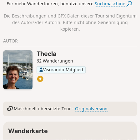
Für mehr Wandertouren, benutze unsere
Suchmaschine
.
über breite Waldwege sowie schmalere, technisch
anspruchsvollere Pfade, die jedoch keine großen
Die Beschreibungen und GPX-Daten dieser Tour sind Eigentum
Schwierigkeiten bereiten.
des Autors/der Autorin. Bitte nicht ohne Genehmigung
kopieren.
AUTOR
Thecla
62 Wanderungen
Visorando-Mitglied
Maschinell übersetzte Tour -
Originalversion
Wanderkarte