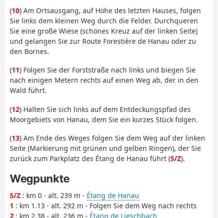
(
10
) Am Ortsausgang, auf Höhe des letzten Hauses, folgen
Sie links dem kleinen Weg durch die Felder. Durchqueren
Sie eine große Wiese (schönes Kreuz auf der linken Seite)
und gelangen Sie zur Route Forestière de Hanau oder zu
den Bornes.
(
11
) Folgen Sie der Forststraße nach links und biegen Sie
nach einigen Metern rechts auf einen Weg ab, der in den
Wald führt.
(
12
) Halten Sie sich links auf dem Entdeckungspfad des
Moorgebiets von Hanau, dem Sie ein kurzes Stück folgen.
(
13
) Am Ende des Weges folgen Sie dem Weg auf der linken
Seite (Markierung mit grünen und gelben Ringen), der Sie
zurück zum Parkplatz des Étang de Hanau führt (
S/Z
).
Wegpunkte
S/Z
: km 0 - alt. 239 m -
Étang de Hanau
1
: km 1.13 - alt. 292 m - Folgen Sie dem Weg nach rechts
2
: km 2.38 - alt. 236 m -
Étang de Lieschbach