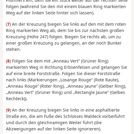
Pionniers ein, dem Sie ein Stück weiter auf der rechten Seite
folgen (während Sie den mit einem blauen Ring markierten
Weg auf der linken Seite hinter sich lassen).
(
7
) An der Kreuzung biegen Sie links auf den mit dem roten
Ring markierten Weg ab, dem Sie bis zur nächsten großen
Kreuzung (Höhe 247) folgen. Biegen Sie rechts ab, um zu
einer großen Kreuzung zu gelangen, an der noch Bunker
stehen.
(
8
) Folgen Sie dem mit „Anneau Vert” (Grüner Ring)
markierten Weg in Richtung Erbsenfelsen und gelangen Sie
auf eine breite Forststraße. Folgen Sie dieser Forststraße
nach links (Markierungen „Losange Rouge” (Rote Raute),
„Anneau Rouge” (Roter Ring), „Anneau Jaune” (Gelber Ring),
„Anneau Vert” (Grüner Ring) und „Rectangle Jaune” (Gelbes
Rechteck)).
(
9
) An der Kreuzung biegen Sie links in eine asphaltierte
Straße ein, die am Fuße des Schlosses Waldeck vorbeiführt
und durch den gleichnamigen Weiler führt (die
Abzweigungen auf der linken Seite ignorieren).