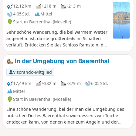
12,12 km
+218 m
-213 m
4:05 Std.
Mittel
Start in Baerenthal (Moselle)
Sehr schöne Wanderung, die bei warmem Wetter
angenehm ist, da sie größtenteils im Schatten
verläuft. Entdecken Sie das Schloss Ramstein, den
Étang de Baerenthal sowie den See, in dem die
Motiviertesten am Ende der Wanderung ein Bad
In der Umgebung von Baerenthal
nehmen können!
Visorando-Mitglied
17,49 km
+382 m
-379 m
6:05 Std.
Mittel
Start in Baerenthal (Moselle)
Eine schöne Wanderung, bei der man die Umgebung des
hübschen Dorfes Baerenthal sowie dessen zwei Teiche
entdecken kann, von denen einer zum Angeln und der
andere zum Baden gedacht ist. Die Wanderung führt durch
den herrlichen Mischwald des Naturparks Nordvogesen